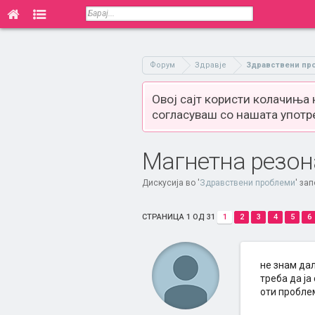
Форум
Здравје
Здравствени пр
Овој сајт користи колачиња
согласуваш со нашата употр
Магнетна резон
Дискусија во '
Здравствени проблеми
' за
СТРАНИЦА 1 ОД 31
1
2
3
4
5
6
не знам дали
треба да ја
оти пробле