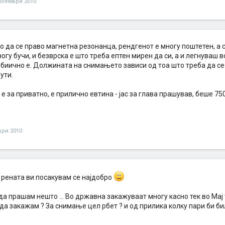
ноември 2010
о да се право магнетна резонанца, рендгенот е многу поштетен, а 
гу бучи, и безврска е што треба ептен мирен да си, а и легнуваш в
биично е. Должината на снимањето зависи од тоа што треба да се 
ути.
 е за приватно, е прилично евтина - јас за глава прашував, беше 75
ври 2010
 рената ви посакувам се најдобро
 да прашам нешто ... Во државна закажуваат многу касно тек во Мај
да закажам ? За снимање цел рбет ? и од прилика колку пари би би