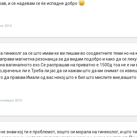
трав, и се надевам се ќе испадне добро
ри 2010
а гиниколг за се што имам ке ви пишам во соодветните теми но на 
направи магнетна резонанца за да видам подобро и како да се лек
на вагиналното ехо.Се распрашав на приватно е 1500д тоа не е ни
,зрачење ли е.Треба ли јас да си кажам што да ми снимат со изве
о да правам.Имали од вас некој што е бил што мислите вие,вашето
ноември 2010
 не знам кој ти е проблемот, зошто си морала на гинеколог, и што ти