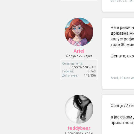
sonce777
,
19 
Не е ризичн
државна мно
калустрофо
трае 30 мин
Ariel
Цената, ако
Форумски идол
Се зачлени на:
7 декември 2009
Пораки:
8.743
Допаѓања:
148.356
Ariel
,
19 ноем
Сонце777 и
а јас сакам
приватно и 
teddybear
Популарен член