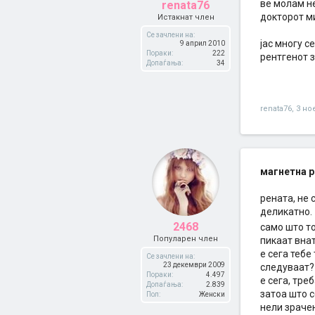
ве молам не
renata76
докторот м
Истакнат член
Се зачлени на:
јас многу с
9 април 2010
Пораки:
222
рентгенот за
Допаѓања:
34
renata76
,
3 но
магнетна р
рената, не 
деликатно.
2468
само што то
Популарен член
пикаат внат
е сега тебе
Се зачлени на:
23 декември 2009
следуваат?
Пораки:
4.497
е сега, тре
Допаѓања:
2.839
затоа што с
Пол:
Женски
нели зраче