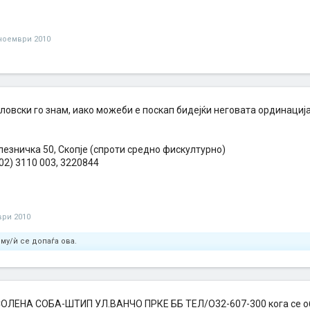
ноември 2010
ловски го знам, иако можеби е поскап бидејќи неговата ординациј
езничка 50, Скопје (спроти средно фискултурно)
02) 3110 003, 3220844
ври 2010
му/ѝ се допаѓа ова.
ЛЕНА СОБА-ШТИП УЛ.ВАНЧО ПРКЕ ББ ТЕЛ/О32-607-300 кога се об