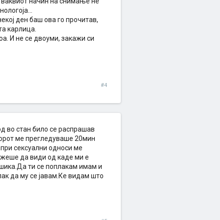
и ваквиот начин на снимање не
ологоја...
екој ден баш ова го прочитав,
та карлица.
оа. И не се двоуми, закажи си
#4
рд во стан било се распрашав
кторот ме прегледуваше 20мин
,при сексуални односи ме
ожеше да види од каде ми е
шика.Да ти се поплакам имам и
ак да му се јавам.Ке видам што