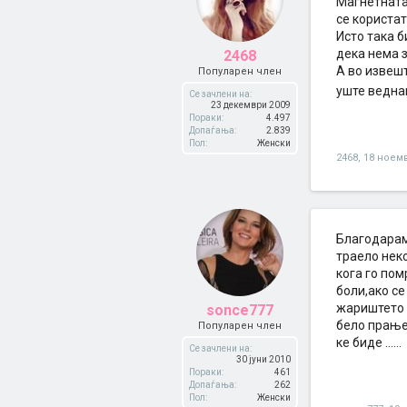
Магнетната
се користат
Исто така б
дека нема з
2468
А во извешт
Популарен член
уште ведна
Се зачлени на:
23 декември 2009
Пораки:
4.497
Допаѓања:
2.839
Пол:
Женски
2468
,
18 ноем
Благодарам
траело неко
кога го по
боли,ако с
жариштето 
sonce777
бело прање
Популарен член
ке биде ......
Се зачлени на:
30 јуни 2010
Пораки:
461
Допаѓања:
262
Пол:
Женски