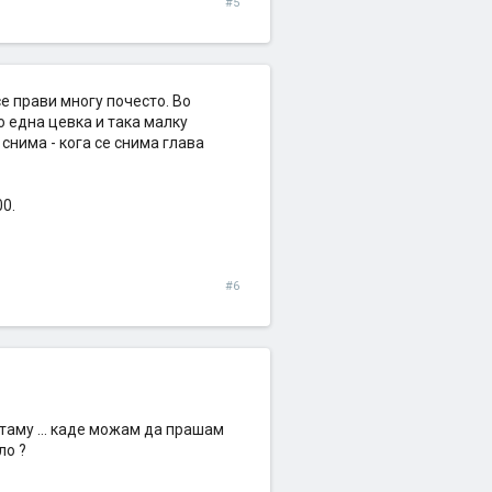
#5
се прави многу почесто. Во
о една цевка и така малку
снима - кога се снима глава
00.
#6
 таму ... каде можам да прашам
ло ?