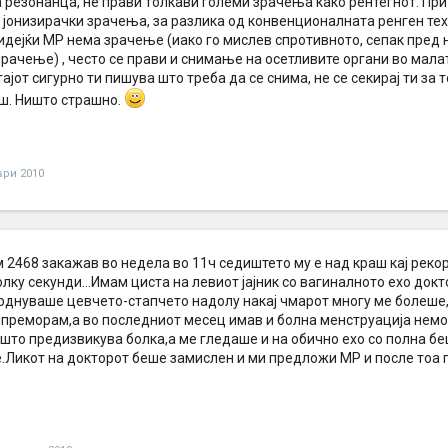
 резонанца, не прави толкави големи зрачења како рентегнот. Пр
 јонизирачки зрачења, за разлика од конвенционалната ренген техн
идејќи МР нема зрачење (иако го мислев спротивното, сепак пред н
рачење) , често се прави и снимање на осетливите органи во мала
ајот сигурно ти пишува што треба да се снима, не се секирај ти за т
ш. Ништо страшно.
ври 2010
 2468 закажав во недела во 11ч седиштето му е над краш кај реко
лку секунди...Имам циста на левиот јајник со вагиналното ехо до
мрднуваше цевчето-стапчето надолу накај чмарот многу ме болеше
е преморам,а во последниот месец имав и болна менструација нем
што предизвикува болка,а ме гледаше и на обично ехо со полна бе
.Ликот на докторот беше замислен и ми предложи МР и после тоа п