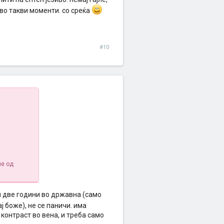
 во такви моменти. со среќа
#10
ме од
и две години во државна (само
ај боже), не се паничи. има
 контраст во вена, и треба само