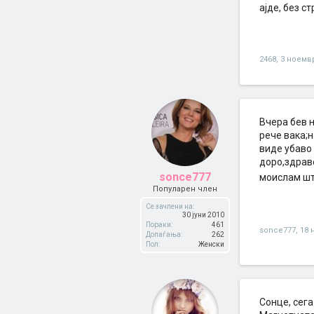
ајде, без с
2468
,
3 ноемв
Вчера бев н
рече вака;
виде убаво 
доро,здраво
sonce777
моислам шт
Популарен член
Се зачлени на:
30 јуни 2010
Пораки:
461
sonce777
,
18 
Допаѓања:
262
Пол:
Женски
Сонце, сега