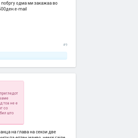
о побргу одма ми закажаа во
500ден.е-mail
#9
 прегледот
уваме
д тоа не е
ат со
 бил што
нанца на глава на секои две
ити па ептен језиво. немај гајле,