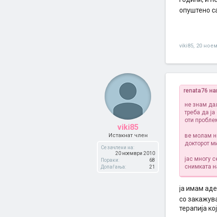
опуштено 
viki85
,
20 ноем
renata76 на
не знам дал
треба да ј
оти пробле
viki85
Истакнат член
ве молам н
докторот м
Се зачлени на:
20 ноември 2010
јас многу 
Пораки:
68
снимката на
Допаѓања:
21
ја имам аде
со закажув
терапија ко