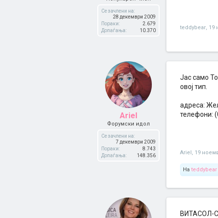
Се зачлени на:
28 декември 2009
Пораки:
2.679
teddybear
,
19 
Допаѓања:
10.370
Јас само То
овој тип.
адреса: Жел
телефони: (
Ariel
Форумски идол
Се зачлени на:
7 декември 2009
Пораки:
8.743
Ariel
,
19 ноем
Допаѓања:
148.356
На
teddybear
ВИТАСОЛ-СО