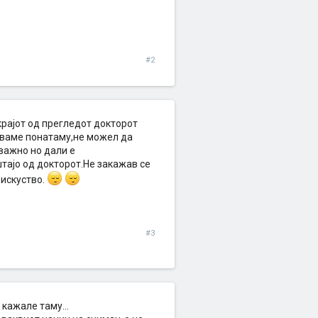
#2
крајот од прегледот докторот
уваме понатаму,не можел да
 важно но дали е
штајо од докторот.Не закажав се
 искуство.
#3
 кажале таму...