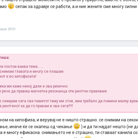
само
сепак за здравје се работи, а и ние жените сме многу силни
ври 2010
пиша:
и постои ваква тема......
а снимам главата и многу се плашам
мот е во хипофизата!
ека ми каже некој дали е ова ризично
и рече да правиш магнетна резонанца оти рентген правевме
се секирам сега све паметот таму ми стои, ама требало да помине малку вре
 рентгенот за да го правам и ова сега!!!!!
ном на хипофиза, и верувај не е ништо страшно. се снимам на секо
ање, иначе ќе се окапеш од чекање
) и да ти најдат нешто (не д
ја е многу ефикасна. снимањето не е страшно, ти ставаат канила со