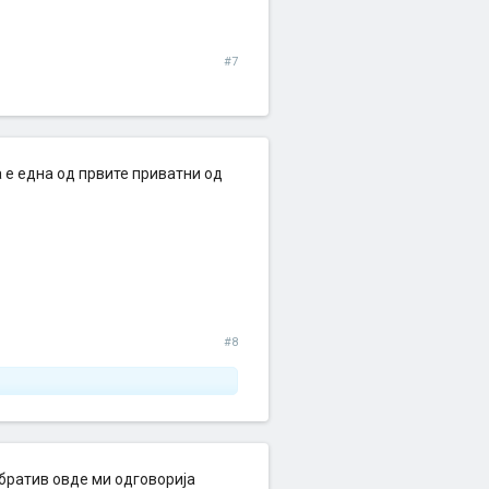
#7
а е една од првите приватни од
#8
ратив овде ми одговорија