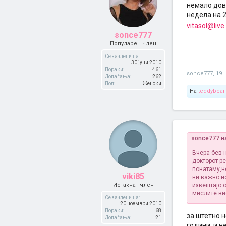
немало дов
недела на 2
vitasol@liv
sonce777
Популарен член
Се зачлени на:
30 јуни 2010
Пораки:
461
sonce777
,
19 
Допаѓања:
262
Пол:
Женски
На
teddybear
sonce777 н
Вчера бев 
докторот р
понатаму,н
viki85
ни важно н
Истакнат член
извештајо 
мислите ви
Се зачлени на:
20 ноември 2010
Пораки:
68
за штетно н
Допаѓања:
21
години, и н