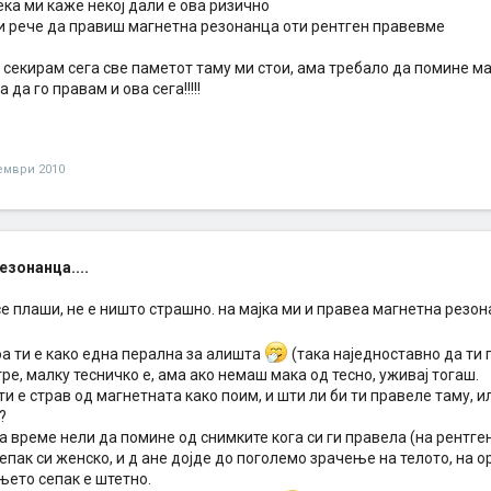
ка ми каже некој дали е ова ризично
и рече да правиш магнетна резонанца оти рентген правевме
е секирам сега све паметот таму ми стои, ама требало да помине м
 да го правам и ова сега!!!!!
ември 2010
езонанца....
се плаши, не е ништо страшно. на мајка ми и правеа магнетна резо
а ти е како една перална за алишта
(така наједноставно да ти 
ре, малку тесничко е, ама ако немаш мака од тесно, уживај тогаш.
 ти е страв од магнетната како поим, и шти ли би ти правеле таму, 
?
ба време нели да помине од снимките кога си ги правела (на рентген
епак си женско, и д ане дојде до поголемо зрачење на телото, на о
њето сепак е штетно.