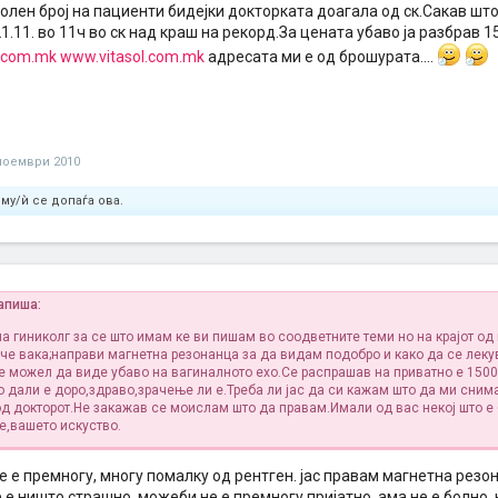
олен број на пациенти бидејки докторката доагала од ск.Сакав шт
1.11. во 11ч во ск над краш на рекорд.За цената убаво ја разбрав 1
e.com.mk
www.vitasol.com.mk
адресата ми е од брошурата....
ноември 2010
му/ѝ се допаѓа ова.
апиша:
на гиниколг за се што имам ке ви пишам во соодветните теми но на крајот од
ече вака;направи магнетна резонанца за да видам подобро и како да се лек
е можел да виде убаво на вагиналното ехо.Се распрашав на приватно е 1500
о дали е доро,здраво,зрачење ли е.Треба ли јас да си кажам што да ми сним
од докторот.Не закажав се моислам што да правам.Имали од вас некој што е
е,вашето искуство.
е е премногу, многу помалку од рентген. јас правам магнетна резо
е е ништо страшно. можеби не е премногу пријатно, ама не е болно, н