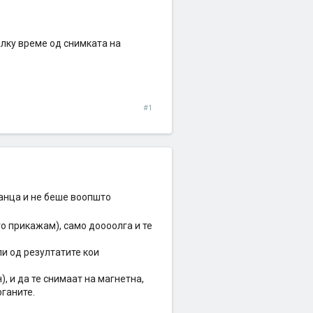
алку време од снимката на
#1
нанца и не беше воопшто
го прикажам), само доооолга и те
или од резултатите кои
), и да те снимаат на магнетна,
рганите.