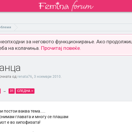
облеми
 неопходни за неговото функционирање. Ако продолжиш
еба на колачиња.
Прочитај повеќе.
анца
почната од
renata76
,
3 ноември 2010
.
→
31
СЛЕДНА >
 постои ваква тема......
 снимам главата и многу се плашам
мот е во хипофизата!