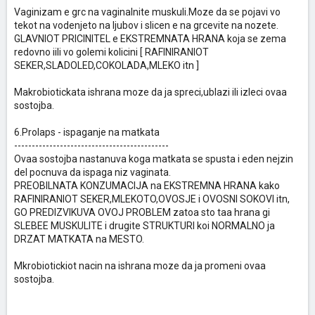
Vaginizam e grc na vaginalnite muskuli.Moze da se pojavi vo
tekot na vodenjeto na ljubov i slicen e na grcevite na nozete.
GLAVNIOT PRICINITEL e EKSTREMNATA HRANA koja se zema
redovno iili vo golemi kolicini [ RAFINIRANIOT
SEKER,SLADOLED,COKOLADA,MLEKO itn ]
Makrobiotickata ishrana moze da ja spreci,ublazi ili izleci ovaa
sostojba.
6.Prolaps - ispaganje na matkata
--------------------------------------------
Ovaa sostojba nastanuva koga matkata se spusta i eden nejzin
del pocnuva da ispaga niz vaginata.
PREOBILNATA KONZUMACIJA na EKSTREMNA HRANA kako
RAFINIRANIOT SEKER,MLEKOTO,OVOSJE i OVOSNI SOKOVI itn,
GO PREDIZVIKUVA OVOJ PROBLEM zatoa sto taa hrana gi
SLEBEE MUSKULITE i drugite STRUKTURI koi NORMALNO ja
DRZAT MATKATA na MESTO.
Mkrobiotickiot nacin na ishrana moze da ja promeni ovaa
sostojba.