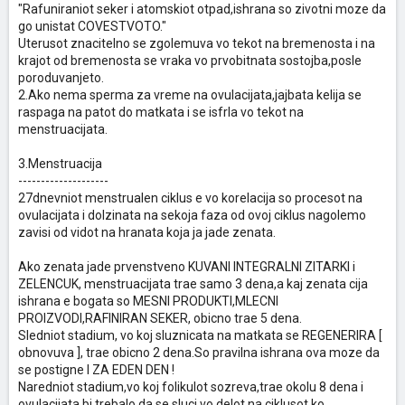
"Rafuniraniot seker i atomskiot otpad,ishrana so zivotni moze da
go unistat COVESTVOTO."
Uterusot znacitelno se zgolemuva vo tekot na bremenosta i na
krajot od bremenosta se vraka vo prvobitnata sostojba,posle
poroduvanjeto.
2.Ako nema sperma za vreme na ovulacijata,jajbata kelija se
raspaga na patot do matkata i se isfrla vo tekot na
menstruacijata.
3.Menstruacija
--------------------
27dnevniot menstrualen ciklus e vo korelacija so procesot na
ovulacijata i dolzinata na sekoja faza od ovoj ciklus nagolemo
zavisi od vidot na hranata koja ja jade zenata.
Ako zenata jade prvenstveno KUVANI INTEGRALNI ZITARKI i
ZELENCUK, menstruacijata trae samo 3 dena,a kaj zenata cija
ishrana e bogata so MESNI PRODUKTI,MLECNI
PROIZVODI,RAFINIRAN SEKER, obicno trae 5 dena.
Sledniot stadium, vo koj sluznicata na matkata se REGENERIRA [
obnovuva ], trae obicno 2 dena.So pravilna ishrana ova moze da
se postigne I ZA EDEN DEN !
Naredniot stadium,vo koj folikulot sozreva,trae okolu 8 dena i
ovulacijata bi trebalo da se sluci vo delot na ciklusot,ko