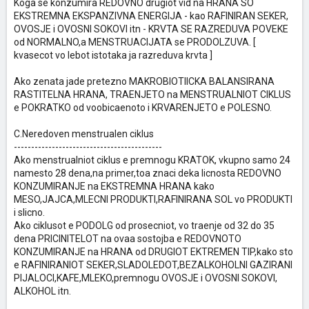
Koga se konzumira REDOVNO drugiot vid na HRANA SO
EKSTREMNA EKSPANZIVNA ENERGIJA - kao RAFINIRAN SEKER,
OVOSJE i OVOSNI SOKOVI itn - KRVTA SE RAZREDUVA POVEKE
od NORMALNO,a MENSTRUACIJATA se PRODOLZUVA. [
kvasecot vo lebot istotaka ja razreduva krvta ]
Ako zenata jade pretezno MAKROBIOTIICKA BALANSIRANA
RASTITELNA HRANA, TRAENJETO na MENSTRUALNIOT CIKLUS
e POKRATKO od voobicaenoto i KRVARENJETO e POLESNO.
C.Neredoven menstrualen ciklus
-------------------------------------------
Ako menstrualniot ciklus e premnogu KRATOK, vkupno samo 24
namesto 28 dena,na primer,toa znaci deka licnosta REDOVNO
KONZUMIRANJE na EKSTREMNA HRANA kako
MESO,JAJCA,MLECNI PRODUKTI,RAFINIRANA SOL vo PRODUKTI
i slicno.
Ako ciklusot e PODOLG od prosecniot, vo traenje od 32 do 35
dena PRICINITELOT na ovaa sostojba e REDOVNOTO
KONZUMIRANJE na HRANA od DRUGIOT EKTREMEN TIP,kako sto
e RAFINIRANIOT SEKER,SLADOLEDOT,BEZALKOHOLNI GAZIRANI
PIJALOCI,KAFE,MLEKO,premnogu OVOSJE i OVOSNI SOKOVI,
ALKOHOL itn.