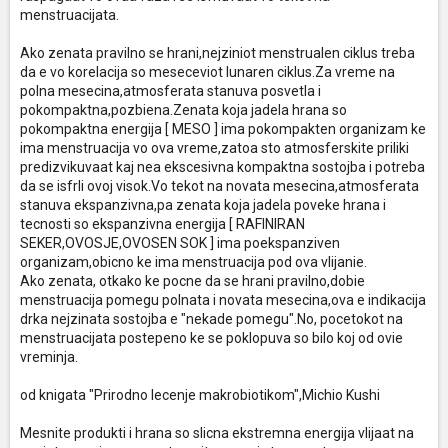
menstruacijata.
Ako zenata pravilno se hrani,nejziniot menstrualen ciklus treba
da e vo korelacija so meseceviot lunaren ciklus.Za vreme na
polna mesecina,atmosferata stanuva posvetla i
pokompaktna,pozbiena.Zenata koja jadela hrana so
pokompaktna energija [ MESO ] ima pokompakten organizam ke
ima menstruacija vo ova vreme,zatoa sto atmosferskite priliki
predizvikuvaat kaj nea ekscesivna kompaktna sostojba i potreba
da se isfrli ovoj visok.Vo tekot na novata mesecina,atmosferata
stanuva ekspanzivna,pa zenata koja jadela poveke hrana i
tecnosti so ekspanzivna energija [ RAFINIRAN
SEKER,OVOSJE,OVOSEN SOK ] ima poekspanziven
organizam,obicno ke ima menstruacija pod ova vlijanie.
Ako zenata, otkako ke pocne da se hrani pravilno,dobie
menstruacija pomegu polnata i novata mesecina,ova e indikacija
drka nejzinata sostojba e "nekade pomegu".No, pocetokot na
menstruacijata postepeno ke se poklopuva so bilo koj od ovie
vreminja.
od knigata "Prirodno lecenje makrobiotikom",Michio Kushi
Mesnite produkti i hrana so slicna ekstremna energija vlijaat na