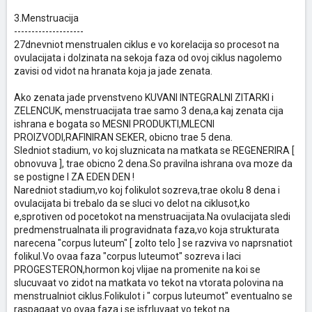
3.Menstruacija
--------------------
27dnevniot menstrualen ciklus e vo korelacija so procesot na
ovulacijata i dolzinata na sekoja faza od ovoj ciklus nagolemo
zavisi od vidot na hranata koja ja jade zenata.
Ako zenata jade prvenstveno KUVANI INTEGRALNI ZITARKI i
ZELENCUK, menstruacijata trae samo 3 dena,a kaj zenata cija
ishrana e bogata so MESNI PRODUKTI,MLECNI
PROIZVODI,RAFINIRAN SEKER, obicno trae 5 dena.
Sledniot stadium, vo koj sluznicata na matkata se REGENERIRA [
obnovuva ], trae obicno 2 dena.So pravilna ishrana ova moze da
se postigne I ZA EDEN DEN !
Naredniot stadium,vo koj folikulot sozreva,trae okolu 8 dena i
ovulacijata bi trebalo da se sluci vo delot na ciklusot,ko
e,sprotiven od pocetokot na menstruacijata.Na ovulacijata sledi
predmenstrualnata ili progravidnata faza,vo koja strukturata
narecena "corpus luteum" [ zolto telo ] se razviva vo naprsnatiot
folikul.Vo ovaa faza "corpus luteumot" sozreva i laci
PROGESTERON,hormon koj vlijae na promenite na koi se
slucuvaat vo zidot na matkata vo tekot na vtorata polovina na
menstrualniot ciklus.Folikulot i " corpus luteumot" eventualno se
raspagaat vo ovaa faza i se isfrluvaat vo tekot na