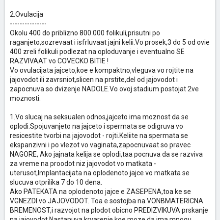
2.Ovulacija
---------------
Okolu 400 do priblizno 800.000 folikuli,prisutni po
raganjeto,sozrevaat i isfrluvaat jajni kelii.Vo prosek,3 do 5 od ovie
400 zreli folikuli podlezat na oploduvanje i eventualno SE
RAZVIVAAT vo COVECKO BITIE !
Vo ovulacijata jajceto,koe e kompaktno,vleguva vo rojtite na
jajovodot ili zavrsniot,slicen na prstite,del od jajovodot i
zapocnuva so dvizenje NADOLE.Vo ovoj stadium postojat 2ve
moznosti.
1.Vo slucaj na seksualen odnos,jajceto ima moznost da se
oplodi.Spojuvanjeto na jajceto i spermata se odigruva vo
resicestite tvorbi na jajovodot - rojti.Keliite na spermata se
ekspanzivni i po vlezot vo vaginata,zapocnuvaat so pravec
NAGORE, Ako jajnata kelija se oplodi,taa pocnuva da se razviva
za vreme na proodot niz jajovodot vo matkata -
uterusot,Implantacijata na oplodenoto jajce vo matkata se
slucuva otprilika 7 do 10 dena.
Ako PATEKATA na oplodenoto jajce e ZASEPENA,toa ke se
VGNEZDI vo JAJOVODOT. Toa e sostojba na VONBMATERICNA
BREMENOST,i razvojot na plodot obicno PREDIZVIKUVA prskanje
na jajovodot.Nastanuva krvarenje koe moze da ima mnogu