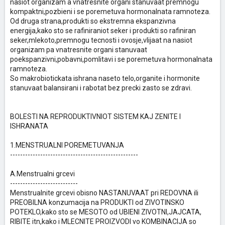
nasiot organizam a vnatresnite organi stanuvaat premnogu
kompaktni,pozbieni i se poremetuva hormonalnata ramnoteza.
Od druga strana,produkti so ekstremna ekspanzivna
energija,kako sto se rafiniraniot seker i produkti so rafiniran
seker,mlekoto,premnogu tecnosti i ovosje,vlijaat na nasiot
organizam pa vnatresnite organi stanuvaat
poekspanzivni,pobavni,pomlitavi i se poremetuva hormonalnata
ramnoteza.
So makrobiotickata ishrana naseto telo,organite i hormonite
stanuvaat balansirani i rabotat bez precki zasto se zdravi.
BOLESTI NA REPRODUKTIVNIOT SISTEM KAJ ZENITE I
ISHRANATA
1.MENSTRUALNI POREMETUVANJA
---------------------------------------------------
A.Menstrualni grcevi
---------------------------
Menstrualnite grcevi obisno NASTANUVAAT pri REDOVNA ili
PREOBILNA konzumacija na PRODUKTI od ZIVOTINSKO
POTEKLO,kako sto se MESOTO od UBIENI ZIVOTNI,JAJCATA,
RIBITE itn,kako i MLECNITE PROIZVODI vo KOMBINACIJA so