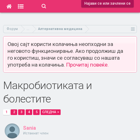
Најави се или зачлени се
Форум
...
Алтернативна медицина
Овој сајт користи колачиња неопходни за
неговото функционирање. Ако продолжиш да
го користиш, значи се согласуваш со нашата
употреба на колачиња.
Прочитај повеќе.
Макробиотиката и
болестите
1
2
3
4
5
СЛЕДНА >
Sania
Истакнат член