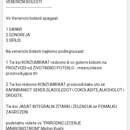
VENERICNI BOLESTI
--------------------------------
Vo Venericni bolesti spagaat:
1.SANKR
2.GONOREJA
3.SIFILIS
Na venericni bolesti najlesno podlegnuvaat:
1.Tie koi KONZUMIRAAT redovno ili vo golemi kolicini na
PROIZVODI od ZIVOTINSKO POTEKLO - mesni,mlecni
proizvodi,jajca itn.
2.Tie koi redovno KONZUMIRAAT proizvodi kako sto se
RAFINIRANIOT SEKER,SLADOLEDOT I COKOLADITE,ALKOHOLOT i
DROGITE.
Tie koi JADAT INTEGRALNI ZITARKI i ZELENCUK se POMALKU
ZAGROZENI.
podetalno videte vo "PRIRODNO LECENJE
MAKROBIOTIKOM",Michio Kushi