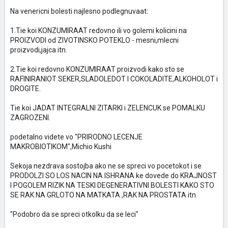
Na venericni bolesti najlesno podlegnuvaat:
1.Tie koi KONZUMIRAAT redovno ili vo golemi kolicini na
PROIZVODI od ZIVOTINSKO POTEKLO - mesni,mlecni
proizvodi,jajca itn.
2.Tie koi redovno KONZUMIRAAT proizvodi kako sto se
RAFINIRANIOT SEKER,SLADOLEDOT I COKOLADITE,ALKOHOLOT i
DROGITE.
Tie koi JADAT INTEGRALNI ZITARKI i ZELENCUK se POMALKU
ZAGROZENI.
podetalno videte vo "PRIRODNO LECENJE
MAKROBIOTIKOM",Michio Kushi
Sekoja nezdrava sostojba ako ne se spreci vo pocetokot i se
PRODOLZI SO LOS NACIN NA ISHRANA ke dovede do KRAJNOST
I POGOLEM RIZIK NA TESKI DEGENERATIVNI BOLESTI KAKO STO
SE RAK NA GRLOTO NA MATKATA ,RAK NA PROSTATA itn.
"Podobro da se spreci otkolku da se leci"