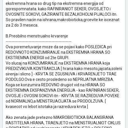
ekstremna hrana so drug tip na ekstremna energija od
gorespomnatata. kako RAFINIRANIOT SEKER, OVOSJETO i
OVOSNITE SOKOVI, GAZIRANITE BEZALKOHOLNI PIJALOCI itn.
So pravilen nacin na ishrana,makrobioticka,grcevite ke isceznat
za 2 do 3 meseca.
B.Preobilno menstrualno krvarenje
----------------------------------------------
Ova poremetuvanje moze da se pojavi kako POSLEDICA pri
REDOVNOTO KONZUMIRANJE na EKSTREMNA HRANA SO
EKSTREMNA ENERGII od 2te GRUPI.
Vo slucaj na KONZUMIRANJE na EKSTREMNA HRANA koja
PREDIZVIKUVA KONTRAKCIJA [ hrana kako mesoto,jajcata,soleni
sirenja i slicno ] - KRVTA SE ZGUSNUVA i KRVARENJETO TRAE
PODOLGO.Ova e cesto prosledeno so NEPRIJATNA MIRIZBA.
Koga se konzumira REDOVNO drugiot vid na HRANA SO
EKSTREMNA EKSPANZIVNA ENERGIJA - kao RAFINIRAN SEKER,
OVOSJE i OVOSNI SOKOVI itn - KRVTA SE RAZREDUVA POVEKE
od NORMALNO,a MENSTRUACIJATA se PRODOLZUVA. [
kvasecot vo lebot istotaka ja razreduva krvta ]
Ako zenata jade pretezno MAKROBIOTIICKA BALANSIRANA
RASTITELNA HRANA, TRAENJETO na MENSTRUALNIOT CIKLUS