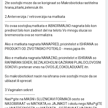
2te sostojbi moze da se korigiraat so Makrobioticka rastitelna
hrana,zitarki,zelencuk itn.
2.Anterverzija / retroverzija na matkata
---------------------------------------------------
Vo ovaa sostojba,matkata e ABNORMALNO nagnata bilo kon
predniot bilo kon zadniot del na teloto.Vo mnogu slucai so
bremenosta ova se normalizira.
Ako e matkata nagnata NANAPRED, pricinitelot e ISHRANA so
PRODUKTI OD ZIVOTINSKO POTEKLO - meso,jajca itn.
Ako e matkata nagnata NANAZAD, pricinitelot e ISHRANA so
RAFINIRAN SEKER, BEZALKOHOLNI GAZIRANI PIJALOCI,OVOSNI
SOKOVI i preteran vnes na OVOSJE,COKOLADI,KAFE itn.
So makrobiotickiot nacin na ishrana ovie sostojbi moze da se
ublazat ili sprecat.
3.Vaginalen sekret
-------------------------
Nasl*gite na MASNI i SLUZNICAVI FORMACII cesto se
NASOBIRAAT vo MATKATA,vo JAJNIKOT i okolu nego.NAsl*gITE