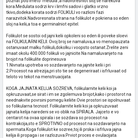
poznat pod imeto 'medula',a nadvoresniot sloj se narekuva
kora.Medulata sodrzi krv i limfni sadovi i glatko vrzno
tkivo,dodeka korata sodrzi FOLIKULI vo razlicni fazi
narazvitok.Nadvoresnata strana na folikulot e pokriena so eden
sloj na kelii,a toa e germinalniot epitel.
Folikulot se sostoi od jajni kelii opkoleni so eden ili poveke sloevi
na FOLIKULARNI KELII. Ovoj broj se namaluva,a vo menopauzata
ostanuvaat malku folikuli,dokolku i voopsto ostanat.Zrelite zeni
imaat okolu 400.000 folikuli vo jajnicite.Na namaluvanjeto na
brojot na folikulite doprinesuva
1.Nivnata upotreba vo sozdavanjeto na jajnite kelii i pri
2.Procesot na atrezija,pri sto tie se degeneriraat i isfrluvaat od
teloto vo tekot na menstruacijata.
KOGA JAJNATA KELIJA SOZREVA, folikularnite kelii koi ja
opkruzuvaat,se sirat i im se zgolemuva brojot,kako i prostorot na
neednakvite povrsini pomegu keliite.Ovie prostori se ispolnuvaat
so folikularna tecnost. Folikularnite kelii koi ja opkruzuvaat
jajnata kelija naredeni se vo oblik na SPIRALA. Jajceto e vo
centarot na ovaa spirala i se sozdava so procesot na
kontrakcija,sto e SPROTIVNO od procesot na sozdavanjeto na
spermata.Koga folikulot ke sozree,toj ili prska i isfrluva jajna
kelija ili propaga i se razlozuva.Prviot proces e ovulacijata.