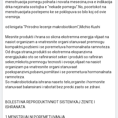
menstruacija pomegu polnata i novata mesecina,ova e indikacija
drka nejzinata sostojba e "nekade pomegu".No, pocetokot na
menstruacijata postepeno ke se poklopuva so bilo koj od ovie
vreminja.
od knigata "Prirodno lecenje makrobiotikom",Michio Kushi
Mesnite produkti i hrana so slicna ekstremna energija vlijaat na
nasiot organizam a vnatresnite organi stanuvaat premnogu
kompaktni,pozbieni i se poremetuva hormonalnata ramnoteza.
Od druga strana,produkti so ekstremna ekspanzivna
energija,kako sto se rafiniraniot seker i produkti so rafiniran
seker,mlekoto,premnogu tecnosti i ovosje,vlijaat na nasiot
organizam pa vnatresnite organi stanuvaat
poekspanzivni,pobavni,pomlitavi i se poremetuva hormonalnata
ramnoteza.
So makrobiotickata ishrana naseto telo,organite i hormonite
stanuvaat balansirani i rabotat bez precki zasto se zdravi.
BOLESTI NA REPRODUKTIVNIOT SISTEM KAJ ZENITE I
ISHRANATA
1.MENSTRUALNI POREMETUVANJA