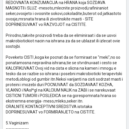
REDOVNATA KONZUMACIJA na HRANA koja SOZDAVA
MASNOTII i SLUZ -mesoto,mlecnite proizvodi,rafiniraniot
seker,ovosjeto i ovosnite sokovi,cokoladite,buterot od jatkastoto
ovosje,mrsnata hrana ili zivotinskite masti - SITE
DOPRINESUVAAT vo RAZVOJOT na CISTITE.
Prirodno,takvite proizvodi treba da se eliminiraat i da se usvoi
makrobiotickiot nacin na ishrana za da se ublazat ili izlecat ovie
sostojbi.
Poveketo CISTI ,koga ke pocnat da se formiraat se "meki",no so
ponatamosna nepravilna ishrana,tie se stvrdnuvaat i cesto se
KALCIFIKUVAAT.Ovoj vid na cista e slicna na kamen i mnogu e
tesko da se razbie so ishrana i posebni makrobioticki terapevtski
metodi,oblogi od gumbir itn.Nekoi varijanti na cisti sodrzat masti i
proteini i mozebi duri POCNUVAAT da SOZDAVAAT KOZHA,
VLAKNO i NAsl*gI na KALCIUM NALIK na ZABI i se narekuvaat
CISTICNI TUMORI i POSLEDICA se na gorespomnata hrana so
ekstremna energija- meso,mleko,seker itn.
ORALNITE KONTACEPTIVNI SREDSTVA istotaka
DOPRINESUVAAT vo FORMIRANJETO na CISTITE.
5.Vaginizam
----------------