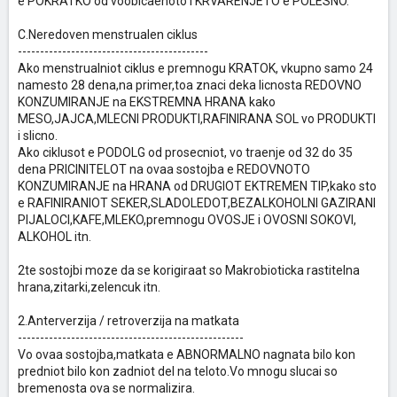
e POKRATKO od voobicaenoto i KRVARENJETO e POLESNO.
C.Neredoven menstrualen ciklus
-------------------------------------------
Ako menstrualniot ciklus e premnogu KRATOK, vkupno samo 24
namesto 28 dena,na primer,toa znaci deka licnosta REDOVNO
KONZUMIRANJE na EKSTREMNA HRANA kako
MESO,JAJCA,MLECNI PRODUKTI,RAFINIRANA SOL vo PRODUKTI
i slicno.
Ako ciklusot e PODOLG od prosecniot, vo traenje od 32 do 35
dena PRICINITELOT na ovaa sostojba e REDOVNOTO
KONZUMIRANJE na HRANA od DRUGIOT EKTREMEN TIP,kako sto
e RAFINIRANIOT SEKER,SLADOLEDOT,BEZALKOHOLNI GAZIRANI
PIJALOCI,KAFE,MLEKO,premnogu OVOSJE i OVOSNI SOKOVI,
ALKOHOL itn.
2te sostojbi moze da se korigiraat so Makrobioticka rastitelna
hrana,zitarki,zelencuk itn.
2.Anterverzija / retroverzija na matkata
---------------------------------------------------
Vo ovaa sostojba,matkata e ABNORMALNO nagnata bilo kon
predniot bilo kon zadniot del na teloto.Vo mnogu slucai so
bremenosta ova se normalizira.