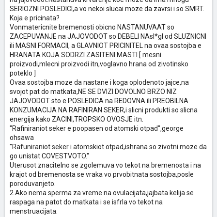
SERIOZNI POSLEDICI,a vo nekoi slucai moze da zavrsi i so SMRT.
Koja e pricinata?
Vonmatericnite bremenosti obicno NASTANUVAAT so
ZACEPUVANJE na JAJOVODOT so DEBELI NAsl*gI od SLUZNICNI
ili MASNI FORMACII, a GLAVNIOT PRICINITEL na ovaa sostojba e
HRANATA KOJA SODRZI ZASITENI MASTI [ mesni
proizvodi,mlecni proizvodi itn,voglavno hrana od zivotinsko
poteklo ]
Ovaa sostojba moze da nastane i koga oplodenoto jajce,na
svojot pat do matkata,NE SE DVIZI DOVOLNO BRZO NIZ
JAJOVODOT sto e POSLEDICA na REDOVNA ili PREOBILNA
KONZUMACIJA NA RAFINIRAN SEKER,i slicni produkti so slicna
energija kako ZACINI,TROPSKO OVOSJE itn.
"Rafiniraniot seker e poopasen od atomski otpad",george
ohsawa
"Rafuniraniot seker i atomskiot otpad,ishrana so zivotni moze da
go unistat COVESTVOTO."
Uterusot znacitelno se zgolemuva vo tekot na bremenosta i na
krajot od bremenosta se vraka vo prvobitnata sostojba,posle
poroduvanjeto.
2.Ako nema sperma za vreme na ovulacijata,jajbata kelija se
raspaga na patot do matkata i se isfrla vo tekot na
menstruacijata.