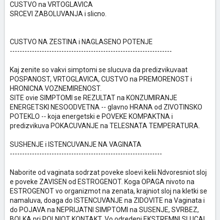
CUSTVO na VRTOGLAVICA
SRCEVI ZABOLUVANJA i slicno.
CUSTVO NA ZESTINA i NAGLASENO POTENJE
------------------------------------------------------------------
Kaj zenite so vakvi simptomi se slucuva da predizvikuvaat
POSPANOST, VRTOGLAVICA, CUSTVO na PREMORENOST i
HRONICNA VOZNEMIRENOST.
SITE ovie SIMPTOMI se REZULTAT na KONZUMIRANJE
ENERGETSKI NESOODVETNA -- glavno HRANA od ZIVOTINSKO
POTEKLO -- koja energetski e POVEKE KOMPAKTNA i
predizvikuva POKACUVANJE na TELESNATA TEMPERATURA.
SUSHENJE i ISTENCUVANJE NA VAGINATA
--------------------------------------------------------------
Naborite od vaginata sodrzat poveke sloevi kelii.Ndvoresniot sloj
e poveke ZAVISEN od ESTROGENOT. Koga OPAGA nivoto na
ESTROGENOT vo organizmot na zenata, krajniot sloj na kletki se
namaluva, doaga do ISTENCUVANJE na ZIDOVITE na Vaginata i
do POJAVA na NEPRIJATNI SIMPTOMI na SUSENJE, SVRBEZ,
BOLKA pri POLNIOT KONTAKT. Vo odredeni EKSTREMNI SLUCAI