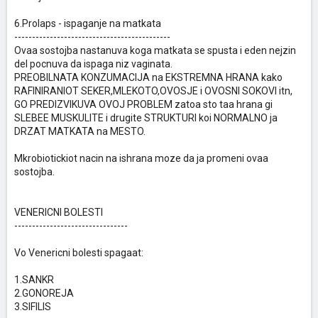
6.Prolaps - ispaganje na matkata
--------------------------------------------
Ovaa sostojba nastanuva koga matkata se spusta i eden nejzin
del pocnuva da ispaga niz vaginata.
PREOBILNATA KONZUMACIJA na EKSTREMNA HRANA kako
RAFINIRANIOT SEKER,MLEKOTO,OVOSJE i OVOSNI SOKOVI itn,
GO PREDIZVIKUVA OVOJ PROBLEM zatoa sto taa hrana gi
SLEBEE MUSKULITE i drugite STRUKTURI koi NORMALNO ja
DRZAT MATKATA na MESTO.
Mkrobiotickiot nacin na ishrana moze da ja promeni ovaa
sostojba.
VENERICNI BOLESTI
--------------------------------
Vo Venericni bolesti spagaat:
1.SANKR
2.GONOREJA
3.SIFILIS