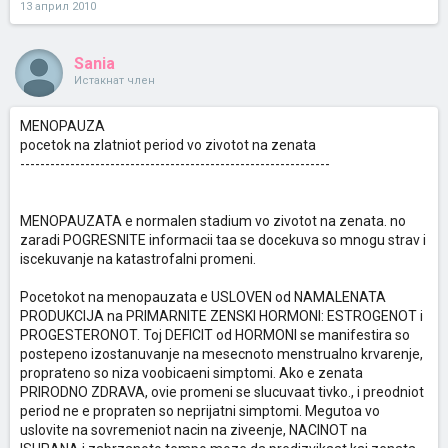
13 април 2010
Sania
Истакнат член
MENOPAUZA
pocetok na zlatniot period vo zivotot na zenata
--------------------------------------------------------------
MENOPAUZATA e normalen stadium vo zivotot na zenata. no
zaradi POGRESNITE informacii taa se docekuva so mnogu strav i
iscekuvanje na katastrofalni promeni.
Pocetokot na menopauzata e USLOVEN od NAMALENATA
PRODUKCIJA na PRIMARNITE ZENSKI HORMONI: ESTROGENOT i
PROGESTERONOT. Toj DEFICIT od HORMONI se manifestira so
postepeno izostanuvanje na mesecnoto menstrualno krvarenje,
proprateno so niza voobicaeni simptomi. Ako e zenata
PRIRODNO ZDRAVA, ovie promeni se slucuvaat tivko., i preodniot
period ne e propraten so neprijatni simptomi. Megutoa vo
uslovite na sovremeniot nacin na ziveenje, NACINOT na