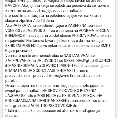
ekspanzivni i po vlezot vo vaginata,zapocnuvaat so pravec
NAGORE, Ako jajnata kelija se oplodi,taa pocnuva da se razviva
za vreme na proodot niz jajovodot vo matkata -
uterusot,Implantacijata na oplodenoto jajce vo matkata se
slucuva otprilika 7 do 10 dena.
Ako PATEKATA na oplodenoto jajce e ZASEPENA,toa ke se
VGNEZDI vo JAJOVODOT. Toa e sostojba na VONBMATERICNA
BREMENOST,i razvojot na plodot obicno PREDIZVIKUVA prskanje
na jajovodot.Nastanuva krvarenje koe moze da ima mnogu
SERIOZNI POSLEDICI,a vo nekoi slucai moze da zavrsi i so SMRT.
Koja e pricinata?
Vonmatericnite bremenosti obicno NASTANUVAAT so
ZACEPUVANJE na JAJOVODOT so DEBELI NAsl*gI od SLUZNICNI
ili MASNI FORMACII, a GLAVNIOT PRICINITEL na ovaa sostojba e
HRANATA KOJA SODRZI ZASITENI MASTI [ mesni
proizvodi,mlecni proizvodi itn,voglavno hrana od zivotinsko
poteklo ]
Ovaa sostojba moze da nastane i koga oplodenoto jajce,na
svojot pat do matkata,NE SE DVIZI DOVOLNO BRZO NIZ
JAJOVODOT sto e POSLEDICA na REDOVNA ili PREOBILNA
KONZUMACIJA NA RAFINIRAN SEKER,i slicni produkti so slicna
energija kako ZACINI,TROPSKO OVOSJE itn.
"Rafiniraniot seker e poopasen od atomski otpad",george
ohsawa