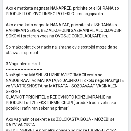
Ako e matkata nagnata NANAPRED, pricinitelot e ISHRANA so
PRODUKTI OD ZIVOTINSKO POTEKLO - meso,jajca itn.
Ako e matkata nagnata NANAZAD, pricinitelot e ISHRANA so
RAFINIRAN SEKER, BEZALKOHOLNI GAZIRANI PIJALOCI,OVOSNI
SOKOVI i preteran vnes na OVOSJE,COKOLADI,KAFE itn.
So makrobiotickiot nacin na ishrana ovie sostojbi moze da se
ublazat ili sprecat.
3.Vaginalen sekret
-------------------------
Nasl*gite na MASNI i SLUZNICAVI FORMACII cesto se
NASOBIRAAT vo MATKATA,vo JAJNIKOT i okolu nego.NAsl*gITE
vo VNATRESNOSTA na MATKATA - SOZDAVAAT VAGINALEN
SEKRET.
GLAVNIOT PRICINITEL e REDOVNOTO KONZUMIRANJE na
PRODUKTI od 2te EKSTREMNI GRUPI [ produkti od zivotinsko
poteklo i rafiniran seker na primer ]
Ako vaginalniot sekret e so ZOLCKASTA BOJA - MOZEBI se
RAZVIVA CISTA.
BELIOT SEKRET e pomalku opasen,no moze DA PREDIZVIKA