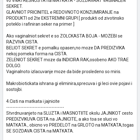
vo VNATRESNOSTA na MATKATA - SOZDAVAAT VAGINALEN
SEKRET.
GLAVNIOT PRICINITEL e REDOVNOTO KONZUMIRANJE na
PRODUKTI od 2te EKSTREMNI GRUPI [ produkti od zivotinsko
poteklo i rafiniran seker na primer ]
Ako vaginalniot sekret e so ZOLCKASTA BOJA - MOZEBI se
RAZVIVA CISTA.
BELIOT SEKRET e pomalku opasen,no moze DA PREDIZVIKA
nekoj pomeka forma na CISTA.
ZELENIOT SEKRET moze da INDICIRA RAK,osobeno AKO TRAE
DOLGO.
Vaginalnoto izlacuvanje moze da bide prosledeno so miris.
Makrobiotickata ishrana gi eliminira,sprecuva i gi leci ovie pojavi i
sostojbi.
4.Cisti na matkata i jajnicite
-------------------------------------
Stvrdnuvanjeto na SLUZTA i MASNOTIITE okolu JAJNIKOT cesto
PREDIZVIKUVA CISTA na JAJNICITE, a ako toa se sluci vo
MATKATA , obicno vo PREDELOT na GRLOTO na MATKATA,togas
SE SOZDAVA CISTA na MATKATA.