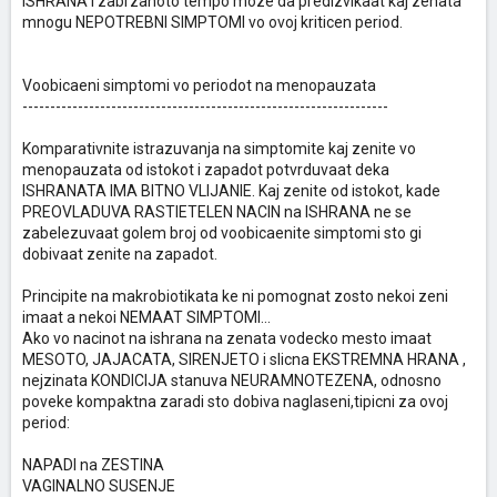
ISHRANA i zabrzanoto tempo moze da predizvikaat kaj zenata
mnogu NEPOTREBNI SIMPTOMI vo ovoj kriticen period.
Voobicaeni simptomi vo periodot na menopauzata
------------------------------------------------------------------
Komparativnite istrazuvanja na simptomite kaj zenite vo
menopauzata od istokot i zapadot potvrduvaat deka
ISHRANATA IMA BITNO VLIJANIE. Kaj zenite od istokot, kade
PREOVLADUVA RASTIETELEN NACIN na ISHRANA ne se
zabelezuvaat golem broj od voobicaenite simptomi sto gi
dobivaat zenite na zapadot.
Principite na makrobiotikata ke ni pomognat zosto nekoi zeni
imaat a nekoi NEMAAT SIMPTOMI...
Ako vo nacinot na ishrana na zenata vodecko mesto imaat
MESOTO, JAJACATA, SIRENJETO i slicna EKSTREMNA HRANA ,
nejzinata KONDICIJA stanuva NEURAMNOTEZENA, odnosno
poveke kompaktna zaradi sto dobiva naglaseni,tipicni za ovoj
period:
NAPADI na ZESTINA
VAGINALNO SUSENJE