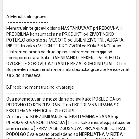
---------------------------------------------------
A.Menstrualni grcevi
---------------------------
Menstrualnite grcevi obisno NASTANUVAAT pri REDOVNA ili
PREOBILNA konzumacija na PRODUKTI od ZIVOTINSKO
POTEKLO,kako sto se MESOTO od UBIENI ZIVOTNI,JAJCATA,
RIBITE itn,kako i MLECNITE PROIZVODI vo KOMBINACIJA so
ekstremna hrana so drug tip na ekstremna energija od
gorespomnatata. kako RAFINIRANIOT SEKER, OVOSJETO i
OVOSNITE SOKOVI, GAZIRANITE BEZALKOHOLNI PIJALOCI itn.
So pravilen nacin na ishrana,makrobioticka,grcevite ke isceznat
za 2 do 3 meseca.
B.Preobilno menstrualno krvarenje
----------------------------------------------
Ova poremetuvanje moze da se pojavi kako POSLEDICA pri
REDOVNOTO KONZUMIRANJE na EKSTREMNA HRANA SO
EKSTREMNA ENERGII od 2te GRUPI.
Vo slucaj na KONZUMIRANJE na EKSTREMNA HRANA koja
PREDIZVIKUVA KONTRAKCIJA [ hrana kako mesoto,jajcata,soleni
sirenja i slicno ] - KRVTA SE ZGUSNUVA i KRVARENJETO TRAE
PODOLGO.Ova e cesto prosledeno so NEPRIJATNA MIRIZBA.