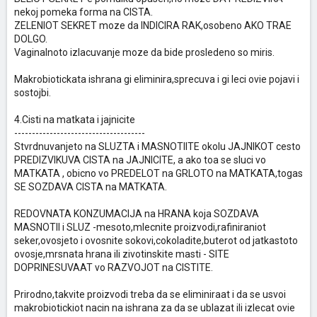
nekoj pomeka forma na CISTA.
ZELENIOT SEKRET moze da INDICIRA RAK,osobeno AKO TRAE
DOLGO.
Vaginalnoto izlacuvanje moze da bide prosledeno so miris.
Makrobiotickata ishrana gi eliminira,sprecuva i gi leci ovie pojavi i
sostojbi.
4.Cisti na matkata i jajnicite
-------------------------------------
Stvrdnuvanjeto na SLUZTA i MASNOTIITE okolu JAJNIKOT cesto
PREDIZVIKUVA CISTA na JAJNICITE, a ako toa se sluci vo
MATKATA , obicno vo PREDELOT na GRLOTO na MATKATA,togas
SE SOZDAVA CISTA na MATKATA.
REDOVNATA KONZUMACIJA na HRANA koja SOZDAVA
MASNOTII i SLUZ -mesoto,mlecnite proizvodi,rafiniraniot
seker,ovosjeto i ovosnite sokovi,cokoladite,buterot od jatkastoto
ovosje,mrsnata hrana ili zivotinskite masti - SITE
DOPRINESUVAAT vo RAZVOJOT na CISTITE.
Prirodno,takvite proizvodi treba da se eliminiraat i da se usvoi
makrobiotickiot nacin na ishrana za da se ublazat ili izlecat ovie