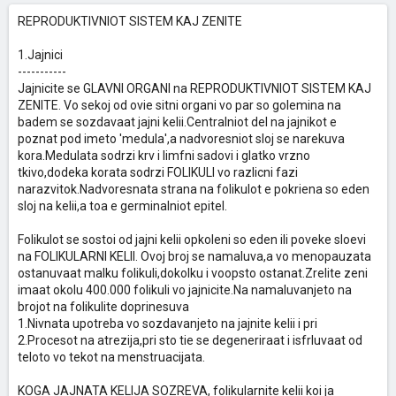
REPRODUKTIVNIOT SISTEM KAJ ZENITE
1.Jajnici
-----------
Jajnicite se GLAVNI ORGANI na REPRODUKTIVNIOT SISTEM KAJ
ZENITE. Vo sekoj od ovie sitni organi vo par so golemina na
badem se sozdavaat jajni kelii.Centralniot del na jajnikot e
poznat pod imeto 'medula',a nadvoresniot sloj se narekuva
kora.Medulata sodrzi krv i limfni sadovi i glatko vrzno
tkivo,dodeka korata sodrzi FOLIKULI vo razlicni fazi
narazvitok.Nadvoresnata strana na folikulot e pokriena so eden
sloj na kelii,a toa e germinalniot epitel.
Folikulot se sostoi od jajni kelii opkoleni so eden ili poveke sloevi
na FOLIKULARNI KELII. Ovoj broj se namaluva,a vo menopauzata
ostanuvaat malku folikuli,dokolku i voopsto ostanat.Zrelite zeni
imaat okolu 400.000 folikuli vo jajnicite.Na namaluvanjeto na
brojot na folikulite doprinesuva
1.Nivnata upotreba vo sozdavanjeto na jajnite kelii i pri
2.Procesot na atrezija,pri sto tie se degeneriraat i isfrluvaat od
teloto vo tekot na menstruacijata.
KOGA JAJNATA KELIJA SOZREVA, folikularnite kelii koi ja