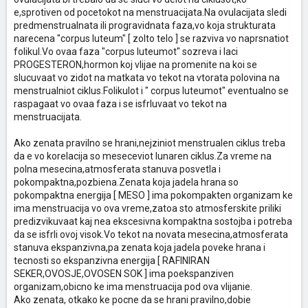
e,sprotiven od pocetokot na menstruacijata.Na ovulacijata sledi
predmenstrualnata ili progravidnata faza,vo koja strukturata
narecena "corpus luteum" [ zolto telo ] se razviva vo naprsnatiot
folikul.Vo ovaa faza "corpus luteumot" sozreva i laci
PROGESTERON,hormon koj vlijae na promenite na koi se
slucuvaat vo zidot na matkata vo tekot na vtorata polovina na
menstrualniot ciklus.Folikulot i " corpus luteumot" eventualno se
raspagaat vo ovaa faza i se isfrluvaat vo tekot na
menstruacijata.
Ako zenata pravilno se hrani,nejziniot menstrualen ciklus treba
da e vo korelacija so meseceviot lunaren ciklus.Za vreme na
polna mesecina,atmosferata stanuva posvetla i
pokompaktna,pozbiena.Zenata koja jadela hrana so
pokompaktna energija [ MESO ] ima pokompakten organizam ke
ima menstruacija vo ova vreme,zatoa sto atmosferskite priliki
predizvikuvaat kaj nea ekscesivna kompaktna sostojba i potreba
da se isfrli ovoj visok.Vo tekot na novata mesecina,atmosferata
stanuva ekspanzivna,pa zenata koja jadela poveke hrana i
tecnosti so ekspanzivna energija [ RAFINIRAN
SEKER,OVOSJE,OVOSEN SOK ] ima poekspanziven
organizam,obicno ke ima menstruacija pod ova vlijanie.
Ako zenata, otkako ke pocne da se hrani pravilno,dobie