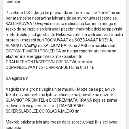
sostojbi.
Poveketo CISTI ,koga ke pocnat da se formiraat se "meki",no so
ponatamosna nepravilna ishrana,tie se stvrdnuvaat i cesto se
KALCIFIKUVAAT.Ovoj vid na cista e slicna na kamen i mnogu e
tesko da se razbie so ishrana i posebni makrobioticki terapevtski
metodi,oblogi od gumbir itn.Nekoi varijanti na cisti sodrzat masti i
proteini i mozebi duri POCNUVAAT da SOZDAVAAT KOZHA,
VLAKNO i NAsl*gI na KALCIUM NALIK na ZABI i se narekuvaat
CISTICNI TUMORI i POSLEDICA se na gorespomnata hrana so
ekstremna energija- meso,mleko,seker itn.
ORALNITE KONTACEPTIVNI SREDSTVA istotaka
DOPRINESUVAAT vo FORMIRANJETO na CISTITE.
5.Vaginizam
----------------
Vaginizam e grc na vaginalnite muskuli.Moze da se pojavi vo
tekot na vodenjeto na ljubov i slicen e na grcevite na nozete.
GLAVNIOT PRICINITEL e EKSTREMNATA HRANA koja se zema
redovno iili vo golemi kolicini [ RAFINIRANIOT
SEKER,SLADOLED,COKOLADA,MLEKO itn ]
Makrobiotickata ishrana moze da ja spreci,ublazi ili izleci ovaa
sostojba.