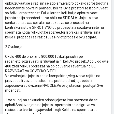
opkruzuvaat,se sirat i im se zgolemuva brojot,kako i prostorot na
neednakvite povrsini pomegu keliite.Ovie prostori se ispolnuvaat
so folikularna tecnost. Folikularnite kelii koi ja opkruzuvaat
jajnata kelija naredeni se vo oblik na SPIRALA. Jajceto e vo
centarot na ovaa spirala i se sozdava so procesot na
kontrakcija,sto e SPROTIVNO od procesot na sozdavanjeto na
spermata.Koga folikulot ke sozree,toj ili prska i isfrluva jajna
kelija ili propaga i se razlozuva.Prviot proces e ovulacijata.
2.Ovulacija
---------------
Okolu 400 do priblizno 800.000 folikuli,prisutni po
raganjeto,sozrevaat i isfrluvaat jajni kelii.Vo prosek,3 do 5 od ovie
400 zreli folikuli podlezat na oploduvanje i eventualno SE
RAZVIVAAT vo COVECKO BITIE !
Vo ovulacijata jajceto,koe e kompaktno,vleguva vo rojtite na
jajovodot ili zavrsniot,slicen na prstite,del od jajovodot i
zapocnuva so dvizenje NADOLE.Vo ovoj stadium postojat 2ve
moznosti.
1.Vo slucaj na seksualen odnos,jajceto ima moznost da se
oplodi.Spojuvanjeto na jajceto i spermata se odigruva vo
resicestite tvorbi na jajovodot - rojti.Keliite na spermata se