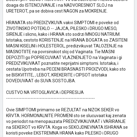
doaga do ISTENCUVANJE i na NADVORESNIOT SLOJ na
URETEROT, pa se dobiva cest NAGON za MOKRENJE.
HRANATA sto PREDIZVIKUVA vakvi SIMPTOMI e poveke od
ZIVOTINSKO POTEKLO -- JAJCA, PILESKO i DRUGO MESO,
SIRENJE i slicno, kako i HRANA sto sodrzi MNOGU NATRIUM.
Istotaka, cestoto KORISTENJE na HRANA BOGATA so ZASITENI
MASNI KISELINI i HOLESTEROL, predizvikuvat TALOZENJE na
MASNOTIITE na povrsinskiot sloj od Vaginata. Tie MASNI
DEPOZITI go POPRECUVAAT VLAZNENJETO na Vaginata i gi
PREDIZVIKUVAAT poznatite neprijatni simptomi. Istotaka, i
cestata Upotreba na PECENI BRASNASTI PROIZVODI, kako sto
se BISKVITITE, , LEBOT, KREKERITE i CIPSOT istotaka
DOVEDUVAAT do SUVA SOSTOJBA.
CUSTVO NA VRTOGLAVICA i DEPRESIJA
----------------------------------------------------------
Ovie SIMPTOMI primarno se REZULTAT na NIZOK SEKER vo
KRVTA. HORMONALNITE PROMENI sto se slucuvaat kaj zenata
vo periodot na menopauzata PREDIZVIKAUVAAT i VARIRANJE
na SEKEROT vo KRVTA. Koga vo SEKOJDNEVNATA ISHRANA se
koristi poveke EKSTREMNA HRANA kako PILESKO i DRUGO