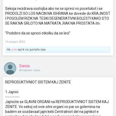
Sekoja nezdrava sostojba ako ne se spreci vo pocetokot i se
PRODOLZI SO LOS NACIN NA ISHRANA ke dovede do KRAJNOST
I POGOLEM RIZIK NA TESKI DEGENERATIVNI BOLESTI KAKO STO
SE RAK NA GRLOTO NA MATKATA ,RAK NA PROSTATA itn.
"Podobro da se spreci otkolku da se leci"
13 април 2010
На
avita
му/ѝ се допаѓа ова.
Sania
Истакнат член
REPRODUKTIVNIOT SISTEM KAJ ZENITE
1.Jajnici
-----------
Jajnicite se GLAVNI ORGANI na REPRODUKTIVNIOT SISTEM KAJ
ZENITE. Vo sekoj od ovie sitni organi vo par so golemina na
badem se sozdavaat jajni kelii.Centralniot del na jajnikot e