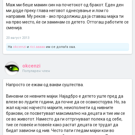
Маж ми беше мамин син на почетокот од бракот. Еден ден
ми дојде преку глава неговот однесување и лом го
направив. Му реков - ако продолжиш да ја ставаш мајка ти
на прво место, ќе си заминам со детето. Оттогаш работите се
сменија.
20 август 2013
На
okcenzi
и
rici.aaaaa
им се допаѓа ова.
okcenzi
Популарен член
Напросто се ежам од вакви суштества.
Виновни се невните мајки. Најадбро е детето уште пред да
влезе во лудите години, да почне да се осамостојува. Но, за
жал кај нас најчесто мајките, неисполнети од нивните
бракови, се посветуваат максимално на децата и тие им се
се во животот. Наместо да ги оттргнуваат полека од себе,
тие се повеќе и повеќе како растат децата се трудат да
бидат зависни од нив. Често пати гледам мајки кои во