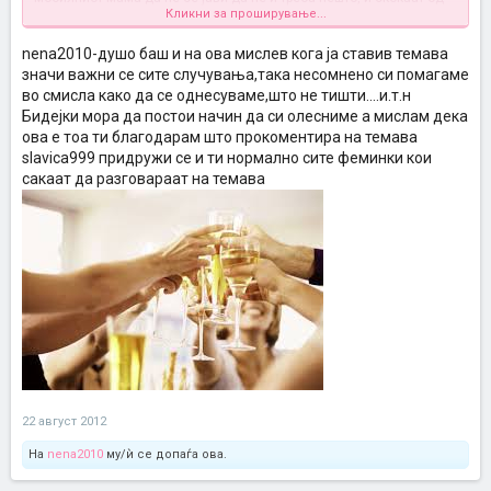
Кликни за проширување...
вас ако зазвони како да има објава за тревога. Подалеку од овие.
nena2010-душо баш и на ова мислев кога ја ставив темава
значи важни се сите случувања,така несомнено си помагаме
во смисла како да се однесуваме,што не тишти....и.т.н
Бидејки мора да постои начин да си олесниме а мислам дека
ова е тоа ти благодарам што прокоментира на темава
slavica999 придружи се и ти нормално сите феминки кои
сакаат да разговараат на темава
22 август 2012
На
nena2010
му/ѝ се допаѓа ова.