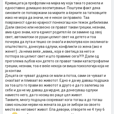
Кривицата ја префрлам на мајка му која така го раснела и
едноставно домашно воспитување. Поштуем факт дека
синовите се поповржани за мајките а ќерките за татковците
иако не мора да значи, не е некое си правило. Таа
поврзаност оди во крајност понекогаш кон тежок дебилизам.
Дали свесно или несвесно се прават такви грешки, незнам,
ама едно знам, кога едниот родител ќе си замине од овој
свет, автоматски се руши целиот свет на детето и тоа
почнува да лута и тешко се снаоѓа и вклопува кон околината-
општеството, донесува одлуки, конфликти со жена (ако е
женет). Ја нема веќе ,,мама,, која е светица за него и
потпора за целиот свет и што правиме сега?!?! Дали од
преголема љубов кон детето се прават такви катастрофални
грешки, незнам, тоа е веќе некоја си виша психологија која не
ја контам.
Децата се чуваат додека се мали а потоа, сами се чуваат и
снаоѓаат и пливаат во животот. Едно е да му даваш подршка
за тоа што го прави во животот а друго е да го залепиш за
себе и да не му даваш да мрдне, да донесуваш одлуки
наместо него, да го носиш во раце цел живот.
Таквите, многу подоцна созреваат кога-тогаш а до тогаш
само коњски нерви на жената за да се зибори за своето
место во неговиот живот. Епа девојки, отворете не 4 туку 6