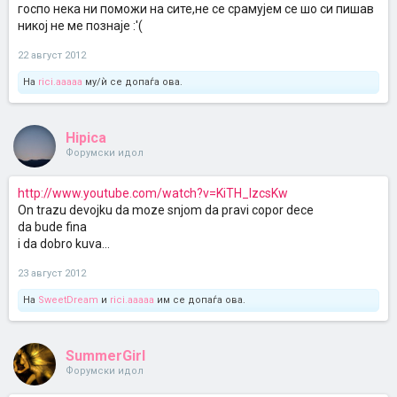
госпо нека ни поможи на сите,не се срамујем се шо си пишав
никој не ме познаје :'(
22 август 2012
На
rici.aaaaa
му/ѝ се допаѓа ова.
Hipica
Форумски идол
http://www.youtube.com/watch?v=KiTH_IzcsKw
On trazu devojku da moze snjom da pravi copor dece
da bude fina
i da dobro kuva...
23 август 2012
На
SweetDream
и
rici.aaaaa
им се допаѓа ова.
SummerGirl
Форумски идол