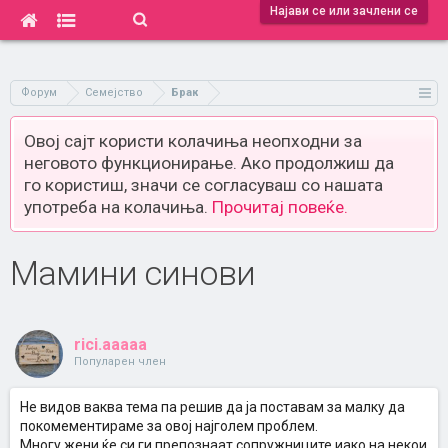
Најави се или зачлени се
Форум
Семејство
Брак
Овој сајт користи колачиња неопходни за
неговото функционирање. Ако продолжиш да
го користиш, значи се согласуваш со нашата
употреба на колачиња.
Прочитај повеќе.
Мамини синови
rici.aaaaa
Популарен член
Не видов ваква тема па решив да ја поставам за малку да
покомементираме за овој најголем проблем.
Многу жени ќе си ги препознаат сопружниците,иако на некои