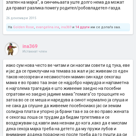
златен на мајка“, а синчињаата уште долго нема да можат
да прават разлика помегу родител/робовладетел-газда.
26 декември 2015
На
Golden Rose
,
evangelina.ina
,
ina369
и
14 други
им се допаѓа ова.
ina369
Истакнат член
иако сум нова често ве читам и си наогам совети од тука, еве
и јас да се приклучам на темава за жал и јас живеам со еден
таков несозреан и несамостоен мамин син каде секогаш
мама е во право таа знае се најдобро најмудра и најпаметна
е.најголема трагедија е што живееме заедно на посебни
спратови но заедно јадиме мама:"помага"со трошоците но
затоа во се се меша и наредува а синот нормално ја слуша и
не сака да слушне да живееме посебноиако јас си земам
солидна плата и упорно ја брани таа е за се во право жената
е секогаш лоша се трудам да бидам трпетлива и се
воздржувам од кавги ама незнам до кога ,како да е мислам
дека секоја мајка треба на детето да му пружи лубов и
внимание додека порасни но после треба да го пушти да си