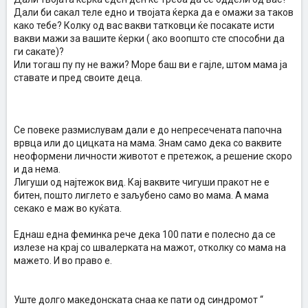
Дали би сакал теле едно и твојата ќерка да е омажи за таков
како тебе? Колку од вас вакви татковци ќе посакате исти
вакви мажи за вашите ќерки ( ако воопшто сте способни да
ги сакате)?
Или тогаш пу пу не важи? Море баш ви е гајле, штом мама ја
ставате и пред своите деца.
Се повеке размислувам дали е до непресечената папочна
врвца или до цицката на мама. Знам само дека со ваквите
неоформени личности животот е претежок, а решение скоро
и да нема.
Лигуши од најтежок вид. Кај ваквите чигуши пракот не е
битен, пошто лиглето е заљубено само во мама. А мама
секако е маж во куќата.
Еднаш една феминка рече дека 100 пати е полесно да се
излезе на крај со швалерката на мажот, отколку со мама на
мажето. И во право е.
Уште долго македонската снаа ке пати од синдромот “