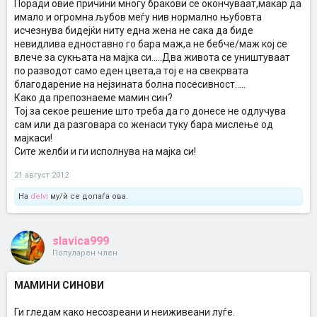
Поради овие причини многу бракови се окончуваат,макар да
имало и огромна љубов меѓу нив нормално њубовта
исчезнува бидејќи ниту една жена не сака да биде
невидлива едноставно го бара маж,а не бебче/маж кој се
влече за сукњата на мајка си.....Два живота се уништуваат
по разводот само еден цвета,а тој е на свекрвата
благодарение на нејзината болна посесивност.....
Како да препознаеме мамин син?
Тој за секое решение што треба да го донесе не одлучува
сам или да разговара со женаси туку бара мислење од
мајкаси!
Сите желби и ги исполнува на мајка си!
21 август 2012
На
delvi
му/ѝ се допаѓа ова.
slavica999
Популарен член
МАМИНИ СИНОВИ
Ги гледам како несозреани и неиживеани луѓе.