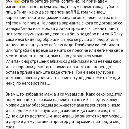
очи
кога бирате животен сопатник. Не признавам
изговор во стил ,,не сум знаела, не сум приметила,,....убаво
пиша Ричи - како да се препознае?!?! Штом ги знаеш
карактеристиките на ,,мамин син,, тогаш е лесно, затоа што
тој тоа и го прави. Најлошата варијанта е кога се договара со
девојка/жена и се е ок, за додека преспие го смени планот
па потоа глуми лудило дека така било подобро или сл. КОлку
сака нека биде подобро или сл. ако се руши договорот или
донесената одлука се паѓа во вода. Разбирам колебливост
или потреба од време за нешто се преспие или легне на свое
место-наместат коцки, ама не во договор со мама.
Или пак оној страшен балкански дебилизам или незнам како
да го наречам дека тој не помага по дома до степен да
остава прљави алишта каде стигне. Тоа е веќе култура и
домашно воспитување а тој спие на уво дека вечито ќе оди
некој по неговиот газ.....
Знам што избрав за маж а и си чувам син. Како секој родител
нормално дека го сакам највеќе на свет и ќе гледам колку
можам да му обезбедам во животот ама првенствено нема
да го гушам и ќе го пуштам да живее и да гази по свој пат.
Едно е да го воспиташ и насочуваш во животот колку можеш
а друго е да му оставиш простор да тој самиот си гради свој
свет.