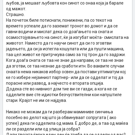
љубов, ја мешаат љубовта кон синот со онаа која ја барале
од мажот.
Страшно.
На почеток биле потиснати, понижени, па со текот на
времето успеале да го заземат тронот во домот и да се
гавни водичи и мислат дека со доаѓањето на сната и
осамостојувањето на синот, ќе ја изгубат моќта- смислата на
животот. Наместо да го научи синот да си го зговтви
јадењето, да си ја испегла кошулата или да пушти машина,
таа цел живот ке притрчкува само за тој трон да го задржи.
Кога доаѓа сната се таа не знае да направи, се таа не знае
да зготви, се таа незнае да сработи итн. Во ваквите случаи
снаата нема никаков избор освен да постави ултиматум кој
ке го избере нејзиниот партнер- или да се одделат и тој да
порасне или развод, а најчесто е втората опција.
Додека сте во нивниот дом тие ви се газди, а кога ке се
одделите вие сте идиотки безчуствителни кои напуштиле
стари. Крајот не им се најдува.
Никако не можам да ги разберам маминиве синчиња
посебно во делот кај што ја обвинуваат сопругата ( ако
успее) дека ги одделила од мама. Е добро де, а таа од маќеа
ли се раздели или од улица ја собра?
Дали твојата ќерка еден ден ќе треба да се оддели од вас?