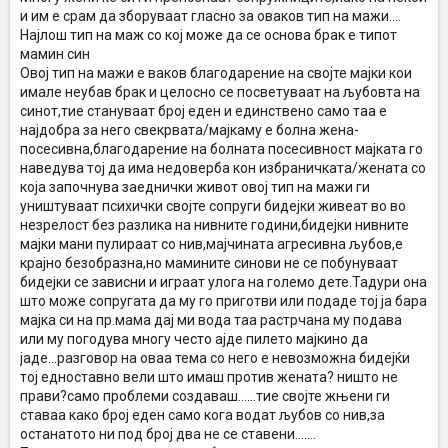
и им е срам да зборуваат гласно за оваков тип на мажи....
Најлош тип на маж со кој може да се основа брак е типот
мамин син
Овој тип на мажи е ваков благодарение на својте мајки кои
имале неубав брак и целосно се посветуваат на љубовта на
синот,тие стануваат број еден и единствено само таа е
најдобра за него свекрвата/мајкаму е болна жена-
посесивна,благодарение на болната посесивност мајката го
наведува тој да има недоверба кон избраничката/жената со
која започнува заеднички живот овој тип на мажи ги
уништуваат психички својте сопруги бидејки живеат во во
незрелост без разлика на нивните години,бидејки нивните
мајки мани пулираат со нив,мајчината агресивна љубов,е
крајно безобразна,но мамините синови не се побунуваат
бидејки се зависни и играат улога на големо дете.Тадури она
што може сопругата да му го приготви или подаде тој ја бара
мајка си на пр.мама дај ми вода таа растрчана му подава
или му погодува многу често ајде пилето мајкино да
јаде...разговор на оваа тема со него е невозможна бидејќи
тој едноставно вели што имаш против жената? ништо не
прави?само проблеми создаваш......тие својте жњени ги
ставаа како број еден само кога водат љубов со нив,за
останатото ни под број два не се ставени.......