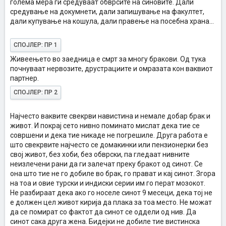
голема мера ги средуваат обврсите на синовите. Дали
средување на докумнети, дали запишување на факултет,
дали купување на кошула, дали правење на посебна храна...
СПОЈЛЕР:
ПР 1
Живеењето во заедница е смрт за многу бракови. Од тука
почнуваат нервозите, друстрациите и омразата кон ваквиот
партнер.
СПОЈЛЕР:
ПР 2
Најчесто ваквите свекрви навистина и немале добар брак и
живот. И покрај сето нивно поминато мислат дека тие се
совршени и дека тие никаде не погрешиле. Друга работа е
што свекрвите најчесто се домакинки или пензионерки без
свој живот, без хоби, без обврски, па гледаат нивните
неизлечени рани да ги залечат преку бракот од синот. Се
она што тие не го добиле во брак, го прават и кај синот. Згора
на тоа и овие турски и индиски серии им го перат мозокот.
Не разбираат дека ако го носеле синот 9 месеци, дека тој не
е должен цел живот кирија да плака за тоа место. Не можат
да се помират со фактот да синот се оддели од нив. Да
синот сака друга жена. Бидејки не добиле тие вистинска