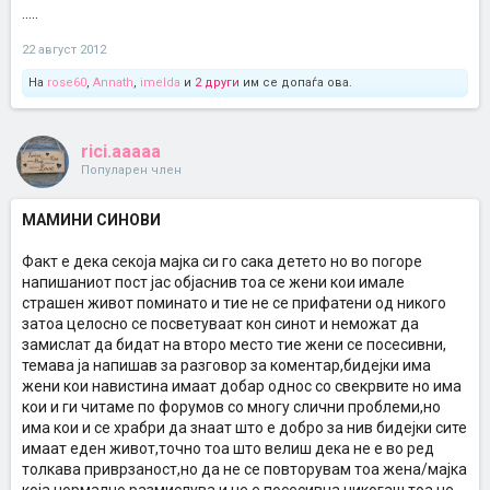
.....
22 август 2012
На
rose60
,
Annath
,
imelda
и
2 други
им се допаѓа ова.
rici.aaaaa
Популарен член
МАМИНИ СИНОВИ
Факт е дека секоја мајка си го сака детето но во погоре
напишаниот пост јас објаснив тоа се жени кои имале
страшен живот поминато и тие не се прифатени од никого
затоа целосно се посветуваат кон синот и неможат да
замислат да бидат на второ место тие жени се посесивни,
темава ја напишав за разговор за коментар,бидејки има
жени кои навистина имаат добар однос со свекрвите но има
кои и ги читаме по форумов со многу слични проблеми,но
има кои и се храбри да знаат што е добро за нив бидејки сите
имаат еден живот,точно тоа што велиш дека не е во ред
толкава приврзаност,но да не се повторувам тоа жена/мајка