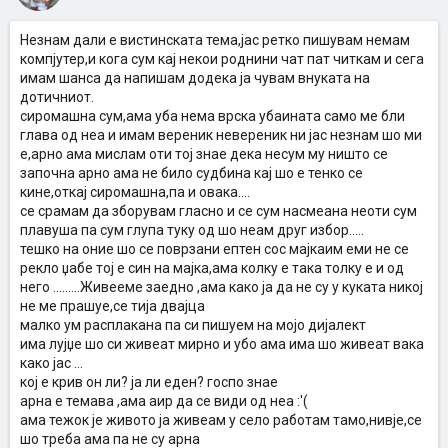
Незнам дали е вистинската тема,јас ретко пишувам немам
компјутер,и кога сум кај некои роднини чат пат читкам и сега
имам шанса да напишам додека ја чувам внуката на
дотичниот.
сиромашна сум,ама уба нема врска убаината само ме бли
глава од неа и имам вереник невереник ни јас незнам шо ми
е,арно ама мислам оти тој знае дека несум му ништо се
започна арно ама не било судбина кај шо е тенко се
кине,откај сиромашна,па и овака....
се срамам да зборувам гласно и се сум насмеана неоти сум
плавуша па сум глупа туку од шо неам друг избор.....
тешко на оние шо се поврзани ептен сос мајкаим еми не се
рекло џабе тој е син на мајка,ама колку е така толку е и од
него .........Живееме заедно ,ама како ја да не су у куката никој
не ме прашуе,се тија двајца
малко ум расплакана па си пишуем на мојо дијалект
има лујџе шо си живеат мирно и убо ама има шо живеат вака
како јас ...
кој е крив он ли? ја ли еден? госпо знае
арна е темава ,ама аир да се види од неа :'(
ама тежок је живото ја живеам у село работам тамо,нивје,се
шо треба ама па не су арна