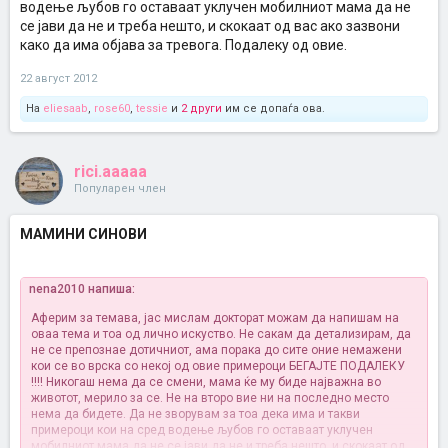
водење љубов го оставаат уклучен мобилниот мама да не
се јави да не и треба нешто, и скокаат од вас ако зазвони
како да има објава за тревога. Подалеку од овие.
22 август 2012
На
eliesaab
,
rose60
,
tessie
и
2 други
им се допаѓа ова.
rici.aaaaa
Популарен член
МАМИНИ СИНОВИ
nena2010 напиша:
Аферим за темава, јас мислам докторат можам да напишам на
оваа тема и тоа од лично искуство. Не сакам да детализирам, да
не се препознае дотичниот, ама порака до сите оние немажени
кои се во врска со некој од овие примероци БЕГАЈТЕ ПОДАЛЕКУ
!!!! Никогаш нема да се смени, мама ќе му биде најважна во
животот, мерило за се. Не на второ вие ни на последно место
нема да бидете. Да не зворувам за тоа дека има и такви
примероци кои на сред водење љубов го оставаат уклучен
мобилниот мама да не се јави да не и треба нешто, и скокаат од