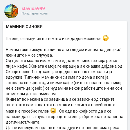
slavica999
Популарен член
МАМИНИ СИНОВИ
Па еве, се вклучив во темата и си дадов мислење
Немам такво искуство лично али гледам и знам на девојки/
жени што им се случува.
Од целото маало имам само една комшивка со која ретко
пијам кафе. Жената е моја генерација и е снашка дојдена од
Скопје после 1 год. како јас дојдов во новото маало и ја
здружив. Типичен мамин син си има по дома и кога ја
,,оговара свекрвата,, и пиеме кафе (сите го прават тоа никој
не е светица :geek: ) се чудам на некои работи што ни на сон
не можам да ги замислам.
Живеат во некаква си заедница и се зависни од старите
затоа што само платата на маж и не стига а посебно што
маж и е посебно гален
. Се оди во крајности да и се
наложи да сега чува второ дете и еве ја бремена по налог на
дотичниот/чната.
Да не изнесувам прљав веш на други во јавност ама среќа