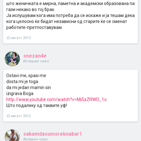
што женичката е мирна, паметна и академски образована па
гази некако во тој брак.
Ја ислушувам кога има потреба да се искаже и ја тешам дека
кога целосно ќе бидат независни од старите ќе се сменат
работите-претпоставувам.
22 август 2012
snezan4e
Истакнат член
Ostavi me, spasi me
dosta mi je toga
da mi jedan mamin sin
izigrava Boga
http://www.youtube.com/watch?v=Mi5zZRWO_1o
Што подалеку од таквите уф!
22 август 2012
sakamdasumsreknabar1
Активен член