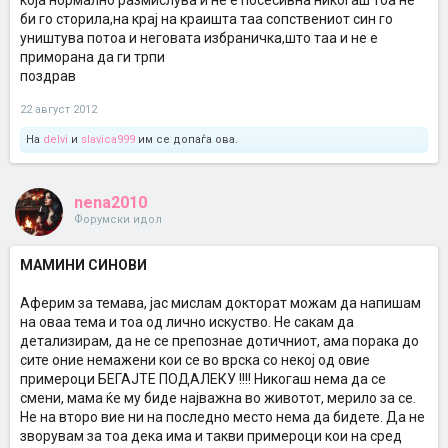
која нормално размислува и не е посесивна никогаш тоа не
би го сторила,на крај на краишта таа сопствениот син го
уништува потоа и неговата избраничка,што таа и не е
приморана да ги трпи
поздрав
22 август 2012
На
delvi
и
slavica999
им се допаѓа ова.
nena2010
Форумски идол
МАМИНИ СИНОВИ
Аферим за темава, јас мислам докторат можам да напишам
на оваа тема и тоа од лично искуство. Не сакам да
детализирам, да не се препознае дотичниот, ама порака до
сите оние немажени кои се во врска со некој од овие
примероци БЕГАЈТЕ ПОДАЛЕКУ !!!! Никогаш нема да се
смени, мама ќе му биде најважна во животот, мерило за се.
Не на второ вие ни на последно место нема да бидете. Да не
зворувам за тоа дека има и такви примероци кои на сред