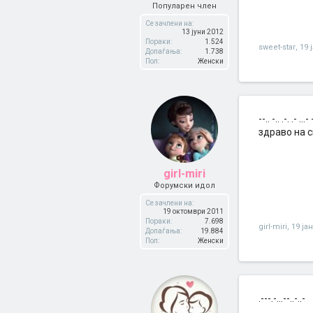
Популарен член
Се зачлени на:
13 јуни 2012
Пораки:
1.524
sweet-star
,
19 
Допаѓања:
1.738
Пол:
Женски
--.. -.. .-. .- ...- 
здраво на с
girl-miri
Форумски идол
Се зачлени на:
19 октомври 2011
Пораки:
7.698
girl-miri
,
19 ја
Допаѓања:
19.884
Пол:
Женски
.---.-...--..-..-