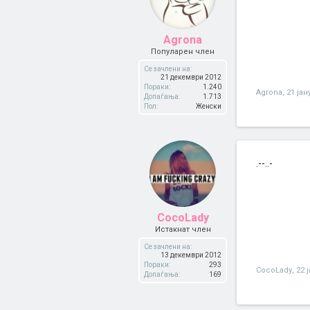
Agrona
Популарен член
Се зачлени на:
21 декември 2012
Пораки:
1.240
Agrona
,
21 јан
Допаѓања:
1.713
Пол:
Женски
.--..-
CocoLady
Истакнат член
Се зачлени на:
13 декември 2012
Пораки:
293
CocoLady
,
22 
Допаѓања:
169