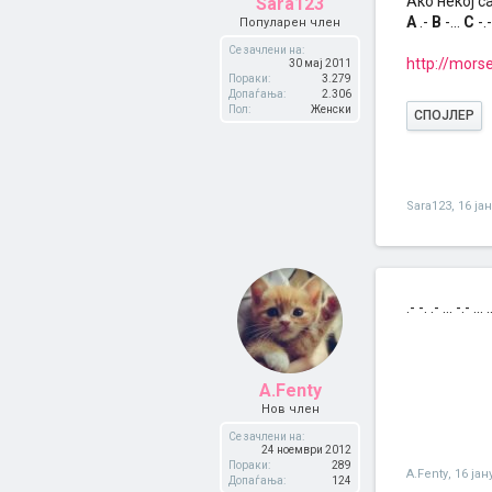
Ако некој с
Sara123
A
.-
B
-...
C
-.
Популарен член
Се зачлени на:
http://morse
30 мај 2011
Пораки:
3.279
Допаѓања:
2.306
Пол:
Женски
СПОЈЛЕР
Sara123
,
16 ја
.- -. .- ... -.- ...
A.Fenty
Нов член
Се зачлени на:
24 ноември 2012
Пораки:
289
A.Fenty
,
16 јан
Допаѓања:
124