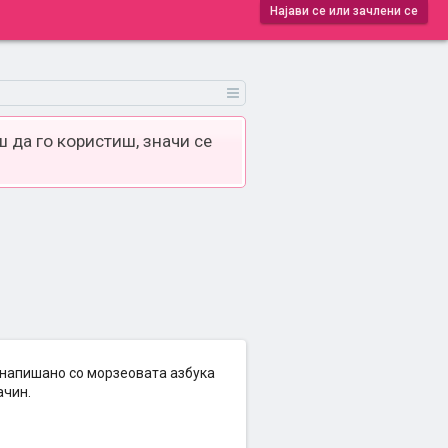
Најави се или зачлени се
 да го користиш, значи се
о напишано со морзеовата азбука
ачин.