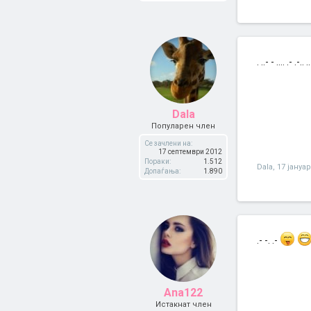
. ..- - .... .- .-.. .
Dala
Популарен член
Се зачлени на:
17 септември 2012
Пораки:
1.512
Dala
,
17 јануа
Допаѓања:
1.890
.- -. .-
Ana122
Истакнат член