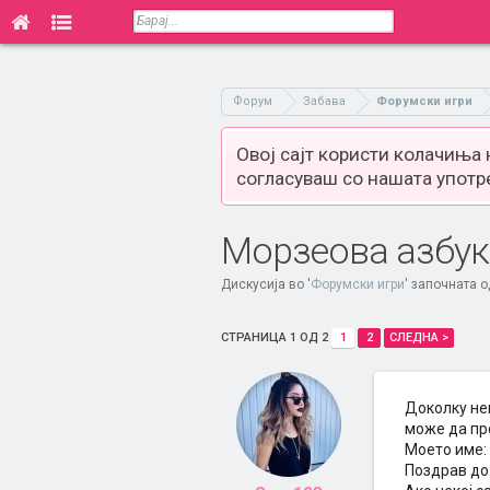
Форум
Забава
Форумски игри
Овој сајт користи колачиња
согласуваш со нашата употр
Морзеова азбук
Дискусија во '
Форумски игри
' започната 
СТРАНИЦА 1 ОД 2
1
2
СЛЕДНА >
Доколку не
може да пр
Моето име: ... 
Поздрав до сите: 