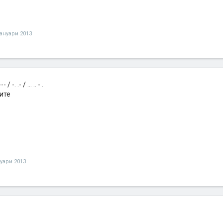
јануари 2013
--- / -. .- / ... .. - .
ите
нуари 2013