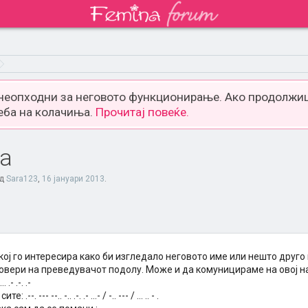
 неопходни за неговото функционирање. Ако продолжиш
еба на колачиња.
Прочитај повеќе.
а
од
Sara123
,
16 јануари 2013
.
кој го интересира како би изгледало неговото име или нешто друг
овери на преведувачот подолу. Може и да комуницираме на овој н
.- .-. .-
.--. --- --.. -.. .-. .- ...- / -.. --- / ... .. - .