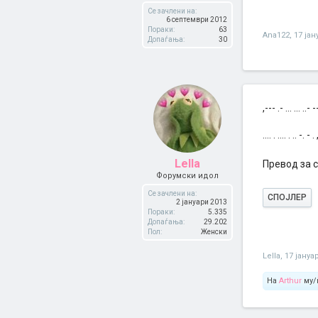
Се зачлени на:
6 септември 2012
Пораки:
63
Ana122
,
17 јан
Допаѓања:
30
,--- .- ... ... ..- 
.... . .... . .. -. - .
Lella
Превод за с
Форумски идол
Се зачлени на:
СПОЈЛЕР
2 јануари 2013
Пораки:
5.335
Допаѓања:
29.202
Пол:
Женски
Lella
,
17 јануа
На
Arthur
му/