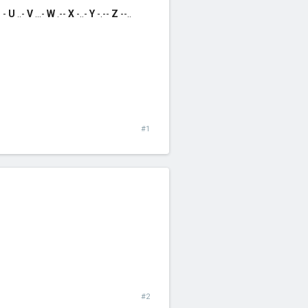
T
-
U
..-
V
...-
W
.--
X
-..-
Y
-.--
Z
--..
#1
#2