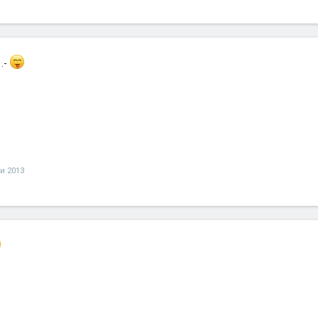
. .-
ри 2013