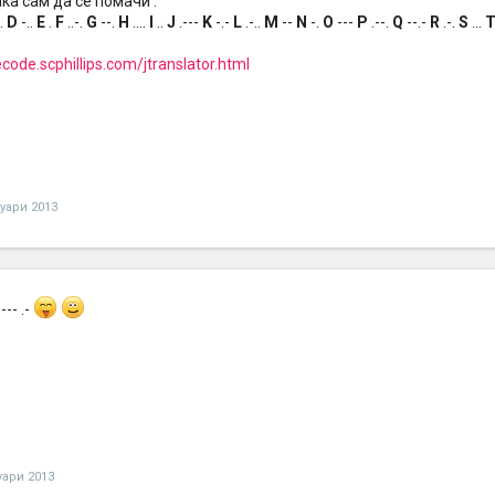
ака сам да се помачи :
-.
D
-..
E
.
F
..-.
G
--.
H
....
I
..
J
.---
K
-.-
L
.-..
M
--
N
-.
O
---
P
.--.
Q
--.-
R
.-.
S
...
code.scphillips.com/jtranslator.html
нуари 2013
 ..--- .-
уари 2013