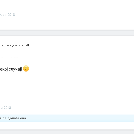
уари 2013
-- -... --- ,--- .- -. .-!!
 ,--. . ... -. ---
екој случај!
ри 2013
ѝ се допаѓа ова.