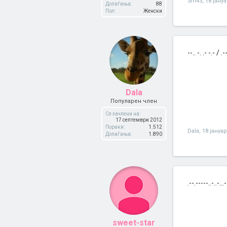
3m43
,
18 јану
Допаѓања:
88
Пол:
Женски
--.. -. .- -.- / .--.
Dala
Популарен член
Се зачлени на:
17 септември 2012
Пораки:
1.512
Dala
,
18 јануа
Допаѓања:
1.890
.--.-----..-..-...-.
sweet-star