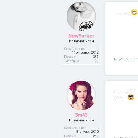
--.--..---.-
NewYorker
Истакнат член
Се зачлени на:
11 октомври 2012
Пораки:
387
NewYorker
,
18
Допаѓања:
95
.--...-.....--- .-
.-----.--
3m43
Истакнат член
Се зачлени на:
8 јануари 2010
Пораки:
245