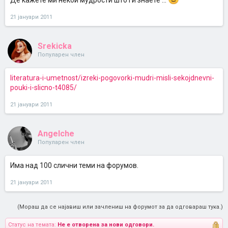
Де кажете ми некои мудрости што ги знаете ...
21 јануари 2011
Srekicka
Популарен член
literatura-i-umetnost/izreki-pogovorki-mudri-misli-sekojdnevni-
pouki-i-slicno-t4085/
21 јануари 2011
Angelche
Популарен член
Има над 100 слични теми на форумов.
21 јануари 2011
(Мораш да се најавиш или зачлениш на форумот за да одговараш тука.)
Статус на темата:
Не е отворена за нови одговори.