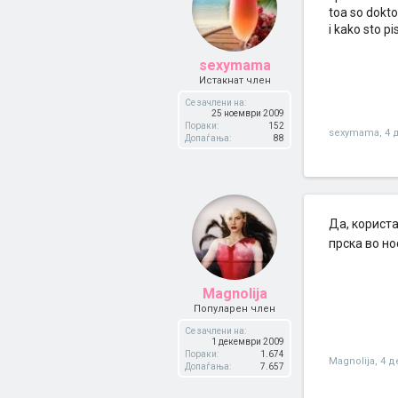
toa so dokto
i kako sto p
sexymama
Истакнат член
Се зачлени на:
25 ноември 2009
Пораки:
152
sexymama
,
4 
Допаѓања:
88
Да, користа
прска во н
Magnolija
Популарен член
Се зачлени на:
1 декември 2009
Пораки:
1.674
Magnolija
,
4 д
Допаѓања:
7.657