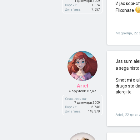
1 декември 2009
И јас кори
Пораки:
1.674
Допаѓања:
7.657
Flixonase
Magnolija
,
22 
Jas sum aler
a sega nist
Sinot mi e a
Ariel
drugo sto da
Форумски идол
alergiite.
Се зачлени на:
7 декември 2009
Пораки:
8.746
Допаѓања:
148.379
Ariel
,
22 деке