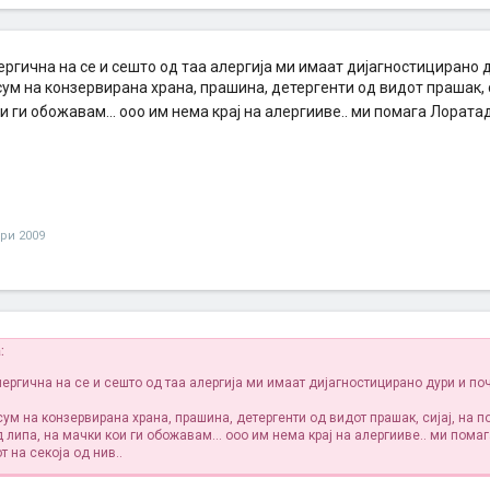
лергична на се и сешто од таа алергија ми имаат дијагностицирано д
ум на конзервирана храна, прашина, детергенти од видот прашак, си
и ги обожавам... ооо им нема крај на алергииве.. ми помага Лоратад
ри 2009
:
лергична на се и сешто од таа алергија ми имаат дијагностицирано дури и п
ум на конзервирана храна, прашина, детергенти од видот прашак, сијај, на п
 липа, на мачки кои ги обожавам... ооо им нема крај на алергииве.. ми пома
 на секоја од нив..