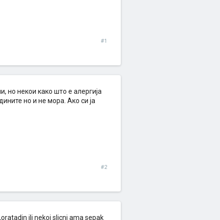
#1
и, но некои како што е алергија
дините но и не мора. Ако си ја
#2
Loratadin ili nekoi slicni ama sepak