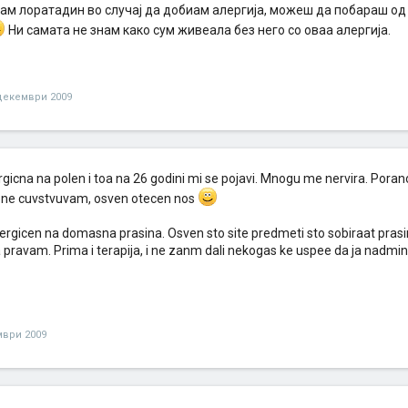
стам лоратадин во случај да добиам алергија, можеш да побараш о
Ни самата не знам како сум живеала без него со оваа алергија.
декември 2009
gicna na polen i toa na 26 godini mi se pojavi. Mnogu me nervira. Poran
o ne cuvstvuvam, osven otecen nos
lergicen na domasna prasina. Osven sto site predmeti sto sobiraat pra
 pravam. Prima i terapija, i ne zanm dali nekogas ke uspee da ja nadmi
мври 2009