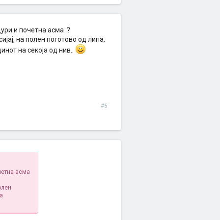
ури и почетна асма :?
јај, на полен поготово од липа,
инот на секоја од нив..
#5
очетна асма
олен
га