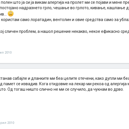
 полен што ја си ја викам алергија на пролет ми се појави и мене пр
 постојано надразнето грло, чешање во грлото, кивање, кашлање д
в...
а користам само лоратадин, вентолин и овие средства само за убл
кој сличен проблем, а нашол решение некакво, некое ефикасно сре
ил 2010
танав сабајле и дланките ми беа целите отечени, како дупли ми беа
д памет се извадив. Кога отидовме на лекар ми рекоа од алергија м
што. Од тогаш ништо слично не ми се случило, да чукнам во дрво.
прил 2010