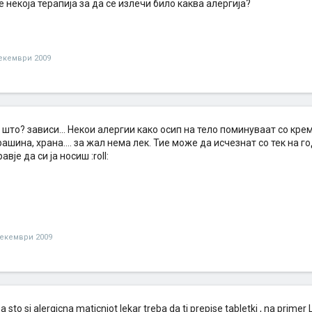
 некоја терапија за да се излечи било каква алергија?
екември 2009
 што? зависи... Некои алергии како осип на тело поминуваат со крем
рашина, храна.... за жал нема лек. Тие може да исчезнат со тек на го
вје да си ја носиш :roll:
декември 2009
 sto si alergicna maticniot lekar treba da ti prepise tabletki , na primer 