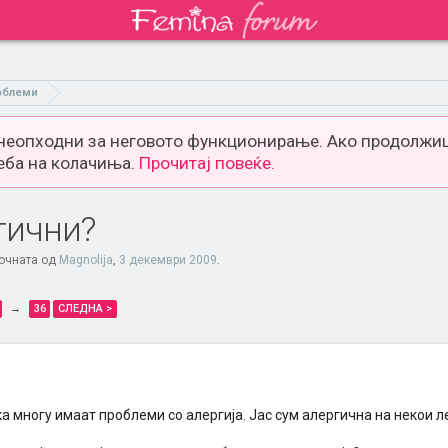
облеми
 неопходни за неговото функционирање. Ако продолжиш
еба на колачиња.
Прочитај повеќе.
гични?
почната од
Magnolija
,
3 декември 2009
.
→
36
СЛЕДНА >
 многу имаат проблеми со алергија. Јас сум алергична на некои ле