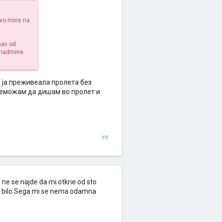
vo miris na
nav od
 nadmine.
би ја преживеала пролета без
 неможам да дишам во пролет и
#8
j ne se najde da mi otkrie od sto
 ne bilo.Sega mi se nema odamna