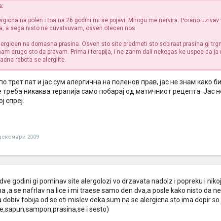
а:
gicna na polen i toa na 26 godini mi se pojavi. Mnogu me nervira. Porano uzivav 
a, a sega nisto ne cuvstvuvam, osven otecen nos
lergicen na domasna prasina. Osven sto site predmeti sto sobiraat prasina gi trg
am drugo sto da pravam. Prima i terapija, i ne zanm dali nekogas ke uspee da ja
dna rabota se alergiite.
по трет пат и јас сум алергична на поленов прав, јас не знам како 
не треба никаква терапија само побарај од матичниот рецепта. Јас
ј спреј.
декември 2009
 dve godini gi pominav site alergolozi vo drzavata nadolz i popreku i niko
a ,a se nafrlav na lice i mi traese samo den dva,a posle kako nisto da
dobiv fobija od se oti mislev deka sum na se alergicna sto ima dopir so
je,sapun,sampon,prasina,se i sesto)