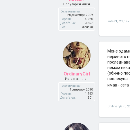
Популарен член
Се зачлени на:
20 декември 2009
Пораки:
4.220
kate21
,
23 дек
Допаѓања:
3.857
Пол:
Женски
Мене одамна
нејзиното п
последнава
немам ника
(обично по
OrdinaryGirl
повлекува. 
Истакнат член
имав - сега
Се зачлени на:
4 февруари 2010
Пораки:
1.453
Допаѓања:
501
OrdinaryGirl
,
2