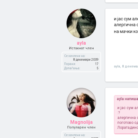
и јас сум а
алергична с
на мачки ко
ayla
Истакнат член
Се зачлени на:
8 декември 2009
Пораки:
17
ayla
,
8 декемв
Допаѓања:
5
ayla напиша
и јас сум а
:?
алергична с
Magnolija
поготово од
Популарен член
Лоратадинот
Се зачлени на: