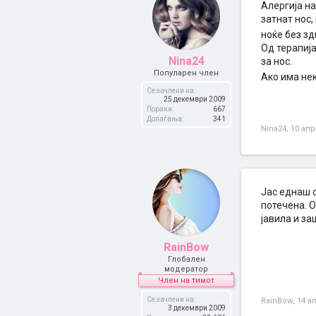
Алергија на
затнат нос,
ноќе без зди
Од терапиј
Nina24
за нос.
Популарен член
Ако има не
Се зачлени на:
25 декември 2009
Пораки:
667
Допаѓања:
341
Nina24
,
10 апр
Јас еднаш с
потечена. О
јавила и за
RainBow
Глобален
модератор
Член на тимот
Се зачлени на:
RainBow
,
14 а
3 декември 2009