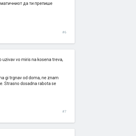
д матичниот да ти препише
#6
o uzivav vo miris na kosena treva,
sina gi trgnav od doma, ne znam
ne. Strasno dosadna rabota se
#7