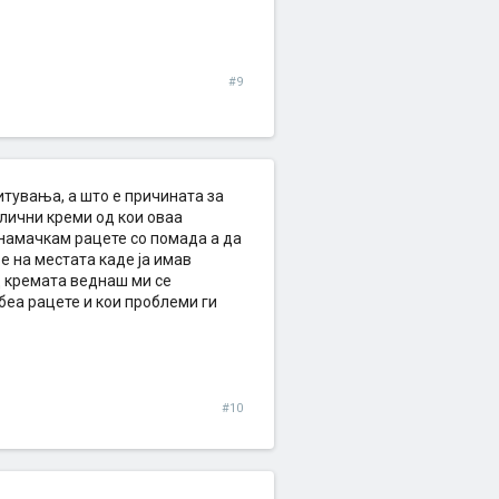
#9
питувања, а што е причината за
злични креми од кои оваа
 намачкам рацете со помада а да
 на местата каде ја имав
д кремата веднаш ми се
 беа рацете и кои проблеми ги
#10