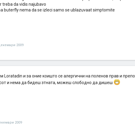
r treba da vidis najubavo
isa buterfly nema da se izleci samo se ublazuvaat simptomite
декември 2009
м Loratadin и за оние коишто се алергични на поленов прав и препор
осот и нема да бидеш зтната, можеш слободно да дишеш
екември 2009