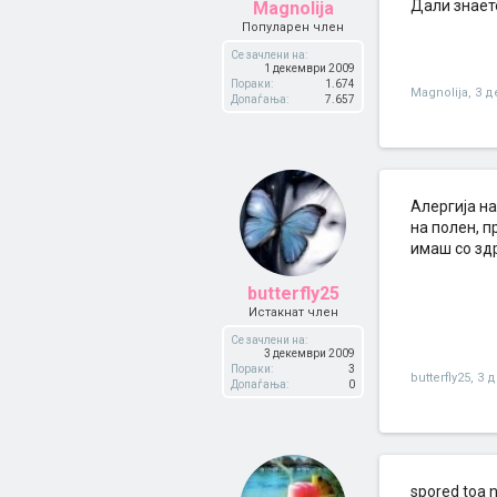
Дали знаете
Magnolija
Популарен член
Се зачлени на:
1 декември 2009
Пораки:
1.674
Magnolija
,
3 д
Допаѓања:
7.657
Алергија на
на полен, п
имаш со здра
butterfly25
Истакнат член
Се зачлени на:
3 декември 2009
Пораки:
3
butterfly25
,
3 
Допаѓања:
0
spored toa na