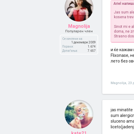
Ariel напиш
Jas sum aler
kosena trev
Magnolija
Sinot mi e a
Популарен член
doma, ne zn
Strasno dosa
Се зачлени на:
1 декември 2009
Пораки:
1.674
и ќе кажам 
Допаѓања:
7.657
Flixonase, 
лето без ово
Magnolija
,
23 
jas minatite
sum alergicn
sluceno ama 
liceto(jaden
kate21