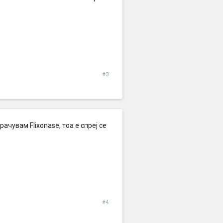
#3
ачувам Flixonase, тоа е спреј се
#4