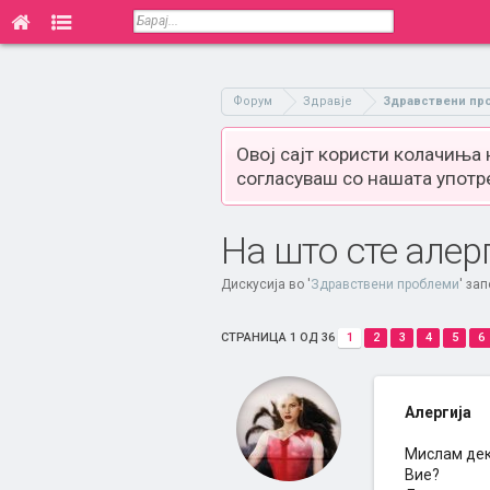
Форум
Здравје
Здравствени пр
Овој сајт користи колачиња
согласуваш со нашата употр
На што сте алер
Дискусија во '
Здравствени проблеми
' за
СТРАНИЦА 1 ОД 36
1
2
3
4
5
6
Алергија
Мислам дека
Вие?