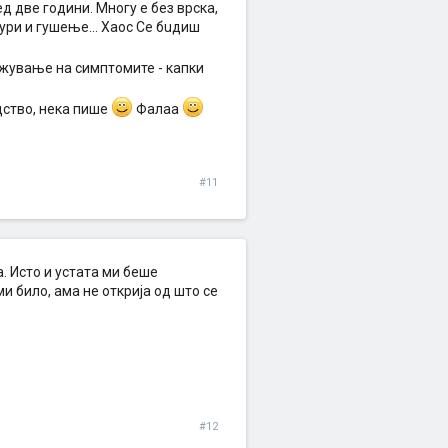
ед две години. Многу е без врска,
ури и гушење... Хаос Се бuдиш
ажување на симптомите - капки
дство, нека пише
Фалаа
#11
. Исто и устата ми беше
и било, ама не открија од што се
#12