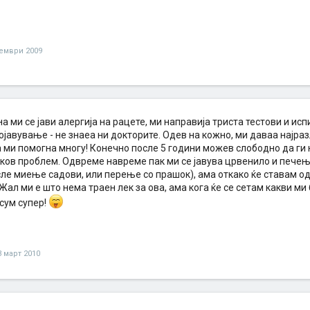
ември 2009
 ми се јави алергија на рацете, ми направија триста тестови и ис
ојавување - не знаеа ни докторите. Одев на кожно, ми даваа најра
 ми помогна многу! Конечно после 5 години можев слободно да ги
ков проблем. Одвреме навреме пак ми се јавува црвенило и печење
сле миење садови, или перење со прашок), ама откако ќе ставам о
Жал ми е што нема траен лек за ова, ама кога ќе се сетам какви ми
 сум супер!
3 март 2010