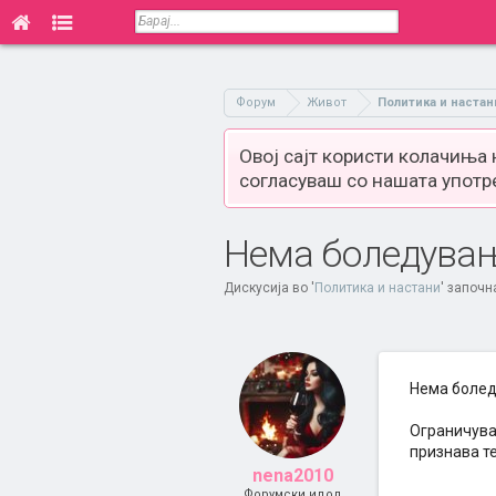
Форум
Живот
Политика и настан
Овој сајт користи колачиња
согласуваш со нашата употр
Нема боледувањ
Дискусија во '
Политика и настани
' започн
Нема болед
Ограничува
признава т
nena2010
Форумски идол