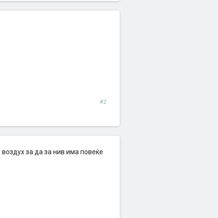
#2
 воздух за да за нив има повеќе