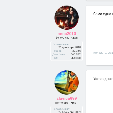
Само едно 
nena2010
Форумски идол
Се зачлени на:
21 декември 2010
Пораки:
22.386
nena2010
,
26 
Допаѓања:
141.972
Пол:
Женски
Уште една г
slavica999
Популарен член
Се зачлени на:
27 декември 2009