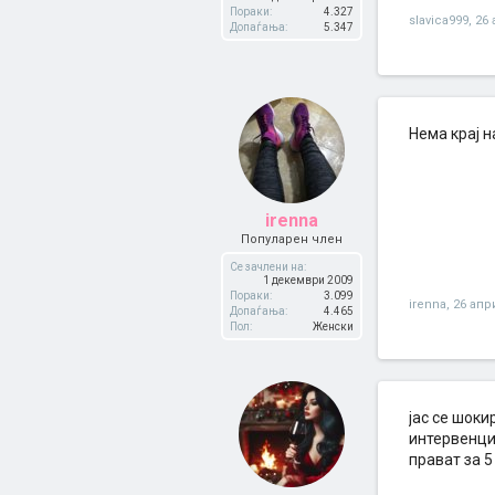
Пораки:
4.327
slavica999
,
26 
Допаѓања:
5.347
Нема крај н
irenna
Популарен член
Се зачлени на:
1 декември 2009
Пораки:
3.099
irenna
,
26 апр
Допаѓања:
4.465
Пол:
Женски
јас се шоки
интервенциј
прават за 