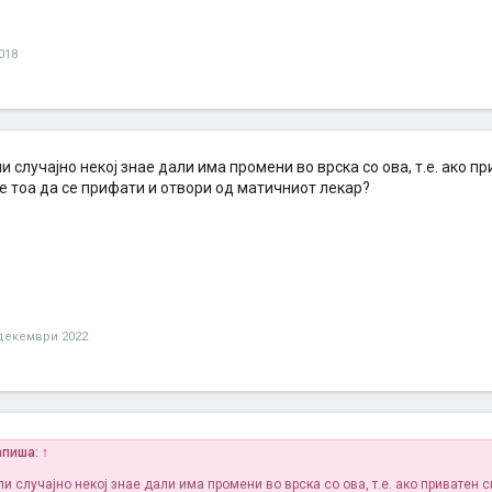
018
и случајно некој знае дали има промени во врска со ова, т.е. ако 
 тоа да се прифати и отвори од матичниот лекар?
декември 2022
апиша:
↑
и случајно некој знае дали има промени во врска со ова, т.е. ако приватен 