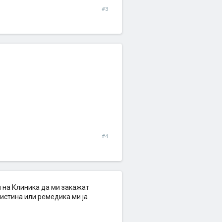
#3
#4
ам на Клиника да ми закажат
Систина или ремедика ми ја