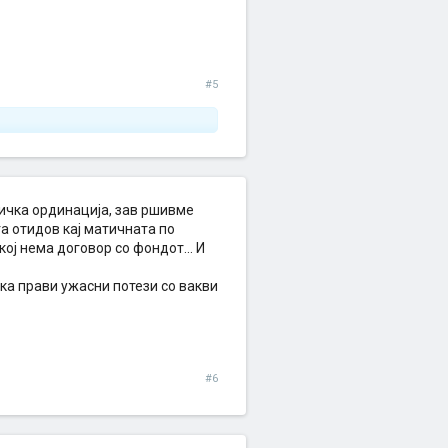
#5
тичка ординација, зав ршивме
га отидов кај матичната по
ој нема договор со фондот... И
ека прави ужасни потези со вакви
#6