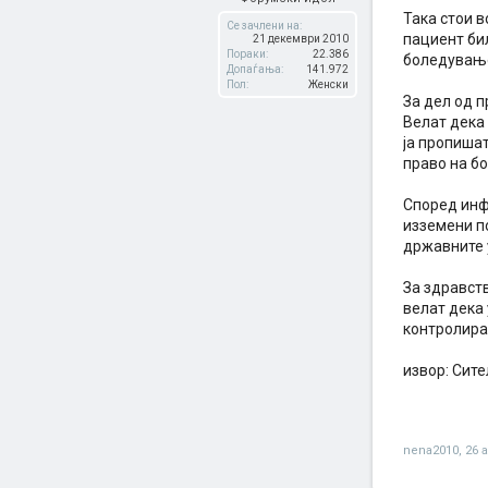
Така стои в
Се зачлени на:
пациент бил
21 декември 2010
Пораки:
22.386
боледување
Допаѓања:
141.972
Пол:
Женски
За дел од 
Велат дека 
ја пропишат
право на бо
Според инф
изземени п
државните 
За здравств
велат дека 
контролира 
извор: Сите
nena2010
,
26 