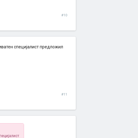
#10
приватен специјалист предложил
#11
специјалист