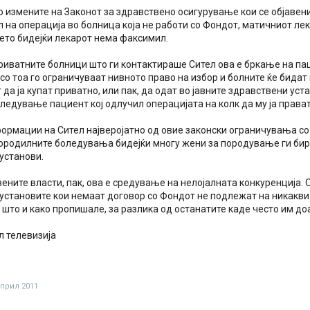
о измените на Законот за здравствено осигурување кои се објавен
 на операција во болница која не работи со Фондот, матичниот ле
то бидејќи лекарот нема факсимил.
приватните болници што ги контактираше Сител ова е бркање на па
со тоа го ограничуваат нивното право на избор и болните ќе бидат
 да ја купат приватно, или пак, да одат во јавните здравствени ус
ледување пациент кој одлучил операцијата на колк да му ја права
ормации на Сител најверојатно од овие законски ограничувања со
ородилните боледувања бидејќи многу жени за породување ги бир
установи.
ените власти, пак, ова е средување на нелојалната конкуренција.
установите кои немаат договор со Фондот не подлежат на никакви 
што и како пропишале, за разлика од останатите каде често им до
л телевизија
април 2011