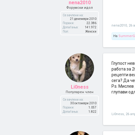
nena2010
Форумски идол
Се зачлени на:
21 декември 2010
Пораки:
22.386
nena2010
,
26 
Допаѓања:
141.972
Пол:
Женски
На
SummerGi
Глупост не
работа за 2
рецепти вел
сега? Да че
P.s. Мислев
Li0ness
глупави одл
Популарен член
Се зачлени на:
30 октомври 2010
Пораки:
1.057
Допаѓања:
1.822
Li0ness
,
26 ап