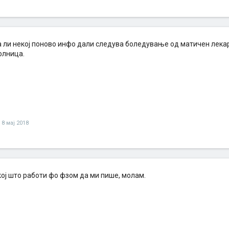
а ли некој поново инфо дали следува боледување од матичен лекар
олница.
8 мај 2018
кој што работи фо фзом да ми пише, молам.