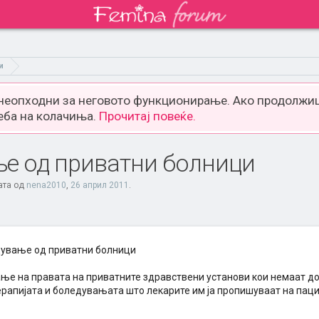
и
 неопходни за неговото функционирање. Ако продолжиш
еба на колачиња.
Прочитај повеќе.
е од приватни болници
ата од
nena2010
,
26 април 2011
.
ување од приватни болници
ње на правата на приватните здравствени установи кои немаат до
ерапијата и боледувањата што лекарите им ја пропишуваат на паци