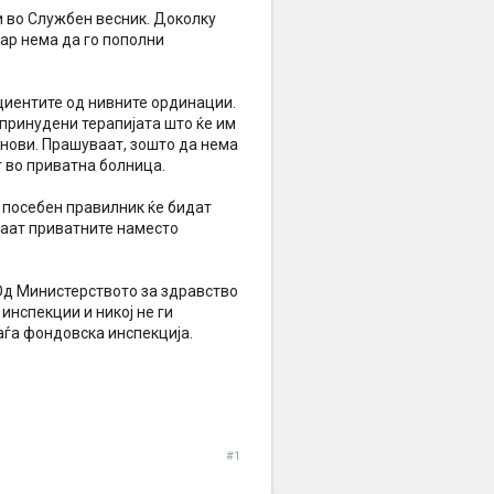
и во Службен весник. Доколку
кар нема да го пополни
циентите од нивните ординации.
 принудени терапијата што ќе им
танови. Прашуваат, зошто да нема
т во приватна болница.
 посебен правилник ќе бидат
аат приватните наместо
 Од Министерството за здравство
инспекции и никој не ги
аѓа фондовска инспекција.
#1