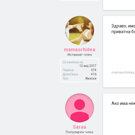
Здраво, им
приватна б
mamaorhidea
Истакнат член
Се зачлени на:
12 мај 2017
Пораки:
374
mamaorhidea
,
Допаѓања:
416
Пол:
Женски
Ако има не
Saraa
Популарен член