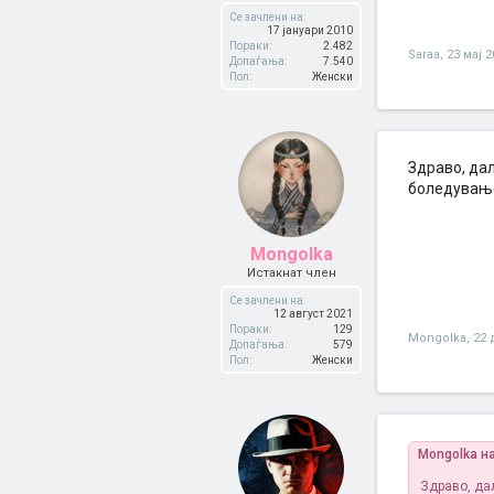
Се зачлени на:
17 јануари 2010
Пораки:
2.482
Saraa
,
23 мај 2
Допаѓања:
7.540
Пол:
Женски
Здраво, дал
боледување
Mongolka
Истакнат член
Се зачлени на:
12 август 2021
Пораки:
129
Mongolka
,
22 
Допаѓања:
579
Пол:
Женски
Mongolka н
Здраво, дал