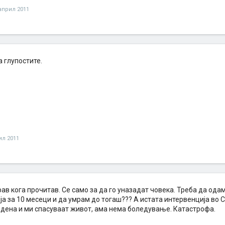
април 2011
а глупостите.
ил 2011
рав кога прочитав. Се само за да го уназадат човека. Треба да од
а за 10 месеци и да умрам до тогаш??? А истата интервенција во 
5 дена и ми спасуваат живот, ама нема боледување. Катастрофа.