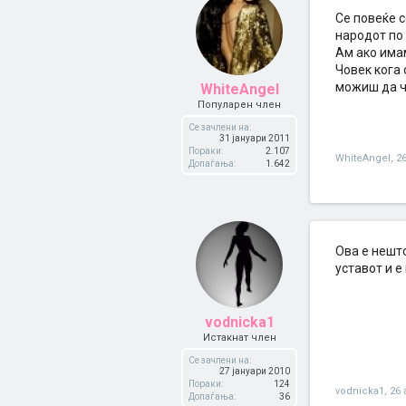
Се повеќе с
народот по
Ам ако имам
Човек кога
можиш да че
WhiteAngel
Популарен член
Се зачлени на:
31 јануари 2011
Пораки:
2.107
WhiteAngel
,
2
Допаѓања:
1.642
Ова е нешто
уставот и е
vodnicka1
Истакнат член
Се зачлени на:
27 јануари 2010
Пораки:
124
vodnicka1
,
26 
Допаѓања:
36