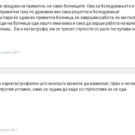
е сведува на приватно, не само болниците. Ова за боледувањето е 
 приватни туку по државни ако сака рецепти и боледувања!
 пари ќе одам во приватна болница, ќе завршам работа, ќе ми пос
 оди на болница оди зашто има мака и сака да зарши работа на вр
каш... Ем е катастрофа, ем се тресат глупости со уште поглупави за
6 април 2011
 најкатастрофално што воопшто можеле да измислат, прво е нечове
 против уставно, само се чудам до каде со глупостиве ке се оди.
април 2011