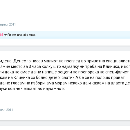
април 2011
rl
му/ѝ се допаѓа ова.
видена! Денес го носев малиот на преглед во приватна специјалис
0 мин место за 3 часа колку што најмалку ни треба на Клиника, и ко
и дека не смее да ни напише рецепи по препорака на специјалист к
кам на Клиника со болно дете 3 саати? А бе се на полошо прават...
 да не гласам на избори, ама морам некако да и кажам на власта д
уки кои не чепкаат во најважното...
рил 2011