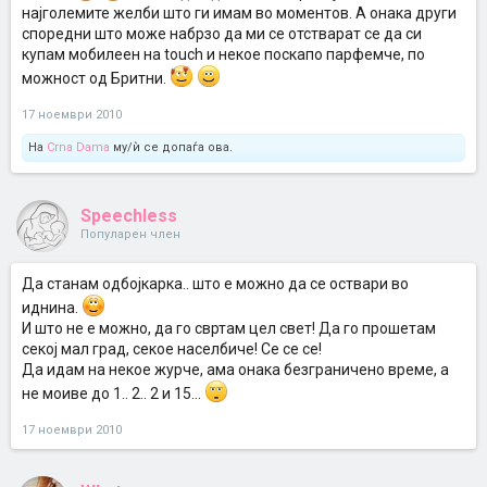
најголемите желби што ги имам во моментов. А онака други
споредни што може набрзо да ми се отстварат се да си
купам мобилеен на touch и некое поскапо парфемче, по
можност од Бритни.
17 ноември 2010
На
Crna Dama
му/ѝ се допаѓа ова.
Speechless
Популарен член
Да станам одбојкарка.. што е можно да се оствари во
иднина.
И што не е можно, да го свртам цел свет! Да го прошетам
секој мал град, секое населбиче! Се се се!
Да идам на некое журче, ама онака безграничено време, а
не моиве до 1.. 2.. 2 и 15...
17 ноември 2010