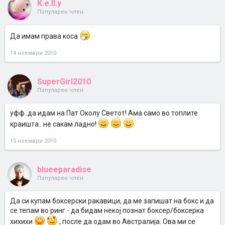
K.e.ll.y
Популарен член
Да имам права коса
14 ноември 2010
SuperGirl2010
Популарен член
уфф..да идам на Пат Околу Светот! Ама само во топлите
краишта.. не сакам ладно!
15 ноември 2010
blueeparadise
Популарен член
Да си купам боксерски ракавици, да ме запишат на бокс и да
се тепам во ринг - да бидам некој познат боксер/боксерка
хихихи
, после да одам во Австралија. Ова ми се