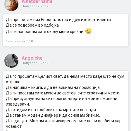
Whatsername
Популарен член
Да прошетам низ Европа, потоа и другите континенти.
Да се подобрам во одбојка.
Да ги направам сите околу мене среќни.
17 ноември 2010
Angelche
Популарен член
Да го прошетам целиот свет, да нема место каде што не сум
отишла.
Да напишам книга, и да ве викнам на промоција.
Да ги посетам сите музеи во светов, сите егзотични места.
Да присуствувам на сите рок концерти на моите омилени
изведувачи.
Да отидам и на гробовите на мртвите легенди.
Да станам моден дизајнер и да основам бизнис.
Да...да...да...Можам да ги искоренам сите лоши особини кај
човекот.