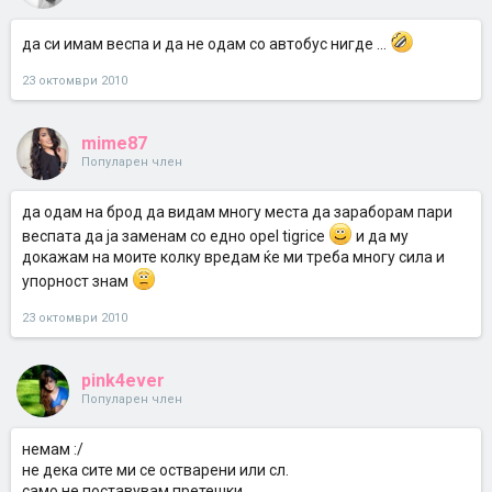
да си имам веспа и да не одам со автобус нигде ...
23 октомври 2010
mime87
Популарен член
да одам на брод да видам многу места да зараборам пари
веспата да ја заменам со едно opel tigrice
и да му
докажам на моите колку вредам ќе ми треба многу сила и
упорност знам
23 октомври 2010
pink4ever
Популарен член
немам :/
не дека сите ми се остварени или сл.
само не поставувам претешки.