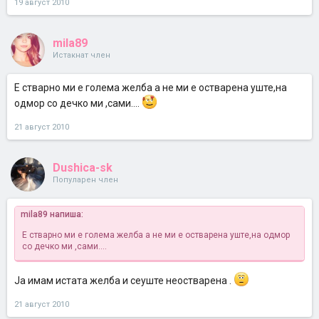
19 август 2010
mila89
Истакнат член
Е стварно ми е голема желба а не ми е остварена уште,на
одмор со дечко ми ,сами....
21 август 2010
Dushica-sk
Популарен член
mila89 напиша:
Е стварно ми е голема желба а не ми е остварена уште,на одмор
со дечко ми ,сами....
Ја имам истата желба и сеуште неостварена .
21 август 2010