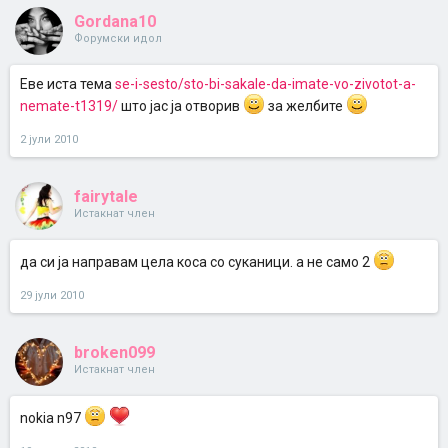
Gordana10
Форумски идол
Еве иста тема
se-i-sesto/sto-bi-sakale-da-imate-vo-zivotot-a-
nemate-t1319/
што јас ја отворив
за желбите
2 јули 2010
fairytale
Истакнат член
да си ја направам цела коса со суканици. а не само 2
29 јули 2010
broken099
Истакнат член
nokia n97