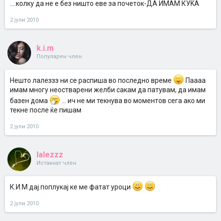
....колку да не е без ништо еве за почеток-ДА ИМАМ КУЌА
2 јули 2010
k.i.m
Популарен член
Нешто лалеззз ни се распиша во последно време
Паааа
имам многу неостварени желби сакам да патувам, да имам
базен дома
... ич не ми текнува во моментов сега ако ми
текне после ќе пишам
2 јули 2010
lalezzz
Истакнат член
К.И.М дај поплукај ке ме фатат уроци
2 јули 2010