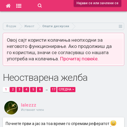
Најави се или зачлени се
Форум
Живот
Општи дискусии
Овој сајт користи колачиња неопходни за
неговото функционирање. Ако продолжиш да
го користиш, значи се согласуваш со нашата
употреба на колачиња.
Прочитај повеќе.
Неостварена желба
1
2
3
4
5
6
→
17
СЛЕДНА >
lalezzz
Истакнат член
Почнете први а јас за тоа време го спремам рефератот