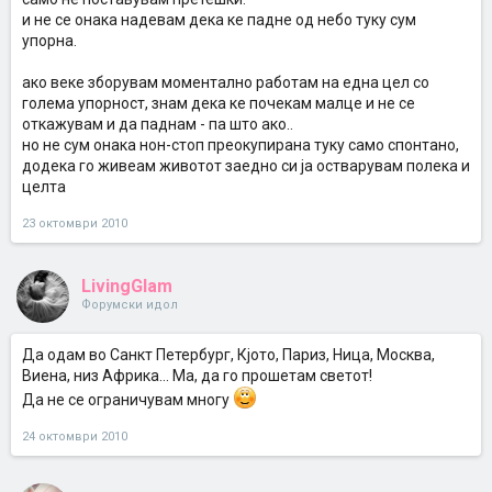
и не се онака надевам дека ке падне од небо туку сум
упорна.
ако веке зборувам моментално работам на една цел со
голема упорност, знам дека ке почекам малце и не се
откажувам и да паднам - па што ако..
но не сум онака нон-стоп преокупирана туку само спонтано,
додека го живеам животот заедно си ја остварувам полека и
целта
23 октомври 2010
LivingGlam
Форумски идол
Да одам во Санкт Петербург, Кјото, Париз, Ница, Москва,
Виена, низ Африка... Ма, да го прошетам светот!
Да не се ограничувам многу
24 октомври 2010