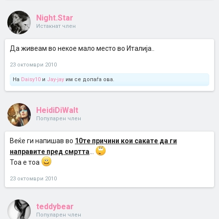
Night.Star
Истакнат член
Да живеам во некое мало место во Италија..
23 октомври 2010
На
Daisy10
и
Jay-jay
им се допаѓа ова.
HeidiDiWalt
Популарен член
Веќе ги напишав во
10те причини кои сакате да ги
направите пред смртта
...
Тоа е тоа
23 октомври 2010
teddybear
Популарен член