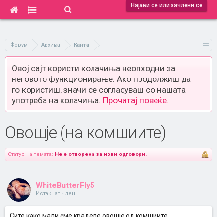
Најави се или зачлени се
Форум
Архива
Канта
Овој сајт користи колачиња неопходни за
неговото функционирање. Ако продолжиш да
го користиш, значи се согласуваш со нашата
употреба на колачиња.
Прочитај повеќе.
Овошје (на комшиите)
Статус на темата:
Не е отворена за нови одговори.
WhiteButterFly5
Истакнат член
Сите како мали сме краделе овошје од комшиите.