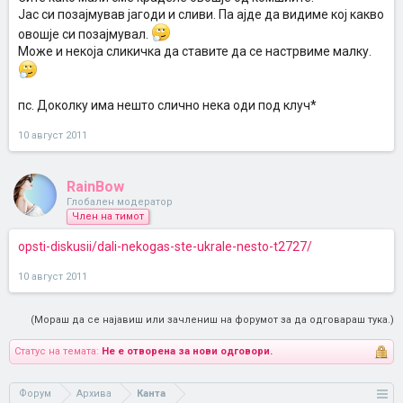
Јас си позајмував јагоди и сливи. Па ајде да видиме кој какво
овошје си позајмувал.
Може и некоја сликичка да ставите да се настрвиме малку.
пс. Доколку има нешто слично нека оди под клуч*
10 август 2011
RainBow
Глобален модератор
Член на тимот
opsti-diskusii/dali-nekogas-ste-ukrale-nesto-t2727/
10 август 2011
(Мораш да се најавиш или зачлениш на форумот за да одговараш тука.)
Статус на темата:
Не е отворена за нови одговори.
Форум
Архива
Канта