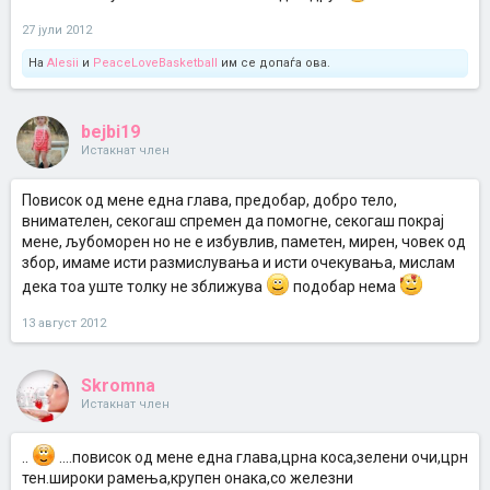
27 јули 2012
На
Alesii
и
PeaceLoveBasketball
им се допаѓа ова.
bejbi19
Истакнат член
Повисок од мене една глава, предобар, добро тело,
внимателен, секогаш спремен да помогне, секогаш покрај
мене, љубоморен но не е избувлив, паметен, мирен, човек од
збор, имаме исти размислувања и исти очекувања, мислам
дека тоа уште толку не зближува
подобар нема
13 август 2012
Skromna
Истакнат член
..
....повисок од мене една глава,црна коса,зелени очи,црн
тен.широки рамења,крупен онака,со железни