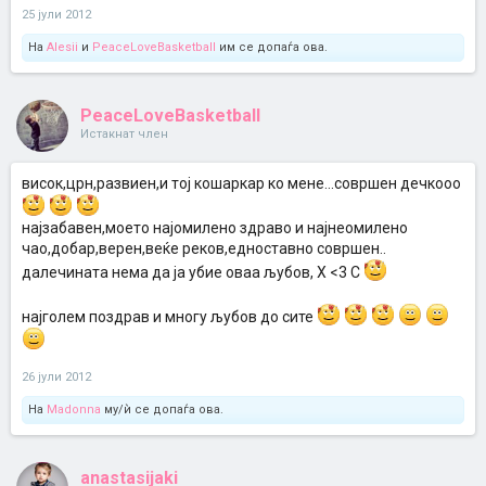
25 јули 2012
На
Alesii
и
PeaceLoveBasketball
им се допаѓа ова.
PeaceLoveBasketball
Истакнат член
висок,црн,развиен,и тој кошаркар ко мене...совршен дечкооо
најзабавен,моето најомилено здраво и најнеомилено
чао,добар,верен,веќе реков,едноставно совршен..
далечината нема да ја убие оваа љубов, X <3 C
најголем поздрав и многу љубов до сите
26 јули 2012
На
Madonna
му/ѝ се допаѓа ова.
anastasijaki