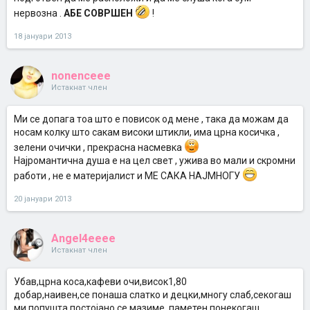
нервозна .
АБЕ СОВРШЕН
!
18 јануари 2013
nonenceee
Истакнат член
Ми се допага тоа што е повисок од мене , така да можам да
носам колку што сакам високи штикли, има црна косичка ,
зелени очички , прекрасна насмевка
Најромантична душа е на цел свет , ужива во мали и скромни
работи , не е материјалист и МЕ САКА НАЈМНОГУ
20 јануари 2013
Angel4eeee
Истакнат член
Убав,црна коса,кафеви очи,висок1,80
добар,наивен,се понаша слатко и децки,многу слаб,секогаш
ми попушта,постојано се мазиме. паметен,понекогаш