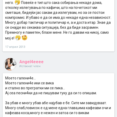
него.
Повеќе е тип што сака собирања некаде дома,
отколку излегувања по кафичи, што на почетокот ми
сметаше, бидејќи јас сакам да излегувам, но за се постои
компромис. И убаво е да се има до некаде една независност.
Многу добар тактичар и политичар е, а и доста итар. Знае да
се снајде во секаква ситуација, без да биде засрамен.
Премногу е паметен, блазе мене. Не го давам на никој, само
мој е!
17 април 2013
Angel4eeee
Истакнат член
Моето галени4е...
Моето галени4е ики се вика
и стално во прегратки ми се пика...
Ај сеа песни4ки да не пишувам туку да си го опишам.
За убав е многу убав абе најубав е бе. Сите ми завидуваат.
Многу слаб,повисок е од мене една глава,има кафеави очи и
кафеава коса,многу е нежен и затоа си го викам