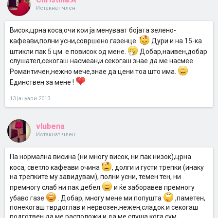
Истакнат член
Висок,црна коса,очи кои ја менуваат бојата зелено-
кафеави,полни усни,совршено газенце.
Дури и на 15-ка
штикли пак 5 цм. е повисок од мене.
Добар,наивен,добар
слушател,секогаш насмеан,и секогаш знае да ме насмее.
Романтичен,нежно мече,знае да цени тоа што има.
Единствен за мене !
13 јануари 2013
vlubena
Истакнат член
Па нормална висина (ни многу висок, ни пак низок),црна
коса, светло кафеави очина
, долги и густи трепки (инаку
на трепките му завидувам), полни усни, темен тен, ни
премногу слаб ни пак дебел
и ќе заборавев премногу
убаво газе
. Добар, многу мене ми попушта
,паметен,
понекогаш тврдоглав и нервозен,нежен,сладок и секогаш
подготвен да ме расположи и да ме слуша кога сум