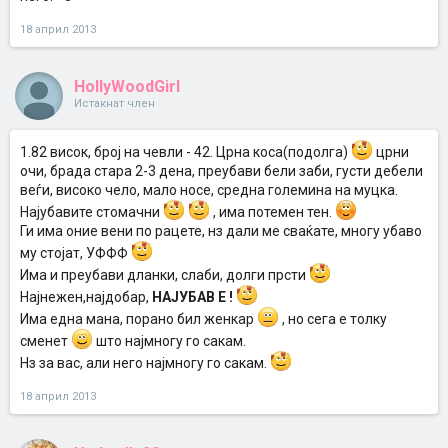
18 април 2013
HollyWoodGirl
Истакнат член
1.82 висок, број на чевли - 42. Црна коса(подолга)
црни
очи, брада стара 2-3 дена, преубави бели заби, густи дебели
веѓи, високо чело, мало носе, средна големина на муцка.
Најубавите стомачни
, има потемен тен.
Ги има оние вени по рацете, нз дали ме сваќате, многу убаво
му стојат, УФФФ
Има и преубави дланки, слаби, долги прсти
Најнежен,најдобар,
НАЈУБАВ Е !
Има една мана, порано бил женкар
, но сега е толку
сменет
што најмногу го сакам.
Нз за вас, али него најмногу го сакам.
18 април 2013