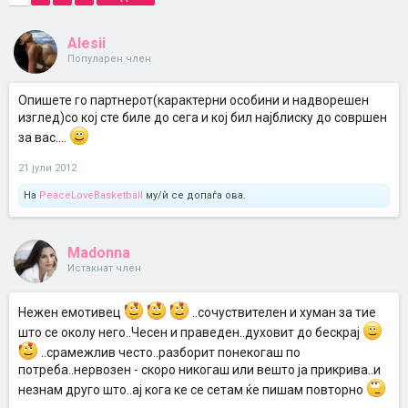
Alesii
Популарен член
Опишете го партнерот(карактерни особини и надворешен
изглед)со кој сте биле до сега и кој бил најблиску до совршен
за вас....
21 јули 2012
На
PeaceLoveBasketball
му/ѝ се допаѓа ова.
Madonna
Истакнат член
Нежен емотивец
..сочуствителен и хуман за тие
што се околу него..Чесен и праведен..духовит до бескрај
..срамежлив често..разборит понекогаш по
потреба..нервозен - скоро никогаш или вешто ја прикрива..и
незнам друго што..ај кога ке се сетам ќе пишам повторно