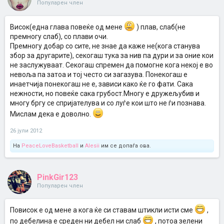
Популарен член
Висок(една глава повеќе од мене
) плав, слаб(не
премногу слаб), со плави очи.
Премногу добар со сите, не знае да каже не(кога станува
збор за другарите), секогаш тука за нив па дури и за оние кои
не заслужуваат. Секогаш спремен да помогне кога некој е во
невоља па затоа и тој често си загазува. Понекогаш е
инаетчија понекогаш не е, зависи како ќе го фати. Сака
нежности, но повеќе сака грубост.Многу е дружељубив и
многу бргу се спријателува и со луѓе кои што не ѓи познава.
Мислам дека е доволно.
26 јули 2012
На
PeaceLoveBasketball
и
Alesii
им се допаѓа ова.
PinkGir123
Популарен член
Повисок е од мене а кога ќе си ставам штикли исти сме
,
по дебелина е среден ни дебел ни слаб
, потоа зелени