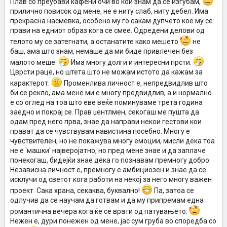
Плав со преубави кафени очи во кои знам да се изгубам,
прилично повисок од мене, не е ниту слаб, ниту дебел. Има
прекрасна насмевка, особено му го сакам дупчето кое му се
прави на едниот образ кога се смее. Одредени делови од
телото му се затегнати, а останатите како мешето
не
баш, ама што знам, немаше да ми биде привлечен без
малото меше.
Има многу долги и интересни прсти.
Цврсти раце, но штета што не можам истото да кажам за
карактерот.
Променлива личност е, непредвидлив што
би се рекло, ама мене ми е многу предвидлив, а и нормално
е со оглед на тоа што еве веќе поминуваме трета година
заедно и покрај се. Прав џентлмен, секогаш ме пушта да
одам пред него прва, знае да направи некои гестови кои
прават да се чувствувам навистина посебно. Многу е
чувствителен, но не покажува многу емоции, мисли дека тоа
не е 'машки' најверојатно, но пред мене знае и да заплаче
понекогаш, бидејќи знае дека го познавам премногу добро.
Независна личност е, премногу е амбициозен и знае да се
исклучи од светот кога работи на некој за него многу важен
проект. Сака храна, секаква, буквално!
Па, затоа се
одлучив да се научам да готвам и да му припремам една
романтична вечера кога ќе се врати од патувањето.
Нежен е, дури понежен од мене, јас сум груба во споредба со