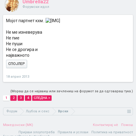
Umbrella22
Форумски идол
Мојот партнет кхм..
Не ме изневерува
Не пие
Не пуши
Не се дрогира и
најважното
СПОЈЛЕР
18 април 2013
(Мораш да се најавиш или зачлениш на форумот за да одговараш тука.)
1
2
3
4
СЛЕДНА >
Форум
Љубов и секс
Врски
Македонски (MK)
Контактирај нè
Помош
Пријави злоупотреба
Правила и услови
Политика на приватност