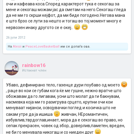
очи и кафеава коса.Според карактерот тука е секогаш за
мене и секогаш можам јас да сметам на него.Секогаш гледа
да не ми го скрши кејфот, да ми биде погодено.Негова мана
е што брзо се лути за нешто и тогаш во тој момент многу е
нервозен инаку другото се е океј..
26 јули 2012
На
Alesii
и
PeaceLoveBasketball
им се допаѓа ова.
rainbow16
Истакнат член
Убаво, дефинирано тело, газенце дури поубаво од моето
, раце во кои се губам кога ќе ме гушне, нежно вратче што
обожавам да го лигавам, усни што молат да ги бакнувам,
насмевка која ми го разигрува срцето, крупни очи кои
менуваат нијанси, освојувачки поглед и косичка што не
сакам утре да ја ишиша
живчан, НЕромантичен,
избувлив,тврдоглав,инает, мора да е секогаш во право, но
сепак прекрасен, човек од збор, доверлив,паметен, вреден,
не би го менувала никогаш и со ниеден друг