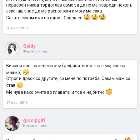
нервозен никад тврдоглав само за да не ме повреди,нежен,
секогаш знае да ме расположи и могу ме сака.
Се што сакам има во едно - Совршен
26 март 2013
Spidy
Форумски идол
Висок и црн, со зелени очи (дефинитивно тоа е мој тип на
машко)
Строг и дрзок со другите, со мене по потреба. Сакам маж со
став
Ме чува како очите во главата, и тоа е најбитно
27 март 2013
glosipgirl
Истакнат член