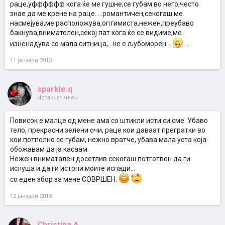
раце,уфффффф кога ќе ме гушне,се губам во него,често
знае да ме крене на раце.....романтичен,секогаш ме
насмејува,ме расположува,оптимиста,нежен,преубаво
бакнува,внимателен,секој пат кога ќе се видиме,ме
изненадува со мала ситница,...не е љубоморен...
.....
11 јануари 2013
sparkle.q
Истакнат член
Повисок е малце од мене ама со штикли исти си сме. Убаво
тело, прекрасни зелени очи, раце кои даваат прегратки во
кои потполно се губам, нежно вратче, убава мала уста која
обожавам да ја касаам.
Нежен вниматален досетлив секогаш потготвен да ги
ислуша и да ги истрпи моите испади...
со еден збор за мене СОВРШЕН.
12 јануари 2013
Christina.A