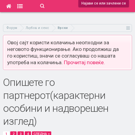
Најави се или зачлени се
Форум
Љубов и секс
Врски
Овој сајт користи колачиња неопходни за
неговото функционирање. Ако продолжиш да
го користиш, значи се согласуваш со нашата
употреба на колачиња.
Прочитај повеќе.
Опишете го
партнерот(карактерни
особини и надворешен
изглед)
1
2
3
4
СЛЕДНА >