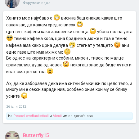
Форумски идол
Ханито мое најубаво е
висина баш онаква каква што
сакам јас, да кажам средно висок
црн тен , кафени како закосенки оченца
убава полна уста
темно кафена коса, црна брадичка ,може и таа е темно
кафена ама како црна делува
стегнат у телцето
аии
едно газе што има мх мх мх
Во однос на карактерни особини, мирен , тивок, по малце
срамежлив, душа од човек
некогаш знае да биде лутко и
инат ама ретко тоа
Ах, да ќе заборавев дека има ситни бемкички по цело тело, и
многу ми е секси заради нив, особено оние кои му се близу
усните
26 јули 2012
На
PeaceLoveBasketball
и
Alesii
им се допаѓа ова.
Butterfly15