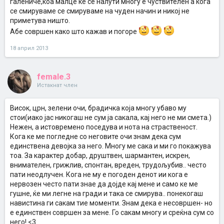
галениче,коа малце ке се налути многу е чуствителен а кога
се смируваме се смируваме на чуден начин и никој не
приметува ништо.
Абе совршен како што кажав и погоре
18 април 2013
female.3
Истакнат член
Висок, црн, зелени очи, брадичка која многу убаво му
стои(иако јас никогаш не сум ја сакала, кај него не ми смета.)
Нежен, а истовремено поседува и нота на страственост.
Кога ке ме погледне со неговите очи знам дека сум
единствена девојка за него. Многу ме сака и ми го покажува
тоа. За карактер добар, друштвен, шармантен, искрен,
внимателен, грижлив, спонтан, вреден, трудољубив.. често
пати неодлучен. Кога не му е погоден денот ии кога е
нервозен често пати знае да дојде кај мене и само ке ме
гушне, ќе ми легне на гради и така се смирува.. понекогаш
навистина ги сакам тие моменти. Знам дека е несовршен- но
е единствен совршен за мене. Го сакам многу и среќна сум со
него! <3