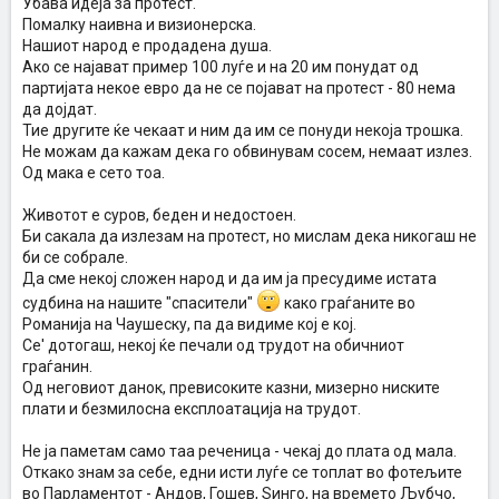
Убава идеја за протест.
Помалку наивна и визионерска.
Нашиот народ е продадена душа.
Ако се најават пример 100 луѓе и на 20 им понудат од
партијата некое евро да не се појават на протест - 80 нема
да дојдат.
Тие другите ќе чекаат и ним да им се понуди некоја трошка.
Не можам да кажам дека го обвинувам сосем, немаат излез.
Од мака е сето тоа.
Животот е суров, беден и недостоен.
Би сакала да излезам на протест, но мислам дека никогаш не
би се собрале.
Да сме некој сложен народ и да им ја пресудиме истата
судбина на нашите "спасители"
како граѓаните во
Романија на Чаушеску, па да видиме кој е кој.
Се' дотогаш, некој ќе печали од трудот на обичниот
граѓанин.
Од неговиот данок, превисоките казни, мизерно ниските
плати и безмилосна експлоатација на трудот.
Не ја паметам само таа реченица - чекај до плата од мала.
Откако знам за себе, едни исти луѓе се топлат во фотељите
во Парламентот - Андов, Гошев, Ѕинго, на времето Љубчо,