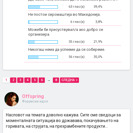
63 глас(а)
39,4%
Не постои сиромаштија во Македонија.
6 глас(а)
3,8%
Можеби би присуствувал/а ако добро се
организира.
35 глас(а)
21,9%
Никогаш нема да успееме да се собереме.
56 глас(а)
35,0%
1
2
3
4
5
6
→
8
СЛЕДНА >
Offspring
Форумски идол
Насловот на темата доволно кажува. Сите сме сведоци за
моменталната ситуација во државава, покачувањето на
горивата, на струјата, на прехрамбените продукти...