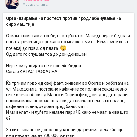
Форумски идол
Организирање на протест против продлабочување на
сиромаштија
Откако паметам за себе, состојбата во Македонија е бедна и
првата реченица врежана во мозокот ми е - Нема сине сега,
почекај до први, од плата.
Од дете го слушам тоа до ден-денешен.
Нејсе, ситуацијата не е повеќе бедна.
Сега е КАТАСТРОФАЛНА.
Ќе тргнам прво од овој факт, живеам во Скопје и работам на
ул. Македонија, постојано кафичите се полни и секојдневно
сите влечат ќеси од Манго и Спрингфилд, сеедно; дотерани,
нашминкани, не можеш такси да начекаш некогаш празно,
кафеани полни, редови пред банкомат...
И ми велат - и луѓето немале пари? Е како немаат, а ова што
е?
За сите кои не се доволно упатени, да речеме дека Скопје
има некаде околу 700 000 жители.