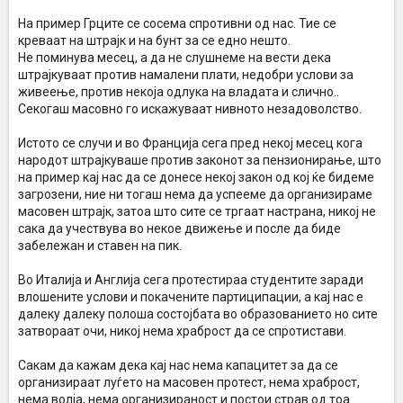
На пример Грците се сосема спротивни од нас. Тие се
креваат на штрајк и на бунт за се едно нешто.
Не поминува месец, а да не слушнеме на вести дека
штрајкуваат против намалени плати, недобри услови за
живеење, против некоја одлука на владата и слично..
Секогаш масовно го искажуваат нивното незадоволство.
Истото се случи и во Франција сега пред некој месец кога
народот штрајкуваше против законот за пензионирање, што
на пример кај нас да се донесе некој закон од кој ќе бидеме
загрозени, ние ни тогаш нема да успееме да организираме
масовен штрајк, затоа што сите се тргаат настрана, никој не
сака да учествува во некое движење и после да биде
забележан и ставен на пик.
Во Италија и Англија сега протестираа студентите заради
влошените услови и покачените партиципации, а кај нас е
далеку далеку полоша состојбата во образованието но сите
затвораат очи, никој нема храброст да се спротистави.
Сакам да кажам дека кај нас нема капацитет за да се
организираат луѓето на масовен протест, нема храброст,
нема волја, нема организираност и постои страв од тоа