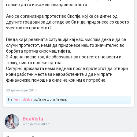
гласно да го искажеш незадоволството.
Ако се организира протест во Скопје, кој ќе се дигне од
другите градови за да отиде во Ск и да придонесе со своето
учество во протестот?
Гледајќи ја реалната ситуација кај нас, мислам дека и да се
случи протестот, нема да придонесе нешто значително во
борбата против сиромаштијата.
3-4 дена после тоа, ќе зборуваат за протестот на вести и
толку, ништо повеќе од тоа.
Сигурно државата нема веднаш после протестот да отвори
нови работни места за невработените и да им прати
финансиска помош на оние на кои им е потребна.
23 декември 2010
На
TennisBabe
му/ѝ се допаѓа ова.
BoaVista
Форумски идол