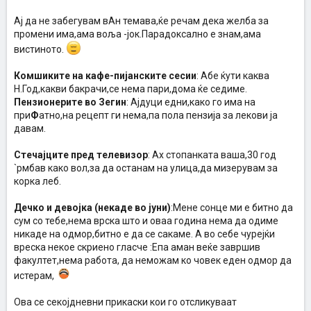
Ај да не забегувам вАн темава,ќе речам дека желба за
промени има,ама воља -јок.Парадоксално е знам,ама
вистиното.
Комшиките на кафе-пијанските сесии
: Абе ќути каква
Н.Год,какви бакрачи,се нема пари,дома ќе седиме.
Пензионерите во Зегин
: Ајдуци едни,како го има на
при
Ф
атно,на рецепт ги нема,па пола пензија за лекови ја
давам.
Стечајците пред телевизор
: Ах стопанката ваша,30 год
`рмбав како вол,за да останам на улица,да мизерувам за
корка леб.
Дечко и девојка (некаде во јуни)
:Мене сонце ми е битно да
сум со тебе,нема врска што и оваа година нема да одиме
никаде на одмор,битно е да се сакаме. А во себе чурејќи
вреска некое скриено гласче :Епа аман веќе завршив
факултет,нема работа, да неможам ко човек еден одмор да
истерам,
Ова се секојдневни прикаски кои го отсликуваат