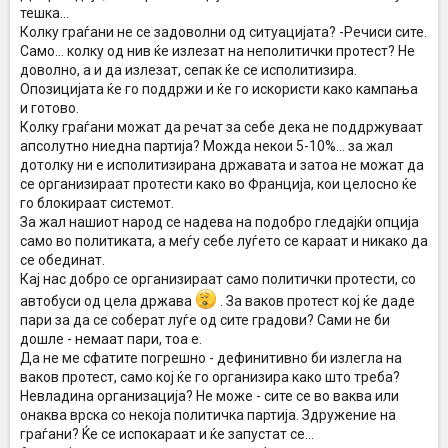
тешка...
Колку граѓани не се задоволни од ситуацијата? -Речиси сите.
Само... колку од нив ќе излезат на неполитички протест? Не
доволно, а и да излезат, сепак ќе се исполитизира.
Опозицијата ќе го поддржи и ќе го искористи како кампања
и готово.
Колку граѓани можат да речат за себе дека не поддржуваат
апсолутно ниедна партија? Можда некои 5-10%... за жал
дотолку ни е исполитизирана државата и затоа не можат да
се организираат протести како во Франција, кои целосно ќе
го блокираат системот.
За жал нашиот народ се надева на подобро гледајќи опција
само во политиката, а меѓу себе луѓето се караат и никако да
се обединат.
Кај нас добро се организираат само политички протести, со
автобуси од цела држава
. За ваков протест кој ќе даде
пари за да се соберат луѓе од сите градови? Сами не би
дошле - немаат пари, тоа е.
Да не ме сфатите погрешно - дефинитивно би излегла на
ваков протест, само кој ќе го организира како што треба?
Невладина организација? Не може - сите се во ваква или
онаква врска со некоја политичка партија. Здружение на
граѓани? Ќе се испокараат и ќе запустат се...