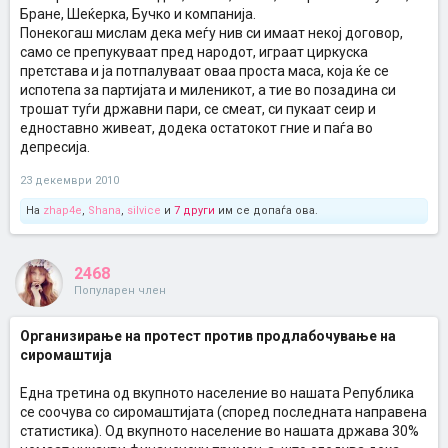
Бране, Шеќерка, Бучко и компанија.
Понекогаш мислам дека меѓу нив си имаат некој договор,
само се препукуваат пред народот, играат циркуска
претстава и ја потпалуваат оваа проста маса, која ќе се
испотепа за партијата и миленикот, а тие во позадина си
трошат туѓи државни пари, се смеат, си пукаат сеир и
едноставно живеат, додека остатокот гние и паѓа во
депресија.
23 декември 2010
На
zhap4e
,
Shana
,
silvice
и
7 други
им се допаѓа ова.
2468
Популарен член
Организирање на протест против продлабочување на
сиромаштија
Една третина од вкупното население во нашата Република
се соочува со сиромаштијата (според последната направена
статистика). Од вкупното население во нашата држава 30%