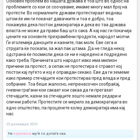
Основен проблем во нашата држава е тоа што во однос на
проблемите со кои се соочуваме, имаме многу мал број на
протести. Во нормалните држави протестираат веднаш
штом ќе им ги покачат давачките и тоа е добро, тоа
покажува дека постои демократија и дека во таа држава
власта не може да прави баш што сака. А кај нас ги покачија
цените на основнте прехрамбени продукти, народот молчи.
Ги зголемија даноците и казните, пак молк. Еве сега и
струјата ќе поскапи, за жал пак штама. Да не гледа некој
одстрана ќе посмисли дека се ни е наредено и подредено
како треба. Причината што народот иако има милион
причини за протест, а сепак не протестира е стравот кој
постои кај луѓето и кој е оправдан секако. Еве да ги земеме
како пример стечајците кои протестираа пред влада и пред
собрание. Тоа беше жалосно, непренасочен сообраќај,
гневни граѓани кои сакаат кои сакаа да ги прегазат
стечајците, казни за стечајците зошто немале редари и
слични работи. Протестите се мерило за демократијата во
едно општество, па проценете колку демократија има кај
нас.
23 декември 2010
На
esperanca
му/ѝ се допаѓа ова.