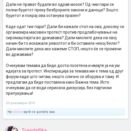
Дали не прават будали во здрав мозок? Од чии пари се
полни буџетот преку безбројните закони и даноци? Зошто
буџетот и покрај ова останува празен?
Каде одат тие пари? Дали би кажале стоп на ова, доколку се
организира масовен протест против продлабочување на
сиромаштијата во државава? Дали мислите дека на овој
начин би го искажале револтот и би оставиле некој белег?
Дали мислите дека ако кажеме СТОП, нешто ќе се промени
во државава?
Очекувам темава да биде доста посетена и имајте ја на ум
идејата за протест. Инспирација за темава ми е тема од друг
форум каде што читам, нешто слично се зборува и таму. И
предлагам да биде поставена како Важна тема. Исто
очекувам да се води сериозна дискусија, без партиски
препукувања!
23 декември 2010
На
silvice
му/ѝ се допаѓа ова.
Trendafilka