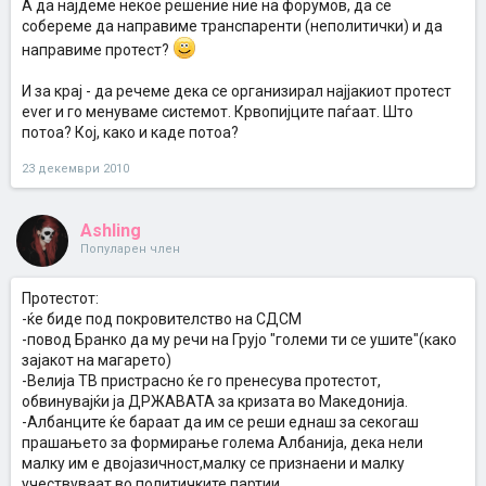
А да најдеме некое решение ние на форумов, да се
собереме да направиме транспаренти (неполитички) и да
направиме протест?
И за крај - да речеме дека се организирал најјакиот протест
ever и го менуваме системот. Крвопијците паѓаат. Што
потоа? Кој, како и каде потоа?
23 декември 2010
Ashling
Популарен член
Протестот:
-ќе биде под покровителство на СДСМ
-повод Бранко да му речи на Грујо "големи ти се ушите"(како
зајакот на магарето)
-Велија ТВ пристрасно ќе го пренесува протестот,
обвинувајќи ја ДРЖАВАТА за кризата во Македонија.
-Албанците ќе бараат да им се реши еднаш за секогаш
прашањето за формирање голема Албанија, дека нели
малку им е двојазичност,малку се признаени и малку
учествуваат во политичките партии.