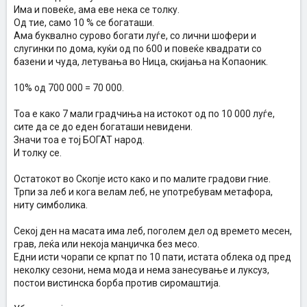
Има и повеќе, ама еве нека се толку.
Од тие, само 10 % се богаташи.
Ама буквално сурово богати луѓе, со лични шофери и
слугинки по дома, куќи од по 600 и повеќе квадрати со
базени и чуда, летувања во Ница, скијања на Копаоник.
10% од 700 000 = 70 000.
Тоа е како 7 мали градчиња на истокот од по 10 000 луѓе,
сите да се до еден богаташи невидени.
Значи тоа е тој БОГАТ народ.
И толку се.
Остатокот во Скопје исто како и по малите градови гние.
Трпи за леб и кога велам леб, не употребувам метафора,
ниту симболика.
Секој ден на масата има леб, поголем дел од времето месен,
грав, леќа или некоја манџичка без месо.
Едни исти чорапи се крпат по 10 пати, истата облека од пред
неколку сезони, нема мода и нема занесување и луксуз,
постои вистинска борба против сиромаштија.