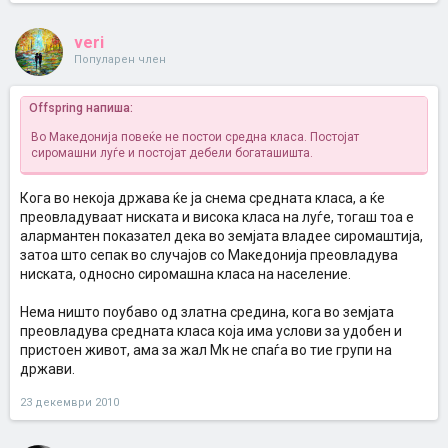
veri
Популарен член
Offspring напиша:
Во Македонија повеќе не постои средна класа. Постојат
сиромашни луѓе и постојат дебели богаташишта.
Кога во некоја држава ќе ја снема средната класа, а ќе
преовладуваат ниската и висока класа на луѓе, тогаш тоа е
алармантен показател дека во земјата владее сиромаштија,
затоа што сепак во случајов со Македонија преовладува
ниската, односно сиромашна класа на население.
Нема ништо поубаво од златна средина, кога во земјата
преовладува средната класа која има услови за удобен и
пристоен живот, ама за жал Мк не спаѓа во тие групи на
држави.
23 декември 2010