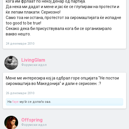
кога им фрлаат по некој денар од партија.
Да нека ми дадат и мене и јас ќе се глупирам на протести и
ќе лепам плакати. Сериозно!
Само тоа ни остана, протестот за сиромаштијата ќе испадне
too good to be true!
Секако дека би присуствувала кога би се организирало
вакво нешто.
24 декември 2010
LivingGlam
Форумски идол
Мене ме интересира кој ја одбрал горе опцијата "Не постои
сиромаштија во Македонија" и дали е сериозен. :?
26 декември 2010
На
faye
му/ѝ се допаѓа ова.
Offspring
Форумски идол