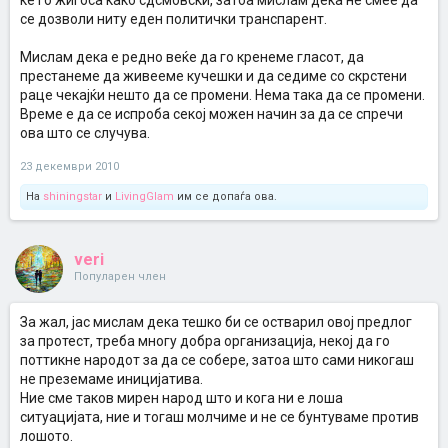
ќе го жигоса како сдсмовски, затоа мислам дека не смее да
се дозволи ниту еден политички транспарент.
Мислам дека е редно веќе да го кренеме гласот, да
престанеме да живееме кучешки и да седиме со скрстени
раце чекајќи нешто да се промени. Нема така да се промени.
Време е да се испроба секој можен начин за да се спречи
ова што се случува.
23 декември 2010
На
shiningstar
и
LivingGlam
им се допаѓа ова.
veri
Популарен член
За жал, јас мислам дека тешко би се остварил овој предлог
за протест, треба многу добра организација, некој да го
поттикне народот за да се собере, затоа што сами никогаш
не преземаме иницијатива.
Ние сме таков мирен народ што и кога ни е лоша
ситуацијата, ние и тогаш молчиме и не се бунтуваме против
лошото.