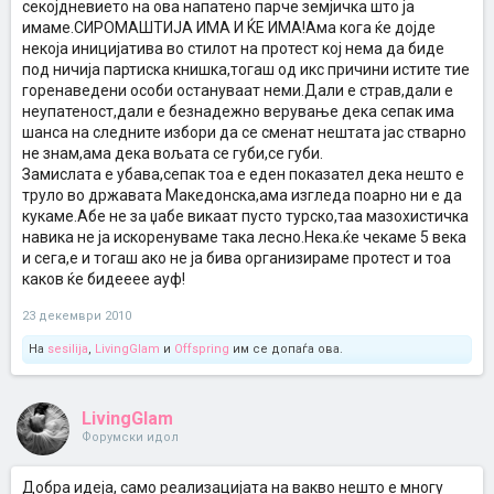
секојдневието на ова напатено парче земјичка што ја
имаме.СИРОМАШТИЈА ИМА И ЌЕ ИМА!Ама кога ќе дојде
некоја иницијатива во стилот на протест кој нема да биде
под ничија партиска книшка,тогаш од икс причини истите тие
горенаведени особи остануваат неми.Дали е страв,дали е
неупатеност,дали е безнадежно верување дека сепак има
шанса на следните избори да се сменат нештата јас стварно
не знам,ама дека вољата се губи,се губи.
Замислата е убава,сепак тоа е еден показател дека нешто е
труло во државата Македонска,ама изгледа поарно ни е да
кукаме.Абе не за џабе викаат пусто турско,таа мазохистичка
навика не ја искоренуваме така лесно.Нека.ќе чекаме 5 века
и сега,е и тогаш ако не ја бива организираме протест и тоа
каков ќе бидееее ауф!
23 декември 2010
На
sesilija
,
LivingGlam
и
Offspring
им се допаѓа ова.
LivingGlam
Форумски идол
Добра идеја, само реализацијата на вакво нешто е многу