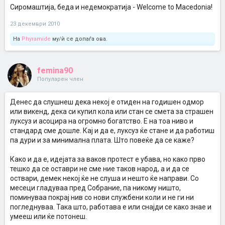
Сиромаштија, беда и недемократија - Welcome to Macedonia!
23 декември 2010
На
Phyramide
му/ѝ се допаѓа ова.
femina90
Популарен член
Денес да слушнеш дека некој е отиден на годишен одмор
или викенд, дека си купил кола или стан се смета за страшен
луксуз и асоцира на огромно богатство. Е на тоа ниво и
стандард сме дошле. Кај и да е, луксуз ќе стане и да работиш
па дури и за минимална плата. Што повеќе да се каже?
Како и да е, идејата за ваков протест е убава, но како прво
тешко да се оставри не сме ние таков народ, а и да се
оствари, демек некој ќе не слуша и нешто ќе направи. Со
месеци гладуваа пред Собрание, па никому ништо,
поминуваа покрај нив со нови службени коли и не ги ни
погледнуваа. Така што, работава е или снајди се како знае и
умееш или ќе потонеш.