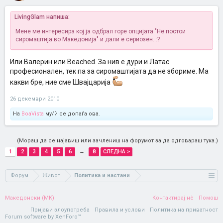
LivingGlam напиша:
Мене ме интересира кој ја одбрал горе опцијата "Не постои
сиромаштија во Македонија" и дали е сериозен. :?
Или Валерин или Beached. За нив е дури и Латас
професионален, тек па за сиромаштијата да не збориме. Ма
какви бре, ние сме Швајцарија
26 декември 2010
На
BoaVista
му/ѝ се допаѓа ова.
(Мораш да се најавиш или зачлениш на форумот за да одговараш тука.)
1
2
3
4
5
6
→
8
СЛЕДНА >
Форум
Живот
Политика и настани
Македонски (MK)
Контактирај нè
Помош
Пријави злоупотреба
Правила и услови
Политика на приватност
Forum software by XenForo™