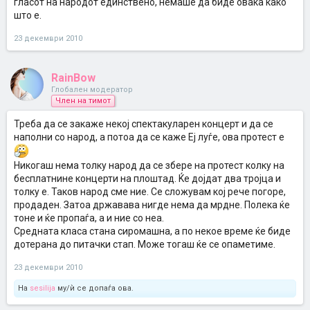
гласот на народот единствено, немаше да биде овака како
што е.
23 декември 2010
RainBow
Глобален модератор
Член на тимот
Треба да се закаже некој спектакуларен концерт и да се
наполни со народ, а потоа да се каже Еј луѓе, ова протест е
Никогаш нема толку народ да се збере на протест колку на
бесплатнине концерти на плоштад. Ќе дојдат два тројца и
толку е. Таков народ сме ние. Се сложувам кој рече погоре,
продаден. Затоа државава нигде нема да мрдне. Полека ќе
тоне и ќе пропаѓа, а и ние со неа.
Средната класа стана сиромашна, а по некое време ќе биде
дотерана до питачки стап. Може тогаш ќе се опаметиме.
23 декември 2010
На
sesilija
му/ѝ се допаѓа ова.