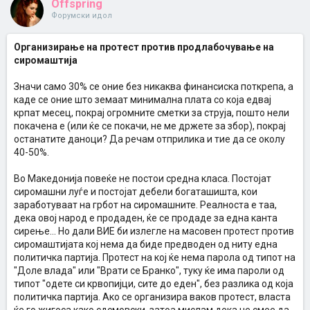
Offspring
Форумски идол
Организирање на протест против продлабочување на
сиромаштија
Значи само 30% се оние без никаква финансиска поткрепа, а
каде се оние што земаат минимална плата со која едвај
крпат месец, покрај огромните сметки за струја, пошто нели
покачена е (или ќе се покачи, не ме држете за збор), покрај
останатите даноци? Да речам отприлика и тие да се околу
40-50%.
Во Македонија повеќе не постои средна класа. Постојат
сиромашни луѓе и постојат дебели богаташишта, кои
заработуваат на грбот на сиромашните. Реалноста е таа,
дека овој народ е продаден, ќе се продаде за една канта
сирење... Но дали ВИЕ би излегле на масовен протест против
сиромаштијата кој нема да биде предводен од ниту една
политичка партија. Протест на кој ќе нема парола од типот на
"Доле влада" или "Врати се Бранко", туку ќе има пароли од
типот "одете си крвопијци, сите до еден", без разлика од која
политичка партија. Ако се организира ваков протест, власта