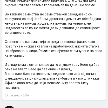
немаат никакви финансиски примања, што следува дека
сиромаштијата завзема голем замав во денешно време.
Во таквите семејства, во семејства кои секојдневно се
соочуваат со овој проблем, државата демек им обезбедува
некој вид на помош ,,социјална помош,, од минимален
надоместок со кој не можат да си дозволат да егзистираат
во опшетството.
Степенот на сиромаштија се води од повеќе факти, како
прво тука е ниската стапка на вработеност, ниската стапка
на образовани лица, Ромите се најчесто спомнувани во оваа
категорија....
И стварно ми е ептен клише да го слушам тоа ,, Ееее да беа
овие на власт. Ееее да беа оние на власт,,.
Значи сите биле на власт, сме виделе како и на кој начин
функционираат, и мисламд ека најубаво е и како што кажа
Офи во оваа тема да не ја мешаме ниту власта, ниту
партиите.
23 декември 2010