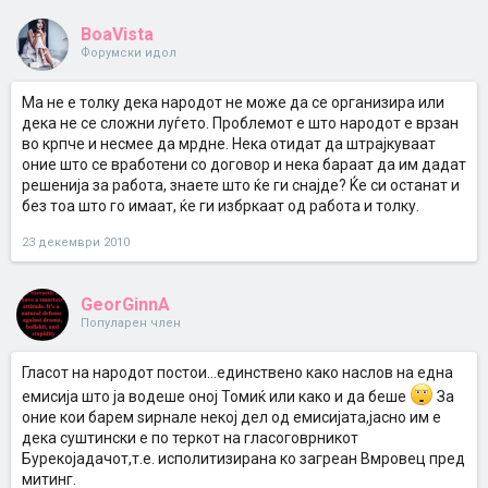
BoaVista
Форумски идол
Ма не е толку дека народот не може да се организира или
дека не се сложни луѓето. Проблемот е што народот е врзан
во крпче и несмее да мрдне. Нека отидат да штрајкуваат
оние што се вработени со договор и нека бараат да им дадат
решенија за работа, знаете што ќе ги снајде? Ќе си останат и
без тоа што го имаат, ќе ги избркаат од работа и толку.
23 декември 2010
GeorGinnA
Популарен член
Гласот на народот постои...единствено како наслов на една
емисија што ја водеше оној Томиќ или како и да беше
За
оние кои барем ѕирнале некој дел од емисијата,јасно им е
дека суштински е по теркот на гласоговрникот
Бурекојадачот,т.е. исполитизирана ко загреан Вмровец пред
митинг.