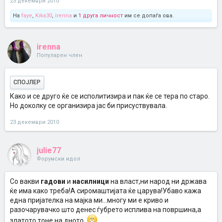
23 декември 2010
На
faye
,
Kika30
,
irenna
и
1 друга личност
им се допаѓа ова.
irenna
Популарен член
СПОЈЛЕР
Како и се друго ќе се исполитизира и пак ќе се тера по старо.
Но доколку се организира јас би присуствувала.
23 декември 2010
julie77
Форумски идол
Со вакви
гадови
и
насилници
на власт,ни народ ни држава
ќе има како треба!А сиромаштијата ќе царува!Убаво кажа
една пријателка на мајка ми...многу ми е криво и
разочарувачко што денес ѓубрето исплива на површина,а
златото тоне на дното.