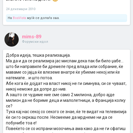
24 декември 2010
На
BoaVista
му/ѝ се допаѓа ова.
mims-89
Форумски идол
Добра идеја, тешка реализација.
Ма да и да се реализира јас мислам дека пак би било џабе...
што би направиле би дремеле пред влада или собрание, ќе
маваме со јајца ќе влеземе внатре ќе убиеме некој или ќе
натемапе... и што потоа.
Абе кога ќе дојдат на власт никој не ги симнува, си се чуваат,
никој неможе да допре до нив.
А зашто се чудиме ние сме само 2 милиона, добро ајде
милион да не бориме деца и малолетници, а Франција колку
се?
Тука кај нас секој со секого се знае, ќе те видат на телевизија
ќе си го окркаш после. Несмееме да мрднеме ни да се
побунибе тоа е!
Повеќето се со испрани мозочиња ама како да не ги сфатиш