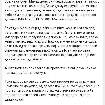
бре, не се буни! Македончето си седи дома и пред телевизор
пцуе се можно, ама не дај Боже да му се пружи шанса само
нешто да промени во државата, односно да се заземе за
себе си и децата и да излезе на општонароден протест, за
да каже ВАКА ВЕЌЕ НЕ МОЖЕ! Ма, нема шанси...
Ќе седи и 5 дена ќе јаде леќа и ќе пцуе, ама не излага бре,
затоа што му капнува некоја платичка (која патем е жива
мизерија од неколку илјади денарчиња), ама си вика, бар си
живуркам ако ништо друго! Башка, ако ме види некој, одма
ќе летам од работа! Партиски војничиња секаде поставени
спремни да рапортираат после кај шефовите и во оваа
недемократска државичка, нормално дека уште следниот
ден ќе летам од работа!
А, што направил? Излегол на протест и кажал дека не сака
повеќе да живее како куче!
Така да мое мислење е дека овој протест во оваа држава
нема шанси да успее, од проста причина што ако излезеш на
протест си со опозиција и тогаш од страна на Владата ќе
бидеш веднаш обоен и ќе почнат уште утредента да те
шиканираат!