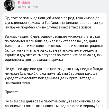
Bokicka
Истакнат член
Буџетот се полни од наш џеб и тоа е во ред, така и мора да
функционира државата! Граѓаните ја финансираат за таа да
им пружи подобар или во случајов каков таков живот.
За жал, нашиот буџет, односно нашите мизерни плати одат
по ѓаволите! Дали биле едниве и си ставале во џеб, дали
биле другиве и мачкале очи со кампањи и масовно градење
(а, притоа не утепале од крадење), апсолутно е сеедно и
едните и другите се сместуваат во фотељите со само една и
единствена цел, да лапаат парички!
Не дека во другиве држави цвета и дека таму ниедна Влада
не краде (далеко било од памети), ама бар знаат како да
украдат и граѓаните пак да имаат да си приуштат еден
нормален живот!
Протест...
Не знам баш дали ова е паметна солуција (во смисла да се
организира), затоа што нашето македонче, си е мирољубиво