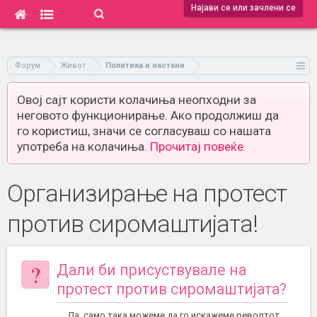
Најави се или зачлени се
Форум
Живот
Политика и настани
Овој сајт користи колачиња неопходни за
неговото функционирање. Ако продолжиш да
го користиш, значи се согласуваш со нашата
употреба на колачиња.
Прочитај повеќе.
Организирање на протест
против сиромаштијата!
?
Дали би присуствувале на
протест против сиромаштијата?
Да, само така можеме да го искажеме револтот.