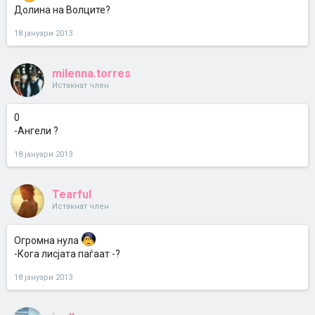
Долина на Волците?
18 јануари 2013
milenna.torres
Истакнат член
0
-Ангели ?
18 јануари 2013
Tearful
Истакнат член
Огромна нула
-Кога лисјата паѓаат -?
18 јануари 2013