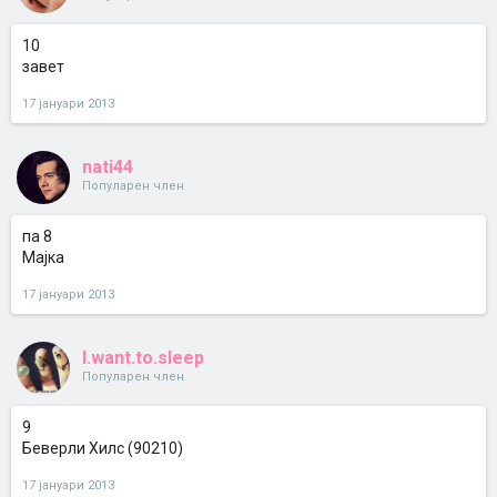
10
завет
17 јануари 2013
nati44
Популарен член
па 8
Мајка
17 јануари 2013
I.want.to.sleep
Популарен член
9
Беверли Хилс (90210)
17 јануари 2013