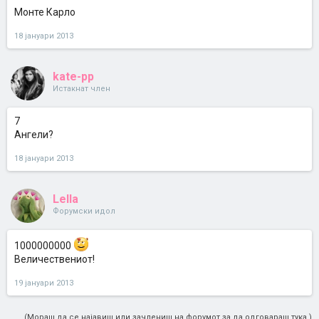
Монте Карло
18 јануари 2013
kate-pp
Истакнат член
7
Ангели?
18 јануари 2013
Lella
Форумски идол
1000000000
Величествениот!
19 јануари 2013
(Мораш да се најавиш или зачлениш на форумот за да одговараш тука.)