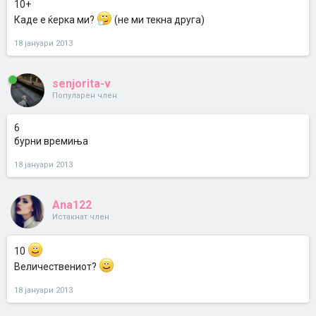
10+
Каде е ќерка ми?
(не ми текна друга)
18 јануари 2013
senjorita-v
Популарен член
6
бурни времиња
18 јануари 2013
Ana122
Истакнат член
10
Величествениот?
18 јануари 2013