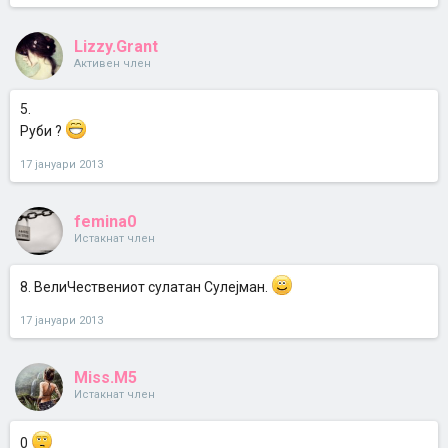
Lizzy.Grant
Активен член
5.
Руби ?
17 јануари 2013
femina0
Истакнат член
8. ВелиЧествениот сулатан Сулејман.
17 јануари 2013
Miss.M5
Истакнат член
0