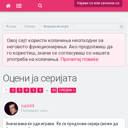
Најави се или зачлени се
Форум
Забава
Форумски игри
Овој сајт користи колачиња неопходни за
неговото функционирање. Ако продолжиш да
го користиш, значи се согласуваш со нашата
употреба на колачиња.
Прочитај повеќе.
Оцени ја серијата
1
2
3
4
5
6
→
35
СЛЕДНА >
nati44
Популарен член
Значи вака ќе оди играва.. Ќе се предложи серија (може да