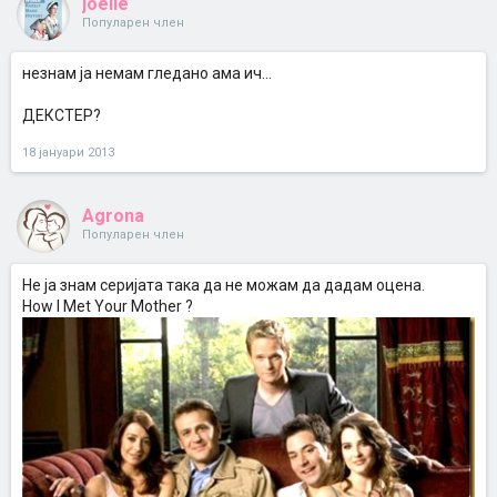
joelle
Популарен член
незнам ја немам гледано ама ич...
ДЕКСТЕР?
18 јануари 2013
Agrona
Популарен член
Не ја знам серијата така да не можам да дадам оцена.
How I Met Your Mother ?