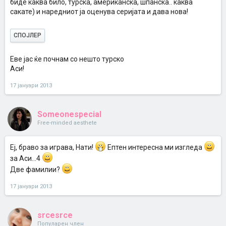
биде каква било, турска, американска, шпанска.. каква
сакате) и наредниот ја оценува серијата и дава нова!
СПОЈЛЕР
Еве јас ќе почнам со нешто турско
Аси!
17 јануари 2013
Someonespecial
Free-minded aesthete
Еј, браво за играва, Нати!
Ептен интересна ми изгледа
за Аси...4
Две фамилии?
17 јануари 2013
srcesrce
Популарен член