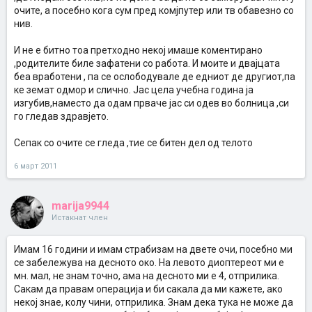
очите, а посебно кога сум пред комјпутер или тв обавезно со
нив.
И не е битно тоа претходно некој имаше коментирано
,родителите биле зафатени со работа. И моите и двајцата
беа вработени , па се ослободувале де едниот де другиот,па
ке земат одмор и слично. Јас цела учебна година ја
изгубив,наместо да одам прваче јас си одев во болница ,си
го гледав здравјето.
Сепак со очите се гледа ,тие се битен дел од телото
6 март 2011
marija9944
Истакнат член
Имам 16 години и имам страбизам на двете очи, посебно ми
се забележува на десното око. На левото диоптереот ми е
мн. мал, не знам точно, ама на десното ми е 4, отприлика.
Сакам да правам операција и би сакала да ми кажете, ако
некој знае, колу чини, отприлика. Знам дека тука не може да