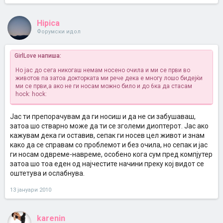
Hipica
Форумски идол
GirlLove напиша:
Но јас до сега никогаш немам носено очила и ми се први во
животов
па затоа докторката ми рече дека е многу лошо бидејќи
ми се први,а ако не ги носам можно било и до 6ка да стасам
hock:
hock:
Јас ти препорачувам да ги носиш и да не си забушаваш,
затоа шо стварно може да ти се зголеми диоптерот. Јас ако
кажувам дека ги оставив, сепак ги носев цел живот и знам
како да се справам со проблемот и без очила, но сепак и јас
ги носам одвреме-навреме, особено кога сум пред компјутер
затоа шо тоа еден од најчестите начини преку кој видот се
оштетува и ослабнува.
13 јануари 2010
karenin