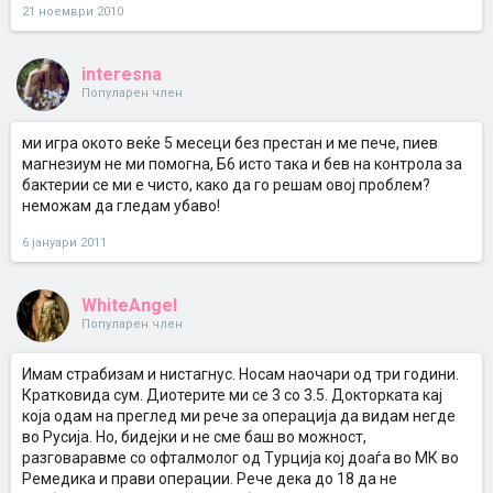
21 ноември 2010
interesna
Популарен член
ми игра окото веќе 5 месеци без престан и ме пече, пиев
магнезиум не ми помогна, Б6 исто така и бев на контрола за
бактерии се ми е чисто, како да го решам овој проблем?
неможам да гледам убаво!
6 јануари 2011
WhiteAngel
Популарен член
Имам страбизам и нистагнус. Носам наочари од три години.
Кратковида сум. Диотерите ми се 3 со 3.5. Докторката кај
која одам на преглед ми рече за операција да видам негде
во Русија. Но, бидејки и не сме баш во можност,
разговаравме со офталмолог од Турција кој доаѓа во МК во
Ремедика и прави операции. Рече дека до 18 да не