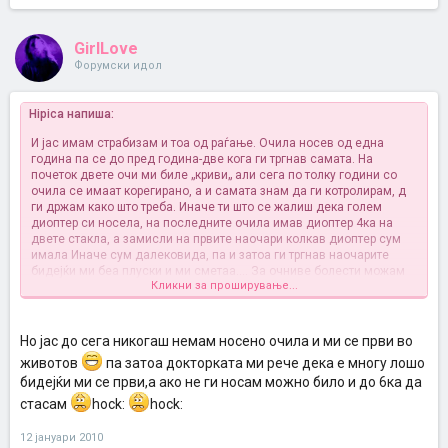
GirlLove
Форумски идол
Hipica напиша:
И јас имам страбизам и тоа од раѓање. Очила носев од една
година па се до пред година-две кога ги тргнав самата. На
почеток двете очи ми биле „криви„ али сега по толку години со
очила се имаат корегирано, а и самата знам да ги котролирам, д
ги држам како што треба. Иначе ти што се жалиш дека голем
диоптер си носела, на последните очила имав диоптер 4ка на
двете стакла, а замисли на првите наочари колкав диоптер сум
имала
Иначе сум далековида, па и затоа ги тргнав наочарите
бидејќи ми беа плуски и ми сметаа.... За очниве болести можам
Кликни за проширување...
да пишам до бескрај бидејќи не само што и самата ги имам, мајка
ми работи на очно па и од неа мн работи сум научила. Ама да не
должам мн ако некого нешто го интересира...
Но јас до сега никогаш немам носено очила и ми се први во
животов
па затоа докторката ми рече дека е многу лошо
бидејќи ми се први,а ако не ги носам можно било и до 6ка да
стасам
hock:
hock:
12 јануари 2010