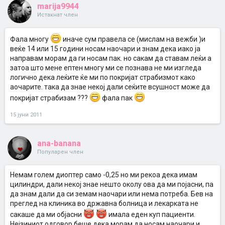
marija9944
Истакнат член
Фала многу
иначе сум правела се (мислам на вежби )и
веќе 14 или 15 години носам наочари и знам дека иако ја
направам морам да ги носам пак. но сакам да ставам леќи а
затоа што мене ептен многу ми се познава не ми изгледа
логично дека леќите ќе ми по покријат страбизмот како
аочарите. така да знае некој дали сеќите всушност може да
покријат страбизам ???
фала пак
15 јуни 2011
ana-banana
Популарен член
Немам голем диоптер само -0,25 но ми рекоа дека имам
цилиндри, дали некој знае нешто околу ова да ми појасни, па
да знам дали да си земам наочари или нема потреба. Бев на
преглед на клиника во државна болница и лекарката не
сакаше да ми објасни
имала еден куп пациенти.
Нејзиниот одговор беше дека морам да носам наочари и