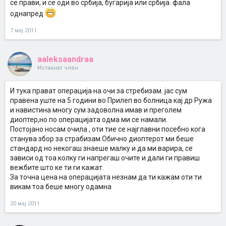
се прави, и се оди во србија, бугарија или србија. фала
однапред
7 мај 2011
aaleksaandraa
Истакнат член
И тука прават операција на очи за стребизам. јас сум
правена уште на 5 години во Прилеп во болница кај др Ружа
и навистина многу сум задоволна имав и преголем
диоптер,но по операцијата одма ми се намали.
Постојано носам очила , оти тие се најглавни посебно кога
станува збор за страбизам.Обично диоптерот ми беше
стандард но некогаш знаеше малку и да ми варира, се
зависи од тоа колку ги напрегаш очите и дали ги правиш
вежбите што ке ти ги кажат.
За точна цена на операцијата незнам да ти кажам оти ти
викам тоа беше многу одамна
20 мај 2011