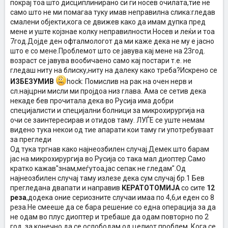
покрај тоа што дисциплинирано си ги носев очилата,тие не
само што не ми помагаа туку имав неправилна слика:гледав
смалени објекти,кога се движев како да имам дупка пред
мене и уште којзнае колку неправилности.Носев и леќи и тоа
7год.Дојде ден офталмологот да ми каже дека не му е јасно
што е со мене.Проблемот што се јавува кај мене на 23год.
возраст се јавува вообичаено само кај постари т.е. не
гледаш ниту на блиску,ниту на далеку како треба?Искрено се
ИЗБЕЗУМИВ
hock: Помислив на рак на очен нерв и
сл.најцрни мисли ми пројдоа низ глава. Ама се сетив дека
некаде бев прочитала дека во Русија има добри
специјалисти и специјални болници за микрохирургија на
очи се заинтересирав и отидов таму. ЛУЃЕ се уште немам
видено тука некои од тие апарати кои таму ги употребуваат
за прегледи
Од тука тргнав како најнеозбилен случај.Демек што барам
јас на микрохирургија во Русија со така мал диоптер.Само
кратко кажав"знам,меѓутоа,јас сепак не гледам".Од
најнеозбилен случај таму излезе дека сум случај бр.1 Бев
прегледана двапати и направив
КЕРАТОТОМИЈА
со сите
12
реза
,додека оние сериозните случаи имаа по 4,6,и еден со 8
реза.Не смееше да се бара решение со една операција за да
не одам во плус диоптер и требаше да одам повторно по 2
год. за конечно да се ослободам од целиот проблем. Кога се