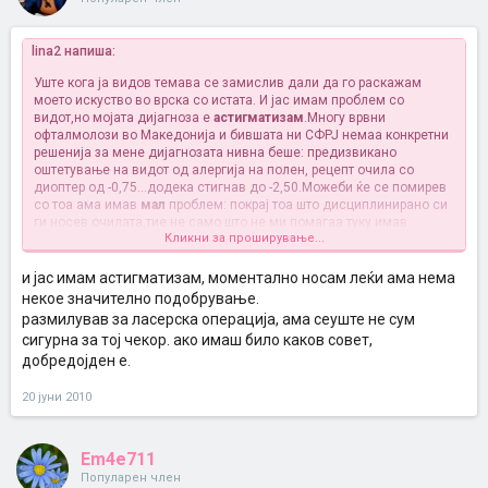
lina2 напиша:
Уште кога ја видов темава се замислив дали да го раскажам
моето искуство во врска со истата. И јас имам проблем со
видот,но мојата дијагноза е
астигматизам
.Многу врвни
офталмолози во Македонија и бившата ни СФРЈ немаа конкретни
решенија за мене дијагнозата нивна беше: предизвикано
оштетување на видот од алергија на полен, рецепт очила со
диоптер од -0,75...додека стигнав до -2,50.Можеби ќе се помирев
со тоа ама имав
мал
проблем: покрај тоа што дисциплинирано си
ги носев очилата,тие не само што не ми помагаа туку имав
Кликни за проширување...
неправилна слика:гледав смалени објекти,кога се движев како
да имам дупка пред мене и уште којзнае колку
неправилности.Носев и леќи и тоа 7год.Дојде ден офталмологот
и јас имам астигматизам, моментално носам леќи ама нема
да ми каже дека не му е јасно што е со мене.Проблемот што се
некое значително подобрување.
јавува кај мене на 23год. возраст се јавува вообичаено само кај
размилував за ласерска операција, ама сеуште не сум
постари т.е. не гледаш ниту на блиску,ниту на далеку како треба?
сигурна за тој чекор. ако имаш било каков совет,
Искрено се
ИЗБЕЗУМИВ
hock: Помислив на рак на очен нерв и
добредојден е.
сл.најцрни мисли ми пројдоа низ глава. Ама се сетив дека некаде
бев прочитала дека во Русија има добри специјалисти и
специјални болници за микрохирургија на очи се заинтересирав и
20 јуни 2010
отидов таму. ЛУЃЕ се уште немам видено тука некои од тие
апарати кои таму ги употребуваат за прегледи
Од тука тргнав како најнеозбилен случај.Демек што барам јас на
Em4e711
микрохирургија во Русија со така мал диоптер.Само кратко
Популарен член
кажав"знам,меѓутоа,јас сепак не гледам".Од најнеозбилен случај