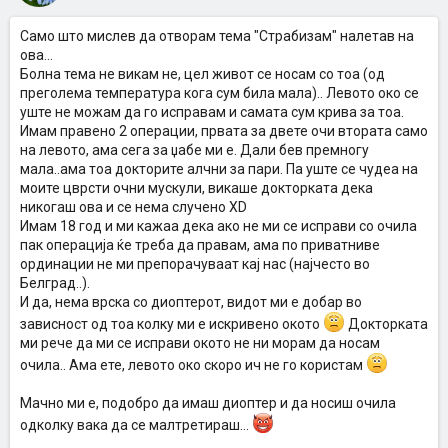
таму излезе дека сум случај бр.1 Бев прегледана двапати и
направив
КЕРАТОТОМИЈА
со сите
12 реза
,додека оние
Само што мислев да отворам тема "Страбизам" налетав на
сериозните случаи имаа по 4,6,и еден со 8 реза.Не смееше да се
ова...
бара решение со една операција за да не одам во плус диоптер и
Болна тема не викам не, цел живот се носам со тоа (од
требаше да одам повторно по 2 год. за конечно да се ослободам
преголема температура кога сум била мала).. Левото око се
од целиот проблем. Кога се вратив дома не ми се веруваше колку
работи кои до тогаш ги гледав секој ден сега се поинакви,колку
уште не можам да го исправам и самата сум крива за тоа.
линии има на паркетот,колку е убава ќерка ми кога ја гледам со
Имам правено 2 операции, првата за двете очи втората само
новите очи,ги гледав броевите од дигитрон,ТВ,се беше ново и
на левото, ама сега за џабе ми е. Дали бев премногу
поубаво од било кога порано.Одлучив дека ми е доволно да
мала..ама тоа докторите алчни за пари. Па уште се чудеа на
гледам толку,дека сум задоволна со резултатот и немам потреба
моите цврсти очни мускули, викаше докторката дека
од уште една операција.Барем знаев што ми е со очите. Е сега она
најважното.Таму страбизмот не го рачунат за болест ниту ги
никогаш ова и се нема случено XD
гњават луѓето со носење диоптер. :up:
СТРАБИЗМОТ
го третират
Имам 18 год и ми кажаа дека ако не ми се исправи со очила
со обично мало затегнување на некој мускул што трае кратко и не
пак операција ќе треба да правам, ама по приватниве
го сметат за некој зафат. Сега ги има такви многу ординации
ординации не ми препорачуваат кај нас (најчесто во
гледам во Словенија,Турција,... Можеби ке најдете нешто на
Белград..).
интернет зашто да се мачите со диоптрии. Се извинувам за
долгиот текст.И се надевам дека ќе ви даде некоја идеја.Вие сте
И да, нема врска со диоптерот, видот ми е добар во
помлади и се надевам ќе се снајдете подобро и од мене.
зависност од тоа колку ми е искривено окото
Докторката
ми рече да ми се исправи окото не ни морам да носам
очила.. Ама ете, левото око скоро ич не го користам
Мачно ми е, подобро да имаш диоптер и да носиш очила
одколку вака да се малтретираш...