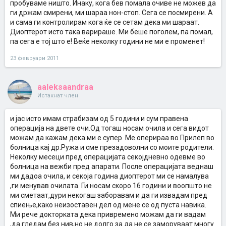
пробуваме ништо. Инаку, кога бев помала очиве не можев да
ги држам смирени, ми шараа нон-стоп. Сега се посмирени. А
и сама ги контролирам кога ќе се сетам дека ми шараат.
Диоптерот исто така варираше. Ми беше поголем, па помал,
па сега е тој што е! Веќе неколку години не ми е променет!
23 февруари 2011
aaleksaandraa
Истакнат член
и јас исто имам страбизам од 5 години и сум правена
операција на двете очи.Од тогаш носам очила и сега видот
можам да кажам дека ми е супер. Ме оперираа во Прилеп во
болница кај др.Ружа и сме презадоволни со моите родители.
Неколку месеци пред операцијата секојдневно одевме во
болница на вежби пред апарати. После операцијата веднаш
ми дадоа очила, и секоја година диоптерот ми се намалува
,ги менував очилата. Ги носам скоро 16 години и воопшто не
ми сметаат,дури некогаш заборавам и да ги извадам пред
спиење,како неизоставен дел од мене се од пуста навика.
Ми рече докторката дека привремено можам да ги вадам
,да гледам без нив,но не долго за да не се заморуваат многу