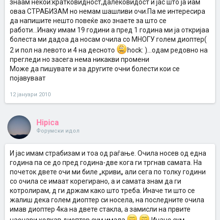
знаам некои:кратковидност,далековидост и јас што ја иам
оваа СТРАБИЗАМ но немам шашливи очи.Па ме интересира
да напишите нешто повеќе ако знаете за што се
работи...Инаку имам 19 години а пред 1 година ми ја откријаа
болеста ми дадоа да носам очила со МНОГУ голем диоптер(
2 и пол на левото и 4 на десното
hock: )...одам редовно на
прегледи но засега нема никакви промени
Може да пишувате и за другите очни болести кои се
појавуваат
12 јануари 2010
Hipica
Форумски идол
И јас имам страбизам и тоа од раѓање. Очила носев од една
година па се до пред година-две кога ги тргнав самата. На
почеток двете очи ми биле „криви„ али сега по толку години
со очила се имаат корегирано, а и самата знам да ги
котролирам, д ги држам како што треба. Иначе ти што се
жалиш дека голем диоптер си носела, на последните очила
имав диоптер 4ка на двете стакла, а замисли на првите