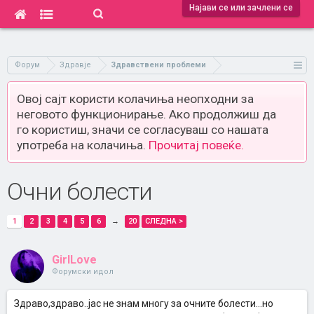
Најави се или зачлени се
Форум
Здравје
Здравствени проблеми
Овој сајт користи колачиња неопходни за
неговото функционирање. Ако продолжиш да
го користиш, значи се согласуваш со нашата
употреба на колачиња.
Прочитај повеќе.
Очни болести
1
2
3
4
5
6
→
20
СЛЕДНА >
GirlLove
Форумски идол
Здраво,здраво..јас не знам многу за очните болести...но