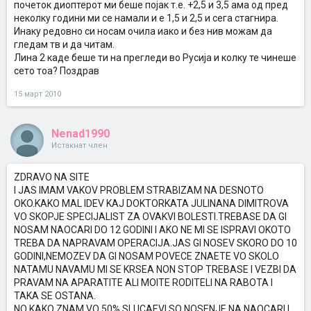
почеток диоптерот ми беше појак т.е. +2,5 и 3,5 ама од пред
неколку години ми се намали и е 1,5 и 2,5 и сега стагнира.
Инаку редовно си носам очила иако и без нив можам да
гледам тв и да читам.
Лина 2 каде беше ти на прегледи во Русија и колку те чинеше
сето тоа? Поздрав
15 март 2010
Nenad1990
Истакнат член
ZDRAVO NA SITE
I JAS IMAM VAKOV PROBLEM STRABIZAM NA DESNOTO
OKO.KAKO MAL IDEV KAJ DOKTORKATA JULINANA DIMITROVA
VO SKOPJE SPECIJALIST ZA OVAKVI BOLESTI.TREBASE DA GI
NOSAM NAOCARI DO 12 GODINI I AKO NE MI SE ISPRAVI OKOTO
TREBA DA NAPRAVAM OPERACIJA.JAS GI NOSEV SKORO DO 10
GODINI,NEMOZEV DA GI NOSAM POVECE ZNAETE VO SKOLO
NATAMU NAVAMU MI SE KRSEA NON STOP TREBASE I VEZBI DA
PRAVAM NA APARATITE ALI MOITE RODITELI NA RABOTA I
TAKA SE OSTANA.
NO KAKO ZNAM VO 50% SLUCAEVI SO NOSENJE NA NAOCARI I