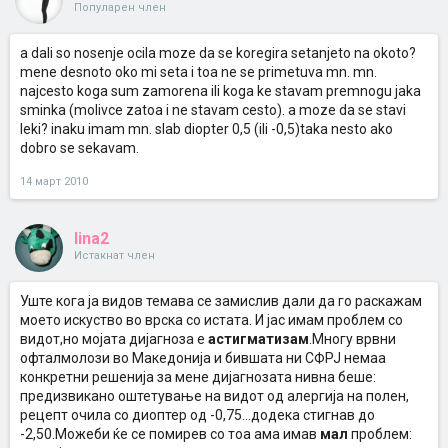
Популарен член
a dali so nosenje ocila moze da se koregira setanjeto na okoto?
mene desnoto oko mi seta i toa ne se primetuva mn. mn.
najcesto koga sum zamorena ili koga ke stavam premnogu jaka
sminka (molivce zatoa i ne stavam cesto). a moze da se stavi
leki? inaku imam mn. slab diopter 0,5 (ili -0,5)taka nesto ako
dobro se sekavam.
14 март 2010
lina2
Истакнат член
Уште кога ја видов темава се замислив дали да го раскажам
моето искуство во врска со истата. И јас имам проблем со
видот,но мојата дијагноза е
астигматизам
.Многу врвни
офталмолози во Македонија и бившата ни СФРЈ немаа
конкретни решенија за мене дијагнозата нивна беше:
предизвикано оштетување на видот од алергија на полен,
рецепт очила со диоптер од -0,75...додека стигнав до
-2,50.Можеби ќе се помирев со тоа ама имав
мал
проблем: