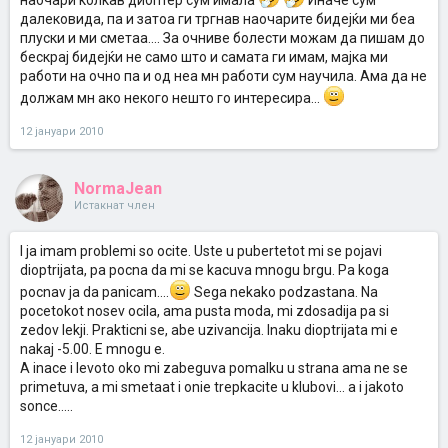
наочари колкав диоптер сум имала
Иначе сум
далековида, па и затоа ги тргнав наочарите бидејќи ми беа
плуски и ми сметаа.... За очниве болести можам да пишам до
бескрај бидејќи не само што и самата ги имам, мајка ми
работи на очно па и од неа мн работи сум научила. Ама да не
должам мн ако некого нешто го интересира...
12 јануари 2010
NormaJean
Истакнат член
I ja imam problemi so ocite. Uste u pubertetot mi se pojavi
dioptrijata, pa pocna da mi se kacuva mnogu brgu. Pa koga
pocnav ja da panicam....
Sega nekako podzastana. Na
pocetokot nosev ocila, ama pusta moda, mi zdosadija pa si
zedov lekji. Prakticni se, abe uzivancija. Inaku dioptrijata mi e
nakaj -5.00. E mnogu e.
A inace i levoto oko mi zabeguva pomalku u strana ama ne se
primetuva, a mi smetaat i onie trepkacite u klubovi... a i jakoto
sonce.....
12 јануари 2010