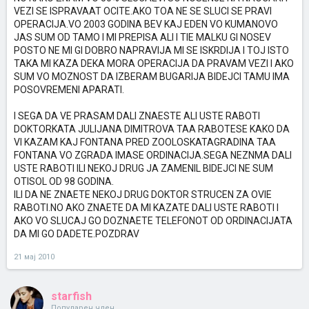
VEZI SE ISPRAVAAT OCITE.AKO TOA NE SE SLUCI SE PRAVI
OPERACIJA.VO 2003 GODINA BEV KAJ EDEN VO KUMANOVO
JAS SUM OD TAMO I MI PREPISA ALI I TIE MALKU GI NOSEV
POSTO NE MI GI DOBRO NAPRAVIJA MI SE ISKRDIJA I TOJ ISTO
TAKA MI KAZA DEKA MORA OPERACIJA DA PRAVAM VEZI I AKO
SUM VO MOZNOST DA IZBERAM BUGARIJA BIDEJCI TAMU IMA
POSOVREMENI APARATI.
I SEGA DA VE PRASAM DALI ZNAESTE ALI USTE RABOTI
DOKTORKATA JULIJANA DIMITROVA TAA RABOTESE KAKO DA
VI KAZAM KAJ FONTANA PRED ZOOLOSKATAGRADINA TAA
FONTANA VO ZGRADA IMASE ORDINACIJA.SEGA NEZNMA DALI
USTE RABOTI ILI NEKOJ DRUG JA ZAMENIL BIDEJCI NE SUM
OTISOL OD 98 GODINA.
ILI DA NE ZNAETE NEKOJ DRUG DOKTOR STRUCEN ZA OVIE
RABOTI.NO AKO ZNAETE DA MI KAZATE DALI USTE RABOTI I
AKO VO SLUCAJ GO DOZNAETE TELEFONOT OD ORDINACIJATA
DA MI GO DADETE.POZDRAV
21 мај 2010
starfish
Популарен член