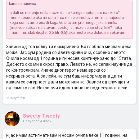
karenin напиша:
a dali so nosenje ocila moze da se koregira setanjeto na okoto?
mene desnoto oko mi seta i toa ne se primetuva mn. mn. najcesto
koga sum zamorena ili koga ke stavam premnogu jaka sminka
(molivce zatoa i ne stavam cesto). a moze da se stavi leki? inaku
imam mn. slab diopter 0,5 (ili -0,5)taka nesto ako dobro se sekavam.
Зависи од тоа колку ти е искривено. Во глобала мислам дека
може. Јас сум родена со двете криви очи, особено левото.
Очила носам од 1 година и ги носев континуирано до 15тата.
Десното око ми е скроз право. Левото не, но сепак научив да
го контролирам. Иначе диоптерот нема врска со
искривеноста. А за леќи, не сум баш информирана да ти
кажам со сигурност дали може или не. Зависи од случајот и
од самото око. Некои очи едноставно не поднесуваат леќи.
15 март 2010
Sweety-Tweety
Популарен член
и јас имам астигматизам и носам очила веќе 11 години...на