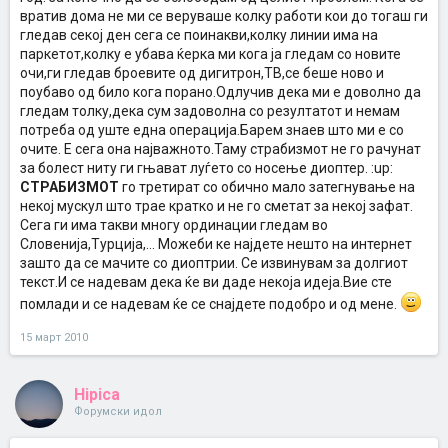
вратив дома не ми се веруваше колку работи кои до тогаш ги
гледав секој ден сега се поинакви,колку линии има на
паркетот,колку е убава ќерка ми кога ја гледам со новите
очи,ги гледав броевите од дигитрон,ТВ,се беше ново и
поубаво од било кога порано.Одлучив дека ми е доволно да
гледам толку,дека сум задоволна со резултатот и немам
потреба од уште една операција.Барем знаев што ми е со
очите. Е сега она најважното.Таму страбизмот не го рачунат
за болест ниту ги гњават луѓето со носење диоптер. :up:
СТРАБИЗМОТ
го третират со обично мало затегнување на
некој мускул што трае кратко и не го сметат за некој зафат.
Сега ги има такви многу ординации гледам во
Словенија,Турција,... Можеби ке најдете нешто на интернет
зашто да се мачите со диоптрии. Се извинувам за долгиот
текст.И се надевам дека ќе ви даде некоја идеја.Вие сте
помлади и се надевам ќе се снајдете подобро и од мене.
15 март 2010
Hipica
Форумски идол