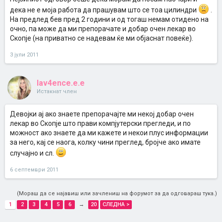
дека не е моја работа да прашувам што се тоа цилиндри
.
На предлед бев пред 2 години и од тогаш немам отидено на
очно, па може да ми препорачате и добар очен лекар во
Скопје (на приватно се надевам ќе ми објаснат повеќе).
3 јули 2011
lav4ence.e.e
Истакнат член
Девојки ај ако знаете препорачајте ми некој добар очен
лекар во Скопје што прави компјутерски прегледи, и по
можност ако знаете да ми кажете и некои плус информации
за него, кај се наога, колку чини преглед, бројче ако имате
случајно и сл.
6 септември 2011
(Мораш да се најавиш или зачлениш на форумот за да одговараш тука.)
1
2
3
4
5
6
→
20
СЛЕДНА >