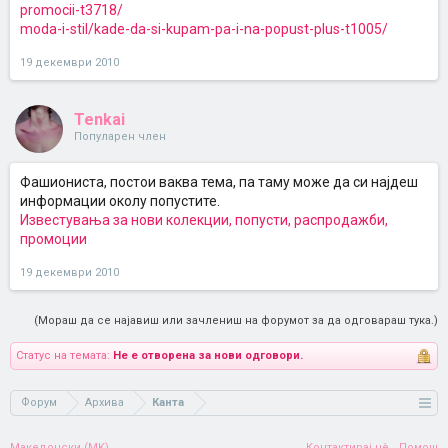
promocii-t3718/
moda-i-stil/kade-da-si-kupam-pa-i-na-popust-plus-t1005/
19 декември 2010
Tenkai
Популарен член
Фашиониста, постои ваква тема, па таму може да си најдеш
информации околу попустите.
Известувања за нови колекции, попусти, распродажби,
промоции
19 декември 2010
(Мораш да се најавиш или зачлениш на форумот за да одговараш тука.)
Статус на темата:
Не е отворена за нови одговори.
Форум
Архива
Канта
Македонски (MK)
Контактирај нè
Помош