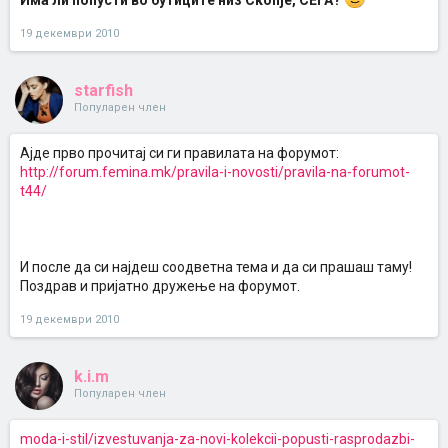
Има ли попусти во бутиците низ Скопје, СЕГА?
19 декември 2010
starfish
Популарен член
Ајде прво прочитај си ги правилата на форумот:
http://forum.femina.mk/pravila-i-novosti/pravila-na-forumot-
t44/
И после да си најдеш соодветна тема и да си прашаш таму!
Поздрав и пријатно дружење на форумот.
19 декември 2010
k.i.m
Популарен член
moda-i-stil/izvestuvanja-za-novi-kolekcii-popusti-rasprodazbi-