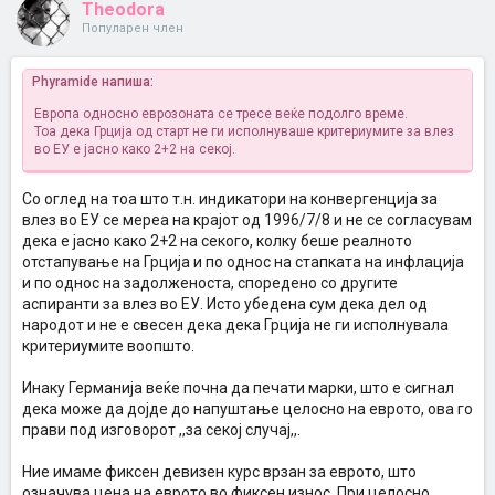
Theodora
Популарен член
Phyramide напиша:
Европа односно еврозоната се тресе веќе подолго време.
Тоа дека Грција од старт не ги исполнуваше критериумите за влез
во ЕУ е јасно како 2+2 на секој.
Со оглед на тоа што т.н. индикатори на конвергенција за
влез во ЕУ се мереа на крајот од 1996/7/8 и не се согласувам
дека е јасно како 2+2 на секого, колку беше реалното
отстапување на Грција и по однос на стапката на инфлација
и по однос на задолженоста, споредено со другите
аспиранти за влез во ЕУ. Исто убедена сум дека дел од
народот и не е свесен дека дека Грција не ги исполнувала
критериумите воопшто.
Инаку Германија веќе почна да печати марки, што е сигнал
дека може да дојде до напуштање целосно на еврото, ова го
прави под изговорот ,,за секој случај,,.
Ние имаме фиксен девизен курс врзан за еврото, што
означува цена на еврото во фиксен износ. При целосно