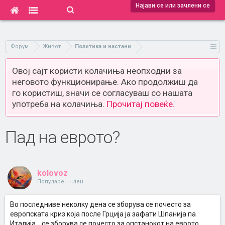
Најави се или зачлени се
Форум
Живот
Политика и настани
Овој сајт користи колачиња неопходни за
неговото функционирање. Ако продолжиш да
го користиш, значи се согласуваш со нашата
употреба на колачиња.
Прочитај повеќе.
Пад на еврото?
kolovoz
Популарен член
Во последниве неколку дена се зборува се почесто за
европската криз која после Грција ја зафати Шпанија па
Италија,...се зборува се почесто за опстанокот на еврото,