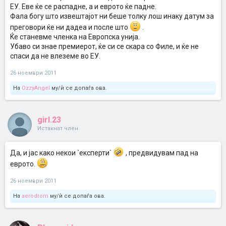
сигурна.
ЕУ. Еве ќе се распадне, а и еврото ќе падне.
Фала богу што извештајот ни беше толку лош инаку датум за
преговори ќе ни дадеа и после што
.
Ќе станевме членка на Европска унија.
Убаво си знае премиерот, ќе си се скара со Филе, и ќе не
спаси да не влеземе во ЕУ.
26 ноември 2011
На
OzzyAngel
му/ѝ се допаѓа ова.
girl.23
Истакнат член
Да, и јас како некои `експерти`
, предвидувам пад на
еврото.
26 ноември 2011
На
aerodrom
му/ѝ се допаѓа ова.