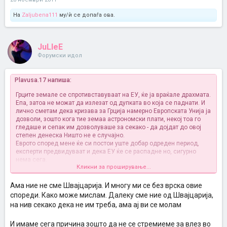
На
Zaljubena111
му/ѝ се допаѓа ова.
JuLleE
Форумски идол
Plavusa.17 напиша:
Грците земале се спротивставуваат на ЕУ, ќе ја враќале драхмата.
Епа, затоа не можат да излезат од дупката во која се паднати. И
лично сметам дека кризава за Грција намерно Европската Унија ја
дозволи, зошто кога тие земаа астрономски плати, некој тоа го
гледаше и сепак им дозволуваше за секако - да дојдат до овој
степен денеска
Ништо не е случајно.
Еврото според мене ќе си постои уште добар одреден период,
експерти предвидуваат и дека ЕУ ќе се распадне но, сигурно
нема сега.
Кликни за проширување...
И не знам што се стреми Македонија кон ЕУ, или тоа е само филм
колку да бидеме и ние во кошот со други земји, пошто нели сите
сакаат да влезат во ЕУ, пфф сигурно.
Што виде лошо Швајцарија
Ама ние не сме Швајцарија. И многу ми се без врска овие
со фактот што не е во ЕУ? Многу убаво се живее таму,
спореди. Како може мислам. Далеку сме ние од Швајцарија,
едноставно немаат потреба
на нив секако дека не им треба, ама ај ви се молам
Ние треба да гледаме да се стремиме повеќе кон НАТО, отколку
да правиме филмови и дури и да сакаме да влеземе во ЕУ да не
И имаме сега причина зошто да не се стремиеме за влез во
форсираме толку. НАТО многу ни одговара, за ЕУ не сум баш