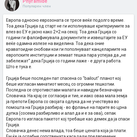
Phyramide
Популарен член
Европа односно еврозоната се тресе веќе подолго време.
Тоа дека Грција од старт не ги исполнуваше критериумите за
влез во ЕУ е јасно како 2+2 на секој. Тоа дека Грција со
години ги фалсификувала документите и извештајите за ЕУ
веќе одамна излезе на виделина. Тоа дека оние
краватоидни снобови кои ги пополнуваат канцелариите на
европските институции и земаат тешка пара успејаа да „не
забележат“ дека Грција со години лаже - е друга работа.
Што е тука е.
Грција беше последен пат спасена со "bailout" планот кој
беше изгласан минатиот месец со огромни тешкотии.
Последна се спротивстави малата и навидум безначајна
Словачка. На крај се согласија и тие, и иако оваа мала земја
ја препоти Европа со својата одлука да не учествува во
помошта на Грција разбирај - во фрлање на парите во црна
дупка (сосема разбирливо и алал да и е за ова), сепак
Европа го изгласа пакетот кој требаше као демек да ја спаси
Грција.
Словачка денес нема влада, тоа беше цената која ја плати.
Ем ќе ја ослабне сопствената каса ради предвремени