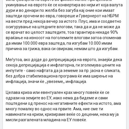
укинување на еврото ќе се конвертира во нејм ит која валута
дури и во денари по желба без загуба кај оние кои имаат
заштеди орочени во евра, говореше и Гувернерот на НБРМ
на вести пред некоја вечер за истото. Плус, има и соодветно
осигурување на штедните влогови, така да и да не може да
се врачат во целост заштедите, тоа гарантира некаде 90%
враќање на износот на поголемите влогови затоа споменав
да имам 100.000 евра заштеда, па изгубам 10.000 имам
причина за грижа, вака си свиркам, немам што да изгубам.
Меѓутоа, ако дојде до депрецијација на еврото, знаејќи дека
секоја депрецијација е инфлаторна, ги зголемува цените на
инпутите - само нафтата да ја земеме за пр. јасна е сликата,
без добра стабилизациона програма ќе има ширење на
инфлација, значи ќе ,,увеземе,, инфлација.
Целава криза или евентуален крах многу повеќе ќе се
одрази на земјите во ЕУ, иако нема да бидеме и сами
поштедени од пренос на негативните ефекти на истото, ама
многу помалку во однос на првите. Ама, ние сме ти
навикнати на кризи, кризираме веќе со децении, нека му ја
мисли разгалената младина на ЕУ повеќе.