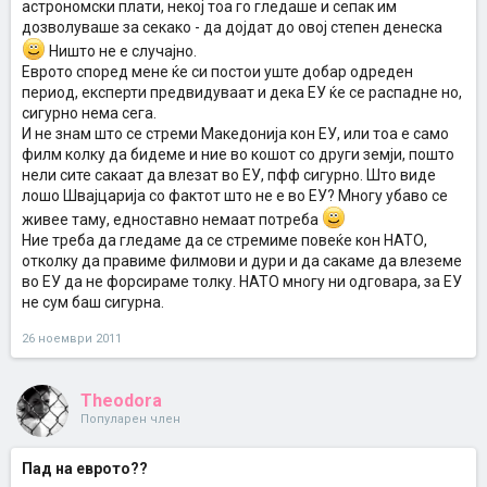
астрономски плати, некој тоа го гледаше и сепак им
дозволуваше за секако - да дојдат до овој степен денеска
Ништо не е случајно.
Еврото според мене ќе си постои уште добар одреден
период, експерти предвидуваат и дека ЕУ ќе се распадне но,
сигурно нема сега.
И не знам што се стреми Македонија кон ЕУ, или тоа е само
филм колку да бидеме и ние во кошот со други земји, пошто
нели сите сакаат да влезат во ЕУ, пфф сигурно. Што виде
лошо Швајцарија со фактот што не е во ЕУ? Многу убаво се
живее таму, едноставно немаат потреба
Ние треба да гледаме да се стремиме повеќе кон НАТО,
отколку да правиме филмови и дури и да сакаме да влеземе
во ЕУ да не форсираме толку. НАТО многу ни одговара, за ЕУ
не сум баш сигурна.
26 ноември 2011
Theodora
Популарен член
Пад на еврото??