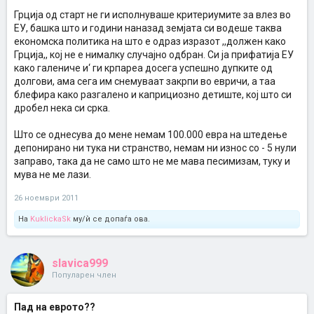
Грција од старт не ги исполнуваше критериумите за влез во
ЕУ, башка што и години наназад земјата си водеше таква
економска политика на што е одраз изразот ,,должен како
Грција,, кој не е нималку случајно одбран. Си ја прифатија ЕУ
како галениче и‘ ги крпареа досега успешно дупките од
долгови, ама сега им снемуваат закрпи во евричи, а таа
блефира како разгалено и каприциозно детиште, кој што си
дробел нека си срка.
Што се однесува до мене немам 100.000 евра на штедење
депонирано ни тука ни странство, немам ни износ со - 5 нули
заправо, така да не само што не ме мава песимизам, туку и
мува не ме лази.
26 ноември 2011
На
KuklickaSk
му/ѝ се допаѓа ова.
slavica999
Популарен член
Пад на еврото??