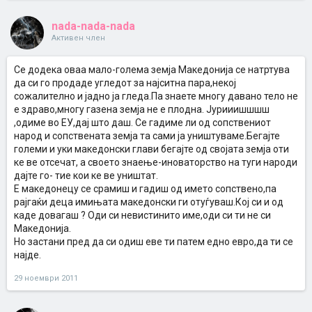
nada-nada-nada
Активен член
Се додека оваа мало-голема земја Македонија се натртува
да си го продаде угледот за најситна пара,некој
сожалително и јадно ја гледа.Па знаете многу давано тело не
е здраво,многу газена земја не е плодна. Јурииишшшш
,одиме во ЕУ,дај што даш. Се гадиме ли од сопствениот
народ и сопствената земја та сами ја уништуваме.Бегајте
големи и уки македонски глави бегајте од својата земја оти
ке ве отсечат, а своето знаење-иноваторство на туги народи
дајте го- тие кои ке ве уништат.
Е македонецу се срамиш и гадиш од името сопствено,па
рајгаќи деца имињата македонски ги отуѓуваш.Кој си и од
каде довагаш ? Оди си невистинито име,оди си ти не си
Македонија.
Но застани пред да си одиш еве ти патем едно евро,да ти се
најде.
29 ноември 2011