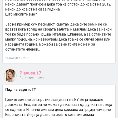
некои даваат прогнози дека тоа ке опстои до крајот на 2012
некои до крајот на оваа година...
Што мислите вие?
Јас на пример сум песимист, сметам дека сите земји ке се
вратат кога тогаш на својата валута, и мислам дека за некои
тоа ке биде порано Грција, Италија, Шпанија, а за останатите
малку подоцна, но неверувам дека тоа ке се случи оваа или
наредната година, можеби за овие трите но не и за
останатите членки...
26 ноември 2011
Plavusa.17
Популарен член
Пад на еврото??
Грците земале се спротивставуваат на ЕУ, ќе ја враќале
драхмата. Епа, затоа не можат да излезат од дупката во која
се паднати. И лично сметам дека кризава за Грција намерно
Европската Унија ја дозволи, зошто кога тие земаа