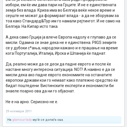
избори, ем ќе им дава пари на Грците. И не е единствената
земја без влада. Криза има во Белгија веќе некое време и
сеуште не можат да формираат влада - а да не зборувам за
тоа како Стандард&Пур им го намали рејтингот. И не само на
Белгија. На Кипар исто така.
А дека само Грција ја влече Европа надолу е глупаво да се
мисли. Одамна се знае дека не е единствена. PIIGS земјите
се у дубоки с*ања, народски кажано и е прашање на време
кога Португалија, Италија, Ирска и Шпанија ќе паднат.
Да, реално може да се деси да падне еврото и после ќе
настане многу интересна ситуација. NOT! А наивно е да се
мисли дека ако падне еврото економиите на останатите
европски држави кои го немаат како платежно средство ќе
бидат поштедени. Вистинските експерти и економисти би
знаеле поарно ова да ни го објаснат.
Не е на арно. Сериозно не е.
29 ноември 2011
На
glamour-lady
му/ѝ се допаѓа ова.