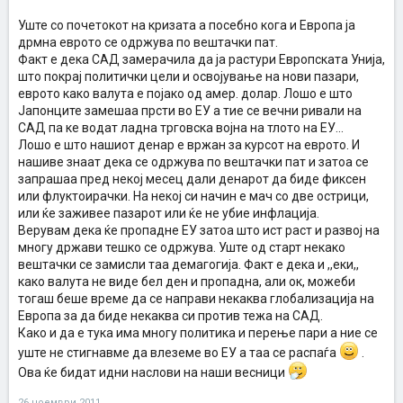
Уште со почетокот на кризата а посебно кога и Европа ја
дрмна еврото се одржува по вештачки пат.
Факт е дека САД замерачила да ја растури Европската Унија,
што покрај политички цели и освојување на нови пазари,
еврото како валута е појако од амер. долар. Лошо е што
Јапонците замешаа прсти во ЕУ а тие се вечни ривали на
САД па ке водат ладна трговска војна на тлото на ЕУ...
Лошо е што нашиот денар е вржан за курсот на еврото. И
нашиве знаат дека се одржува по вештачки пат и затоа се
запрашаа пред некој месец дали денарот да биде фиксен
или флуктоирачки. На некој си начин е мач со две острици,
или ќе заживее пазарот или ќе не убие инфлација.
Верувам дека ќе пропадне ЕУ затоа што ист раст и развој на
многу држави тешко се одржува. Уште од старт некако
вештачки се замисли таа демагогија. Факт е дека и ,,еки,,
како валута не виде бел ден и пропадна, али ок, можеби
тогаш беше време да се направи некаква глобализација на
Европа за да биде некаква си против тежа на САД.
Како и да е тука има многу политика и перење пари а ние се
уште не стигнавме да влеземе во ЕУ а таа се распаѓа
.
Ова ќе бидат идни наслови на наши весници
26 ноември 2011