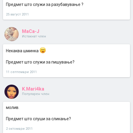
Предмет што служи за разубавување ?
25 август 2011
MaCa-J
Истакнат член
Некаква шминка
Предмет што служи за пишување?
11 септември 2011
K.Mari4ka
Популарен член
молив.
Предмет што слуши за сликање?
2 октомври 2011