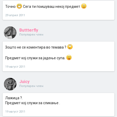
Точно
Сега ти поишуваш некој предмет
29 април 2011
Buttterfly
Популарен член
Зошто не се коментира во темава ?
Предмет кој служи за јадење супа.
19 август 2011
Juicy
Популарен член
Лажица ?.
Предмет кој служи за сликање .
19 август 2011