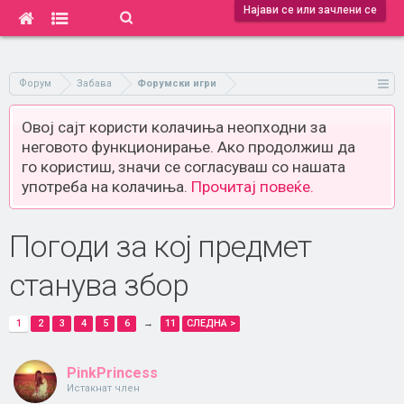
Најави се или зачлени се
Форум
Забава
Форумски игри
Овој сајт користи колачиња неопходни за
неговото функционирање. Ако продолжиш да
го користиш, значи се согласуваш со нашата
употреба на колачиња.
Прочитај повеќе.
Погоди за кој предмет
станува збор
1
2
3
4
5
6
→
11
СЛЕДНА >
PinkPrincess
Истакнат член