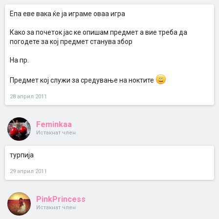
Епа еве вака ќе ја играме оваа игра
Како за почеток јас ке опишам предмет а вие треба да
погодете за кој предмет станува збор
На пр.
Предмет кој служи за средување на ноктите
28 април 2011
Feminkaa
Истакнат член
турпија
29 април 2011
PinkPrincess
Истакнат член