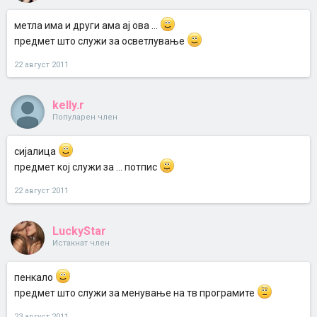
метла има и други ама ај ова ...
предмет што служи за осветлување
22 август 2011
kelly.r
Популарен член
сијалица
предмет кој служи за ... потпис
22 август 2011
LuckyStar
Истакнат член
пенкало
предмет што служи за менување на тв програмите
23 август 2011