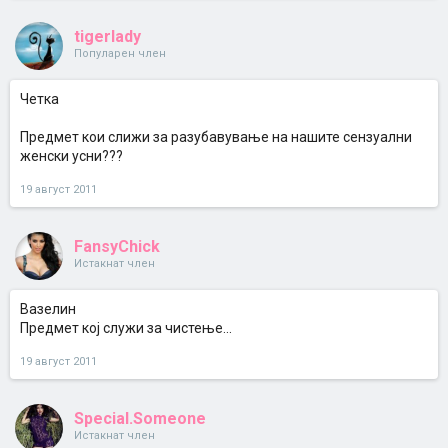
tigerlady
Популарен член
Четка
Предмет кои слижи за разубавување на нашите сензуални
женски усни???
19 август 2011
FansyChick
Истакнат член
Вазелин
Предмет кој служи за чистење...
19 август 2011
Special.Someone
Истакнат член