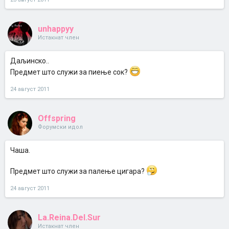
unhappyy
Истакнат член
Даљинско..
Предмет што служи за пиење сок?
24 август 2011
Offspring
Форумски идол
Чаша.
Предмет што служи за палење цигара?
24 август 2011
La.Reina.Del.Sur
Истакнат член