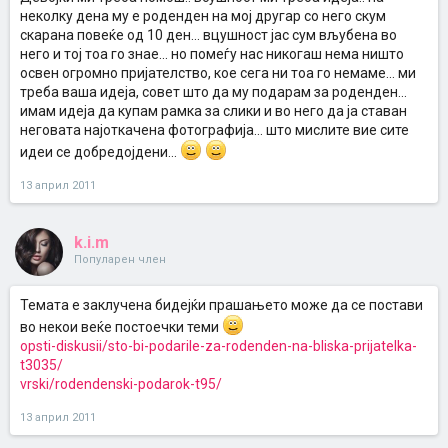
неколку дена му е роденден на мој другар со него скум
скарана повеќе од 10 ден... вцушност јас сум вљубена во
него и тој тоа го знае... но помеѓу нас никогаш нема ништо
освен огромно пријателство, кое сега ни тоа го немаме... ми
треба ваша идеја, совет што да му подарам за роденден...
имам идеја да купам рамка за слики и во него да ја ставан
неговата најоткачена фотографија... што мислите вие сите
идеи се добредојдени...
13 април 2011
k.i.m
Популарен член
Темата е заклучена бидејќи прашањето може да се постави
во некои веќе постоечки теми
opsti-diskusii/sto-bi-podarile-za-rodenden-na-bliska-prijatelka-
t3035/
vrski/rodendenski-podarok-t95/
13 април 2011