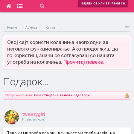
Најави се или зачлени се
Форум
Архива
Канта
Овој сајт користи колачиња неопходни за
неговото функционирање. Ако продолжиш да
го користиш, значи се согласуваш со нашата
употреба на колачиња.
Прочитај повеќе.
Подарок...
Статус на темата:
Не е отворена за нови одговори.
tweetygirl
Истакнат член
Девојки ми треба помош.. всушност ми треба идеја.. на