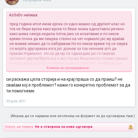
Популарен член
AzSxDc напиша:
пред година ипол имав врска со едно машко од другиот клас но
тоа не беше врска како врска то беше онака едноставно речено
како шема секоја недела потоа јако се искатавме и по некое
време почна да ми пишува стално на чет нормало јас му враќав
не можев никако да го заборавам
Но по некое време тој се смува
со мојата другаракаа кога јас дознав за тоа незнаев што да
правам Нормално...Но за да му се одмаздам јас го смував
неговиот другар/братучед и ако тоа ми беше многу голема грешка.
и скоро една година се немав со никој смувано...на Матура кај
Кликни за проширување...
братучеда ми го запознав незјзиниот внук и тогаш мислам дека
се вљубив во него.
Но точно пред еден месец бев на поседок кај
братучеда ми и тој исто така беше таму ,братучеда ми учеше а тој
си раскажа цела сторија и на крај праша со да праиш? не
ме залапа и јас во тој монент незнаев што да правам
и другиот
сваќам кој е проблемот? кажи го конкретно проблемот за да
ден се смувавме...и мислам дека братучеда ми дозна за тоа
и
ти помогнеме
сега незнам што да правам!?
23 јули 2011
(Мораш да се најавиш или зачлениш на форумот за да одговараш тука.)
Статус на темата:
Не е отворена за нови одговори.