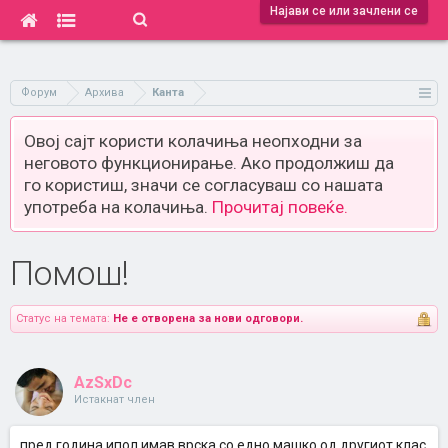
Најави се или зачлени се
Форум
Архива
Канта
Овој сајт користи колачиња неопходни за
неговото функционирање. Ако продолжиш да
го користиш, значи се согласуваш со нашата
употреба на колачиња.
Прочитај повеќе.
Помош!
Статус на темата:
Не е отворена за нови одговори.
AzSxDc
Истакнат член
пред година ипол имав врска со едно машко од другиот клас