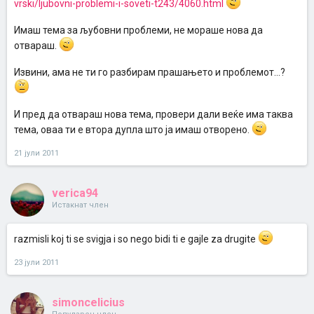
vrski/ljubovni-problemi-i-soveti-t243/4060.html
Имаш тема за љубовни проблеми, не мораше нова да
отвараш.
Извини, ама не ти го разбирам прашањето и проблемот...?
И пред да отвараш нова тема, провери дали веќе има таква
тема, оваа ти е втора дупла што ја имаш отворено.
21 јули 2011
verica94
Истакнат член
razmisli koj ti se svigja i so nego bidi ti e gajle za drugite
23 јули 2011
simoncelicius