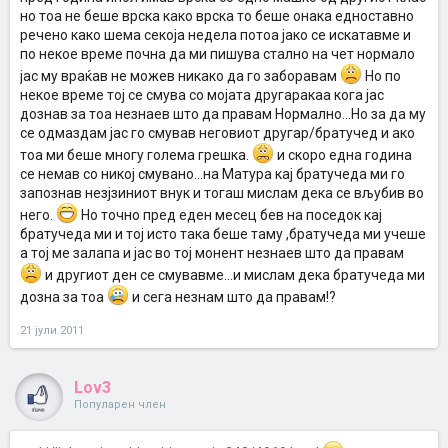
но тоа не беше врска како врска то беше онака едноставно
речено како шема секоја недела потоа јако се искатавме и
по некое време почна да ми пишува стално на чет нормало
јас му враќав не можев никако да го заборавам
Но по
некое време тој се смува со мојата другаракаа кога јас
дознав за тоа незнаев што да правам Нормално...Но за да му
се одмаздам јас го смував неговиот другар/братучед и ако
тоа ми беше многу голема грешка.
и скоро една година
се немав со никој смувано...на Матура кај братучеда ми го
запознав незјзиниот внук и тогаш мислам дека се вљубив во
него.
Но точно пред еден месец бев на поседок кај
братучеда ми и тој исто така беше таму ,братучеда ми учеше
а тој ме залапа и јас во тој монент незнаев што да правам
и другиот ден се смувавме...и мислам дека братучеда ми
дозна за тоа
и сега незнам што да правам!?
21 јули 2011
Lov3
Популарен член