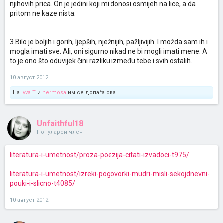
njihovih prica. On je jedini koji mi donosi osmijeh na lice, a da
pritom ne kaze nista.
3.Bilo je boljih i gorih, ljepših, nježnijih, pažljivijih. I možda sam ih i
mogla imati sve. Ali, oni sigurno nikad ne bi mogli imati mene. A
to je ono što oduvijek čini razliku između tebe i svih ostalih.
10 август 2012
На
Ivva.T
и
hermosa
им се допаѓа ова.
Unfaithful18
Популарен член
literatura-i-umetnost/proza-poezija-citati-izvadoci-t975/
literatura-i-umetnost/izreki-pogovorki-mudri-misli-sekojdnevni-
pouki-i-slicno-t4085/
10 август 2012