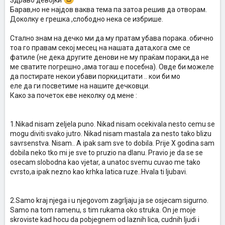
Здраво девојки
Барав,но не најдов ваква тема па затоа решив да отворам.
Доколку е грешка ,слободно нека се избрише.
Стално знам на дечко ми да му пратам убава порака..обично
тоа го правам секој месец на нашата дата,кога сме се
фатиле (не дека другите денови не му праќам пораки,да не
ме сватите погрешно ,ама тогаш е посебна). Овде би можеле
да постирате некои убави порки,цитати .. кои би мо
еле да ги посветиме на нашите дечковци.
Како за почеток еве неколку од мене :
1.Nikad nisam zeljela puno. Nikad nisam ocekivala nesto cemu se
mogu diviti svako jutro. Nikad nisam mastala za nesto tako blizu
savrsenstva. Nisam.. A ipak sam sve to dobila. Prije X godina sam
dobila neko tko mi je sve to pruzio na dlanu. Pravio je da se se
osecam slobodna kao vjetar, a unatoc svemu cuvao me tako
cvrsto,a ipak nezno kao krhka latica ruze..Hvala ti ljubavi.
2.Samo kraj njega i u njegovom zagrljaju ja se osjecam sigurno.
Samo na tom ramenu, s tim rukama oko struka. On je moje
skroviste kad hocu da pobjegnem od laznih lica, cudnih ljudi i