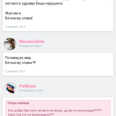
неговото здравје беше нарушено.
Жал ми е.
Вечна му слава!
2 јануари 2012
MacenceEna
Форумски идол
Почивај во мир.
Вечна му слава !!!!
2 јануари 2012
Pelikuna
Популарен член
Chupe напиша:
Епа добро бре луѓе читам и не можа, да ви се изначудам?!?!?!?
Како тоа сте се изненадиле???