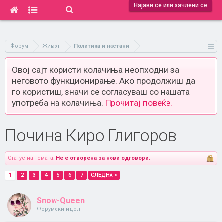
Најави се или зачлени се
Форум
Живот
Политика и настани
Овој сајт користи колачиња неопходни за
неговото функционирање. Ако продолжиш да
го користиш, значи се согласуваш со нашата
употреба на колачиња.
Прочитај повеќе.
Почина Киро Глигоров
Статус на темата:
Не е отворена за нови одговори.
1
2
3
4
5
6
7
СЛЕДНА >
Snow-Queen
Форумски идол