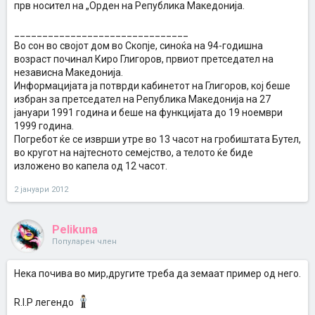
прв носител на „Орден на Република Македонија.
_______________________________
Во сон во својот дом во Скопје, синоќа на 94-годишна
возраст починал Киро Глигоров, првиот претседател на
независна Македонија.
Информацијата ја потврди кабинетот на Глигоров, кој беше
избран за претседател на Република Македонија на 27
јануари 1991 година и беше на функцијата до 19 ноември
1999 година.
Погребот ќе се изврши утре во 13 часот на гробиштата Бутел,
во кругот на најтесното семејство, а телото ќе биде
изложено во капела од 12 часот.
2 јануари 2012
Pelikuna
Популарен член
Нека почива во мир,другите треба да земаат пример од него.
R.I.P легендо