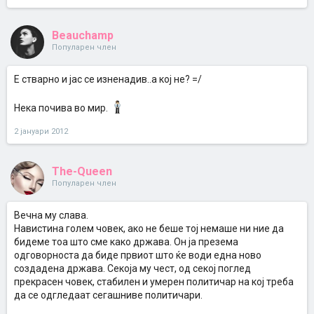
Beauchamp
Популарен член
Е стварно и јас се изненадив..а кој не? =/
Нека почива во мир.
2 јануари 2012
The-Queen
Популарен член
Вечна му слава.
Навистина голем човек, ако не беше тој немаше ни ние да
бидеме тоа што сме како држава. Он ја презема
одговорноста да биде првиот што ќе води една ново
создадена држава. Секоја му чест, од секој поглед
прекрасен човек, стабилен и умерен политичар на кој треба
да се одгледаат сегашниве политичари.