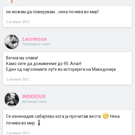
не можам да поверувам....нека почива во мир!
2 јануари 2012
Lacrimosa
Популарен член
Вечна му слава!
Камо сите да доживееме до 95. Алал!
Еден од најголемите луѓе во историјата на Македонија.
2 јануари 2012
INSIDIOUS
Истакнат член
Се изненадив сабајлево кога ја прочитав веста.
Нека
почива во мир
2 јануари 2012