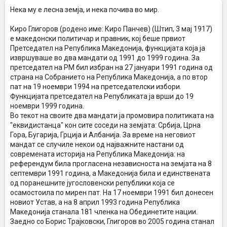
Нека му е лесна земја, и нека почива во мир.
Киро Глигоров (родено име: Киро Панчев) (Штип, 3 мај 1917)
е македонски политичар и правник, кој беше првиот
Претседател на Република Македонија, функцијата која ја
извршуваше во два мандати од 1991 до 1999 година. За
претседател на РМ бил избран на 27 јануари 1991 година од
страна на Собранието на Република Македонија, а по втор
пат на 19 ноември 1994 на претседателски избори.
Функцијата претседател на Републиката ја врши до 19
ноември 1999 година.
Во текот на своите два мандати ја промовира политиката на
"eквидистанца" кон сите соседи на земјата: Србија, Црна
Гора, Бугарија, Грција и Албанија. За време на неговиот
мандат се случиле некои од најважните настани од
современата историја на Република Македонија: на
референдум била прогласена независноста на земјата на 8
септември 1991 година, а Македонија била и единствената
од поранешните југословенски републики која се
осамостоила по мирен пат. На 17 ноември 1991 бил донесен
новиот Устав, а на 8 април 1993 година Република
Македонија станала 181 членка на Обединетите нации.
Заедно со Борис Трајковски, Глигоров во 2005 година станал