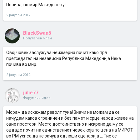
Почивај во мир Македонецу!
2 јануари 2012
BlackSwan5
Популарен член
Овој човек заслужува неизмерна почит како прв
претседател на независна Република Македонија.Нека
почива во мир.
2 јануари 2012
julie77
Форумски идол
Морам да искажам револт тука! Значи не можам да се
начудам каков ограничен и без памет и срце народ живее на
овие простори. Место достоинствено и искрено да му се
оддаде почит на единствениот човек која по цена на МИРОТ
во РМ успеа да не зачува од лоши сценарија ... Тие се