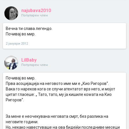
najubava2010
Популарен член
Вечна ти слава легендо.
Почивај во мир.
2 јануари 2012
LilBaby
Популарен член
Почивај во мир.
Прва асоцијација на неговото име ми е „Кио Ригоров“.
Вака го нареков кога се случи атентатот врз него, и мојот
цитат гласеше: „ Тато, тато, му ја кишиле коwата на Кио
Ригоров“.
За мене е неочекувана неговата смрт, без разлика на
неговите години.
Но, некако навестуваше на ова бидејќи последниве месеци