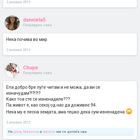
2 јануари 2012
danniela5
Популарен член
Нека почива во мир.
2 јануари 2012
Chupe
Популарен член
Епа добро бре луѓе читам и не можа, да ви се
изначудам?!?!?!?
Како тоа сте се изненадиле???
Па живот е, као секој од нас да доживее 94.
Нека му е лесна земјата, ама тешко дека сум изненадена
2 јануари 2012
На
glow
,
Madonna
и
daniloo
им се допаѓа ова.