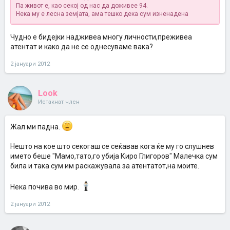
Па живот е, као секој од нас да доживее 94.
Нека му е лесна земјата, ама тешко дека сум изненадена
Чудно е бидејки надживеа многу личности,преживеа
атентат и како да не се однесуваме вака?
2 јануари 2012
Look
Истакнат член
Жал ми падна.
Нешто на кое што секогаш се сеќавав кога ќе му го слушнев
името беше "Мамо,тато,го убија Киро Глигоров" Малечка сум
била и така сум им раскажувала за атентатот,на моите.
Нека почива во мир.
2 јануари 2012