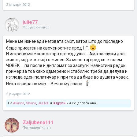
2 јануари 2012
julie77
Форумски идол
Мене ме изненади неговата смрт, затоа што до последно
беше присатен на свеченостите пред НГ.
И искрено ми е жал за прв пат од душа ... Ама заслужи долг
живот, кој ретко кој го живее. За мене тој пред се е голем
ЧОВЕК ... па после и дипломат со заслуги. Навистина редок
пример за тоа како одмерено и стабилно треба да делува и
изгледа еден политичар и при тоа да биде во душата човек.
Нека почива во мир ... Вечна му слава.
2 јануари 2012
На
Alanna
,
Shana
,
JuLleE
и
3 други
им се допаѓа ова.
Zaljubena111
Популарен член