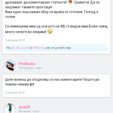
дрзнуваат да коментираат глупости!
Срамота! Да се
засрамат таквите простаци!
Ама еден лош кажан збор се враќа со стотина. Господ е
голем.
Се извинувам ама од она што на ФБ го видов има Боже чувај,
многу нелуѓе во земјава!
2 јануари 2012
На
girl.23
,
JuLleE
и
Offspring
им се допаѓа ова.
Pelikuna
Популарен член
Џули можеш да споделиш со нас коментарите?зошто јас
повеке немам фб
2 јануари 2012
ana05
Истакнат член