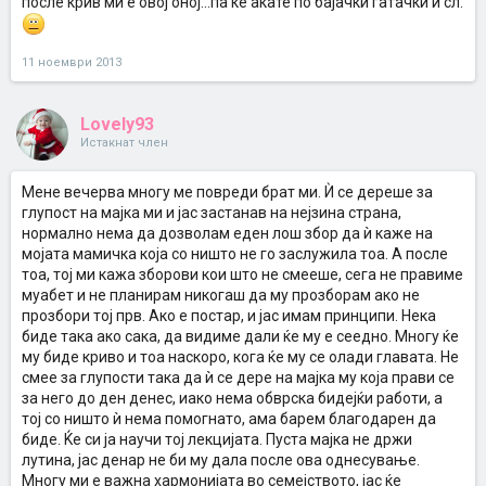
после крив ми е овој оној...па ќе акате по бајачки гатачки и сл.
11 ноември 2013
Lovely93
Истакнат член
Мене вечерва многу ме повреди брат ми. Ѝ се дереше за
глупост на мајка ми и јас застанав на нејзина страна,
нормално нема да дозволам еден лош збор да ѝ каже на
мојата мамичка која со ништо не го заслужила тоа. А после
тоа, тој ми кажа зборови кои што не смееше, сега не правиме
муабет и не планирам никогаш да му прозборам ако не
прозбори тој прв. Ако е постар, и јас имам принципи. Нека
биде така ако сака, да видиме дали ќе му е сеедно. Многу ќе
му биде криво и тоа наскоро, кога ќе му се олади главата. Не
смее за глупости така да ѝ се дере на мајка му која прави се
за него до ден денес, иако нема обврска бидејќи работи, а
тој со ништо ѝ нема помогнато, ама барем благодарен да
биде. Ќе си ја научи тој лекцијата. Пуста мајка не држи
лутина, јас денар не би му дала после ова однесување.
Многу ми е важна хармонијата во семејството, јас ќе