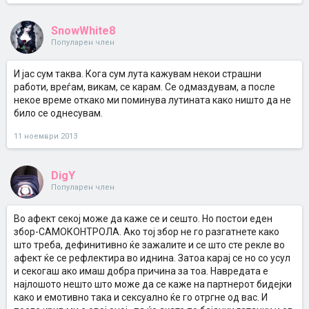
SnowWhite8
Популарен член
И јас сум таква. Кога сум лута кажувам некои страшни
работи, вреѓам, викам, се карам. Се одмаздувам, а после
некое време откако ми поминува лутината како ништо да не
било се однесувам.
11 ноември 2013
DigY
Популарен член
Во афект секој може да каже се и сешто. Но постои еден
збор-САМОКОНТРОЛА. Ако тој збор не го разгатнете како
што треба, дефинитивно ќе зажалите и се што сте рекле во
афект ќе се рефлектира во иднина. Затоа карај се но со усул
и секогаш ако имаш добра причина за тоа. Навредата е
најлошото нешто што може да се каже на партнерот бидејки
како и емотивно така и сексуално ќе го отргне од вас. И