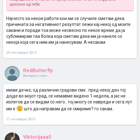
целосно од тебе.
Најчесто за некои работи кои ми се случиле сметам дека
причината за негативниот резултат лежи кај некој од моите
сакани и поради тоа може несвесно по некое време да ја
сублимирам таа болка која сметам дека ми ја нанеле со
некоја која сега ним им ја нанесувам. А несакам.
29 октомври 2013
RedButterfly
Активен член
имам дечко, од различни градови сме.. пред некој ден тој
дојде во мојот град, се немавме видено 1 недела, а јас не
излегов да се видам со него...тој многу се навреди и сега лут
ми е
што да направам да се смириме? го сакам..
11 ноември 2013
Viktorijaaa5