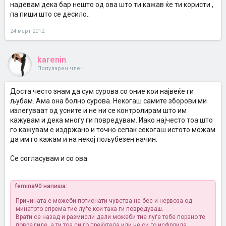
надевам дека бар нешто од ова што ти кажав ќе ти користи ,
па пиши што се десило..
24 март 2012
karenin
Популарен член
Доста често знам да сум сурова со оние кои највеќе ги
љубам. Ама она болно сурова. Некогаш самите зборови ми
излегуваат од усните и не ни се контролирам што им
кажувам и дека многу ги повредувам. Иако најчесто тоа што
го кажувам е издржано и точно сепак секогаш истото можам
да им го кажам и на некој пољубезен начин.
Се согласувам и со ова.
femina90 напиша:
Причината е можеби потиснати чувства на бес и нервоза од
минатото спрема тие луѓе кои така ги повредуваш.
Врати се назад и размисли дали можеби тие луѓе тебе порано те
повредиле, а ти тоа си го преќутела или не си го исфрлила