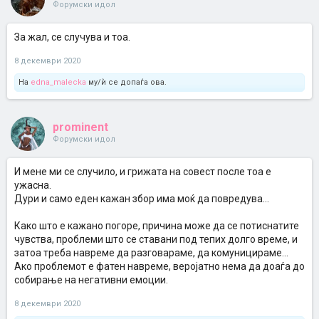
Форумски идол
За жал, се случува и тоа.
8 декември 2020
На
edna_malecka
му/ѝ се допаѓа ова.
prominent
Форумски идол
И мене ми се случило, и грижата на совест после тоа е
ужасна.
Дури и само еден кажан збор има моќ да повредува...
Како што е кажано погоре, причина може да се потиснатите
чувства, проблеми што се ставани под тепих долго време, и
затоа треба навреме да разговараме, да комуницираме...
Ако проблемот е фатен навреме, веројатно нема да доаѓа до
собирање на негативни емоции.
8 декември 2020