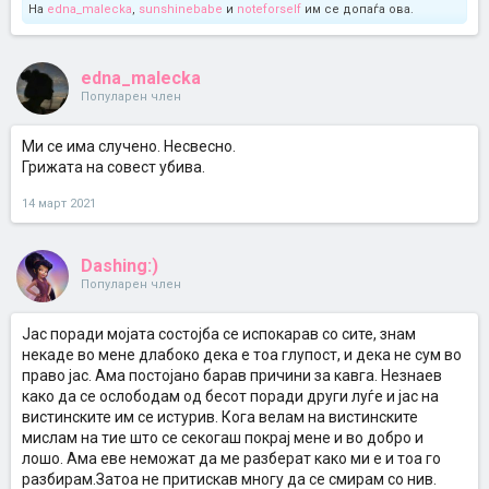
На
edna_malecka
,
sunshinebabe
и
noteforself
им се допаѓа ова.
edna_malecka
Популарен член
Ми се има случено. Несвесно.
Грижата на совест убива.
14 март 2021
Dashing:)
Популарен член
Јас поради мојата состојба се испокарав со сите, знам
некаде во мене длабоко дека е тоа глупост, и дека не сум во
право јас. Ама постојано барав причини за кавга. Незнаев
како да се ослободам од бесот поради други луѓе и јас на
вистинските им се истурив. Кога велам на вистинските
мислам на тие што се секогаш покрај мене и во добро и
лошо. Ама еве неможат да ме разберат како ми е и тоа го
разбирам.Затоа не притискав многу да се смирам со нив.