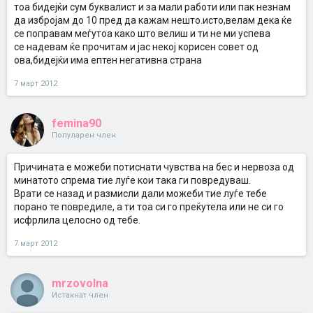
тоа бидејќи сум буквалист и за мали работи или пак незнам
да избројам до 10 пред да кажам нешто.исто,велам дека ќе
се поправам меѓутоа како што велиш и ти не ми успева
се надевам ќе прочитам и јас некој корисен совет од
ова,бидејќи има ептен негативна страна
7 март 2012
femina90
Популарен член
Причината е можеби потиснати чувства на бес и нервоза од
минатото спрема тие луѓе кои така ги повредуваш.
Врати се назад и размисли дали можеби тие луѓе тебе
порано те повредиле, а ти тоа си го преќутела или не си го
исфрлила целосно од тебе.
7 март 2012
mrzovolna
Истакнат член