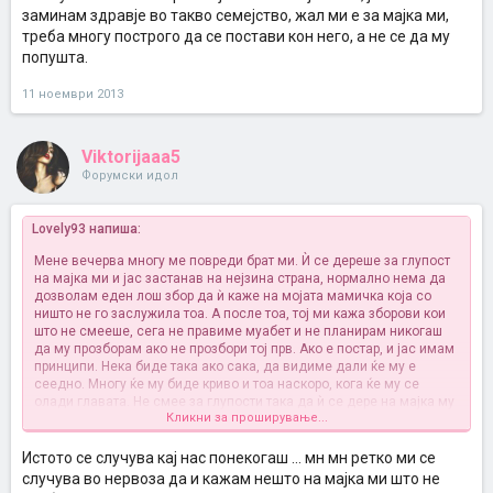
заминам здравје во такво семејство, жал ми е за мајка ми,
треба многу построго да се постави кон него, а не се да му
попушта.
11 ноември 2013
Viktorijaaa5
Форумски идол
Lovely93 напиша:
Мене вечерва многу ме повреди брат ми. Ѝ се дереше за глупост
на мајка ми и јас застанав на нејзина страна, нормално нема да
дозволам еден лош збор да ѝ каже на мојата мамичка која со
ништо не го заслужила тоа. А после тоа, тој ми кажа зборови кои
што не смееше, сега не правиме муабет и не планирам никогаш
да му прозборам ако не прозбори тој прв. Ако е постар, и јас имам
принципи. Нека биде така ако сака, да видиме дали ќе му е
сеедно. Многу ќе му биде криво и тоа наскоро, кога ќе му се
олади главата. Не смее за глупости така да ѝ се дере на мајка му
Кликни за проширување...
која прави се за него до ден денес, иако нема обврска бидејќи
работи, а тој со ништо ѝ нема помогнато, ама барем благодарен
да биде. Ќе си ја научи тој лекцијата. Пуста мајка не држи лутина,
Истото се случува кај нас понекогаш ... мн мн ретко ми се
јас денар не би му дала после ова однесување.
случува во нервоза да и кажам нешто на мајка ми што не