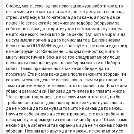
Според мене , секој од нас некогаш кажува работи кои што
не ги мисли и не сака да ги каже , но ете делувала нервоза ,
стрес , депресија па го натерала да ги каже, а после да се
покае. Но сепак кога ќе размислам подобро (зборувам за
себе си не сакам да те критикувам) неможам да му кажам
нешто на некого онака што би се рекло "Од чиста мира" а да
не сум имала причина да го помислам тоа..Да признавам
бесот прави ОГРОМНИ чуда со нас луѓето, не прави еден вид
на монструми. Особено мене.. Јас сум личност која што е
многу невротична и бесна и со тоа следуваат многу лоши
последици така да верувај те разбирам како ти е. Побара
совет.. Тешко прашање но сепак ќе се обидам да ти
помогнам. Ете и сама кажа дека после кажаните зборови, ти
се каеш и секако дека се осеќаш лошо.. Чим си ја отворила
темата значи многу ти е тешко што го правиш тоа.. Епа седни
убаво и размисли си. Направи да ти влезе во главата мисла
"Не го прави тоа, знаеш што се случи минатиот пат", па би
требало од стравот дека повторно ќе се чувствуваш лошо ,
да не можеш да го кажуваш тоа што не сакаш да го кажеш.
Научи се себе си како да се контролираш ете ако треба и на
некој многу старомоден и глупав начин (број до 10) ама само
некако да ја избегнеш таа караница и да не ги кажеш лошите
зборови.. Незнам што друго да ти кажам , искрено многу се