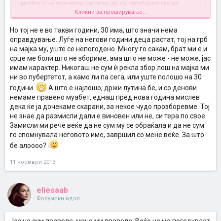
муабет и не планирам никогаш да му прозборам ако не
прозбори тој прв. Ако е постар, и јас имам принципи. Нека
Кликни за проширување...
биде така ако сака, да видиме дали ќе му е сеедно. Многу ќе
му биде криво и тоа наскоро, кога ќе му се олади главата. Не
Но тој не е во такви години, 30 има, што значи нема
Кликни за проширување...
смее за глупости така да ѝ се дере на мајка му која прави се
оправдување. Луѓе на негови години деца растат, тој на грб
за него до ден денес, иако нема обврска бидејќи работи, а тој
на мајка му, уште се непогодено. Многу го сакам, брат ми е и
Истото се случува кај нас понекогаш ... мн мн ретко ми се случува
со ништо ѝ нема помогнато, ама барем благодарен да биде.
срце ме боли што не збориме, ама што не може - не може, јас
во нервоза да и кажам нешто на мајка ми што не треба да и
Ќе си ја научи тој лекцијата. Пуста мајка не држи лутина, јас
кажам но верувај после 2 минути кога ќе размислам многу ми е
денар не би му дала после ова однесување.
имам карактер. Никогаш не сум ѝ рекла збор лош на мајка ми
криво и и се извинувам
А сестра ми има 18 и е баш во тие години
ни во пубертетот, а камо ли па сега, или уште полошо на 30
како да знае се и мн избувнува за ништо се кара се дере ,секогаш
години.
А што е најлошо, држи лутина бе, и со денови
сум на страната на мама и суп против неа ни се случува после
немаме правено муабет, еднаш пред нова година мислев
таков момент да не зборуваме 4-5 дена и накрај пак прва ќе ме
дека ќе ја дочекаме скарани, за некое чудо прозборевме. Тој
побара затоа што секогаш и е потребна мојата помош и не може
без мене
не знае да размисли дали е виновен или не, си тера по свое.
Замисли ми рече веќе да не сум му се обраќала и да не сум
го спомнувала неговото име, завршил со мене веќе. За што
бе алоооо?
11 ноември 2013
eliesaab
Форумски идол