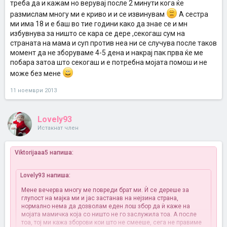
треба да и кажам но верувај после 2 минути кога ќе
размислам многу ми е криво и и се извинувам
А сестра
ми има 18 и е баш во тие години како да знае се и мн
избувнува за ништо се кара се дере ,секогаш сум на
страната на мама и суп против неа ни се случува после таков
момент да не зборуваме 4-5 дена и накрај пак прва ќе ме
побара затоа што секогаш и е потребна мојата помош и не
може без мене
11 ноември 2013
Lovely93
Истакнат член
Viktorijaaa5 напиша:
Lovely93 напиша:
Мене вечерва многу ме повреди брат ми. Ѝ се дереше за
глупост на мајка ми и јас застанав на нејзина страна,
нормално нема да дозволам еден лош збор да ѝ каже на
мојата мамичка која со ништо не го заслужила тоа. А после
тоа, тој ми кажа зборови кои што не смееше, сега не правиме