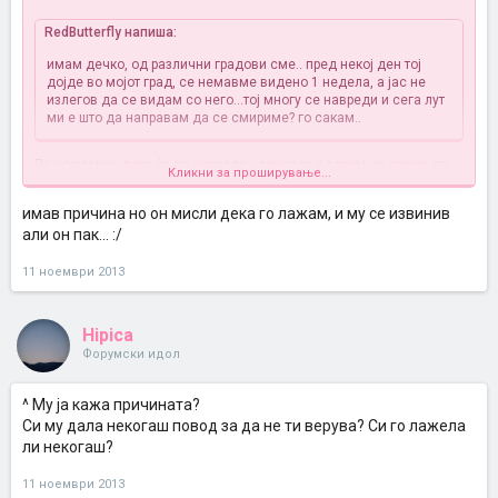
RedButterfly напиша:
имам дечко, од различни градови сме.. пред некој ден тој
дојде во мојот град, се немавме видено 1 недела, а јас не
излегов да се видам со него...тој многу се навреди и сега лут
ми е
што да направам да се смириме? го сакам..
Па нормално дека ќе се навреди , дечко ти е зарем не сакаш да
Кликни за проширување...
си со него и да го видиш ? И јас би се лутела во ваква ситуација ...
Совет нз да ти дадам но ноколку си имала некоја причина поради
имав причина но он мисли дека го лажам, и му се извинив
која што не си се видела со него раскажи му убаво се надевам
али он пак... :/
дека ќе те свати, ако не извини му се и вети дека нема да ти се
повтори повторно
11 ноември 2013
Hipica
Форумски идол
^ Му ја кажа причината?
Си му дала некогаш повод за да не ти верува? Си го лажела
ли некогаш?
11 ноември 2013