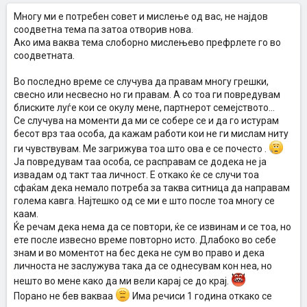
Многу ми е потребен совет и мислење од вас, не најдов
соодветна тема па затоа отворив нова.
Ако има ваква тема слоборно мислењево префрлете го во
соодветната.
Во последно време се случува да правам многу грешки,
свесно или несвесно но ги правам. А со тоа ги повредувам
блиските луѓе кои се окулу мене, партнерот семејството...
Се случува на моменти да ми се собере се и да го истурам
бесот врз таа особа, да кажам работи кои не ги мислам ниту
ги чувствувам. Ме загрижува тоа што ова е се почесто .
Ја повредувам таа особа, се расправам се додека не ја
извадам од такт таа личност. Е откако ќе се случи тоа
сфаќам дека немало потреба за таква ситница да направам
голема кавга. Најтешко од се ми е што после тоа многу се
каам.
Ќе речам дека нема да се повтори, ќе се извинам и се тоа, но
ете после извесно време повторно исто. Длабоко во себе
знам и во моментот на бес дека не сум во право и дека
личноста не заслужува така да се однесувам кон неа, но
нешто во мене како да ми вели карај се до крај.
Порано не бев вакваа
Има речиси 1 година откако се