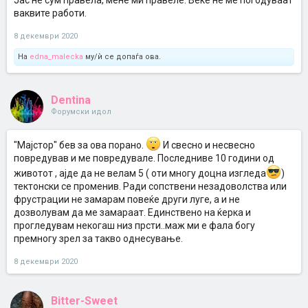
Јас не сум правела, мене ми правеле. Веќе не ме погодуваат
ваквите работи.
8 декември 2020
На
edna_malecka
му/ѝ се допаѓа ова.
Dentina
Форумски идол
"Мајстор" бев за ова порано.
И свесно и несвесно
повредував и ме повредувале. Последниве 10 години од
животот , ајде да не велам 5 ( оти многу доцна изгледа
)
тектонски се променив. Ради сопствени незадоволства или
фрустрации не замарам повеќе други луге, а и не
дозволувам да ме замараат. Единствено на ќерка и
прогледувам некогаш низ прсти..маж ми е фала богу
премногу зрел за такво однесување.
8 декември 2020
Bitter-Sweet