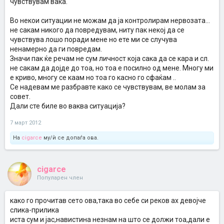
чувствувам вака.
Во некои ситуации не можам да ја контролирам нервозата...
не сакам никого да повредувам, ниту пак некој да се
чувствува лошо поради мене но ете ми се случува
ненамерно да ги повредам.
Значи пак ќе речам не сум личност која сака да се кара и сл.
не сакам да дојде до тоа, но тоа е посилно од мене. Многу ми
е криво, многу се каам но тоа го касно го сфаќам ..
Се надевам ме разбравте како се чувствувам, ве молам за
совет.
Дали сте биле во ваква ситуација?
7 март 2012
На
cigarce
му/ѝ се допаѓа ова.
cigarce
Популарен член
како го прочитав сето ова,така во себе си реков ах девојче
слика-прилика
иста сум и јас,навистина незнам на што се должи тоа,дали е