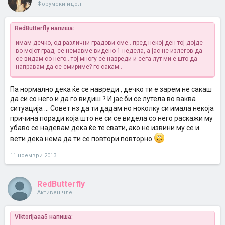
Форумски идол
RedButterfly напиша:
имам дечко, од различни градови сме.. пред некој ден тој дојде
во мојот град, се немавме видено 1 недела, а јас не излегов да
се видам со него...тој многу се навреди и сега лут ми е
што да
направам да се смириме? го сакам..
Па нормално дека ќе се навреди , дечко ти е зарем не сакаш
да си со него и да го видиш ? И јас би се лутела во ваква
ситуација ... Совет нз да ти дадам но ноколку си имала некоја
причина поради која што не си се видела со него раскажи му
убаво се надевам дека ќе те свати, ако не извини му се и
вети дека нема да ти се повтори повторно
11 ноември 2013
RedButterfly
Активен член
Viktorijaaa5 напиша: