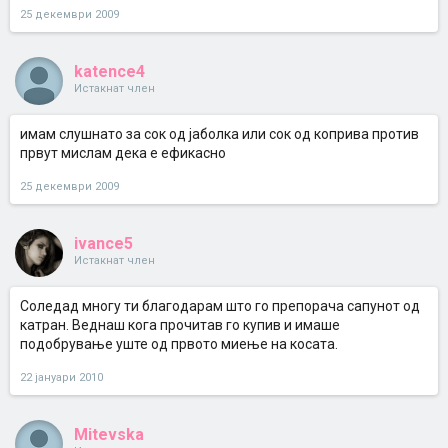
одговара и за сензитивна кожа не ми е нешто посебно! Дури
25 декември 2009
можам комотно и да користам друг ...(сеа добро не оние 1л за 60
ден. тие ми прават првут пак) ...за промена на месец - два, без
проблем...ама Х&Ш си е Х&Ш ...така да пробај ...
katence4
Гуд лак
Истакнат член
имам слушнато за сок од јаболка или сок од коприва против
првут мислам дека е ефикасно
25 декември 2009
ivance5
Истакнат член
Соледад многу ти благодарам што го препорача сапунот од
катран. Веднаш кога прочитав го купив и имаше
подобрување уште од првото миење на косата.
22 јануари 2010
Mitevska