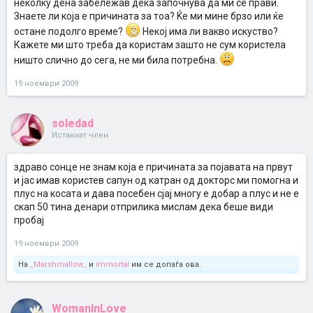
неколку дена забележав дека започнува да ми се прави.
Знаете ли која е причината за тоа? Ќе ми мине брзо или ќе
остане подолго време?
Некој има ли вакво искуство?
Кажете ми што треба да користам зашто не сум користела
ништо слично до сега, не ми била потребна.
19 ноември 2009
soledad
Истакнат член
здраво сонце не знам која е причината за појавата на првут
и јас имав користев сапун од катран од докторс ми помогна и
плус на косата и дава посебен сјај многу е добар а плус и не е
скап 50 тина денари отприлика мислам дека беше види
пробај
19 ноември 2009
На
_Marshmallow_
и
immortal
им се допаѓа ова.
WomanInLove