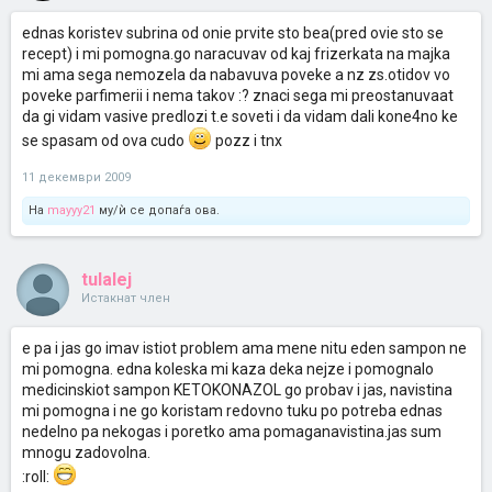
ednas koristev subrina od onie prvite sto bea(pred ovie sto se
recept) i mi pomogna.go naracuvav od kaj frizerkata na majka
mi ama sega nemozela da nabavuva poveke a nz zs.otidov vo
poveke parfimerii i nema takov :? znaci sega mi preostanuvaat
da gi vidam vasive predlozi t.e soveti i da vidam dali kone4no ke
se spasam od ova cudo
pozz i tnx
11 декември 2009
На
mayyy21
му/ѝ се допаѓа ова.
tulalej
Истакнат член
e pa i jas go imav istiot problem ama mene nitu eden sampon ne
mi pomogna. edna koleska mi kaza deka nejze i pomognalo
medicinskiot sampon KETOKONAZOL go probav i jas, navistina
mi pomogna i ne go koristam redovno tuku po potreba ednas
nedelno pa nekogas i poretko ama pomaganavistina.jas sum
mnogu zadovolna.
:roll: