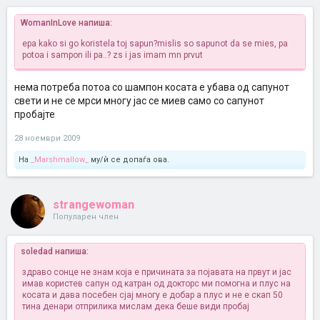
WomanInLove напиша:
epa kako si go koristela toj sapun?mislis so sapunot da se mies, pa
potoa i sampon ili pa..? zs i jas imam mn prvut
нема потреба потоа со шампон косата е убава од сапунот
свети и не се мрси многу јас се миев само со сапунот
пробајте
28 ноември 2009
На
_Marshmallow_
му/ѝ се допаѓа ова.
strangewoman
Популарен член
soledad напиша:
здраво сонце не знам која е причината за појавата на првут и јас
имав користев сапун од катран од докторс ми помогна и плус на
косата и дава посебен сјај многу е добар а плус и не е скап 50
тина денари отприлика мислам дека беше види пробај