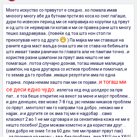
Моето искуство со прввутот е следно...ко помала имав
мнооогу многу абе да бутнам прсти во коса ко снег паѓаше,
дури по исвесен период ми се направија ко корупки од првут
и од што се нервирав ги копав и ми се правеа рани што многу
тешко заздравуваа...(повеќе од тоа што нон стоп ги
прекопував него од друго
) Па мајка ми ми ставаше на
раните една маст ваљда онаа што им се става на бебињата
што имаат такви ранички по главата али не памтам точно...и
користев разни шампони за првут ама ништо не ми
помагаше...потоа случајно дознав, тогаш имаше малиција
шампон, на една другарка со истиов проблем и помогнал, и
го земав да го пробам...имаше резултати ама по една
и тогаш ми
година...појма немам зашто пак ми се појави...
се деси едно чудо
...излегоа хед енд шолдерс за прв
пат....е тоа беше откритие на векот за мене и мојот проблем...
и ден денешен, еве може 7-8 год. јас немам никаков проблем
со првут...ментолот ми го направи тоа добро...некако ми е
најјак...и и другите се ок ама тој ми е најдобар ...само
класикот 2 во 1 не ми одговара и за сензитивна кожа не ми е
нешто посебно! Дури можам комотно и да користам друг ...
(сеа добро не оние 1л за 60 ден. тие ми прават првут пак)
...за промена на месец - два, без проблем...ама Х&Ш си е Х&Ш