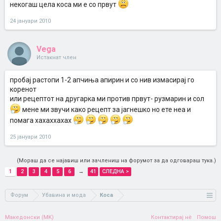
некогаш цела коса ми е со првут
24 јануари 2010
Vega
Истакнат член
пробај растопи 1-2 апчиња апирин и со нив измасирај го
коренот
или рецептот на другарка ми против првут- рузмарин и сол
мене ми звучи како рецепт за јагнешко но ете неа и
помага хахаххахах
25 јануари 2010
(Мораш да се најавиш или зачлениш на форумот за да одговараш тука.)
1
2
3
4
5
6
→
41
СЛЕДНА >
Форум
Убавина и мода
Коса
Македонски (MK)
Контактирај нè
Помош