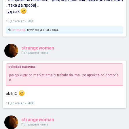
...така да пробај ...
Гуд лак
10 декември 2009
На
immortal
му/ѝ се допаѓа ова.
strangewoman
Популарен член
soledad напиша:
jas go kupiv od market ama bi trebalo da ima i po aptekite od doctor's
e
ok tnQ
11 декември 2009
strangewoman
Популарен член