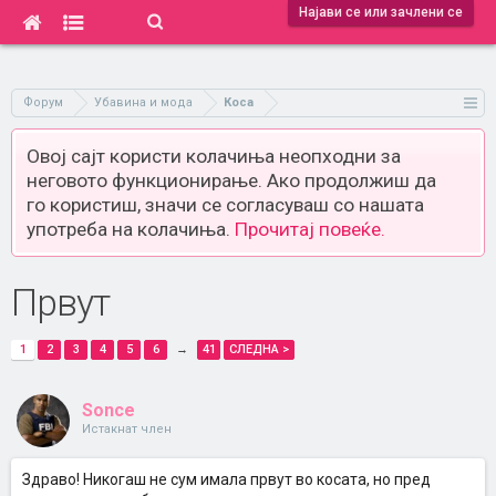
Најави се или зачлени се
Форум
Убавина и мода
Коса
Овој сајт користи колачиња неопходни за
неговото функционирање. Ако продолжиш да
го користиш, значи се согласуваш со нашата
употреба на колачиња.
Прочитај повеќе.
Првут
1
2
3
4
5
6
→
41
СЛЕДНА >
Sonce
Истакнат член
Здраво! Никогаш не сум имала првут во косата, но пред