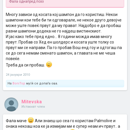
Фала однапред позз
Многу зависи од косата кој шампон да го користиш. Некои
шампони кои тебе би ти одговарале, не некое друго девојче
може уште повеќ првут да му прават. Најдобро е да пробаш
разни шампони додека не го најдеш вистинскиот.
И јас како тебе пред едно... 8 години можда имав многу
првут. Пробав со Хед ен шолдерс и косата уште толку со
првут ми се направи. Па го пробав Вош енд гоу и одтогаш па
се до сега немам сменато шампон, а главата не ме чеша
повеќе.
Треба да си пробаш.
24 јануари 2010
На
BoniTop
му/ѝ се допаѓа ова.
Mitevska
Истакнат член
Фала маче
Али знаеш шо сеа го користам Palmolive и
онака некоаш коа ке ја измијам ми е супер неам ич првут.. а