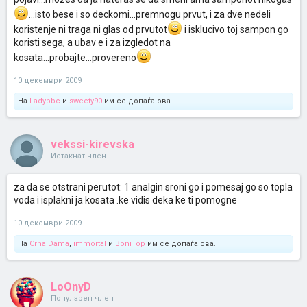
...isto bese i so deckomi...premnogu prvut, i za dve nedeli
koristenje ni traga ni glas od prvutot
i isklucivo toj sampon go
koristi sega, a ubav e i za izgledot na
kosata...probajte...provereno
10 декември 2009
На
Ladybbc
и
sweety90
им се допаѓа ова.
vekssi-kirevska
Истакнат член
za da se otstrani perutot: 1 analgin sroni go i pomesaj go so topla
voda i isplakni ja kosata .ke vidis deka ke ti pomogne
10 декември 2009
На
Crna Dama
,
immortal
и
BoniTop
им се допаѓа ова.
LoOnyD
Популарен член