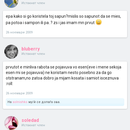
Истакнат член
epa kako si go koristela toj sapun?mislis so sapunot da se mies,
pa potoa i sampon ili pa..? zs i jas imam mn prvut
26 ноември 2009
bluberry
Истакнат член
prvutot e minliva rabota se pojavuva vo esen(eve i mene sekoja
esen mi se pojavuva) ne koristam nesto posebno za da go
otstranam,no zatoa dobro ja mijam kosata i samiot isceznuva
:roll:
26 ноември 2009
На
solnishko
му/ѝ се допаѓа ова.
soledad
Истакнат член