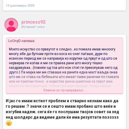
19 декември 2009
princess92
Истакнат член
LoOnyD напиша:
Моето искуство со прввутот е следно...ко помала имав мнооогу
многу абе да бутнам прсти во коса ко снег паѓаше, дури по
исвесен период ми се направија ко корупки од првут и од што се
нервирав ги копав и ми се правеа рани што многу тешко
заздравуваа...(повеќе од тоа што нон стоп ги прекопував него од
друго
) Па мајка ми ми ставаше на раните една маст ваљда онаа
што им се става на бебињата што имаат такви ранички по главата
али не памтам точно...и користев разни шампони за првут ама
ништо не ми помагаше...потоа случајно дознав, тогаш имаше
Кликни за проширување...
малиција шампон, на една другарка со истиов проблем и
помогнал, и го земав да го пробам...имаше резултати ама по една
и тогаш ми се
И јас го имам истиот проблем и стварно незнам како да
година...појма немам зашто пак ми се појави...
го решам :? значи се и сешто имам пробано што веќе и
деси едно чудо
...излегоа хед енд шолдерс за прв пат....е
изгубив надеж. сега ќе го послушам твојов совет за хед
тоа беше откритие на векот за мене и мојот проблем... и ден
енд шолдерс да видиме дали ќе има резултати поззззз
денешен, еве може 7-8 год. јас немам никаков проблем со
првут...ментолот ми го направи тоа добро...некако ми е најјак...и и
другите се ок ама тој ми е најдобар ...само класикот 2 во 1 не ми