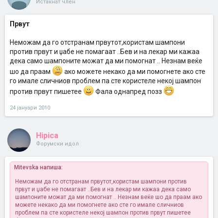
Истакнат член
Првут
Неможам да го отстранам првутот,користам шампони
против првут и џабе не помагаат ..Бев и на лекар ми кажаа
дека само шампоните можат да ми помогнат .. Незнам веќе
шо да праам
ако можете некако да ми помогнете ако сте
го имале сличниов проблем па сте користеле некој шампон
против првут пишетее
Фала однапред позз
24 јануари 2010
Hipica
Форумски идол
Mitevska напиша:
Неможам да го отстранам првутот,користам шампони против
првут и џабе не помагаат ..Бев и на лекар ми кажаа дека само
шампоните можат да ми помогнат .. Незнам веќе шо да праам
ако
можете некако да ми помогнете ако сте го имале сличниов
проблем па сте користеле некој шампон против првут пишетее