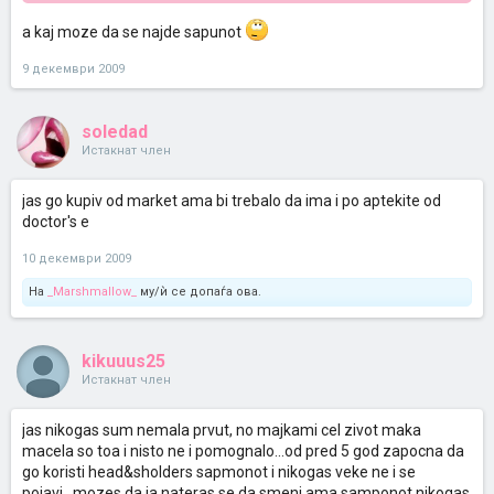
a kaj moze da se najde sapunot
9 декември 2009
soledad
Истакнат член
jas go kupiv od market ama bi trebalo da ima i po aptekite od
doctor's e
10 декември 2009
На
_Marshmallow_
му/ѝ се допаѓа ова.
kikuuus25
Истакнат член
jas nikogas sum nemala prvut, no majkami cel zivot maka
macela so toa i nisto ne i pomognalo...od pred 5 god zapocna da
go koristi head&sholders sapmonot i nikogas veke ne i se
pojavi...mozes da ja nateras se da smeni ama samponot nikogas