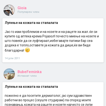
Gioia
Популарен член
Лупење на кожата на стапалата
Jaс го иам проблемов и на нозете и на рацете за жал..ќе си
купите од аптека крема Ројазол! почесто миење на нозете и
што повеќе да се луфтираат,избегавајте патики бар сеа
додека е топло,оставете ја кожата да дише,ќе ви биде
благодарна!
14 јули 2011
BubeFeminka
Истакнат член
Лупење на кожата на стапалата
пожелно е да посетите дерматолог, јас сум здравствен
работни во процес (сеуште студирам) па според моите
познавања, кожата на рацете и нозете најчесто се лупи