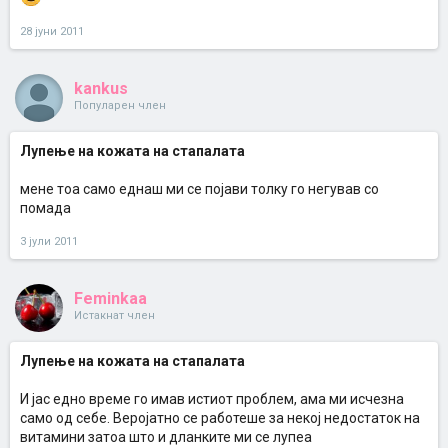
28 јуни 2011
kankus
Популарен член
Лупење на кожата на стапалата
мене тоа само еднаш ми се појави толку го негував со
помада
3 јули 2011
Feminkaa
Истакнат член
Лупење на кожата на стапалата
И јас едно време го имав истиот проблем, ама ми исчезна
само од себе. Веројатно се работеше за некој недостаток на
витамини затоа што и дланките ми се лупеа