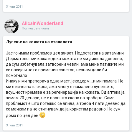
3 јули 2011
AlicaInWonderland
Популарен член
Лупење на кожата на стапалата
Јас го имам проблемов цел живот. Недостаток на витамини
Дерматолог ми кажа и дека кожата не ми дишела доволно,
да сум избегнувала затворени чевли, ама мене патиките ми
се пасија и не го применив советов, незнам дали би
помогнало
Инаку и ми препорача една маст, јекодерм....и ми помага. Не
ми е исчезнато скроз, ама многу е намалено лупењето,
всушност кремава е за регенерација на кожата. Од аптека ја
земам 70 денари, не е воопшто скапо па пробајте. Само
проблемот е што потешко се впива, а треба 4 пати дневно да
се мачкам па не стигнувам да ја користам редовно. Не сум
дома по цел ден
3 јули 2011