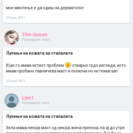
мое мислење е да одиш на дерматолог.
23 јуни 2011
The-Queen
Популарен член
Лупење на кожата на стапалата
И јас го имам истиот проблем
стварно грдо изгледа, исто
имам пробано павличева маст и лосиони но не помагаат.
23 јуни 2011
Linn1
Популарен член
Лупење на кожата на стапалата
Зела мама некоја маст од некоја жена прееска, па ај до утре