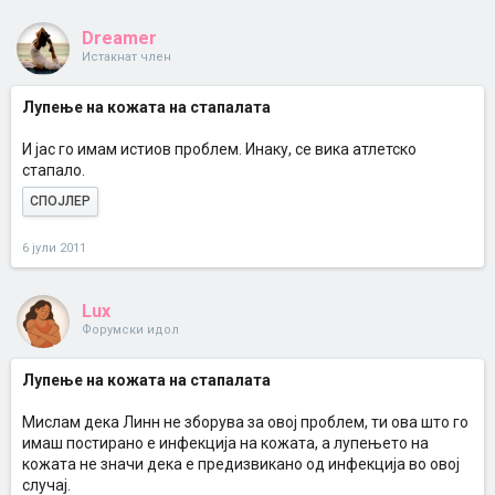
Dreamer
Истакнат член
Лупење на кожата на стапалата
И јас го имам истиов проблем. Инаку, се вика атлетско
стапало.
СПОЈЛЕР
6 јули 2011
Lux
Форумски идол
Лупење на кожата на стапалата
Мислам дека Линн не зборува за овој проблем, ти ова што го
имаш постирано е инфекција на кожата, а лупењето на
кожата не значи дека е предизвикано од инфекција во овој
случај.