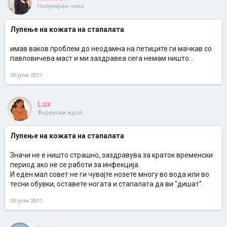
Популарен член
Лупење на кожата на стапалата
имав ваков проблем до неодамна на петиците ги мачкав со
павловичева маст и ми заздравеа сега немам ништо...
30 јули 2011
Lux
Форумски идол
Лупење на кожата на стапалата
Значи не е ништо страшно, заздравува за краток временски
период ако не се работи за инфекција.
И еден мал совет не ги чувајте нозете многу во вода или во
тесни обувки, оставете ногата и стапалата да ви "дишат".
30 јули 2011