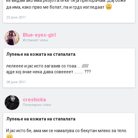
ќе видам ако има резултати ќе ти ја препорачам..Дај боже
да има, како прво ме болат, па и грдо изгледаат
23 јуни 2011
Blue-eyes-girl
Истакнат член
Лупење на кожата на стапалата
лелееее и јас исто загазив со тоаа ... ://///
ајде кој знае нека дава совеееет .......... ???
28 јуни 2011
creshicka
Популарен член
Лупење на кожата на стапалата
И јас исто бе, ама ми се намалува со бекутан млеко за тело.