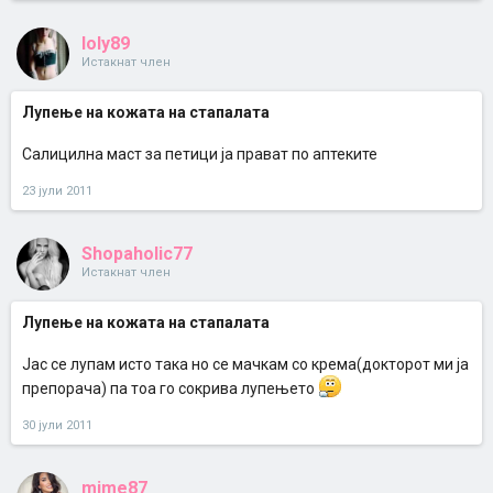
loly89
Истакнат член
Лупење на кожата на стапалата
Салицилна маст за петици ја прават по аптеките
23 јули 2011
Shopaholic77
Истакнат член
Лупење на кожата на стапалата
Јас се лупам исто така но се мачкам со крема(докторот ми ја
препорача) па тоа го сокрива лупењето
30 јули 2011
mime87