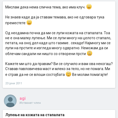
Мислам дека нема слична тема, ако има клуч.
Не знаев каде да ја ставам темава, ако не одговара тука
преместете
Од неодамна почна да ми се лупи кожата на стапалата. Тоа
не е она малку лупење. Ми се лупи многу на целото стапало,
петата, на оној дел каде што газиме.. секаде! Најмногу ми се
лупи на прстите и изгледа многу одвратно. Неможам да си
облечам сандали ни ништо со отворени прсти
Кажете ми што да правам? Ви се случило и вам ова некогаш?
Ставав павловичева маст и млеко за тело, но не помага. Ми
е страв да не се влоши состојбата
Ве молам помагајте!
23 јуни 2011
agi
Истакнат член
Лупење на кожата на стапалата