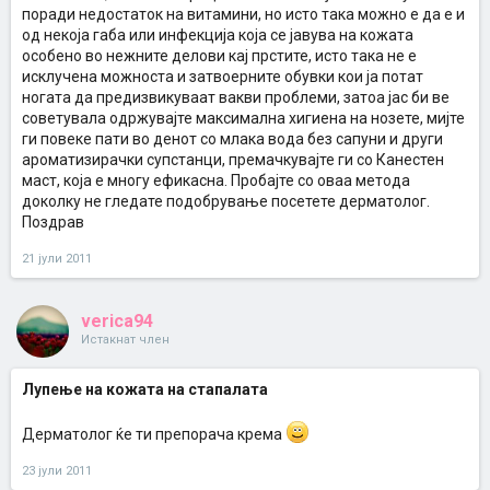
поради недостаток на витамини, но исто така можно е да е и
од некоја габа или инфекција која се јавува на кожата
особено во нежните делови кај прстите, исто така не е
исклучена можноста и затвоерните обувки кои ја потат
ногата да предизвикуваат вакви проблеми, затоа јас би ве
советувала одржувајте максимална хигиена на нозете, мијте
ги повеке пати во денот со млака вода без сапуни и други
ароматизирачки супстанци, премачкувајте ги со Канестен
маст, која е многу ефикасна. Пробајте со оваа метода
доколку не гледате подобрување посетете дерматолог.
Поздрав
21 јули 2011
verica94
Истакнат член
Лупење на кожата на стапалата
Дерматолог ќе ти препорача крема
23 јули 2011