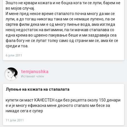
Зошто не крвари кожата и не боцка кога ти се лупи, барем не
во мојов случај.
И мене пред некое време стапалото почна многу да ми се
лупи, а до тогаш никогаш така ми се немаше лупено, па си
свртев филм дека ми е од многу пиење вода, ама изгледа
некој недостаток на витамини, па ги мачкав стапалава со
една крема во црвено пакување беше и ми заздравија сеа
фала богу не се лупат толку само од страни ми се, ама ќе се
среди и тоа.
6 јули 2011
temjanushka
Истакнат член
Лупење на кожата на стапалата
купети си маст КАНЕСТЕН оди без рецепта околу 150 денари
е и је многу ефикасна мене десното стапало ми бесе за
никаде сега е супер
11 јули 2011