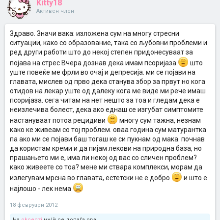
Kitty18
Активен член
Здраво. Значи вака: изложена сум на многу стресни
ситуации, како со образование, така со љубовни проблеми и
ред други работи што до некој степен придонесуваат за
појава на стрес Вчера дознав дека имам псоријаза
што
уште повеќе ме фрли во очај и депресија. ми се појави на
главата, мислев од прво дека станува збор за првут но кога
отидов на лекар уште од далеку кога ме виде ми рече имаш
псоријаза. сега читам на нет нешто за тоа и гледам дека е
неизлечива болест, дека ако еднаш се изгубат симптомите
настануваат потоа рецидиви
многу сум тажна, незнам
како ке живеам со тој проблем. оваа година сум матурантка
па ако ми се појави баш тогаш ке си пукнам од мака. почнав
да користам креми и да пијам лекови на природна база, но
прашањето ми е, има ли некој од вас со сличен проблем?
како живеете со тоа? мене ми ствара комплекси, морам да
излегувам мрсна во главата, естетски не е добро
и што е
најлошо - лек нема
18 февруари 2012
На
okcenzi
му/ѝ се допаѓа ова.