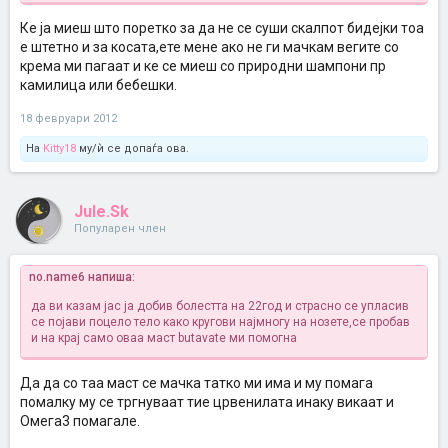
Ке ја миеш што поретко за да не се суши скалпот бидејки тоа
е штетно и за косата,ете мене ако не ги мачкам вегите со
крема ми пагаат и ке се миеш со природни шампони пр
камилица или бебешки.
18 февруари 2012
На
Kitty18
му/ѝ се допаѓа ова.
Jule.Sk
Популарен член
no.name6 напиша:
да ви казам јас ја добив болестта на 22год и страсно се упласив
се појави поцело тело како кругови најмногу на нозете,се пробав
и на крај само оваа маст butavate ми помогна
Да да со таа маст се мачка татко ми има и му помага
помалку му се тргнуваат тие црвенилата инаку викаат и
Омега3 помагале.