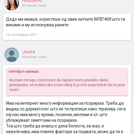
House95
Истакнат член
Дедо ми имаше, користеше од овие китките МЛЕЧКИ што ги
викаме и му исчезнуваа раните..
15 септември 2011
Jente
Истакнат член
mimidjon напиша:
Neznam mnogu i nemozam da najdam nisto posebno okolu
psorijazata ,ve molam ako znae nekoj ili ja ima ovaa bolest da mi pise
nesto.
Има на интернет многу информации за псоријаза. Треба да
видиш со дерматолог што ќе ти препише како терапија, сега
кај нас има многу креми, лосиони, мелеми и сл. што
ублажуваат симптоми на псоријаза.
Тоа што треба да знаеш е дека болеста, за жал, е
неизлечива, има повеќе фактори за појавата, може да ти е