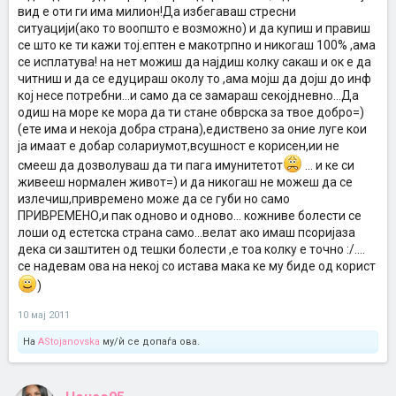
вид е оти ги има милион!Да избегаваш стресни
ситуацији(ако то воопшто е возможно) и да купиш и правиш
се што ке ти кажи тој.ептен е макотрпно и никогаш 100% ,ама
се исплатува! на нет можиш да најдиш колку сакаш и ок е да
читниш и да се едуцираш околу то ,ама мојш да дојш до инф
кој несе потребни...и само да се замараш секојдневно...Да
одиш на море ке мора да ти стане обврска за твое добро=)
(ете има и некоја добра страна),едиствено за оние луге кои
ја имаат е добар солариумот,всушност е корисен,ии не
смееш да дозволуваш да ти пага имунитетот
... и ке си
живееш нормален живот=) и да никогаш не можеш да се
излечиш,привремено може да се губи но само
ПРИВРЕМЕНО,и пак одново и одново... кожниве болести се
лоши од естетска страна само...велат ако имаш псоријаза
дека си заштитен од тешки болести ,е тоа колку е точно :/....
се надевам ова на некој со истава мака ке му биде од корист
)
10 мај 2011
На
AStojanovska
му/ѝ се допаѓа ова.