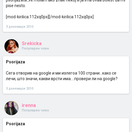
psorijazata ,ve molam ako znae nekoj ili ja ima ovaa bolest da mi
pise nesto.
[mod-kirilica:112xq0px][/mod-kirilica:112xq0px]
3 декември 2010
Srekicka
Популарен член
Psorijaza
Сега отворив на google и ми излегоа 100 страни...како се
лечи, што значи, какви врсти има....провери ли на google?
3 декември 2010
irenna
Популарен член
Psorijaza