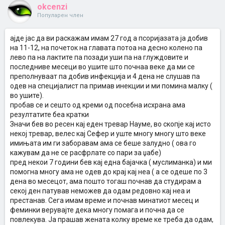
okcenzi
Популарен член
ајде јас да ви раскажам имам 27 год а псоријазата ја добив
на 11-12, на почеток на главата потоа на десно колено па
лево па на лактите па позади уши па на глуждовите и
последниве месеци во ушите што почнаа веке да ми се
преполнуваат па добив инфекција и 4 дена не слушав па
одев на специјалист па примав инекции и ми помина малку (
во ушите).
пробав се и сешто од креми од посебна исхрана ама
резултатите беа кратки
Значи бев во ресен кај еден тревар Науме, во скопје кај исто
некој тревар, велес кај Сефер и уште многу многу што веке
имињата им ги заборавам ама се беше залудно ( ова го
кажувам да не се расфрлате со пари за џабе)
пред некои 7 години бев кај една бајачка ( муслиманка) и ми
помогна многу ама не одев до крај кај неа ( а се одеше по 3
дена во месецот, ама пошто тогаш почнав да студирам а
секој ден патував неможев да одам редовно кај неа и
престанав. Сега имам време и почнав минатиот месец и
феминки верувајте дека многу помага и почна да се
повлекува. Ја прашав жената колку време ке треба да одам,