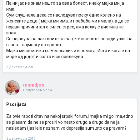
Па ни јас не знам нешто за оваа болест, инаку мајка ми ја
има.
Сум слушнала дека се наследува преку едно колено на
женските деца ( мајка ми има, и прабаба ми имала), а да се
појави причинител е силен стрес, ама колку е вистина не
знам.
Се појавува на лактовите на рацете и нозете, позади уши , на
глава... најмногу во пролет.
Мајка ми се мачка со Белосалик и и помага. Исто и кога е на
море од јодот и солта и се повлекува.
3 декември 2010
mimidjon
Популарен член
Psorijaza
Za ovie raboti citav na nekoj srpski forum,i majka mi go ima,edno
se plasam da ne se prosiri vo nesto drugo,a drugo da ne ja
nasledam i jas lele neznam vo depresija sum ,sto da pravam?
3 декември 2010