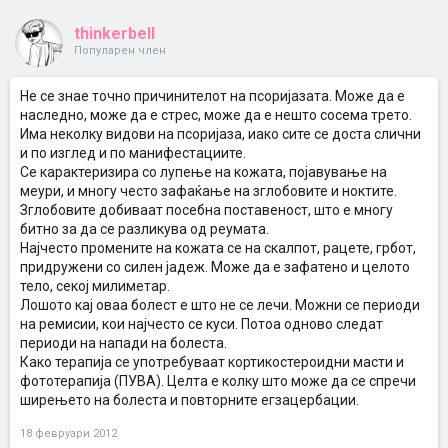
thinkerbell
Популарен член
Не се знае точно причинителот на псоријазата. Може да е
наследно, може да е стрес, може да е нешто сосема трето.
Има неколку видови на псоријаза, иако сите се доста слични
и по изглед и по манифестациите.
Се карактеризира со лупење на кожата, појавување на
меури, и многу често зафаќање на зглобовите и ноктите.
Зглобовите добиваат посебна поставеност, што е многу
битно за да се разликува од реумата.
Најчесто промените на кожата се на скалпот, рацете, грбот,
придружени со силен јадеж. Може да е зафатено и целото
тело, секој милиметар.
Лошото кај оваа болест е што не се лечи. Можни се периоди
на ремисии, кои најчесто се куси. Потоа одново следат
периоди на напади на болеста.
Како терапија се употребуваат кортикостероидни масти и
фототерапија (ПУВА). Целта е колку што може да се спречи
ширењето на болеста и повторните егзацербации.
18 февруари 2012