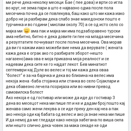
ми рече дека неколку месеци. Бае ( пее дова) и врти со игла
во круг, не зема пари а што е највазно одма после пола
месечина почна да се повлекува, баш како што ми кажа иако
добро не ја разбирам дека слабо знае македонски пошто е
турчинка и во години ( мислам околу 70) а се од исто село со
мајка ми
ама пак и мајка ми има подзаборавено турски
ама небитно, битно е дека довите ги пее на млада месечина
а резултатите почнуваат после полна месечина. Ова морав
да ви го кажам иако можеби вие нема да верувате ( жената
кажа дека е ограк ако го разбирате зборот-нешто
нагазено)ама ова е моја приказна моја реалност и се
надевам дека сите ке го најдат лекот. Бев минатиот
септември кај Дуле во велес и тој ми кажа дека оваа
“болест“ е за на бајачка и дека во близина на велес има
некоја жена -баба стојанка или станка во село Сојаклари и
дека обавезно лечела псоријаза или во нивни превод
самовилска болест
Ако некоја е од гостивар или може да иде до гостивар 3
дена во месецот нека ми пише пп и ке и дадам број пошто кај
женава само жени лекува а се иде преку ден кај неа а пак
ако некоја оди кај бабата од велес и ако ја знае нека ми пише
И да немој да ме гледаде како некоја забегана по виша сила
или нешто слично дека човек за мака секаде ке оди