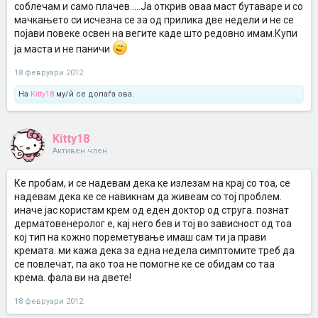
соблечам и само плачев.....Ја открив оваа маст бутаваре и со
мачкањето си исчезна се за од прилика две недели и не се
појави повеке освен на вегите каде што редовно имам.Купи
ја маста и не паничи
18 февруари 2012
На
Kitty18
му/ѝ се допаѓа ова.
Kitty18
Активен член
Ке пробам, и се надевам дека ке излезам на крај со тоа, се
надевам дека ке се навикнам да живеам со тој проблем.
иначе јас користам крем од еден доктор од струга. познат
дерматовенеролог е, кај него бев и тој во зависност од тоа
кој тип на кожно пореметување имаш сам ти ја прави
кремата. ми кажа дека за една недела симптомите треб да
се повлечат, па ако тоа не помогне ке се обидам со таа
крема. фала ви на двете!
18 февруари 2012