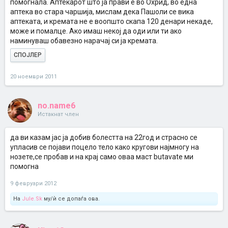
помогнала. Аптекарот што ја прави е во Охрид, во една
аптека во стара чаршија, мислам дека Пашоли се вика
аптеката, и кремата не е воопшто скапа 120 денари некаде,
може и помалце. Ако имаш некој да оди или ти ако
наминуваш обавезно нарачај си ја кремата.
СПОЈЛЕР
20 ноември 2011
no.name6
Истакнат член
да ви казам јас ја добив болестта на 22год и страсно се
упласив се појави поцело тело како кругови најмногу на
нозете,се пробав и на крај само оваа маст butavate ми
помогна
9 февруари 2012
На
Jule.Sk
му/ѝ се допаѓа ова.