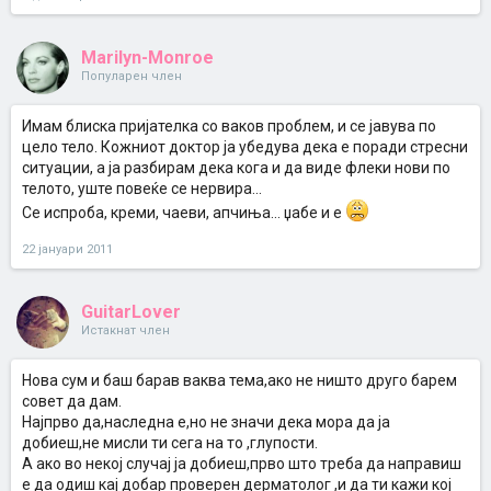
Marilyn-Monroe
Популарен член
Имам блиска пријателка со ваков проблем, и се јавува по
цело тело. Кожниот доктор ја убедува дека е поради стресни
ситуации, а ја разбирам дека кога и да виде флеки нови по
телото, уште повеќе се нервира...
Се испроба, креми, чаеви, апчиња... џабе и е
22 јануари 2011
GuitarLover
Истакнат член
Нова сум и баш барав ваква тема,ако не ништо друго барем
совет да дам.
Најпрво да,наследна е,но не значи дека мора да ја
добиеш,не мисли ти сега на то ,глупости.
А ако во некој случај ја добиеш,прво што треба да направиш
е да одиш кај добар проверен дерматолог ,и да ти кажи кој