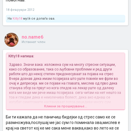
помогнав.
18 февруари 2012
На
Kitty18
му/ѝ се допаѓа ова.
no.name6
Истакнат член
Kitty18 напиша:
Здраво. Значи вака: изложена сум на многу стресни ситуации,
како со образование, така со љубовни проблеми и ред други
работи што до некој степен придонесуваат за појава на стрес
Вчера дознав дека имам псоријаза
што уште повеќе ме фрли во
очај и депресија. ми се појави на главата, мислев од прво дека
станува збор за првут но кога отидов на лекар уште од далеку
кога ме виде ми рече имаш псоријаза. сега читам на нет нешто за
тоа и гледам дека е неизлечива болест, дека ако еднаш се
изгубат симптомите настануваат потоа рецидиви
многу сум
Кликни за проширување...
тажна, незнам како ке живеам со тој проблем. оваа година сум
матурантка па ако ми се појави баш тогаш ке си пукнам од мака.
почнав да користам креми и да пијам лекови на природна база,
Би ти кажала да не паничиш бидејки од стрес само ке се
но прашањето ми е, има ли некој од вас со сличен проблем? како
размножува,послушај ме јас сум го поминала ова,мислев е
живеете со тоа? мене ми ствара комплекси, морам да излегувам
крај на светот кој ке ме сака мене ваква,како во лето ке се
мрсна во главата, естетски не е добро
и што е најлошо - лек нема