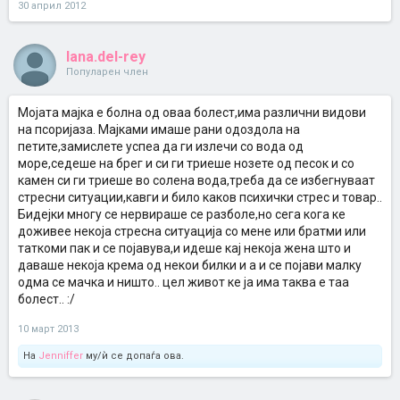
30 април 2012
lana.del-rey
Популарен член
Мојата мајка е болна од оваа болест,има различни видови
на псоријаза. Мајками имаше рани одоздола на
петите,замислете успеа да ги излечи со вода од
море,седеше на брег и си ги триеше нозете од песок и со
камен си ги триеше во солена вода,треба да се избегнуваат
стресни ситуации,кавги и било каков психички стрес и товар..
Бидејки многу се нервираше се разболе,но сега кога ке
доживее некоја стресна ситуација со мене или братми или
таткоми пак и се појавува,и идеше кај некоја жена што и
даваше некоја крема од некои билки и а и се појави малку
одма се мачка и ништо.. цел живот ке ја има таква е таа
болест.. :/
10 март 2013
На
Jenniffer
му/ѝ се допаѓа ова.