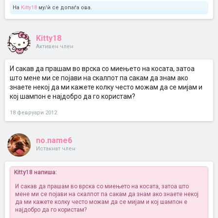
На
Kitty18
му/ѝ се допаѓа ова.
Kitty18
Активен член
И сакав да прашам во врска со миењето на косата, затоа
што мене ми се појави на скалпот па сакам да знам ако
знаете некој да ми кажете колку често можам да се мијам и
кој шампон е најдобро да го користам?
18 февруари 2012
no.name6
Истакнат член
Kitty18 напиша:
И сакав да прашам во врска со миењето на косата, затоа што
мене ми се појави на скалпот па сакам да знам ако знаете некој
да ми кажете колку често можам да се мијам и кој шампон е
најдобро да го користам?