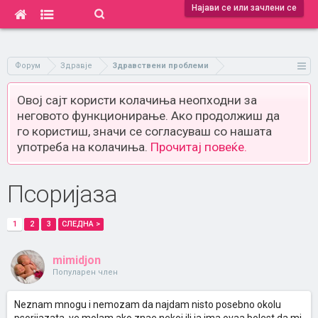
Најави се или зачлени се
Форум
Здравје
Здравствени проблеми
Овој сајт користи колачиња неопходни за
неговото функционирање. Ако продолжиш да
го користиш, значи се согласуваш со нашата
употреба на колачиња.
Прочитај повеќе.
Псоријаза
1
2
3
СЛЕДНА >
mimidjon
Популарен член
Neznam mnogu i nemozam da najdam nisto posebno okolu