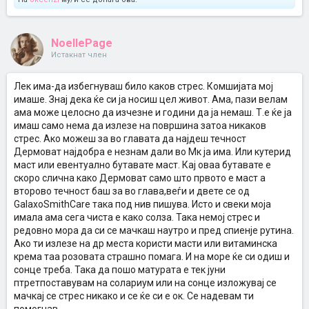
NoellePage
Истакнат член
Лек има-да избегнуваш било каков стрес. Комшијата мој
имаше. Знај дека ќе си ја носиш цел живот. Ама, пази велам
ама може целосно да изчезне и години да ја немаш. Т.е ќе ја
имаш само нема да излезе на површина затоа никаков
стрес. Ако можеш за во главата да најдеш течност
Дермоват најдобра е незнам дали во Мк ја има. Или кутерид
маст или евентуално бутавате маст. Кај оваа бутавате е
скоро слична како Дермоват само што првото е маст а
второво течност баш за во глава,веѓи и двете се од
GalaxoSmithCare така под нив пишува. Исто и свеки моја
имала ама сега чиста е како солза. Така немој стрес и
редовно мора да си се мачкаш наутро и пред спиенје рутина.
Ако ти излезе на др места користи масти или витаминска
крема таа розовата страшно помага. И на море ќе си одиш и
сонце треба. Така да пошо матурата е тек јуни
птретпоставувам на солариум или на сонце изложувај се
мачкај се стрес никако и се ќе си е ок. Се надевам ти