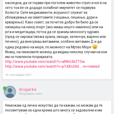
наследна, да се појави при поголем животен стрес и кога на
сето тоа ќе се додаде ослабнат имунитет се појавува
болеста. Сите медикаменти, всушност служат за
ублажување на симптомите (чешање, пешење, дури и
крварење). Како совет, за почеток добро би било да се
запишеш на некој спорт (ако имаш нешто омилено) или на
јога и медитација, потоа да се храниш мноооогу здраво
(пред се сирова/свежа храна, овошје, зеленчук, варено или
печено), да внесуваш витамини, особено витамин Д и да
одиш редовно на море, по можност на Мртво Море
Инаку, на линковите можеш да видиш неколку случаи на кои
им се повлекла псоријазата:
http://www.youtube.com/watch?v=aRIHc36ZTSw
http://www.youtube.com/watch?v=pYdXn24d ... re=related
16 септември 2011
drugarka
Популарен член
Неможам од лично искуство да ти кажам, но можам да те
посоветувам за една крема што многу се задоволни и им