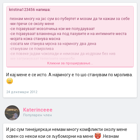
kristina123456 напиша:
пезнам многу на јас сум во пубертет и мозам да ти кажам за себе
-ми пречи се околу мене
-се појавуваат мозолчиња кои ме полудауваат
-се појавуваат влакненца на под пазувите и на интимните места
-мојата кожа станува масна
-сосата ми станува мрсна за најмногу два дена
-станувам се помрзлива
-се повеке јадам чоколади и немозам да издрзам без нив
-ме загрижуваат телесните миризби
Кликни за проширување...
-им се спротиставувам на родителите без оглед кој е во право
а за гласна музика понекогас пуштам од инает на родителите или
кога сум нервозна се обидувам да пеам и да слушам гласна
И кај мене е се исто. А најмногу е то шо станувам по мрзлива.
музика...
24 декември 2012
Katerinceee
Популарен член
И јас сум тинејџерка,и немам многу комфликти околу мене
освен со некои кои се љубоморни на мене
.Незнам