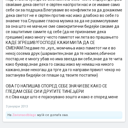
сваќаме дека светот е свртен наспроти нас и се имаме само
себе си за подршка.Влегуваме во конфликти за да докажеме
дека светот не е свртен против нас иако длабоко во себе го
знаеме тоа.Слушаме гласна музика за да не размислуваме
за она што не мачи,не сме самокритични бидејќи сакаме да
се заштитиме самите од себе (да не признаеме дека
грешиме) иако многу често паметот ни лета во прашањето
КАДЕ ЗГРЕШИВ?ГОСПОДЕ КАЖИ МИ ПА ДА СЕ
СМЕНАМ.Гледаме по ,,кул,, момчиња иако паметот ни е во
некој сосема друк (шармантен,знае да те насмее,обичное
постар,не е многу убав но има звезда ви себе,знае да те чита
како буквар,знае дека го сакаш иако му немаш на никого
кажано,знае некогаш да трге да го направи првиот чекор но
застанува бидејќи се плаши од твоите постапки)
ОВА ГО НАПИШАВ СПОРЕД СЕБЕ ЗНАЧИ ЕВЕ КАКО СЕ
ГЛЕДАМ СЕБЕ СИ И ДРУГИТЕ ТИНЕЈџЕРИ
п.с.Ова каде што е појаснувано зошто и како е според мене
3 јануари 2013
На
Zavisnaodblago
му/ѝ се допаѓа ова.