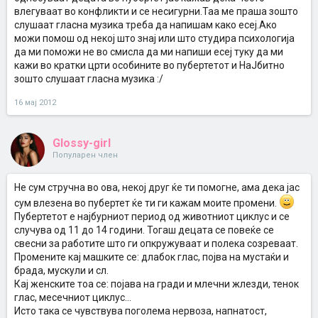
влегуваат во конфликти и се несигурни.Таа ме праша зошто
слушаат гласна музика треба да напишам како есеј.Ако
можи помош од некој што знај или што студира психологија
да ми поможи не во смисла да ми напиши есеј туку да ми
кажи во кратки црти особините во пубертетот и НаЈбитно
зошто слушаат гласна музика :/
16 мај 2012
Glossy-girl
Популарен член
Не сум стручна во ова, некој друг ќе ти помогне, ама дека јас
сум влезена во пубертет ќе ти ги кажам моите промени.
Пубертетот е најбурниот период од животниот циклус и се
случува од 11 до 14 години. Тогаш децата се повеќе се
свесни за работите што ги опкружуваат и полека созреваат.
Промените кај машките се: длабок глас, појва на мустаќи и
брада, мускули и сл.
Кај женските тоа се: појава на гради и млечни жлезди, тенок
глас, месечниот циклус...
Исто така се чувствува поголема нервоза, напнатост,