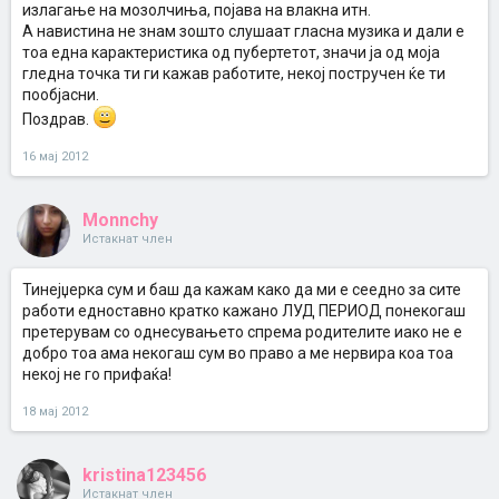
излагање на мозолчиња, појава на влакна итн.
А навистина не знам зошто слушаат гласна музика и дали е
тоа една карактеристика од пубертетот, значи ја од моја
гледна точка ти ги кажав работите, некој постручен ќе ти
пообјасни.
Поздрав.
16 мај 2012
Monnchy
Истакнат член
Тинејџерка сум и баш да кажам како да ми е сеедно за сите
работи едноставно кратко кажано ЛУД ПЕРИОД понекогаш
претерувам со однесувањето спрема родителите иако не е
добро тоа ама некогаш сум во право а ме нервира коа тоа
некој не го прифаќа!
18 мај 2012
kristina123456
Истакнат член