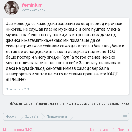
feminium
Истакнат член
Јас може да се каже дека завршив со овој период и речиси
никогаш не слушав гласна музика,но и кога пуштав гласна
музика тоа беше на слушалки,и така решавав задачи од
физика и математика,некако ми помагаше да се
сконцентрирам,се сеќавам само дека тогаш бев заљубена и
летав во облаци,како што вели девојката над мене ТОЈ
беше постар и многу згоден,“кул“,а потоа станав некако
меланхолична и се повлеков во себе.За несигурна мислам
дека не сум била,од секогаш иммав самодоверба,па
најверојатно и за тоа не си го поставив прашањето КАДЕ
ЗГРЕШИВ?
3 јануари 2013
(Мораш да се најавиш или зачлениш на форумот за да одговараш тука.)
Форум
Здравје
Психологија
Македонски (MK)
Контактирај нè
Помош