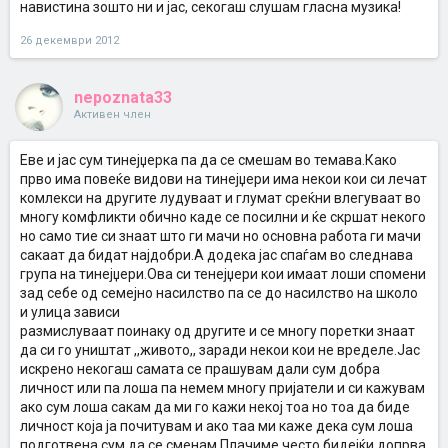
навистина зошто ни и јас, секогаш слушам гласна музика!
26 декември 2012
nepoznata33
Активен член
Еве и јас сум тинејџерка па да се смешам во темава.Како
прво има повеќе видови на тинејџери има некои кои си лечат
комлекси на другите лудуваат и глумат среќни влегуваат во
многу комфликти обично каде се посилни и ќе скршат некого
но само тие си знаат што ги мачи но основна работа ги мачи
сакаат да бидат најдобри.А додека јас спаѓам во следнава
група на тинејџери.Ова си тенејџери кои имаат лоши спомени
зад себе од семејно насилство па се до насилство на школо
и улица зависи
размислуваат поинаку од другите и се многу поретки знаат
да си го уништат ,,живото,, заради некои кои не вределе.Јас
искрено некогаш самата се прашувам дали сум добра
личност или па лоша па немем многу пријатели и си кажувам
ако сум лоша сакам да ми го кажи некој тоа но тоа да биде
личност која ја почитувам и ако таа ми каже дека сум лоша
подготвена сум да се сменам.Плачиме често бидејќи допрва