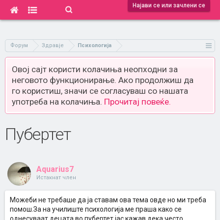
Најави се или зачлени се
Форум
Здравје
Психологија
Овој сајт користи колачиња неопходни за
неговото функционирање. Ако продолжиш да
го користиш, значи се согласуваш со нашата
употреба на колачиња.
Прочитај повеќе.
Пубертет
Aquarius7
Истакнат член
Можеби не требаше да ја ставам ова тема овде но ми треба
помош.За на училиште психологија ме праша како се
однесуваат децата во пубертет јас кажав дека често