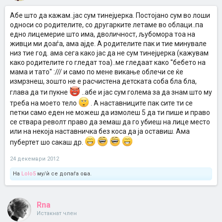
Абе што да кажам..јас сум тинејџерка. Постојано сум во лоши
односи со родителите, со другарките летаме во облаци..па
едно лицемерие што има, дволичност, љубомора тоа на
живци ми доаѓа, ама ајде. А родителите пак и тие минувале
низ тие год. ама сега како јас да не сум тинејџерка (кажувам
како родителите го гледат тоа)..ме гледаат како ''бебето на
мама и тато'' :/// и само по мене викање облечи се ќе
измрзнеш, зошто не е расчистена детската соба бла бла,
глава да ти пукне
..абе и јас сум голема за да знам што му
треба на моето тело
. А наставниците пак сите ти се
петки само еден не можеш да измолеш 5 да ти пише и право
се ствара револт право да земаш да го убиеш на лице место
или на некоја наставничка без коса да ја оставиш. Ама
пубертет шо сакаш др.
24 декември 2012
На
Lolo5
му/ѝ се допаѓа ова.
Rna
Истакнат член