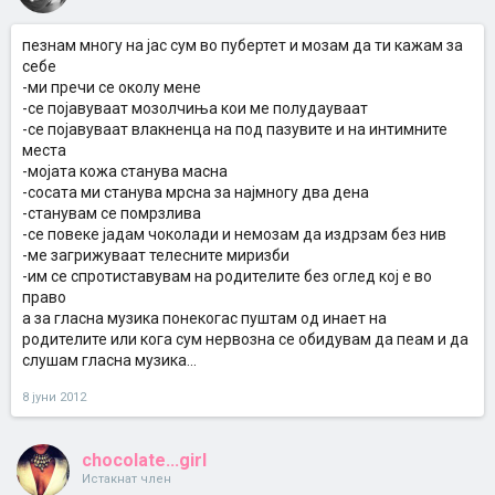
пезнам многу на јас сум во пубертет и мозам да ти кажам за
себе
-ми пречи се околу мене
-се појавуваат мозолчиња кои ме полудауваат
-се појавуваат влакненца на под пазувите и на интимните
места
-мојата кожа станува масна
-сосата ми станува мрсна за најмногу два дена
-станувам се помрзлива
-се повеке јадам чоколади и немозам да издрзам без нив
-ме загрижуваат телесните миризби
-им се спротиставувам на родителите без оглед кој е во
право
а за гласна музика понекогас пуштам од инает на
родителите или кога сум нервозна се обидувам да пеам и да
слушам гласна музика...
8 јуни 2012
chocolate...girl
Истакнат член