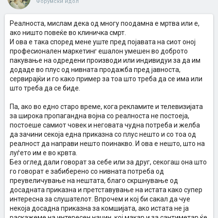
Форумски идол
Реалноста, мислам дека од многу поодамна е мртва или е,
ако ништо повеќе во клиничка смрт.
И ова е така според мене уште пред појавата на сиот оној
професионален маркетинг ешалон умешен во доброто
пакување на одредени производи или индивидуи за да им
додаде во плус од нивната продажба пред јавноста,
сервирајќи и го како пример за тоа што треба да се има или
што треба да се биде.
Па, ако во едно старо време, кога рекламите и телевизијата
за широка пропагандна војна со реалноста не постоеја,
постоеше самиот човек и неговата чудна потреба и желба
да зачини секоја една приказна со плус нешто и со тоа од
реалност да направи нешто поинакво. И ова е нешто, што на
луѓето им е во крвта.
Без оглед дали говорат за себе или за друг, секогаш она што
го говорат е забиберено со нивната потреба од
преувеличување на нештата, благо скршнување од
досадната приказна и претставување на истата како супер
интересна за слушателот. Впрочем и кој би сакал да чуе
некоја досадна приказна за комшијата, ако истата не ја
раскажеме на интересен начин, кој макар и за сантиметар ќе