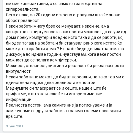
ем сме хиперактивни, а со самото тоа и жртви на
хиперреалноста.
Сега е вака, за 20 години искрено стравувам што ќе значи
зборот реалност.
Некои работи многу брзо се менуваат, некои не, ама
конкретно со виртуелноста, ако постои можност да се учи од
дома преку компјутер и воедно исто така и да се работи, кој
би одел тогаш на работа и би станувал рано кога истото ќе
може да го сработи дома ? Е ова ќе биде деликатна тема за
дискусија во идниве години, чувствувам, кога веќе постои
можност да се полага компјутерски.
Можност, стварност, вистина и реалност би рекла наспроти
виртуелност.
Некои работи не можат да бидат нереални, па така тоа ми е
единствена надеж дека реалноста ќе постои.
Медиумите си пласираат се и сешто, наше е што ќе
прифатме, а што не и како ќе ги искористиме тие
информации.
Реалноста постои, ама самите ние ја потиснуваме и ја
заменуваме со други работи, а тоа има големи последици
врз сите.
3 јуни 2011