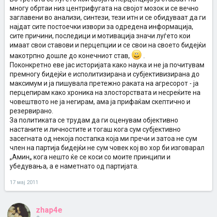
многу обртаи низ центрифугата на својот мозок и се вечно
заглавени во анализи, синтези, тези итн и се обидуваат да ги
најдат сите постоечки извори за одредена информација,
сите причини, последици и мотивација значи луѓето кои
имаат свои ставови и перцепции и се свои на своето бидејќи
макотрпно дошле до конечниот став,
.
Поконкретно еве јас историјата како наука и не ја почитувам
премногу бидејќи е исполитизирана и субјективизирана до
максимум и ја пишувала претежно раката на агресорот - ја
перцепирам како хроника на злосторствата и несреќите на
човештвото не ја негирам, ама ја прифаќам скептично и
резервирано.
За политиката се трудам да ги оценувам објективно
настаните и личностите и тогаш кога сум субјективно
засегната од некоја постапка која ми пречи и затоа не сум
член на партија бидејќи не сум човек кој во хор би изговарал
„Амин„ кога нешто ќе се коси со моите принципи и
убедувања, а е наметнато од партијата.
17 мај 2011
zhap4e