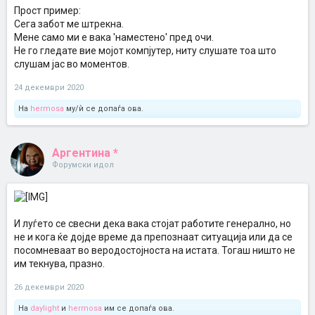
Прост пример:
Сега забот ме штрекна.
Мене само ми е вака 'наместено' пред очи.
Не го гледате вие мојот компјутер, ниту слушате тоа што
слушам јас во моментов.
24 декември 2020
На
hermosa
му/ѝ се допаѓа ова.
Аргентина *
Форумски идол
И луѓето се свесни дека вака стојат работите генерално, но
не и кога ќе дојде време да препознаат ситуација или да се
посомневаат во веродостојноста на истата. Тогаш ништо не
им текнува, празно.
26 декември 2020
На
daylight
и
hermosa
им се допаѓа ова.