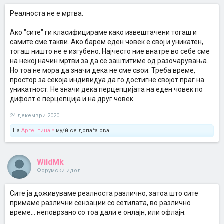
Реалноста не е мртва.
Ако "сите" ги класифицираме како извештачени тогаш и
самите сме такви. Ако барем еден човек е свој и уникатен,
тогаш ништо не е изгубено. Најчесто ние внатре во себе сме
на некој начин мртви за да се заштитиме од разочарувања.
Но тоа не мора да значи дека не сме свои. Треба време,
простор за секоја индивидуа да го достигне својот праг на
уникатност. Не значи дека перцепцијата на еден човек по
дифолт е перцепција и на друг човек.
24 декември 2020
На
Аргентина *
му/ѝ се допаѓа ова.
WildMk
Форумски идол
Сите ја доживуваме реалноста различно, затоа што сите
примаме различни сензации со сетилата, во различно
време... неповрзано со тоа дали е онлајн, или офлајн.