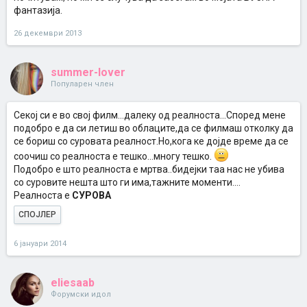
фантазија.
26 декември 2013
summer-lover
Популарен член
Секој си е во свој филм...далеку од реалноста...Според мене
подобро е да си летиш во облаците,да се филмаш отколку да
се бориш со суровата реалност.Но,кога ке дојде време да се
соочиш со реалноста е тешко...многу тешко.
Подобро е што реалноста е мртва..бидејки таа нас не убива
со суровите нешта што ги има,тажните моменти....
Реалноста е
СУРОВА
СПОЈЛЕР
6 јануари 2014
eliesaab
Форумски идол