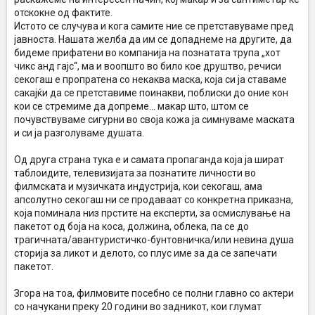
отскокне од фактите.
Истото се случува и кога самите ние се претставуваме пред
јавноста. Нашата желба да им се допаднеме на другите, да
бидеме прифатени во компанија на познатата трупа „хот
чикс анд гајс“, ма и воопшто во било кое друштво, речиси
секогаш е пропратена со некаква маска, која си ја ставаме
сакајќи да се претставиме поинакви, поблиски до оние кон
кои се стремиме да допреме... макар што, штом се
почувствуваме сигурни во своја кожа ја симнуваме маската
и си ја разголуваме душата.
Од друга страна тука е и самата пропаганда која ја шират
таблоидите, телевизијата за познатите личности во
филмската и музичката индустрија, кои секогаш, ама
апсолутно секогаш ни се продаваат со конкретна приказна,
која поминала низ прстите на експерти, за осмислување на
пакетот од боја на коса, должина, облека, па се до
трагичната/авантуристичко-бунтовничка/или невина душа
сторија за ликот и делото, со плус име за да се запечати
пакетот.
Згора на тоа, филмовите посебно се полни главно со актери
со начукани преку 20 години во задникот, кои глумат