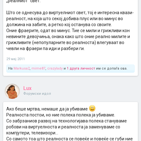
„реалниот“ свет.
Што се однесува до виртуелниот свет, тој е интересна квази-
реалност, на која што секој добива плус или во минус во
должина на забите, а ретко кој останува со своите.
Оние фраерите, одат во минус. Тие се мили и грижливи кон
невините девојчиња, онака како што оние реално милите и
грижливите (непопуларните во реалноста) влегуваат во
чевли на фраери па иди и разбери ги.
29 мај 2011
На
Markusa2
,
mime87
,
crazylady
и
1 друга личност
им се допаѓа ова.
Lux
Форумски идол
Ако беше мртва, немаше да ја убиваме
Реалноста постои, но ние полека полека ја убиваме.
Со забрзаниов развој на технологијава полека стануваме
робови на виртуелноста и реалноста ја заменуваме со
компјутери, телевизори...
Со самото тоа што реалноста се повеќе и повеќе се губи ние