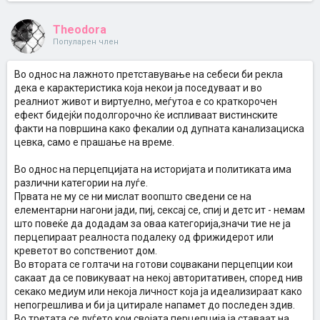
Theodora
Популарен член
Во однос на лажното претставување на себеси би рекла
дека е карактеристика која некои ја поседуваат и во
реалниот живот и виртуелно, меѓутоа е со краткорочен
ефект бидејќи подолгорочно ќе испливаат вистинските
факти на површина како фекалии од дупната канализациска
цевка, само е прашање на време.
Во однос на перцепцијата на историјата и политиката има
различни категории на луѓе.
Првата не му се ни мислат воопшто сведени се на
елементарни нагони јади, пиј, сексај се, спиј и детс ит - немам
што повеќе да додадам за оваа категорија,значи тие не ја
перцепираат реалноста подалеку од фрижидерот или
креветот во сопствениот дом.
Во втората се голтачи на готови соџвакани перцепции кои
сакаат да се повикуваат на некој авторитативен, според нив
секако медиум или некоја личност која ја идеализираат како
непогрешлива и би ја цитирале напамет до последен здив.
Во третата се луѓето кои својата перцепција ја ставаат на