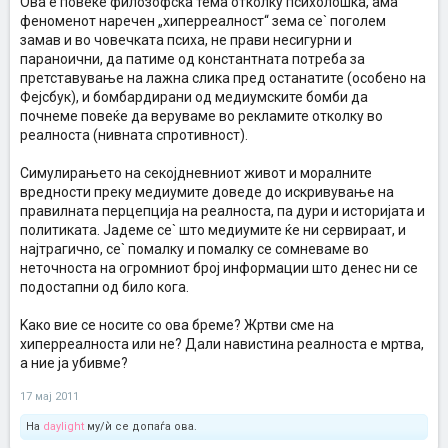
Ова е повеќе филозофска тема отколку психолошка, ама
феноменот наречен „хиперреалност“ зема се` поголем
замав и во човечката психа, не прави несигурни и
параноични, да патиме од константната потреба за
претставување на лажна слика пред останатите (особено на
Фејсбук), и бомбардирани од медиумските бомби да
почнеме повеќе да веруваме во рекламите отколку во
реалноста (нивната спротивност).
Симулирањето на секојдневниот живот и моралните
вредности преку медиумите доведе до искривување на
правилната перцепција на реалноста, па дури и историјата и
политиката. Јадеме се` што медиумите ќе ни сервираат, и
најтрагично, се` помалку и помалку се сомневаме во
неточноста на огромниот број информации што денес ни се
подостапни од било кога.
Kaко вие се носите со ова бреме? Жртви сме на
хиперреалноста или не? Дали навистина реалноста е мртва,
а ние ја убивме?
17 мај 2011
На
daylight
му/ѝ се допаѓа ова.