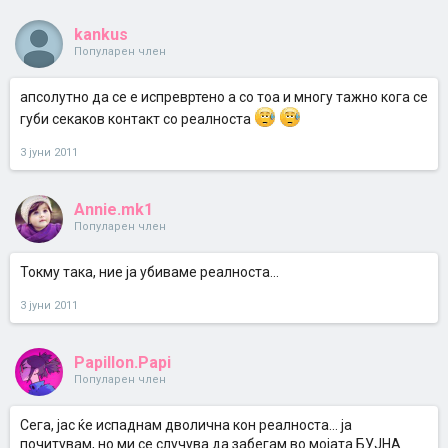
kankus
Популарен член
апсолутно да се е испревртено а со тоа и многу тажно кога се
губи секаков контакт со реалноста
3 јуни 2011
Annie.mk1
Популарен член
Токму така, ние ја убиваме реалноста...
3 јуни 2011
Papillon.Papi
Популарен член
Сега, јас ќе испаднам дволична кон реалноста... ја
почитувам, но ми се случува да забегам во мојата БУЈНА