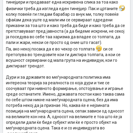
тинејџери и продаваат една искривена слика за тоа како
физички треба да изгледа еден тинејџер. Пак и цртаните
колку повеќе ги гледам барабар со внук ми, толку повеќе
сфаќам дека уште од мали им се сервираат одредени
приказни за тоа што и како треба да биде и како треба да се
претставуваат пред јавноста (а да бидеме искрени, не секој
ја поседува во себе таа харизма да владее со толпата, да
пали и жари, некои се просто од оние што гасат).
Па, ако некој посака да е во чекор со толпата
си се
претопува во трендовите кои ги диктира толпата, а кои се
всушност сервирани од мала група на индивидуи, кои го
диктираат трендот.
Дури и за државите во меѓународната политика има
интересна теорија за реалноста со која дури и тие се
соочуваат при нивното формирање, опстојување и играње
среде останатите. Имено, државата постои како таква сама
по себе штом никне на меѓународната сцена, без да има
потреба некој да ја признае. Но, каква ќе е нејзината
позиција на меѓународната сцена, сепак зависи од односот
на великите кон неа. А, односот на великите е тоа што ќе ја
определи дали ќе биде субјект или ќе е просто објект на
меѓународната сцена. Така е и со индивидуата во