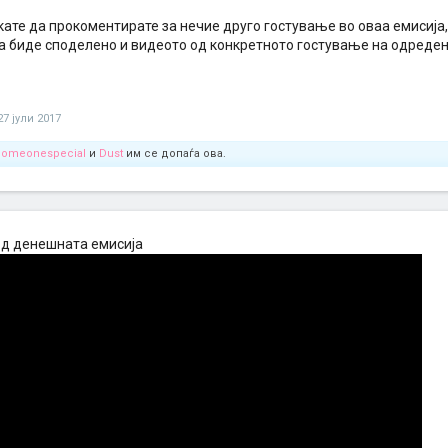
кате да прокоментирате за нечие друго гостување во оваа емисија
а биде споделено и видеото од конкретното гостување на одреден(
27 јули 2017
Someonespecial
и
Dust
им се допаѓа ова.
од денешната емисија