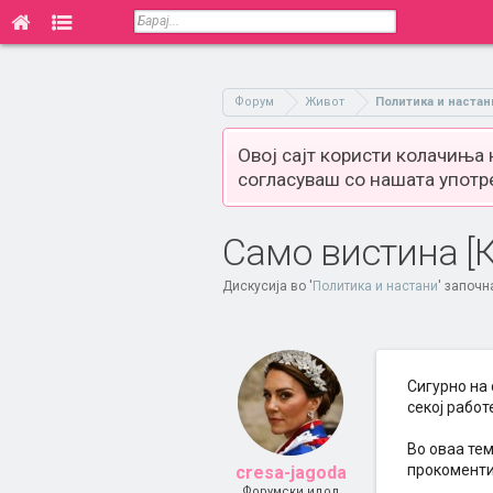
Форум
Живот
Политика и настан
Овој сајт користи колачиња
согласуваш со нашата употр
Само вистина [К
Дискусија во '
Политика и настани
' започн
Сигурно на 
секој работ
Во оваа тем
прокоменти
cresa-jagoda
Форумски идол