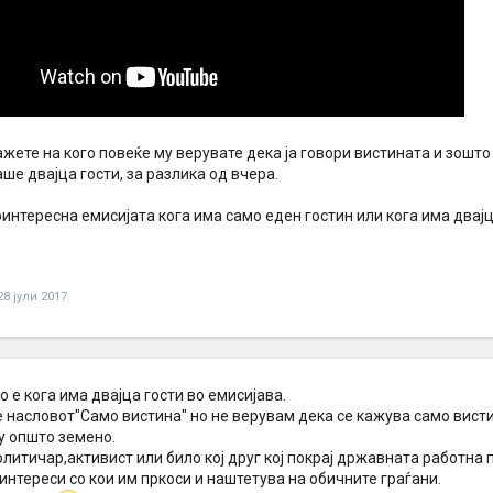
жете на кого повеќе му верувате дека ја говори вистината и зошто
ше двајца гости, за разлика од вчера.
оинтересна емисијата кога има само еден гостин или кога има двај
28 јули 2017
 е кога има двајца гости во емисијава.
 насловот"Само вистина" но не верувам дека се кажува само висти
у општо земено.
олитичар,активист или било кој друг кој покрај државната работна
интереси со кои им пркоси и наштетува на обичните граѓани.