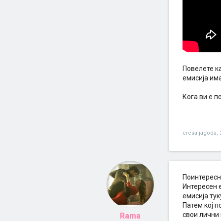
Повелете ка
емисија има
Кога ви е п
cresa-jagoda
,
Поинтересно
Интересен е
емисија тук
Патем кој п
свои лични 
Rama