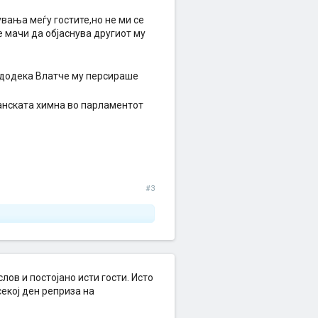
кувања меѓу гостите,но не ми се
е мачи да објаснува другиот му
а,додека Влатче му персираше
банската химна во парламентот
#3
лов и постојано исти гости. Исто
секој ден реприза на