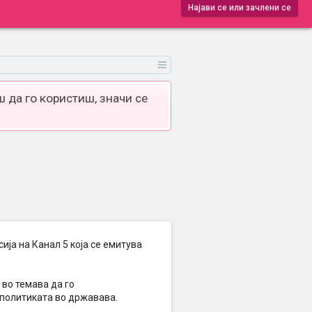
Најави се или зачлени се
 да го користиш, значи се
ија на Канал 5 која се емитува
 во темава да го
 политиката во државава.