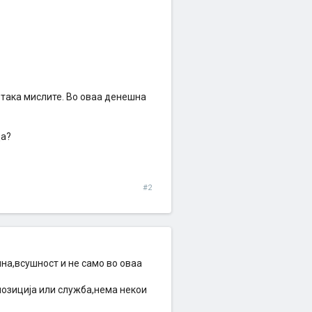
 така мислите. Во оваа денешна
ца?
#2
на,всушност и не само во оваа
 позиција или служба,нема некои