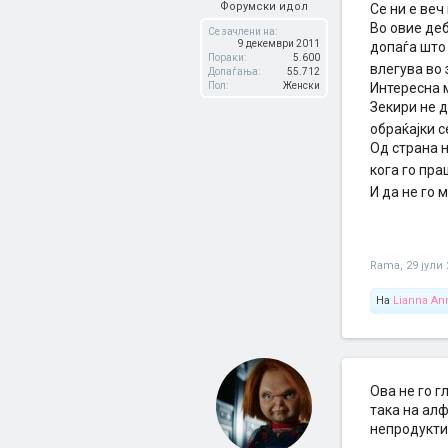
Форумски идол
Се ни е ве
Во овие деб
Се зачлени на:
9 декември 2011
допаѓа што 
Пораки:
5.600
влегува во 
Допаѓања:
55.712
Пол:
Женски
Интересна 
Зекири не д
обраќајки с
Од страна 
кога го пр
И да не го 
Rama
,
29 јули
На
Lianna An
Ова не го г
така на алф
непродукти