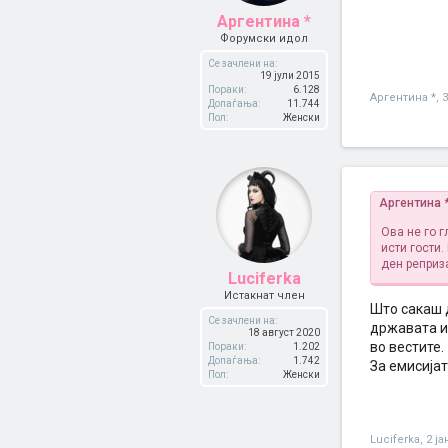
Аргентина *
Форумски идол
Се зачлени на:
19 јули 2015
Пораки:
6.128
Аргентина *
,
Допаѓања:
11.744
Пол:
Женски
Аргентина 
Ова не го 
исти гости.
ден реприз
Luciferka
Истакнат член
Што сакаш д
Се зачлени на:
државата и 
18 август 2020
во вестите.
Пораки:
1.202
Допаѓања:
1.742
За емисијат
Пол:
Женски
Luciferka
,
2 ја