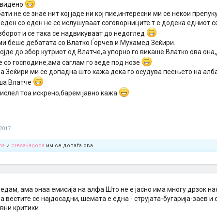
ч видено
ати не се знае нит кој јаде ни кој пие,интересни ми се некои препу
еден со еден не се ислушуваат соговорниците т.е додека едниот с
зборот и се така се надвикуваат до недоглед
ми беше дебатата со Влатко Ѓорчев и Мухамед Зеќири.
ојде до збор кутриот од Влатче,а упорно го викаше Влатко ова он
е со господине,ама саглам го зеде под нозе
на Зеќири ми се допадна што кажа дека го осудува пеењето на ал
аша Влатче
мислел тоа искрено,барем јавно кажа
 2017
na
и
cresa-jagoda
им се допаѓа ова.
ледам, ама онаа емисија на алфа Што не е јасно има многу дрзок нас
а вестите се најдосадни, шемата е една - струјата-бугарија-заев и 
вни критики.