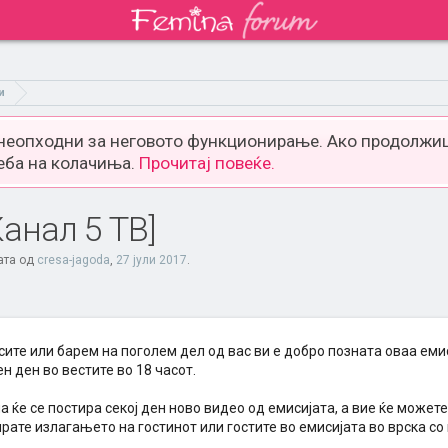
и
 неопходни за неговото функционирање. Ако продолжиш
еба на колачиња.
Прочитај повеќе.
анал 5 ТВ]
ата од
cresa-jagoda
,
27 јули 2017
.
сите или барем на поголем дел од вас ви е добро позната оваа емис
ен ден во вестите во 18 часот.
а ќе се постира секој ден ново видео од емисијата, а вие ќе можете
рате излагањето на гостинот или гостите во емисијата во врска со