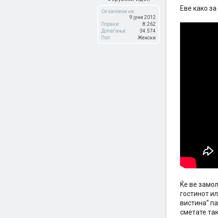
Еве како за
Се зачлени на:
9 јуни 2012
Пораки:
8.262
Допаѓања:
34.574
Пол:
Женски
Ќе ве замол
гостинот ил
вистина“ па
сметате так