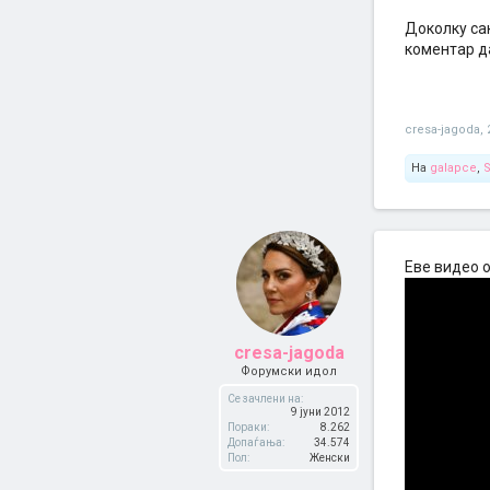
Доколку са
коментар д
cresa-jagoda
,
На
galapce
,
Еве видео 
cresa-jagoda
Форумски идол
Се зачлени на:
9 јуни 2012
Пораки:
8.262
Допаѓања:
34.574
Пол:
Женски