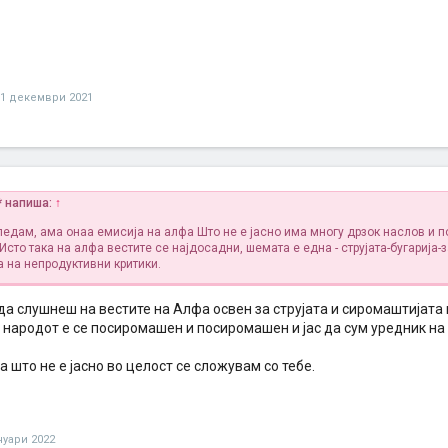
31 декември 2021
* напиша:
↑
гледам, ама онаа емисија на алфа Што не е јасно има многу дрзок наслов и п
 Исто така на алфа вестите се најдосадни, шемата е една - струјата-бугарија-з
а на непродуктивни критики.
а слушнеш на вестите на Алфа освен за струјата и сиромаштијата 
народот е се посиромашен и посиромашен и јас да сум уредник на 
а што не е јасно во целост се сложувам со тебе.
нуари 2022