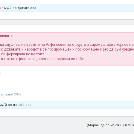
 *
му/ѝ се допаѓа ова.
апиша:
↑
да слушнеш на вестите на Алфа освен за струјата и сиромаштијата која се п
во државата и народот е се посиромашен и посиромашен и јас да сум уредни
о би форсирала во вестите.
а што не е јасно во целост се сложувам со тебе.
.
 јануари 2022
му/ѝ се допаѓа ова.
(Мораш да се најавиш или з