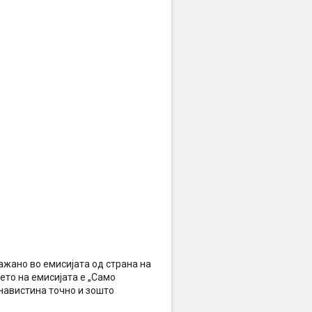
кажано во емисијата од страна на
мето на емисијата е „Само
 навистина точно и зошто