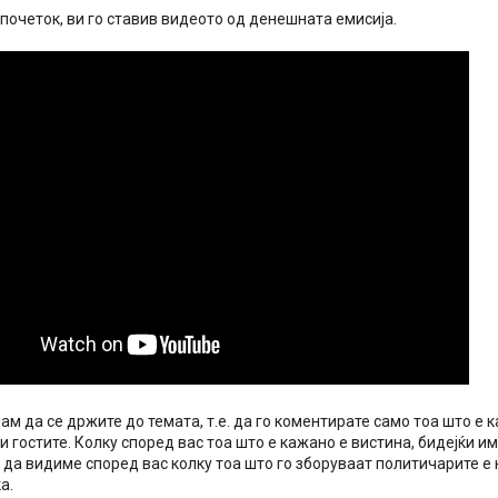
 почеток, ви го ставив видеото од денешната емисија.
ам да се држите до темата, т.е. да го коментирате само тоа што е 
и гостите. Колку според вас тоа што е кажано е вистина, бидејќи и
 да видиме според вас колку тоа што го зборуваат политичарите е
а.