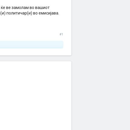
, ќе ве замолам во вашиот
и) политичар(и) во емисијава.
#1