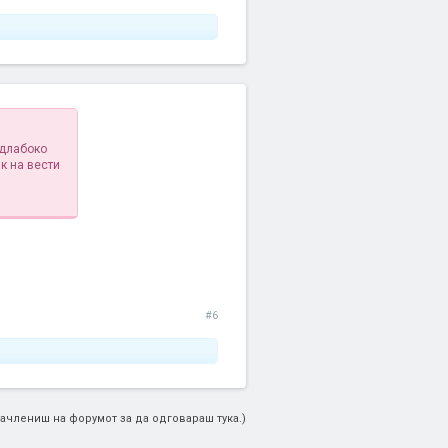
одлабоко
к на вести
#6
ачлениш на форумот за да одговараш тука.)