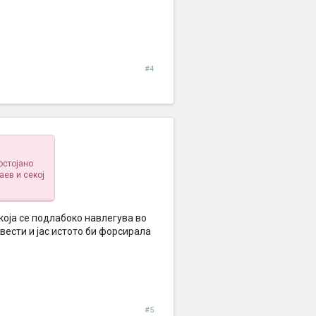
#4
остојано
аев и секој
која се подлабоко навлегува во
вести и јас истото би форсирала
#5