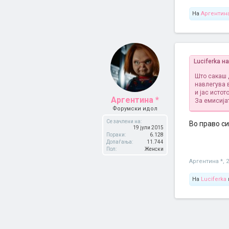
На
Аргентина
Luciferka н
Што сакаш 
навлегува 
и јас истот
Аргентина *
За емисијат
Форумски идол
Се зачлени на:
Во право си
19 јули 2015
Пораки:
6.128
Допаѓања:
11.744
Пол:
Женски
Аргентина *
,
2
На
Luciferka