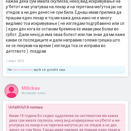
кажаа дека сум имала скулиоза, некој вид искривување на
р’бетот и ме упатуваа на лекар и на теретана меѓутоа јас не
отидов а ни ден денес не сум била. Еднаш имав прилика да
прашам еден лекар и тој ми кажа дека иако не е многу
видливо тоа искривување ( не изгледам подгрбавено или сл.
) еден ден кога ќе останам бремена ќе имам јаки болки во
грбот. Дали некој ја има оваа болест или пак знае да ми каже
какви се последиците и дали направив голема грешка што
не се лекував на време ( изгледа тоа се исправа во
детството ). поздрав
1 март 2010
На
danceeeeee
му/ѝ се допаѓа ова.
Milickaa
Истакнат член
Unfaithful18 напиша:
Имам 18 години.Во седмо одделение на систематски ми кажаа
дека сум имала скулиоза, некој вид искривување на р’бетот и ме
упатуваа на лекар и на теретана меѓутоа јас не отидов а ни ден
денес не сум била. Еднаш имав прилика да прашам еден лекар и