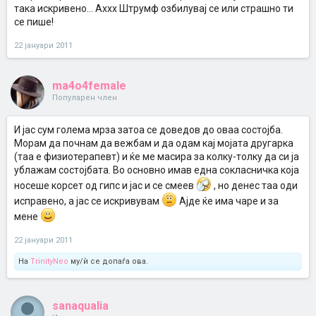
така искривено... Аххх Штрумф озбилувај се или страшно ти
се пише!
22 јануари 2011
ma4o4female
Популарен член
И јас сум голема мрза затоа се доведов до оваа состојба.
Морам да почнам да вежбам и да одам кај мојата другарка
(таа е физиотерапевт) и ќе ме масира за колку-толку да си ја
ублажам состојбата. Во основно имав една сокласничка која
носеше корсет од гипс и јас и се смеев
, но денес таа оди
исправено, а јас се искривувам
Ајде ќе има чаре и за
мене
22 јануари 2011
На
TrinityNeo
му/ѝ се допаѓа ова.
sanaqualia