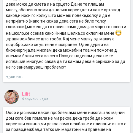
дека може да смета и на срцето.Да не те плашам
многу,обавезно земи да носиш корсет,ке ти каже ортопед
каков,и носи го колку што можеш повеке,колку и да е
непријатно (иако ти кажав дека сега не биле толку
гломазни),можеш да го носиш само дома,јас мојот го носев и
на школо,се осекав како Нинџа шелка,со оклоп на мене
,прави вежбии се што треба. Кај мене малку од малку е
подобро,иако се уште не е исправен. Одев дури и на
биоенергија,па мислам дека можеби и тоа ми помогна д
анемам болки сега за сега.Позз,се надевам дека не те
исплашив многу,но сакав да ти кажам дека е сериозно за да
не го занемаруваш проблемот
9 јуни 2010
Lilit
Форумски идол
Оооо и јас имам ваков проблем,ама мене никогаш во мајчин
дом кога бев помала не ми рекоа дека треба да носам
корсети и слично,ми рекоа само вежбање и пливање и што е
за право,вежбав,а татко ми маратони ми правеше на