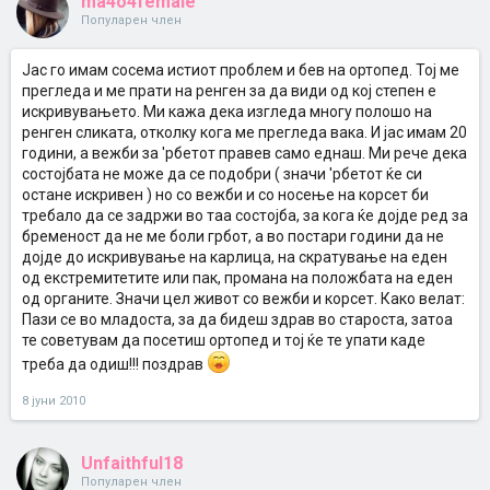
ma4o4female
Популарен член
Јас го имам сосема истиот проблем и бев на ортопед. Тој ме
прегледа и ме прати на ренген за да види од кој степен е
искривувањето. Ми кажа дека изгледа многу полошо на
ренген сликата, отколку кога ме прегледа вака. И јас имам 20
години, а вежби за 'рбетот правев само еднаш. Ми рече дека
состојбата не може да се подобри ( значи 'рбетот ќе си
остане искривен ) но со вежби и со носење на корсет би
требало да се задржи во таа состојба, за кога ќе дојде ред за
бременост да не ме боли грбот, а во постари години да не
дојде до искривување на карлица, на скратување на еден
од екстремитетите или пак, промана на положбата на еден
од органите. Значи цел живот со вежби и корсет. Како велат:
Пази се во младоста, за да бидеш здрав во староста, затоа
те советувам да посетиш ортопед и тој ќе те упати каде
треба да одиш!!! поздрав
8 јуни 2010
Unfaithful18
Популарен член