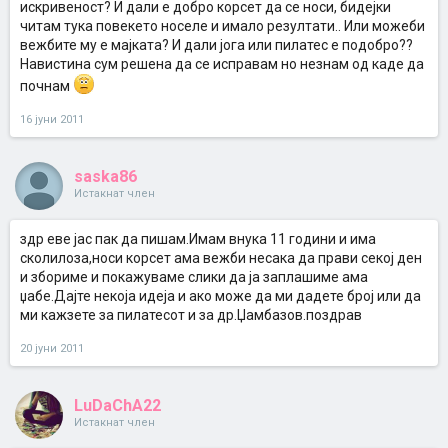
искривеност? И дали е добро корсет да се носи, бидејки
читам тука повекето носеле и имало резултати.. Или можеби
вежбите му е мајката? И дали јога или пилатес е подобро??
Навистина сум решена да се исправам но незнам од каде да
почнам
16 јуни 2011
saska86
Истакнат член
здр еве јас пак да пишам.Имам внука 11 години и има
сколилоза,носи корсет ама вежби несака да прави секој ден
и збориме и покажуваме слики да ја заплашиме ама
џабе.Дајте некоја идеја и ако може да ми дадете број или да
ми кажзете за пилатесот и за др.Џамбазов.поздрав
20 јуни 2011
LuDaChA22
Истакнат член