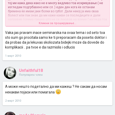
тој ми кажа дека иако не е многу видливо тоа искривување ( не
изгледам подгрбавено или сл. ) еден ден кога ќе останам
бремена ќе имам јаки болки во грбот. Дали некој ја има оваа
болест или пак знае да ми каже какви се последиците и дали
направив голема грешка што не се лекував на време ( изгледа тоа
Кликни за проширување...
се исправа во детството ). поздрав
Vaka jas pravam inace seminarska na ovaa tema i od seto toa
sto sum go procitala samo ke ti preporacam da posetis doktor i
da probas da ja lekuvas skoliozata bidejki moze da dovede do
komplikacii .. pa tvoe e da razmislis i odlucis
1 март 2010
Unfaithful18
Популарен член
А може нешто подетално да ми кажеш ? Не сакам да носам
некакви појаси или помагала
2 март 2010