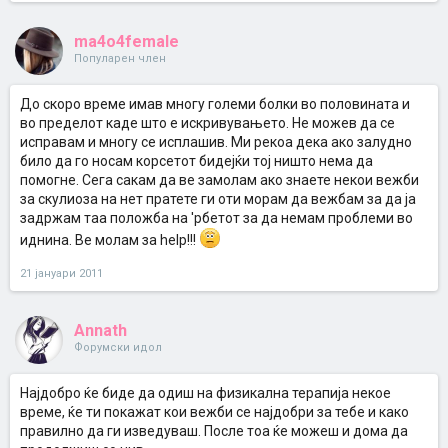
ma4o4female
Популарен член
До скоро време имав многу големи болки во половината и
во пределот каде што е искривувањето. Не можев да се
исправам и многу се исплашив. Ми рекоа дека ако залудно
било да го носам корсетот бидејќи тој ништо нема да
помогне. Сега сакам да ве замолам ако знаете некои вежби
за скулиоза на нет пратете ги оти морам да вежбам за да ја
задржам таа положба на 'рбетот за да немам проблеми во
иднина. Ве молам за help!!!
21 јануари 2011
Annath
Форумски идол
Најдобро ќе биде да одиш на физикална терапија некое
време, ќе ти покажат кои вежби се најдобри за тебе и како
правилно да ги изведуваш. После тоа ќе можеш и дома да