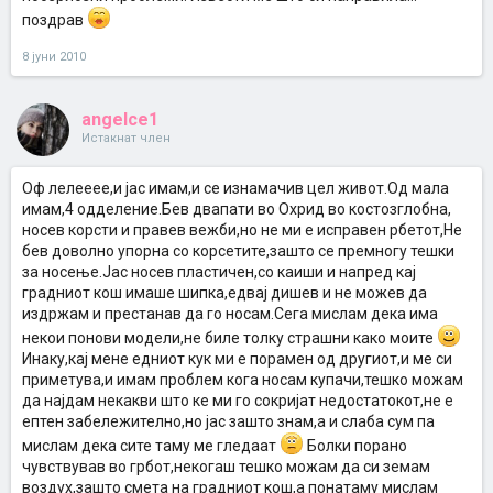
поздрав
8 јуни 2010
angelce1
Истакнат член
Оф лелееее,и јас имам,и се изнамачив цел живот.Од мала
имам,4 одделение.Бев двапати во Охрид во костозглобна,
носев корсти и правев вежби,но не ми е исправен рбетот,Не
бев доволно упорна со корсетите,зашто се премногу тешки
за носење.Јас носев пластичен,со каиши и напред кај
градниот кош имаше шипка,едвај дишев и не можев да
издржам и престанав да го носам.Сега мислам дека има
некои понови модели,не биле толку страшни како моите
Инаку,кај мене едниот кук ми е порамен од другиот,и ме си
приметува,и имам проблем кога носам купачи,тешко можам
да најдам некакви што ке ми го сокријат недостатокот,не е
ептен забележително,но јас зашто знам,а и слаба сум па
мислам дека сите таму ме гледаат
Болки порано
чувствував во грбот,некогаш тешко можам да си земам
воздух,зашто смета на градниот кош,а понатаму мислам