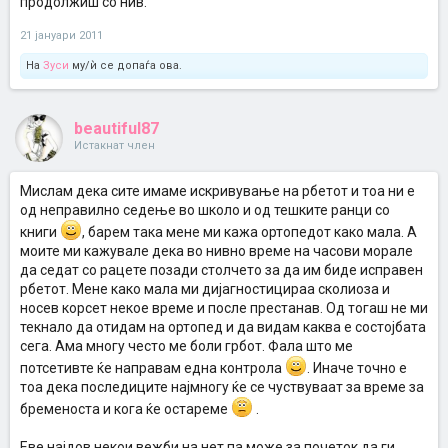
продолжиш со нив.
21 јануари 2011
На
Зуси
му/ѝ се допаѓа ова.
beautiful87
Истакнат член
Мислам дека сите имаме искривување на рбетот и тоа ни е
од неправилно седење во школо и од тешките ранци со
книги
, барем така мене ми кажа ортопедот како мала. А
моите ми кажувале дека во нивно време на часови морале
да седат со рацете позади столчето за да им биде исправен
рбетот. Мене како мала ми дијагностицираа сколиоза и
носев корсет некое време и после престанав. Од тогаш не ми
текнало да отидам на ортопед и да видам каква е состојбата
сега. Ама многу често ме боли грбот. Фала што ме
потсетивте ќе направам една контрола
. Иначе точно е
тоа дека последиците најмногу ќе се чуствуваат за време за
бременоста и кога ќе остареме
.
Еве најдов некои вежби на нет па може за почеток да ги