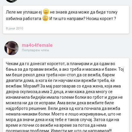
Леле ме уплаши еј
не знаев дека може да биде толку
озбилна работата
И ти што направи? Носиш корсет ?
8 јуни 2010
ma4o4female
Популарен член
Чекам да го донесат корсетот, а планирам и да одам во
бања за да правам вежби, а ако треба и масажа и базен. Тој
ми беше рекол дека треба нон-стоп да се вежба, барем
двапати дома, а кога ќе ги научам кои врежби треба, ќе
вежбам. Морам!!! За мај разговарав со една жена, која има
двојна скулиоза,а има 2 деца, и ми кажа дека многу се
изнамачила бидејќи имала големи болки во грбот и дури не
можела ни да се исправи. Ама вели дека вежбите биле
најдоброто решение. Вели дека од кога почнала да вежба
немала никакви болки. Моето е лошо искривување, што не
мора да значи дека и кај тебе е таков случај. Затоа оди на
време и почни со вежби на време за потоа да нема
посериозни проблеми. Извести ме што си направила!!!