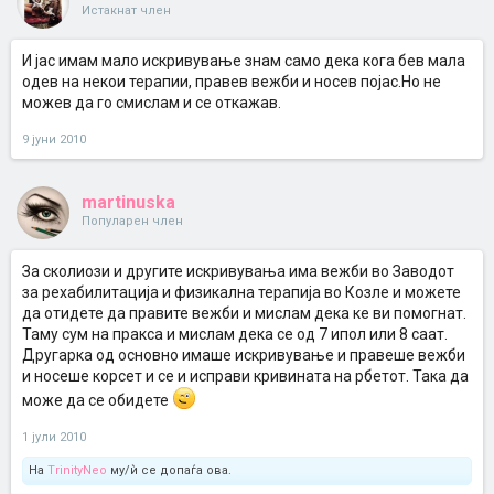
Истакнат член
И јас имам мало искривување знам само дека кога бев мала
одев на некои терапии, правев вежби и носев појас.Но не
можев да го смислам и се откажав.
9 јуни 2010
martinuska
Популарен член
За сколиози и другите искривувања има вежби во Заводот
за рехабилитација и физикална терапија во Козле и можете
да отидете да правите вежби и мислам дека ке ви помогнат.
Таму сум на пракса и мислам дека се од 7 ипол или 8 саат.
Другарка од основно имаше искривување и правеше вежби
и носеше корсет и се и исправи кривината на рбетот. Така да
може да се обидете
1 јули 2010
На
TrinityNeo
му/ѝ се допаѓа ова.