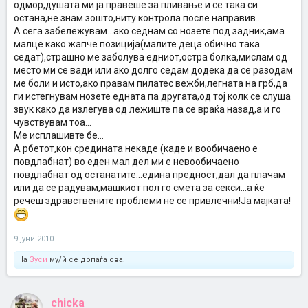
одмор,душата ми ја правеше за пливање и се така си
остана,не знам зошто,ниту контрола после направив...
А сега забележувам...ако седнам со нозете под задник,ама
малце како жапче позиција(малите деца обично така
седат),страшно ме заболува едниот,остра болка,мислам од
место ми се вади или ако долго седам додека да се разодам
ме боли и исто,ако правам пилатес вежби,легната на грб,да
ги истегнувам нозете едната па другата,од тој колк се слуша
звук како да излегува од лежиште па се враќа назад,а и го
чувствувам тоа...
Ме исплашивте бе...
А рбетот,кон средината некаде (каде и вообичаено е
повдлабнат) во еден мал дел ми е невообичаено
повдлабнат од останатите...едина предност,дал да плачам
или да се радувам,машкиот пол го смета за секси...а ќе
речеш здравствените проблеми не се привлечни!Ја мајката!
9 јуни 2010
На
Зуси
му/ѝ се допаѓа ова.
chicka