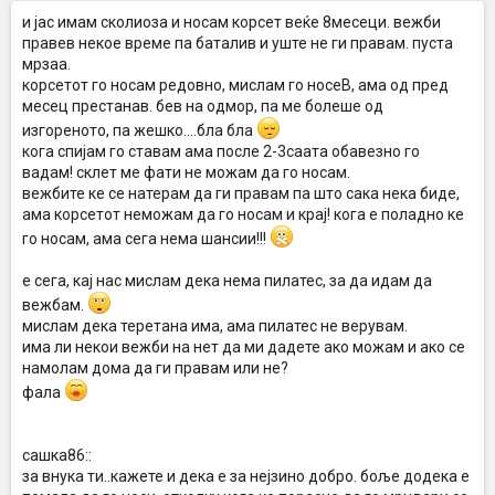
и јас имам сколиоза и носам корсет веќе 8месеци. вежби
правев некое време па баталив и уште не ги правам. пуста
мрзаа.
корсетот го носам редовно, мислам го носеВ, ама од пред
месец престанав. бев на одмор, па ме болеше од
изгореното, па жешко....бла бла
кога спијам го ставам ама после 2-3саата обавезно го
вадам! склет ме фати не можам да го носам.
вежбите ке се натерам да ги правам па што сака нека биде,
ама корсетот неможам да го носам и крај! кога е поладно ке
го носам, ама сега нема шансии!!!
е сега, кај нас мислам дека нема пилатес, за да идам да
вежбам.
мислам дека теретана има, ама пилатес не верувам.
има ли некои вежби на нет да ми дадете ако можам и ако се
намолам дома да ги правам или не?
фала
сашка86::
за внука ти..кажете и дека е за нејзино добро. боље додека е