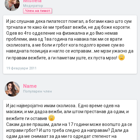
Mishela
Модератор
Член на тимот
И јас слушнав дека пилатесот помгал, а богами како што сум
тргнала и те како ќе ми требаат вежби, не дај боже корсети.
Одев во 4то одделение на физикална и до 8мо немав
проблеми, ама од 1ва година па навака пак ми се врати
сколиозата, а ме боли и грбот кога подолго време сум во
наведната позиција и нагло се исправам...ме мрзи ужасно да
ги правам вежбите, а ги паметам уште, ех пуста мрзо!
19 февруари 2011
Name
Популарен член
И јас најверојатно имам сколиоза.. Едно време одев на
масажи, и ми дадоа вежби, али штом престанав да одам, и
вежбите ги оставив
Сакам да ве прашам, дали на 17 години може воопшто да се
исправи грбот? И што треба следно да направам? Дали да
одам да ме снимаат за да ми го одредат степенот на