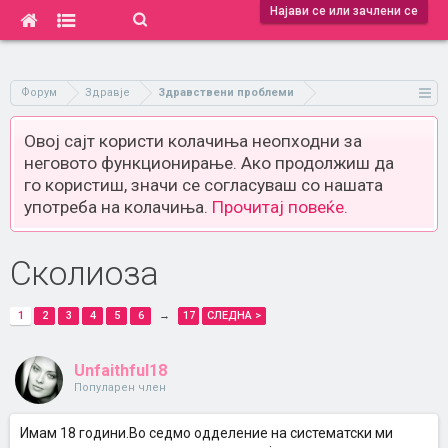
Најави се или зачлени се
Форум
Здравје
Здравствени проблеми
Овој сајт користи колачиња неопходни за
неговото функционирање. Ако продолжиш да
го користиш, значи се согласуваш со нашата
употреба на колачиња.
Прочитај повеќе.
Сколиоза
1
2
3
4
5
6
→
17
СЛЕДНА >
Unfaithful18
Популарен член
Имам 18 години.Во седмо одделение на систематски ми