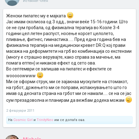
Истакнат член
Женски пилатес му е мајката
Јас имам сколиоза од 3 одд., значи веќе 15-16 години. Што
се не сум пробала, од физикална терапија во Козле 3-4
години цел летен распуст, носење корсет целолето,
пливање, фитнес, гимнастика...... Пред една година бев на
физикална терапија на медицински кревет DR.Q кој прави
масажа на деформитети на грб во комбинација со екстензии
(многу е страшно верувајте, како справа за мачење, ма
помага ептен) и никаков ефект од сето ова.
Во септември се запишав на пилатес и ефектите се
wooooowwww
Ми се оформи струк, ми се зајакнаа мускулите на стомакот,
на грбот, држењето ми се поправи, испакнувањето што го
имав од десната страна на грбот ми се намали..... се на се јас
сум презадоволна и планирам да вежбам додека можам
2 февруари 2011
На
Cosmic Girl
и
TrinityNeo
им се допаѓа ова.