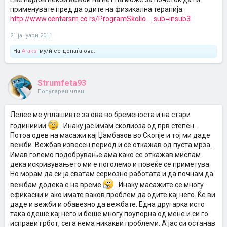
применувате пред да одите на физикална терапија.
http://www.centarsm.co.rs/ProgramSkolio ... sub=insub3
21 јануари 2011
На
Araksi
му/ѝ се допаѓа ова.
Strumfeta93
Популарен член
Лелее ме уплашивте за ова во бременоста и на стари
годинииии
. Инаку јас имам сколиоза од прв степен.
Потоа одев на масажи кај Џамбазов во Скопје и тој ми даде
вежби. Вежбав извесен период и се откажав од пуста мрза.
Имав големо подобрување ама како се откажав мислам
дека искривувањето ми е поголемо и повеќе се приметува.
Но морам да си ја сватам сериозно работата и да почнам да
вежбам додека е на време
. Инаку масажите се многу
ефикасни и ако имате ваков проблем да одите кај него. Ќе ви
даде и вежби и обавезно да вежбате. Една другарка исто
така одеше кај него и беше многу поупорна од мене и си го
исправи грбот, сега нема никакви проблеми. А јас си останав