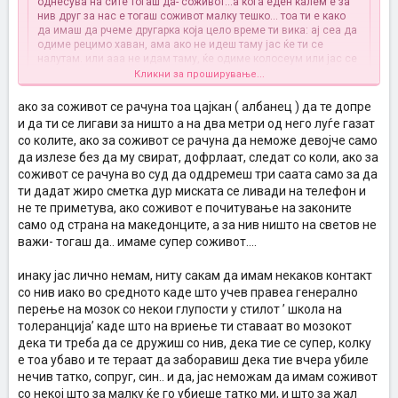
однесува на сите тогаш да- соживот...а кога еден калем е за
нив друг за нас е тогаш соживот малку тешко... тоа ти е како
да имаш да рчеме другарка која цело време ти вика: ај сеа да
одиме рецимо хаван, ама ако не идеш таму јас ќе ти се
налутам. или ааа не идам таму, ќе одиме колосеум или јас се
љутам и дома кај тебе ќе им кажам дека имаш дечко пример и
Кликни за проширување...
колку ќе толерираш? еднаш, два пати, три пати... неможеш
постојано... коа ќе има ист аршин за сите мооожда и би имало
ако за соживот се рачуна тоа цајкан ( албанец ) да те допре
Кликни за проширување...
некој соживот.. дојдите видите што е во гостивар па ќе
и да ти се лигави за ништо а на два метри од него луѓе газат
расправаме после за соживот
со колите, ако за соживот се рачуна да неможе девојче само
да излезе без да му свират, дофрлаат, следат со коли, ако за
Јас па си мислев таму во Гостивар имате соживот со алабанците
или лошо те разбрав .
соживот се рачуна во суд да оддремеш три саата само за да
Еве ти си пример опиши како е да се живее со нив секојдневно
ти дадат жиро сметка дур миската се ливади на телефон и
јазикот мислам е најголем проблем , жените се дружат ли меѓу
не те приметува, ако соживот е почитување на законите
себе или останало она машко лого.
само од страна на македонците, а за нив ништо на светов не
важи- тогаш да.. имаме супер соживот....
инаку јас лично немам, ниту сакам да имам некаков контакт
со нив иако во средното каде што учев правеа генерално
перење на мозок со некои глупости у стилот ’ школа на
толеранција’ каде што на вриење ти ставаат во мозокот
дека ти треба да се дружиш со нив, дека тие се супер, колку
е тоа убаво и те тераат да заборавиш дека тие вчера убиле
нечив татко, сопруг, син.. и да, јас неможам да имам соживот
со некој што за малку ќе го убиеше татко ми, и што за жал