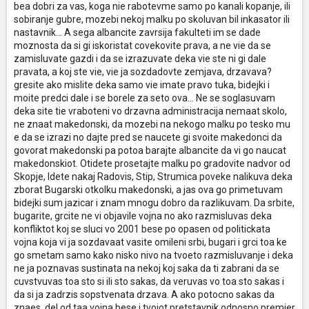
bea dobri za vas, koga nie rabotevme samo po kanali kopanje, ili
албанците беа тие кои на изборите на 1 јуни 2008 правеа нереди и
sobiranje gubre, mozebi nekoj malku po skoluvan bil inkasator ili
со тоа не докажавме дека сме демократска земја и тоа влијаеше
и негативно на извештајот од ЕК. Затоа не ми кажувај дека сите
nastavnik... A sega albancite zavrsija fakulteti im se dade
албанци се залагаат за доброто на Македонија, можеби ти да и
moznosta da si gi iskoristat covekovite prava, a ne vie da se
уште неколку други, но не сите. На другите им се наредува, а тие
zamisluvate gazdi i da se izrazuvate deka vie ste ni gi dale
исполнуваат наредби. Поздрав и не сакам да навредам никого
pravata, a koj ste vie, vie ja sozdadovte zemjava, drzavava?
само кажувам мислење.
gresite ako mislite deka samo vie imate pravo tuka, bidejki i
moite predci dale i se borele za seto ova... Ne se soglasuvam
deka site tie vraboteni vo drzavna administracija nemaat skolo,
ne znaat makedonski, da mozebi na nekogo malku po tesko mu
e da se izrazi no dajte pred se naucete gi svoite makedonci da
govorat makedonski pa potoa barajte albancite da vi go naucat
makedonskiot. Otidete prosetajte malku po gradovite nadvor od
Skopje, Idete nakaj Radovis, Stip, Strumica poveke nalikuva deka
zborat Bugarski otkolku makedonski, a jas ova go primetuvam
bidejki sum jazicar i znam mnogu dobro da razlikuvam. Da srbite,
bugarite, grcite ne vi objavile vojna no ako razmisluvas deka
konfliktot koj se sluci vo 2001 bese po opasen od politickata
vojna koja vi ja sozdavaat vasite omileni srbi, bugari i grci toa ke
go smetam samo kako nisko nivo na tvoeto razmisluvanje i deka
ne ja poznavas sustinata na nekoj koj saka da ti zabrani da se
cuvstvuvas toa sto si ili sto sakas, da veruvas vo toa sto sakas i
da si ja zadrzis sopstvenata drzava. A ako potocno sakas da
znaes, del od taa vojna bese i tvojot pretstavnik odnosno premier