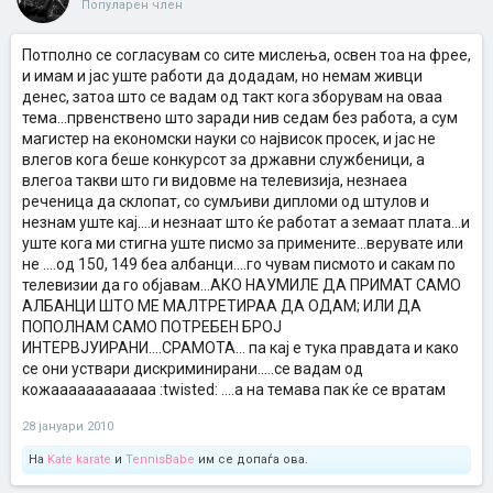
Популарен член
Потполно се согласувам со сите мислења, освен тоа на фрее,
и имам и јас уште работи да додадам, но немам живци
денес, затоа што се вадам од такт кога зборувам на оваа
тема...првенствено што заради нив седам без работа, а сум
магистер на економски науки со највисок просек, и јас не
влегов кога беше конкурсот за државни службеници, а
влегоа такви што ги видовме на телевизија, незнаеа
реченица да склопат, со сумљиви дипломи од штулов и
незнам уште кај....и незнаат што ќе работат а земаат плата...и
уште кога ми стигна уште писмо за примените...верувате или
не ....од 150, 149 беа албанци....го чувам писмото и сакам по
телевизии да го објавам...АКО НАУМИЛЕ ДА ПРИМАТ САМО
АЛБАНЦИ ШТО МЕ МАЛТРЕТИРАА ДА ОДАМ; ИЛИ ДА
ПОПОЛНАМ САМО ПОТРЕБЕН БРОЈ
ИНТЕРВЈУИРАНИ....СРАМОТА... па кај е тука правдата и како
се они уствари дискриминирани.....се вадам од
кожаааааааааааа :twisted: ....а на темава пак ќе се вратам
28 јануари 2010
На
Kate karate
и
TennisBabe
им се допаѓа ова.