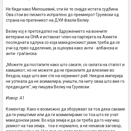
Не биди како Милошевиќ, оти ќе те снајде истата судбина.
Ова стои во писмото испратено до премиерот Груевски од
страна на пратеникот на ДУИ Фазли Велиу.
Велиу кој е претседател на Здружението на воените
ветерани на ОНА и истакнат член на партијата на Ахмети
последната одлука со која македонскиот јазик треба да се
учи од прво одделение, ја оценува како анти - албанска и
анти- граѓанска.
„Можете да постапите како што сакате, со силата на стапот и
камшикот, но не можете да не присилите да влеземе во
бездна, каде што вие сте на нејзиниот раб. Ниедна империја
не успеала да не асимилира, уништи, па ниту оваа што вие го
предводите“, му пишува Велиу на Груевски.
Извор: A1
Коментар: Како е возможно да зборуваат за тоа дека сакаме
да ги уништиме или да ги асимилираме со тоа што ќе учат
македонски јазик. Во која земја и да си треба да го научиш
јазикот на таа земја... тоа е нормално, а не некаков заговор,