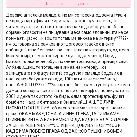
такви што ги видовме на телевизија, незнаеа реченица да
Кликни за проширување...
склопат, со сумљиви дипломи од штулов и незнам уште кај....и
незнаат што ќе работат а земаат плата...и уште кога ми стигна
Девојко ај полека малце, ај не ми се трескај од земја тука и
Кликни за проширување...
уште писмо за примените...верувате или не ....од 150, 149 беа
не продавај пуфки и не иритирај....јас не сум знаела да
албанци....го чувам писмото и сакам по телевизии да го
читам...кутра ти...па ти тогаш незнаеш да зборуваш....беше
Ti mozes cel den da ne se soglasuvas, no za razlika od tvojot prosek
објавам...АКО НАУМИЛЕ ДА ПРИМАТ САМО АЛБАНЦИ ШТО МЕ
објавен огласот и не пишуваше дека само албанчишта ќе се
i fakultet izgleda ne si znaela da procitas za konkursot, bidejki toj
МАЛТРЕТИРАА ДА ОДАМ; ИЛИ ДА ПОПОЛНАМ САМО ПОТРЕБЕН
konkurs e objaven od Sekretarijatot za implementacija na Ramkovniot
БРОЈ ИНТЕРВЈУИРАНИ....СРАМОТА... па кај е тука правдата и
примаат....јасно....и зошто тогаш ме викнаа на интервју?????/
dogovor kade se vrabotuvaat gragani od drugite etnicki zaednici a ne
како се они уствари дискриминирани.....се вадам од
им одговорив за рамковниот договор повеќе од сите
makedonci. Ne mozes da kazes deka ne se vrabotuvaat makedonci
кожаааааааааааа :twisted: ....а на темава пак ќе се вратам
албанци.....и не бев само јас....викнале на интервјуто, од цела
bidejki znaes i samata deka ne e taka, tuku vistinata e deka se
Македонија, се малтретирале луѓе од делчево, Охрид .
vrabotuvaat samo partiski clenovi aktivisti, rodnini ili svaleri i svalerki
Битола, плаќале автобус, правеле трошкови, а примија само
na vlijatelnite luge, a za toa ne se vinovni albancite tuku politicarite.
Албанци....зошто тогаш не викнаа на интервју....се
Pozdrav...
запишувате по факултетите со дупло помалце бодови од
нас...се вработувате секаде, 100 пати понеспособни од
нас....A ЗОШТО????????затоа што без срам ја уценувате цела
држава со војна....ако нешто не ви е по ќејф се повикувате на
2001 и дека пак истото ќе биде, одма протестирате, фучат
бомби по Чаир и битпазар и Сингелиќ....НА ШТО ЛИЧИ
ПИСМОТО ОД ВЕЛИУ...објавено ти е малце погоре....не ви е
срам...ОВА Е МАКЕДОНИЈА И НИЕ ТРЕБА ДА ГИ ИМАМЕ
ПРИВИЛЕГИИТЕ; А ВИЕ НАМЕСТО ДА БИДЕТЕ БЛАГОДАРНИ
ЗА СЕ; НЕ УЦЕНУВАТЕ::::СО УЦЕНИ ДОБИВАТЕ СЕ:::::КОЈ И
КАДЕ ИМА ПОВЕЌЕ ПРАВА ОД ВАС::::СО ПУШКИ И БОМБИ