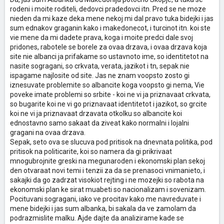
rodeni i moite roditeli, dedovci pradedovci itn. Pred se ne moze
nieden da mi kaze deka mene nekoj mi dal pravo tuka bidejki i jas
sum ednakov graganin kako i makedonecot, i turcinot itn. koi ste
vie mene da mi dadete prava, koga i moite predci dale svoj
pridones, rabotele se borele za ovaa drzava, i ovaa drzava koja
site nie albanci ja prifakame so ustavnoto ime, so identitetot na
nasite sogragani, so crkvata, verata, jazikot i tn, sepak nie
ispagame najlosite od site. Jas ne znam voopsto zosto gi
iznesuvate problemite so albancite koga voopsto gi nema, Vie
poveke imate problemi so srbite - koi ne vi ja priznavaat crkvata,
so bugarite koi ne vi go priznavaat identitetot i jazikot, so grcite
koi ne vi ja priznavaat drzavata otkolku so albancite koi
ednostavno samo sakaat da ziveat kako normalni i lojalni
gragani na ovaa drzava.
Sepak, seto ova se slucuva pod pritisok na dnevnata politika, pod
pritisok na politicarite, koi so namera da gi prikrivaat
mnogubrojnite greski na megunaroden i ekonomski plan sekoj
den otvaraat novi temi i tenzii za da se prenasoci vnimanieto, i
sakajki da go zadrzat visokiot rejting i ne mozejki so rabota na
ekonomski plan ke sirat muabeti so nacionalizam i sovenizam.
Pocituvani sogragani, iako ve procitav kako me navreduvate i
mene bidejki i jas sum albanka, bi sakala da ve zamolam da
podrazmislite malku. Ajde dajte da analizirame kade se