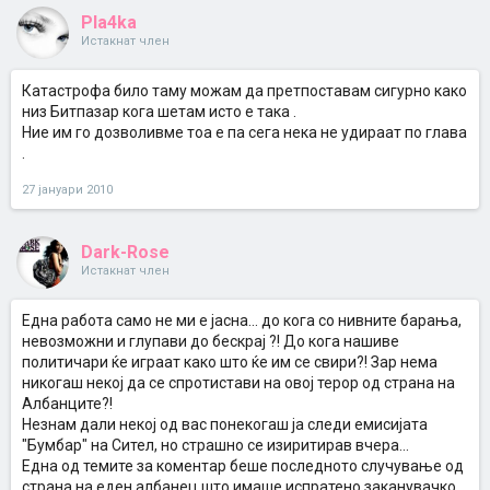
Pla4ka
Истакнат член
Катастрофа било таму можам да претпоставам сигурно како
низ Битпазар кога шетам исто е така .
Ние им го дозволивме тоа е па сега нека не удираат по глава
.
27 јануари 2010
Dark-Rose
Истакнат член
Една работа само не ми е јасна... до кога со нивните барања,
невозможни и глупави до бескрај ?! До кога нашиве
политичари ќе играат како што ќе им се свири?! Зар нема
никогаш некој да се спротистави на овој терор од страна на
Албанците?!
Незнам дали некој од вас понекогаш ја следи емисијата
"Бумбар" на Сител, но страшно се изиритирав вчера...
Една од темите за коментар беше последното случување од
страна на еден албанец што имаше испратено заканувачко