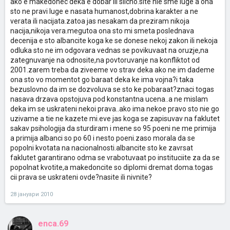
ako e makedonec deka e dobar ili slicno.site nie sme luge a ona
sto ne pravi luge e nasata humanost,dobrina karakter a ne
verata ili nacijata.zatoa jas nesakam da preziram nikoja
nacija,nikoja vera.megutoa ona sto mi smeta poslednava
decenija e sto albancite koga ke se donese nekoj zakon ili nekoja
odluka sto ne im odgovara vednas se povikuvaat na oruzje,na
zategnuvanje na odnosite,na povtoruvanje na konfliktot od
2001.zarem treba da ziveeme vo strav deka ako ne im dademe
ona sto vo momentot go baraat deka ke ima vojna?i taka
bezuslovno da im se dozvoluva se sto ke pobaraat?znaci togas
nasava drzava opstojuva pod konstantna ucena..a ne mislam
deka im se uskrateni nekoi prava..ako ima nekoe pravo sto nie go
uzivame a tie ne kazete mi.eve jas koga se zapisuvav na faklutet
sakav psihologija da sturdiram i mene so 95 poeni ne me primija
a primija albanci so po 60 i nesto poeni.zaso morala da se
popolni kvotata na nacionalnosti.albancite sto ke zavrsat
faklutet garantirano odma se vrabotuvaat po instituciite za da se
popolnat kvotite,a makedoncite so diplomi dremat doma.togas
cii prava se uskrateni ovde?nasite ili nivnite?
28 јануари 2010
enca.69