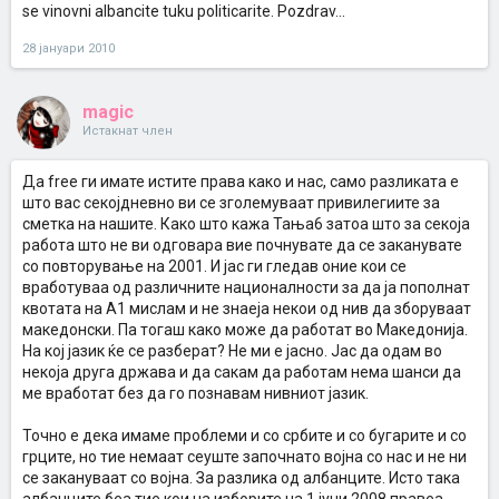
se vinovni albancite tuku politicarite. Pozdrav...
28 јануари 2010
magic
Истакнат член
Да free ги имате истите права како и нас, само разликата е
што вас секојдневно ви се зголемуваат привилегиите за
сметка на нашите. Како што кажа Тања6 затоа што за секоја
работа што не ви одговара вие почнувате да се заканувате
со повторување на 2001. И јас ги гледав оние кои се
вработуваа од различните националности за да ја пополнат
квотата на А1 мислам и не знаеја некои од нив да зборуваат
македонски. Па тогаш како може да работат во Македонија.
На кој јазик ќе се разберат? Не ми е јасно. Јас да одам во
некоја друга држава и да сакам да работам нема шанси да
ме вработат без да го познавам нивниот јазик.
Точно е дека имаме проблеми и со србите и со бугарите и со
грците, но тие немаат сеуште започнато војна со нас и не ни
се закануваат со војна. За разлика од албанците. Исто така