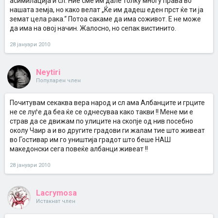
асимилација и сл. Ние сме им дале толку многу права во
нашата земја, но како велат „Ќе им дадеш еден прст ќе ти ја
земат цела рака.“ Потоа сакаме да има соживот. Е не може
да има на овој начин. Жалосно, но сепак вистинито.
28 јануари 2010
Neytiri
Популарен член
Почитувам секаква вера народ и сл ама Албанците и грците
не се луѓе да беа ќе се однесуваа како такви !! Мене ми е
страв да се движам по улиците на скопје од нив посебно
околу Чаир а и во другите градови ги жалам тие што живеат
во Гостивар им го уништија градот што беше НАШ
македонски сега повеќе албанци живеат !!
28 јануари 2010
Lacrymosa
Истакнат член