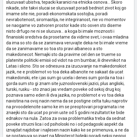
slucuvaat ubistva, tepacki karanici na etnicka osnova... Skoro
nikade, site takvi slucai se slucuvaat poradi bedniot zivot koj go
imame site nie, poradi ekonomskata sostojba, poradi
nevrabotenost, siromastija, ne integriranost, nie vo momentov
se naogame vo zatvoren prostor kade sto osven sto diseme
nisto drfugo ne ni se slucuva... a koga bi imale moznosti i
finansiski sredstva da prosetame da vidime svet, i ovaa mladina
da ima so sto da se zanimava veruvajte deka ne bi imale vreme
da se zanimavame so toa sto pravi albaneco a sto
makedonecot. Nemajki sto da pravime cel den se trueme so
platenite politicki emisii od vidot na crn bumbar, ili dnevnikot na
Latas i slicno. Sto se odnesuva za izucuvanje na makedonskiot
jazik, ne e problemot vo toa deka albancite ne sakaat da ucat
makedonski, ete i jas sum go ucela i denes sum gorda na toa i
gorda sum sto gi znam site juznoslovenski jazici, plus angliski,
turski, rusku - sto znaci jas vredam poveke od sekoj drug koj
poznava samo eden ili dva jazika, no problemot e vo toa deka
navistina na ovoj nacin nema da se postigne celta tuku naprotiv
na prvoodelencite samo ke im se preoptovari programata i ne
znaejki sto da ucat po prvin uste od 5 godini rezultatot ke bide
ednakov na nula. Zatoa za ovaa problematika treba da sednat
poveke strucni lica i od psiholoski no i od pedagoski aspekt da
iznajdat najdobar i najlesen nacin kako ke se primenuva, a ne da
se postapuva so inaet na Ministerot bidejki poradi nekoi negovi