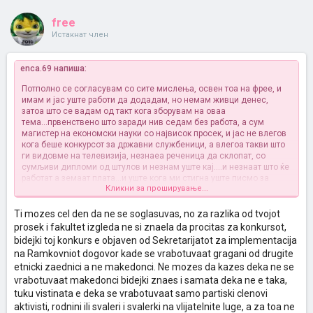
free
Истакнат член
enca.69 напиша:
Потполно се согласувам со сите мислења, освен тоа на фрее, и
имам и јас уште работи да додадам, но немам живци денес,
затоа што се вадам од такт кога зборувам на оваа
тема...првенствено што заради нив седам без работа, а сум
магистер на економски науки со највисок просек, и јас не влегов
кога беше конкурсот за државни службеници, а влегоа такви што
ги видовме на телевизија, незнаеа реченица да склопат, со
сумљиви дипломи од штулов и незнам уште кај....и незнаат што ќе
работат а земаат плата...и уште кога ми стигна уште писмо за
Кликни за проширување...
примените...верувате или не ....од 150, 149 беа албанци....го чувам
писмото и сакам по телевизии да го објавам...АКО НАУМИЛЕ ДА
ПРИМАТ САМО АЛБАНЦИ ШТО МЕ МАЛТРЕТИРАА ДА ОДАМ; ИЛИ
Ti mozes cel den da ne se soglasuvas, no za razlika od tvojot
ДА ПОПОЛНАМ САМО ПОТРЕБЕН БРОЈ
prosek i fakultet izgleda ne si znaela da procitas za konkursot,
ИНТЕРВЈУИРАНИ....СРАМОТА... па кај е тука правдата и како се они
bidejki toj konkurs e objaven od Sekretarijatot za implementacija
уствари дискриминирани.....се вадам од кожаааааааааааа
na Ramkovniot dogovor kade se vrabotuvaat gragani od drugite
:twisted: ....а на темава пак ќе се вратам
etnicki zaednici a ne makedonci. Ne mozes da kazes deka ne se
vrabotuvaat makedonci bidejki znaes i samata deka ne e taka,
tuku vistinata e deka se vrabotuvaat samo partiski clenovi
aktivisti, rodnini ili svaleri i svalerki na vlijatelnite luge, a za toa ne