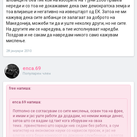
албанците беа тие кои на изборите на 1 јуни 2008 правеа
нереди и со тоа не докажавме дека сме демократска земја и
тоа влијаеше и негативно на извештајот од ЕК. Затоа не ми
кажувај дека сите албанци се залагаат за доброто на
Македонија, можеби ти да и уште неколку други, но не сите.
На другите им се наредува, а тие исполнуваат наредби.
Поздрав и не сакам да навредам никого само кажувам
мислење.
28 јануари 2010
enca.69
Популарен член
free напиша:
enca.69 напиша:
Потполно се согласувам со сите мислења, освен тоа на фрее,
и имам и јас уште работи да додадам, но немам живци денес,
затоа што се вадам од такт кога зборувам на оваа
тема...првенствено што заради нив седам без работа, а сум
магистер на економски науки со највисок просек, и јас не
влегов кога беше конкурсот за државни службеници, а влегоа