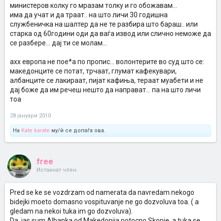
министеров колку го мразам толку и го обожавам...
има да учат и да траат.. на што личи 30 годишна
службеничка на шалтер да не те разбира што бараш.. или
старка од 60години оди да ваѓа извод или слично неможе да
се разбере... дај ти се молам...
ахх европа не пое*а по пропис... волонтерите во суд што се:
македонците се потат, трчаат, глумат кафекувари,
албанците се лакираат, пијат кафиња, тераат муабети и не
дај боже да им речеш нешто да направат... па на што личи
тоа
28 јануари 2010
На
Kate karate
му/ѝ се допаѓа ова.
free
Истакнат член
Pred se ke se vozdrzam od namerata da navredam nekogo
bidejki moeto domasno vospituvanje ne go dozvoluva toa. ( a
gledam na nekoi tuka im go dozvoluva).
Da, jas sum Albanka od Makedonija potocno Skopje, a tuka se