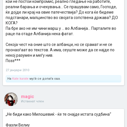
кои не постои компромис, реално гледање на работите,
реални барања и очекувања... Се прашувам само, Господе,
ќе дојде ли крај на овие патечествија? До кога ќе бидеме
подстанари, малцинство во својата сопствена држава? ДО
КОГА?
Па бре ако не им чини марш у ... во Албанија... Парталите во
раце па отаде Албанија нека фатат.
Секоја чест на оние што се албанци, но се срамат и не се
пронаоѓаат во текстов. А има, сеуште може да се најде по
некој разумен и меѓу нив.
Позз***
27 јануари 2010
На
Kate karate
му/ѝ се допаѓа ова.
magic
Истакнат член
„Не биди како Милошевиќ - ќе те снајде истата судбина“
Фазли Велиу