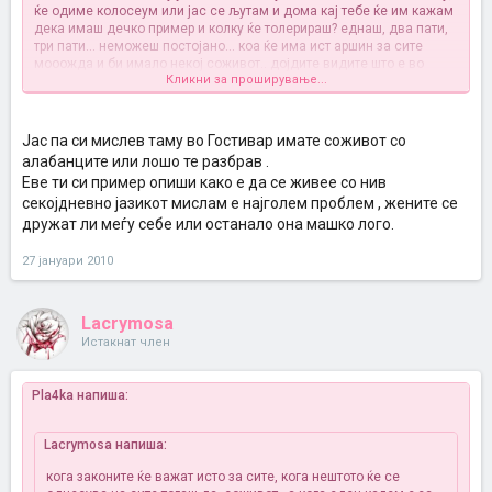
ќе одиме колосеум или јас се љутам и дома кај тебе ќе им кажам
дека имаш дечко пример и колку ќе толерираш? еднаш, два пати,
три пати... неможеш постојано... коа ќе има ист аршин за сите
мооожда и би имало некој соживот.. дојдите видите што е во
Кликни за проширување...
гостивар па ќе расправаме после за соживот
Јас па си мислев таму во Гостивар имате соживот со
алабанците или лошо те разбрав .
Еве ти си пример опиши како е да се живее со нив
секојдневно јазикот мислам е најголем проблем , жените се
дружат ли меѓу себе или останало она машко лого.
27 јануари 2010
Lacrymosa
Истакнат член
Pla4ka напиша:
Lacrymosa напиша:
кога законите ќе важат исто за сите, кога нештото ќе се