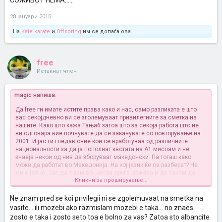
СОЖИВОТ НЕМА::::::
28 јануари 2010
На
Kate karate
и
Offspring
им се допаѓа ова.
free
Истакнат член
magic напиша:
Да free ги имате истите права како и нас, само разликата е што
вас секојдневно ви се зголемуваат привилегиите за сметка на
нашите. Како што кажа Тања6 затоа што за секоја работа што не
ви одговара вие почнувате да се заканувате со повторување на
2001. И јас ги гледав оние кои се вработуваа од различните
националности за да ја пополнат квотата на А1 мислам и не
знаеја некои од нив да зборуваат македонски. Па тогаш како
може да работат во Македонија. На кој јазик ќе се разберат? Не
ми е јасно. Јас да одам во некоја друга држава и да сакам да
Кликни за проширување...
работам нема шанси да ме вработат без да го познавам нивниот
јазик.
Ne znam pred se koi privilegii ni se zgolemuvaat na smetka na
Точно е дека имаме проблеми и со србите и со бугарите и со
vasite... ili mozebi ako razmislam mozebi e taka... no znaes
грците, но тие немаат сеуште започнато војна со нас и не ни се
zosto e taka i zosto seto toa e bolno za vas? Zatoa sto albancite
закануваат со војна. За разлика од албанците. Исто така