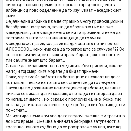
писмо до нашиот премиер во врска со предлогот децата
албанци од прво одделение да го изучуваат македонскиот
јазик...
Се јави една албанка и беше страшно многу провокациски и
безобразно настроена, почна да збори како ние не сме
македонци, уште малце името ќе ни го променат и нема да
постоиме, зашто тогаш нивните деца да го учеле
македонскиот јазик, као јазик на држава што не ни постои...
АЛОООООО... некој има ова да го запре што се случува??? Се
нешто не им чини, се некакви права бараат, ако воопшто и
тие самите знаат што бараат...
Сакале да се запишуваат на медицина без приемни, сакале
на тој и тој смер, сите морале да бидат примени...
Боже, утре тие ќе работат по болницине а незнаат ни да се
потпишат... тешко на тој што ќе остане тие да го лекуваат...
Насекаде по државниве иснтитуции се вработени, незнаат
ни како се викаат да ги прашаш, а не па да ги натераш да си
го напишат името... но, секаде е преполно од нив, боже, тие
остана да ти кажат за нешто каде треба да се обратиш, да ти
помогнат...
Ме иритира, неможам ова да го гледам, смешно е и трагично
во исто време... Смешна е нивната бескрајна затупеност, а
трагична нашата судбина да се расправаме со нив, луѓе кај