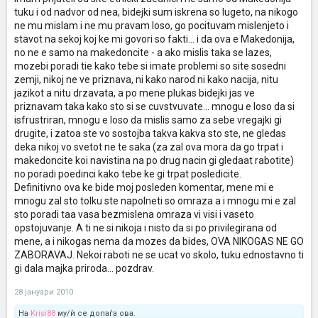
na Ramkovniot dogovor kade se vrabotuvaat gragani od drugite
ПОТРЕБЕН БРОЈ ИНТЕРВЈУИРАНИ....СРАМОТА... па кај е
интервјуто, од цела Македонија, се малтретирале луѓе од
tuku i od nadvor od nea, bidejki sum iskrena so lugeto, na nikogo
etnicki zaednici a ne makedonci. Ne mozes da kazes deka ne se
тука правдата и како се они уствари дискриминирани.....се
делчево, Охрид . Битола, плаќале автобус, правеле трошкови, а
vrabotuvaat makedonci bidejki znaes i samata deka ne e taka,
вадам од кожаааааааааааа :twisted: ....а на темава пак ќе
ne mu mislam i ne mu pravam loso, go pocituvam mislenjeto i
примија само Албанци....зошто тогаш не викнаа на интервју....се
tuku vistinata e deka se vrabotuvaat samo partiski clenovi
се вратам
запишувате по факултетите со дупло помалце бодови од нас...се
stavot na sekoj koj ke mi govori so fakti... i da ova e Makedonija,
aktivisti, rodnini ili svaleri i svalerki na vlijatelnite luge, a za toa ne
вработувате секаде, 100 пати понеспособни од нас....A
no ne e samo na makedoncite - a ako mislis taka se lazes,
se vinovni albancite tuku politicarite. Pozdrav...
ЗОШТО????????затоа што без срам ја уценувате цела држава со
mozebi poradi tie kako tebe si imate problemi so site sosedni
војна....ако нешто не ви е по ќејф се повикувате на 2001 и дека
zemji, nikoj ne ve priznava, ni kako narod ni kako nacija, nitu
пак истото ќе биде, одма протестирате, фучат бомби по Чаир и
jazikot a nitu drzavata, a po mene plukas bidejki jas ve
битпазар и Сингелиќ....НА ШТО ЛИЧИ ПИСМОТО ОД
ВЕЛИУ...објавено ти е малце погоре....не ви е срам...ОВА Е
priznavam taka kako sto si se cuvstvuvate... mnogu e loso da si
МАКЕДОНИЈА И НИЕ ТРЕБА ДА ГИ ИМАМЕ ПРИВИЛЕГИИТЕ; А ВИЕ
isfrustriran, mnogu e loso da mislis samo za sebe vregajki gi
НАМЕСТО ДА БИДЕТЕ БЛАГОДАРНИ ЗА СЕ; НЕ УЦЕНУВАТЕ::::СО
drugite, i zatoa ste vo sostojba takva kakva sto ste, ne gledas
УЦЕНИ ДОБИВАТЕ СЕ:::::КОЈ И КАДЕ ИМА ПОВЕЌЕ ПРАВА ОД
deka nikoj vo svetot ne te saka (za zal ova mora da go trpat i
ВАС::::СО ПУШКИ И БОМБИ СОЖИВОТ НЕМА::::::
makedoncite koi navistina na po drug nacin gi gledaat rabotite)
no poradi poedinci kako tebe ke gi trpat posledicite.
Definitivno ova ke bide moj posleden komentar, mene mi e
mnogu zal sto tolku ste napolneti so omraza a i mnogu mi e zal
sto poradi taa vasa bezmislena omraza vi visi i vaseto
opstojuvanje. A ti ne si nikoja i nisto da si po privilegirana od
mene, a i nikogas nema da mozes da bides, OVA NIKOGAS NE GO
ZABORAVAJ. Nekoi raboti ne se ucat vo skolo, tuku ednostavno ti
gi dala majka priroda... pozdrav.
28 јануари 2010
На
Krisi88
му/ѝ се допаѓа ова.