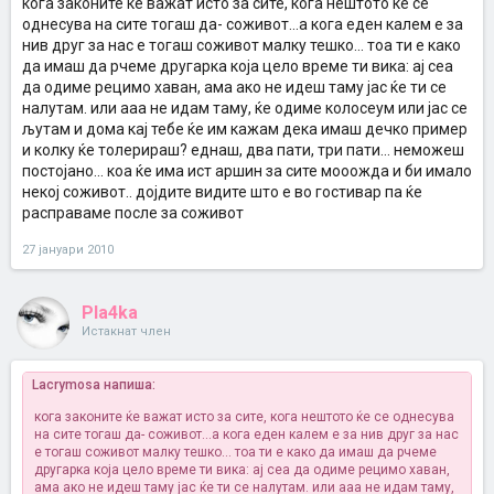
кога законите ќе важат исто за сите, кога нештото ќе се
однесува на сите тогаш да- соживот...а кога еден калем е за
нив друг за нас е тогаш соживот малку тешко... тоа ти е како
да имаш да рчеме другарка која цело време ти вика: ај сеа
да одиме рецимо хаван, ама ако не идеш таму јас ќе ти се
налутам. или ааа не идам таму, ќе одиме колосеум или јас се
љутам и дома кај тебе ќе им кажам дека имаш дечко пример
и колку ќе толерираш? еднаш, два пати, три пати... неможеш
постојано... коа ќе има ист аршин за сите мооожда и би имало
некој соживот.. дојдите видите што е во гостивар па ќе
расправаме после за соживот
27 јануари 2010
Pla4ka
Истакнат член
Lacrymosa напиша:
кога законите ќе важат исто за сите, кога нештото ќе се однесува
на сите тогаш да- соживот...а кога еден калем е за нив друг за нас
е тогаш соживот малку тешко... тоа ти е како да имаш да рчеме
другарка која цело време ти вика: ај сеа да одиме рецимо хаван,
ама ако не идеш таму јас ќе ти се налутам. или ааа не идам таму,