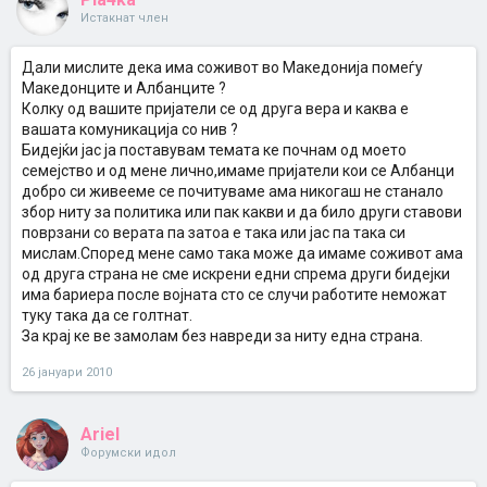
Истакнат член
Дали мислите дека има соживот во Македонија помеѓу
Македонците и Албанците ?
Колку од вашите пријатели се од друга вера и каква е
вашата комуникација со нив ?
Бидејќи јас ја поставувам темата ке почнам од моето
семејство и од мене лично,имаме пријатели кои се Албанци
добро си живееме се почитуваме ама никогаш не станало
збор ниту за политика или пак какви и да било други ставови
поврзани со верата па затоа е така или јас па така си
мислам.Според мене само така може да имаме соживот ама
од друга страна не сме искрени едни спрема други бидејки
има бариера после војната сто се случи работите неможат
туку така да се голтнат.
За крај ке ве замолам без навреди за ниту една страна.
26 јануари 2010
Ariel
Форумски идол