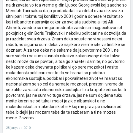
na drzavata vo toa vreme g-din Ljupco Georgievski koj zaedno so
Menduh Taci sakaa da ja prodadadat i razdelat ovaa drzava za
sitni pari. I tokmu toj konflikt vo 2001 godina donese rezultat so
koj i albancite napravija cekor za svojata sudbina a i toj Ali
Ahmeti, zaedno so megunarodnata zaednica i najpocituvaniot
pokojniot g-din Boris Trajkovski i nekolku politicari ne dozvolija da
ja razdelat ovaa drzava. Znam deka seuste ne vi se jasni nekoi
raboti, no sigurna sum deka vo najskoro vreme site vistiniti ke se
doznaat. A za toa deka nie sakame da ja povtorime 2001, ne
sum videla i ne sum slusnala nikakvo zakanuvanje deka takvo
nesto moze da se povtori, a toa go znaete i samite, no povtorno
ke kazam deka dnevnata politika vi go pere mozokot i vasite
makedonski politicari mesto da ve hranat so podobra
ekonomska sostojba, podobar i pokvaliteten zivot ve hranat so
nacionalizam se so cel da nemate moznost, prostor i vreme da
se zalite za vasata ekonomska sostojba. I za kraj, ute ednas ke ti
povtoram, jas ne sum vo tuga drzava, jas ne sum dojdena tuku
moite koreni se od tuka i mojot jazik e albanskiot a ne
makedonskiot, a makedonskiot e + koj me pravi po razlicna od
tebe, bidejki jas mozam tebe da te razberam a ti ne mozes
mene. Pozdrav
28 јануари 2010