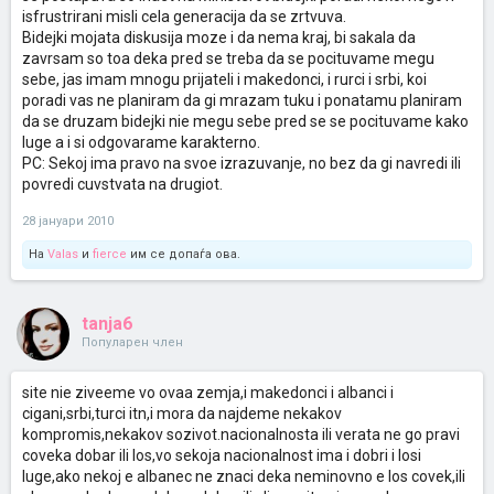
isfrustrirani misli cela generacija da se zrtvuva.
Bidejki mojata diskusija moze i da nema kraj, bi sakala da
zavrsam so toa deka pred se treba da se pocituvame megu
sebe, jas imam mnogu prijateli i makedonci, i rurci i srbi, koi
poradi vas ne planiram da gi mrazam tuku i ponatamu planiram
da se druzam bidejki nie megu sebe pred se se pocituvame kako
luge a i si odgovarame karakterno.
PC: Sekoj ima pravo na svoe izrazuvanje, no bez da gi navredi ili
povredi cuvstvata na drugiot.
28 јануари 2010
На
Valas
и
fierce
им се допаѓа ова.
tanja6
Популарен член
site nie ziveeme vo ovaa zemja,i makedonci i albanci i
cigani,srbi,turci itn,i mora da najdeme nekakov
kompromis,nekakov sozivot.nacionalnosta ili verata ne go pravi
coveka dobar ili los,vo sekoja nacionalnost ima i dobri i losi
luge,ako nekoj e albanec ne znaci deka neminovno e los covek,ili