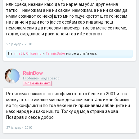
или среќа, незнам како да го наречам убил друг нечив
татко.... неможам а не ни сакам. неможам, а не ни сакам да
имам соживот со некој што ми го пцуе крстот што го носам
на ланче и ради кого јас се осеќам као инвалид пош
неможам сама да излезам навечер.. тие за мене се племе,
гадно, смрдливо и расипано и тоа и ќе останат
27 јануари 2010
На
inna89
,
Offspring
и
TennisBabe
им се допаѓа ова.
RainBow
Глобален модератор
Член на тимот
Ретко има соживот. по конфликтот што беше во 2001 и тоа
малку што го имаше мислам дека исчезна. Јас имав блиски
во тој конфликт и по тоа веќе не ги признавам албанците ни
како народ ни како ништо. Толку од моја страна за ова.
Поздрав и секое добро.
27 јануари 2010