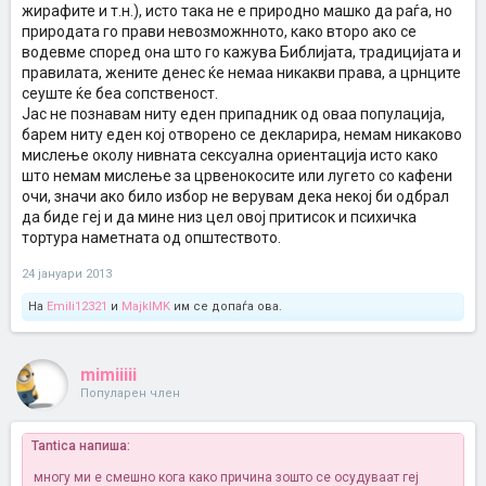
жирафите и т.н.), исто така не е природно машко да раѓа, но
природата го прави невозможнното, како второ ако се
водевме според она што го кажува Библијата, традицијата и
правилата, жените денес ќе немаа никакви права, а црнците
сеуште ќе беа сопственост.
Јас не познавам ниту еден припадник од оваа популација,
барем ниту еден кој отворено се декларира, немам никаково
мислење околу нивната сексуална ориентација исто како
што немам мислење за црвенокосите или лугето со кафени
очи, значи ако било избор не верувам дека некој би одбрал
да биде геј и да мине низ цел овој притисок и психичка
тортура наметната од општеството.
24 јануари 2013
На
Emili12321
и
MajklMK
им се допаѓа ова.
mimiiiii
Популарен член
Tantica напиша:
многу ми е смешно кога како причина зошто се осудуваат геј