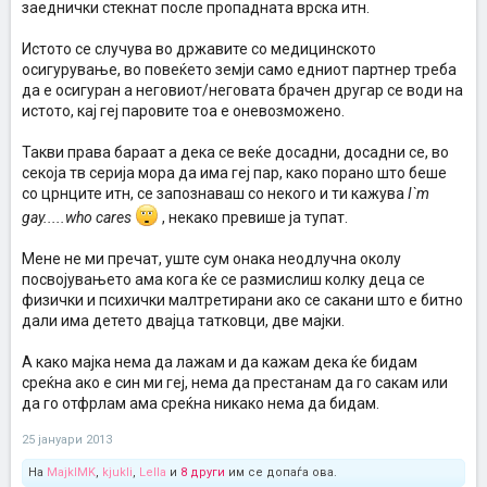
заеднички стекнат после пропадната врска итн.
Истото се случува во државите со медицинското
осигурување, во повеќето земји само едниот партнер треба
да е осигуран а неговиот/неговата брачен другар се води на
истото, кај геј паровите тоа е оневозможено.
Такви права бараат а дека се веќе досадни, досадни се, во
секоја тв серија мора да има геј пар, како порано што беше
со црнците итн, се запознаваш со некого и ти кажува
I`m
gay.....who cares
, некако превише ја тупат.
Мене не ми пречат, уште сум онака неодлучна околу
посвојувањето ама кога ќе се размислиш колку деца се
физички и психички малтретирани ако се сакани што е битно
дали има детето двајца татковци, две мајки.
А како мајка нема да лажам и да кажам дека ќе бидам
среќна ако е син ми геј, нема да престанам да го сакам или
да го отфрлам ама среќна никако нема да бидам.
25 јануари 2013
На
MajklMK
,
kjukli
,
Lella
и
8 други
им се допаѓа ова.