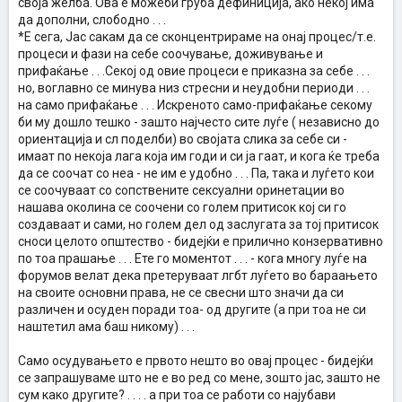
своја желба. Ова е можеби груба дефиниција, ако некој има
да дополни, слободно . . .
*Е сега, Јас сакам да се сконцентрираме на онај процес/т.е.
процеси и фази на себе соочување, доживување и
прифаќање . . .Секој од овие процеси е приказна за себе . . .
но, воглавно се минува низ стресни и неудобни периоди . . .
на само прифаќање . . . Искреното само-прифаќање секому
би му дошло тешко - зашто најчесто сите луѓе ( независно до
ориентација и сл поделби) во својата слика за себе си -
имаат по некоја лага која им годи и си ја гаат, и кога ќе треба
да се соочат со неа - не им е удобно . . . Па, така и луѓето кои
се соочуваат со сопствените сексуални оринетации во
нашава околина се соочени со голем притисок кој си го
создаваат и сами, но голем дел од заслугата за тој притисок
сноси целото општество - бидејќи е прилично конзервативно
по тоа прашање . . . Ете го моментот . . . - кога многу луѓе на
форумов велат дека претеруваат лгбт луѓето во бараањето
на своите основни права, не се свесни што значи да си
различен и осуден поради тоа- од другите (а при тоа не си
наштетил ама баш никому) . . .
Само осудувањето е првото нешто во овај процес - бидејќи
се запрашуваме што не е во ред со мене, зошто јас, зашто не
сум како другите? . . . . а при тоа се работи со најубави