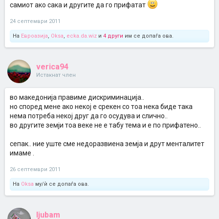
самиот ако сака и другите да го прифатат
24 септември 2011
На
Евроазија
,
Oksa
,
ecka.da.wiz
и
4 други
им се допаѓа ова.
verica94
Истакнат член
во македонија правиме дискриминација..
но според мене ако некој е срекен со тоа нека биде така
нема потреба некој друг да го осудува и слично..
во другите земји тоа веке не е табу тема и е по прифатено..
сепак.. ние уште сме недоразвиена земја и друт менталитет
имаме .
26 септември 2011
На
Oksa
му/ѝ се допаѓа ова.
ljubam