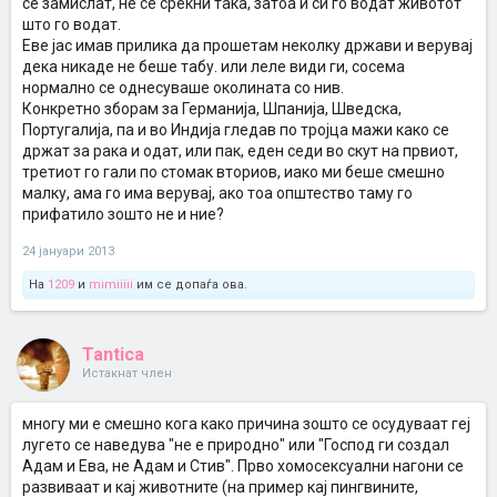
се замислат, не се среќни така, затоа и си го водат животот
што го водат.
Еве јас имав прилика да прошетам неколку држави и верувај
дека никаде не беше табу. или леле види ги, сосема
нормално се однесуваше околината со нив.
Конкретно зборам за Германија, Шпанија, Шведска,
Португалија, па и во Индија гледав по тројца мажи како се
држат за рака и одат, или пак, еден седи во скут на првиот,
третиот го гали по стомак вториов, иако ми беше смешно
малку, ама го има верувај, ако тоа општество таму го
прифатило зошто не и ние?
24 јануари 2013
На
1209
и
mimiiiii
им се допаѓа ова.
Tantica
Истакнат член
многу ми е смешно кога како причина зошто се осудуваат геј
лугето се наведува "не е природно" или "Господ ги создал
Адам и Ева, не Адам и Стив". Прво хомосексуални нагони се
развиваат и кај животните (на пример кај пингвините,