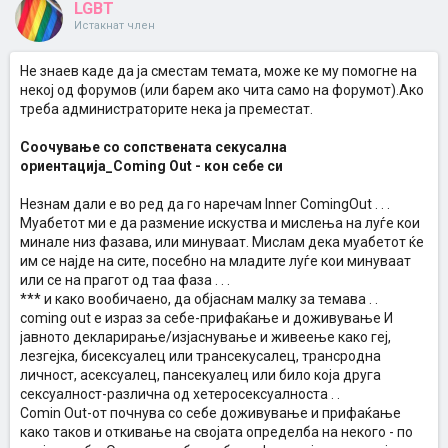
LGBT
Истакнат член
Не знаев каде да ја сместам темата, може ке му помогне на
некој од форумов (или барем ако чита само на форумот).Ако
треба администраторите нека ја преместат.
Соочување со сопствената секусална
ориентација_Coming Out - кон себе си
Незнам дали е во ред да го наречам Inner ComingOut . . .
Муабетот ми е да размение искуства и мислења на луѓе кои
минале низ фазава, или минуваат. Мислам дека муабетот ќе
им се најде на сите, посебно на младите луѓе кои минуваат
или се на прагот од таа фаза . . .
*** и како вообичаено, да објаснам малку за темава . .
coming out е израз за себе-прифаќање и доживување И
јавното декларирање/изјаснување и живеење како геј,
лезгејка, бисексуалец или трансекусалец, трансродна
личност, асексуалец, пансекуалец или било која друга
сексуалност-различна од хетеросексуалноста . .
Comin Out-от почнува со себе доживување и прифаќање
како таков и откивање на својата определба на некого - по