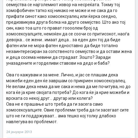
семејства се најголемиот извор на несреќата. Токму тој
хомофобичен татко кој никако не може и не сака да го
прифати синот како хомосексуалец или ќерка сеедно,
предизвикува друга болка на друго семејство. Што ако тој
син, како тоа што го прават гоооолем број од
хомосексуалците, немоќен да се соочи со притисокот, наоѓа
девојка... се жени.. имаат деца... за еден ден тој да биде
фатен или не мора фатен едноставно да биде тотално
незаинтересиран за сопственото семејство и да остави жена
и деца сосема невини да страдаат. Зошто? Заради
уназадените и горделиви ставови на дедо и баба?
Ова го кажувам и за мене. Лично, и јас се плашам дека
можеби еден ден ќе завршам со прикриен хомосексуалец.
Не велам дека нема да ме сака и нема да ме почитува, но до
кога ќе ја крие својата потреба? До кога ќе ја крие можеби и
врската со некој друг... другар или колега?
Ова не е прашање што треба да ги засега само
хомосексуалците. Овие проблеми треба да ги засегаат сите
што не ги поддржуваат... ама тешко кој толку длабоко
навлегува во проблемот.
24 јануари 2013