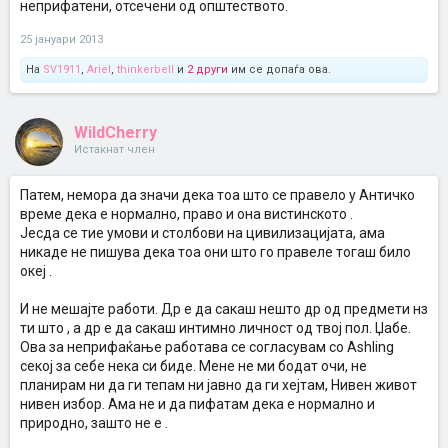
неприфатени, отсечени од општеството.
25 јануари 2013
На
SV1911
,
Ariel
,
thinkerbell
и
2 други
им се допаѓа ова.
WildCherry
Истакнат член
Патем, немора да значи дека тоа што се правело у Античко
време дека е нормално, право и она вистинското .
Јесда се тие умови и столбови на цивилизацијата, ама
никаде не пишува дека тоа они што го правеле тогаш било
океј .
И не мешајте работи. Др е да сакаш нешто др од предмети нз
ти што , а др е да сакаш интимно личност од твој пол. Џабе.
Ова за неприфаќање работава се согласувам со Ashling
секој за себе нека си биде. Мене не ми бодат очи, не
планирам ни да ги тепам ни јавно да ги хејтам, Нивен живот
нивен избор. Ама не и да пифатам дека е нормално и
природно, зашто не е .