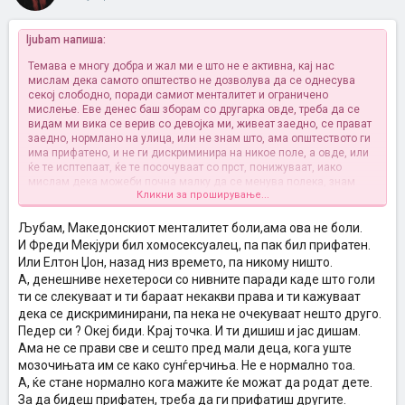
ljubam напиша:
Темава е многу добра и жал ми е што не е активна, кај нас
мислам дека самото општество не дозволува да се однесува
секој слободно, поради самиот менталитет и ограничено
мислење. Еве денес баш зборам со другарка овде, треба да се
видам ми вика се верив со девојка ми, живеат заедно, се прават
заедно, нормлано на улица, или не знам што, ама општеството ги
има прифатено, и не ги дискриминира на никое поле, а овде, или
ќе те исптепаат, ќе те посочуваат со прст, понижуваат, иако
мислам дека можеби почна малку да се менува полека, знам
Кликни за проширување...
дека ќе конзумира време, додека се стигне до некој ок. стадиум,
ама не можеш на некој да му кажуваш како да си ја бара среќата,
и да биде среќен со нешто што не е, за да него му одговара. Имам
Љубам, Македонскиот менталитет боли,ама ова не боли.
многу пријатели, и пријателки и лично не ми смета.
И Фреди Мекјури бил хомосексуалец, па пак бил прифатен.
Или Елтон Џон, назад низ времето, па никому ништо.
А, денешниве нехетероси со нивните паради каде што голи
ти се слекуваат и ти бараат некакви права и ти кажуваат
дека се дискриминирани, па нека не очекуваат нешто друго.
Педер си ? Океј биди. Крај точка. И ти дишиш и јас дишам.
Ама не се прави све и сешто пред мали деца, кога уште
мозочињата им се како сунѓерчиња. Не е нормално тоа.
А, ќе стане нормално кога мажите ќе можат да родат дете.
За да бидеш прифатен, треба да ги прифатиш другите.