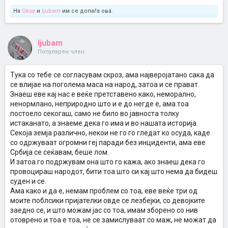
На
Oksa
и
ljubam
им се допаѓа ова.
ljubam
Популарен член
Тука со тебе се согласувам скроз, ама најверојатано сака да
се влијае на поголема маса на народ, затоа и се прават.
Знаеш еве кај нас е веќе претставено како, неморално,
ненормлано, неприродно што и е до негде е, ама тоа
постоело секогаш, само не било во јавноста толку
истаканато, а знаеме дека го има и во нашата историја.
Секоја земја различно, некои не го го гледат ко осуда, каде
со одржуваат огромни геј паради без инциденти, ама еве
Србија се сеќавам, беше лом.
И затоа го подржувам она што го кажа, ако знаеш дека го
провоцираш народот, бити тоа што си кај што нема да бидеш
суден и се.
Ама како и да е, немам проблем со тоа, еве веќе три од
моите поблсики пријателки овде се лезбејки, со девојките
заедно се, и што можам јас со тоа, имам зборено со нив
отоврено и тоа е тоа, не се замислуваат со маж, не можат да