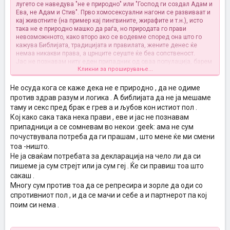
лугето се наведува "не е природно" или "Господ ги создал Адам и
Ева, не Адам и Стив". Прво хомосексуални нагони се развиваат и
кај животните (на пример кај пингвините, жирафите и т.н.), исто
така не е природно машко да раѓа, но природата го прави
невозможнното, како второ ако се водевме според она што го
кажува Библијата, традицијата и правилата, жените денес ќе
немаа никакви права, а црнците сеуште ќе беа сопственост.
Јас не познавам ниту еден припадник од оваа популација, барем
Кликни за проширување...
ниту еден кој отворено се декларира, немам никаково мислење
околу нивната сексуална ориентација исто како што немам
мислење за црвенокосите или лугето со кафени очи, значи ако
Не осуда кога се каже дека не е природно , да не одиме
било избор не верувам дека некој би одбрал да биде геј и да
против здрав разум и логика . А библијата да не ја мешаме
мине низ цел овој притисок и психичка тортура наметната од
таму и секс пред брак е грев а и љубов кон истиот пол .
општеството.
Кој како сака така нека прави , еве и јас не познавам
припадници а се сомневам во некои :geek: ама не сум
почуствувала потреба да ги прашам , што мене ќе ми смени
тоа -ништо.
Не ја сваќам потребата за декларација на чело ли да си
пишеме ја сум стрејт или ја сум геј . Ќе си правиш тоа што
сакаш .
Многу сум против тоа да се репресира и зорле да оди со
спротивниот пол , и да се мачи и себе а и партнерот па кој
поим си нема .