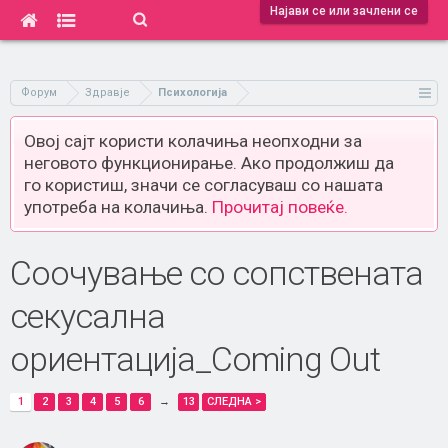
Најави се или зачлени се
Форум
Здравје
Психологија
Овој сајт користи колачиња неопходни за
неговото функционирање. Ако продолжиш да
го користиш, значи се согласуваш со нашата
употреба на колачиња.
Прочитај повеќе.
Соочување со сопствената
секусална
ориентација_Coming Out
1
2
3
4
5
6
→
13
СЛЕДНА >