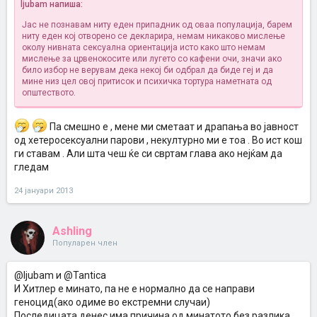
ljubam напиша:
Јас не познавам ниту еден припадник од оваа популација, барем
ниту еден кој отворено се декларира, немам никаково мислење
околу нивната сексуална ориентација исто како што немам
мислење за црвенокосите или лугето со кафени очи, значи ако
било избор не верувам дека некој би одбрал да биде геј и да
мине низ цел овој притисок и психичка тортура наметната од
општеството.
Па смешно е , мене ми сметаат и драпања во јавност
од хетеросексуални парови , некултурно ми е тоа . Во ист кош
ги ставам . Али шта чеш ќе си свртам глава ако нејќам да
гледам
24 јануари 2013
Ashling
Популарен член
@ljubam и @Tantica
И Хитлер е минато, па не е нормално да се направи
геноцид(ако одиме во екстремни случаи)
Последицата денес има причина од минатото без разлика