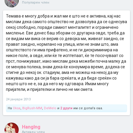
Популарен член
Темава е многу добра и жал ми е што не е активна, кај нас
мислам дека самото општество не дозволува да се однесува
секој слободно, поради самиот менталитет и ограничено
мислење. Еве денес баш зборам со другарка овде, треба да
се видам ми вика се верив со девојка ми, живеат заедно, се
прават заедно, нормлано на улица, или не знам што, ама
општеството ги има прифатено, и не ги дискриминира на
никое поле, а овде, или ќе те исптепаат, ќе те посочуваат со
прст, понижуваат, иако мислам дека можеби почна малку да
се менува полека, знам дека ќе конзумира време, додека се
стигне до некој ок. стадиум, ама не можеш на некој да му
кажуваш како да си ја бара среќата, и да биде среќен со
нешто што не е, за да него му одговара. Имам многу
пријатели, и пријателки и лично не ми смета.
24 јануари 2013
На
Oksa
,
BigRush-MM
,
DeMelo
и
2 други
им се допаѓа ова.
HangIng
Активен член