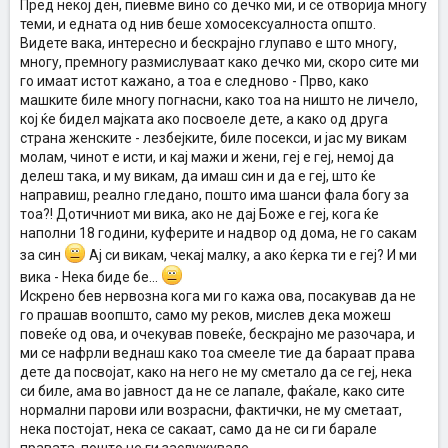
Пред некој ден, пиевме вино со дечко ми, и се отворија многу
теми, и едната од нив беше хомосексуалноста општо.
Видете вака, интересно и бескрајно глупаво е што многу,
многу, премногу размислуваат како дечко ми, скоро сите ми
го имаат истот кажано, а тоа е следново - Прво, како
машките биле многу погнасни, како тоа на ништо не личело,
кој ќе бидел мајката ако посвоеле дете, а како од друга
страна женските - лезбејките, биле посекси, и јас му викам
молам, чинот е исти, и кај мажи и жени, геј е геј, немој да
делеш така, и му викам, да имаш син и да е геј, што ќе
направиш, реално гледано, пошто има шанси фала богу за
тоа?! Дотичниот ми вика, ако не дај Боже е геј, кога ќе
наполни 18 години, куферите и надвор од дома, не го сакам
за син
Ај си викам, чекај малку, а ако ќерка ти е геј? И ми
вика - Нека биде бе...
Искрено бев нервозна кога ми го кажа ова, посакував да не
го прашав воопшто, само му реков, мислев дека можеш
повеќе од ова, и очекував повеќе, бескрајно ме разочара, и
ми се нафрли веднаш како тоа смееле тие да бараат права
дете да посвојат, како на него не му сметало да се геј, нека
си биле, ама во јавност да не се лапале, фаќале, како сите
нормални парови или возрасни, фактички, не му сметаат,
нека постојат, нека се сакаат, само да не си ги барале