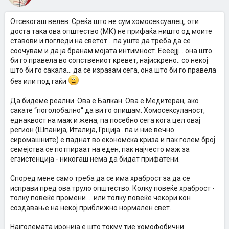
Отсекогаш велев: Среќа што не сум хомосексуалец, оти
доста така ова општество (МК) не прифаќа ништо од моите
ставови и погледи на светот... па уште да треба да се
соочувам и да ја бранам мојата интимност. Еееејјј... она што
би го правела во сопствениот кревет, најискрено.. со некој
што би го сакала... да се изразам сега, она што би го правела
без или под гаќи
Да бидеме реални. Ова е Балкан. Ова е Медитеран, ако
сакате “поголобално“ да ви го опишам. Хомосексуланост,
еднаквост на маж и жена, па посебно сега кога цел овај
регион (Шпанија, Италија, Грција.. па и ние вечно
сиромашните) е паднат во економска криза и пак голем број
семејства се потпираат на еден, пак најчесто маж за
егзистенција - никогаш нема да бидат прифатени.
Според мене само треба да се има храброст за да се
исправи пред ова труло општество. Колку повеќе храброст -
толку повеќе промени. ...или толку повеќе чекори кон
создавање на некој приближно нормален свет.
Најголемата иронија е што токму тие хомофобични