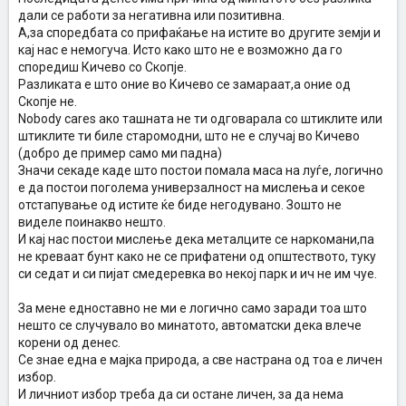
дали се работи за негативна или позитивна.
А,за споредбата со прифаќање на истите во другите земји и
кај нас е немогуча. Исто како што не е возможно да го
споредиш Кичево со Скопје.
Разликата е што оние во Кичево се замараат,а оние од
Скопје не.
Nobody cares ако ташната не ти одговарала со штиклите или
штиклите ти биле старомодни, што не е случај во Кичево
(добро де пример само ми падна)
Значи секаде каде што постои помала маса на луѓе, логично
е да постои поголема универзалност на мислења и секое
отстапување од истите ќе биде негодувано. Зошто не
виделе поинакво нешто.
И кај нас постои мислење дека металците се наркомани,па
не креваат бунт како не се прифатени од општеството, туку
си седат и си пијат смедеревка во некој парк и ич не им чуе.
За мене едноставно не ми е логично само заради тоа што
нешто се случувало во минатото, автоматски дека влече
корени од денес.
Се знае една е мајка природа, а све настрана од тоа е личен
избор.
И личниот избор треба да си остане личен, за да нема