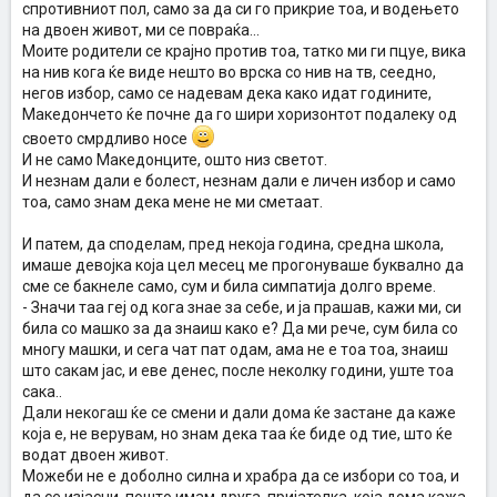
спротивниот пол, само за да си го прикрие тоа, и водењето
на двоен живот, ми се повраќа...
Моите родители се крајно против тоа, татко ми ги пцуе, вика
на нив кога ќе виде нешто во врска со нив на тв, сеедно,
негов избор, само се надевам дека како идат годините,
Македончето ќе почне да го шири хоризонтот подалеку од
своето смрдливо носе
И не само Македонците, ошто низ светот.
И незнам дали е болест, незнам дали е личен избор и само
тоа, само знам дека мене не ми сметаат.
И патем, да споделам, пред некоја година, средна школа,
имаше девојка која цел месец ме прогонуваше буквално да
сме се бакнеле само, сум и била симпатија долго време.
- Значи таа геј од кога знае за себе, и ја прашав, кажи ми, си
била со машко за да знаиш како е? Да ми рече, сум била со
многу машки, и сега чат пат одам, ама не е тоа тоа, знаиш
што сакам јас, и еве денес, после неколку години, уште тоа
сака..
Дали некогаш ќе се смени и дали дома ќе застане да каже
која е, не верувам, но знам дека таа ќе биде од тие, што ќе
водат двоен живот.
Можеби не е доболно силна и храбра да се избори со тоа, и