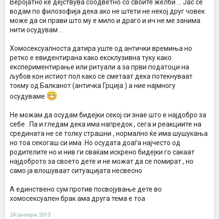
Веројатно ќе дејствува соодветно со своите желби ... Јас се
водам по филозофија дека ако не штети не некој друг човек
може да си прави што му е мило и драго и ич не ме занима
нити осудувам ..
Хомосексуалноста датира уште од антички времиња но
ретко е евидентирана како ексклузивна туку како
експериментирање или ритуали а за први податоци на
љубов кон истиот пол како се сметаат дека потекнуваат
токму од Балканот (античка Грција ) а ние најмногу
осудуваме
Не можам да осудам бидејки секој си знае што е најдобро за
себе . Па и гледам дека има напредок , сега и реакциите на
средината не се толку страшни , нормално ќе има шушукања
но тоа секогаш си има .Но осудата доаѓа најчесто од
родителите но и нив ги сваќам искрено бидејки го сакаат
најдоброто за своето дете и не можат да се помират , но
само ја влошуваат ситуацијата несвесно
А единствено сум против посвојување дете во
хомосексуален брак ама друга тема е тоа
24 јануари 2013