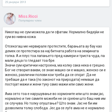
25 јануари 2013
Miss.Ricci
Популарен член
Никогаш не сум можела да ги сфатам. Нормално бидејќи не
сум во нивна кожа.
Отсекогаш ме нервирале протестите, барањата ау бау као
демек се протестира за нај битната работа на земјината
топка. А и плус тоа лапањето пред камери и триста чуда, па
мали деца го гледаат тоа бре.
Значи сум критички настроена, ма колку сака нека е грешно.
Бог не створил вакви, се знае машко си е машко, женско си е
женско, различни полови кои треба да се спојат. Да не
требаше да е така (по законот на природата) немаше да
постојат мажи и жени туку само мажи или само жени.
Ама сето тоа е нарушување во хормоните или што знам јас,
нормално и тие самите можеби не се среќни што баш нив им
се случува. Но толку опуштање? Што знам. Јас не би им
дозволила толку слобода. Јес да се луѓе ама не е нормално