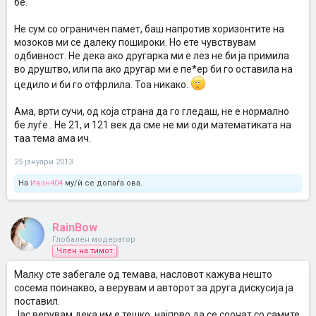
бе.
Не сум со ограничен памет, баш напротив хоризонтите на
мозоков ми се далеку пошироки. Но ете чувствувам
одбивност. Не дека ако другарка ми е лез не би ја примила
во друштво, или па ако другар ми е пе*ер би го оставила на
цедило и би го отфрлила. Тоа никако.
Ама, врти сучи, од која страна да го гледаш, не е нормално
бе луѓе.. Не 21, и 121 век да сме не ми оди математиката на
таа тема ама ич.
25 јануари 2013
На
Иван404
му/ѝ се допаѓа ова.
RainBow
Глобален модератор
Член на тимот
Малку сте забегале од темава, насловот кажува нешто
сосема поинакво, а верувам и авторот за друга дискусија ја
поставил.
Јас верувам дека им е тешко, најпрво да се соочат со самите