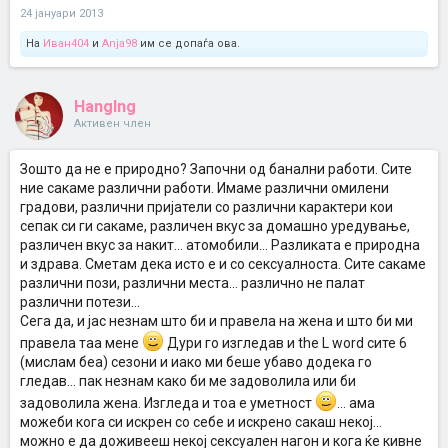
24 јануари 2013
На
Иван404
и
Anja98
им се допаѓа ова.
HangIng
Активен член
Зошто да не е природно? Започни од банални работи. Сите
ние сакаме различни работи. Имаме различни омилени
градови, различни пријатели со различни карактери кои
сепак си ги сакаме, различен вкус за домашно уредување,
различен вкус за накит... атомобили... Разликата е природна
и здрава. Сметам дека исто е и со сексуалноста. Сите сакаме
различни пози, различни места... различно не палат
различни потези...
Сега да, и јас незнам што би и правела на жена и што би ми
правела таа мене
Дури го изгледав и the L word сите 6
(мислам беа) сезони и иако ми беше убаво додека го
гледав... пак незнам како би ме задоволила или би
задоволила жена. Изгледа и тоа е уметност
... ама
можеби кога си искрен со себе и искрено сакаш некој...
можно е да доживееш некој сексуален нагон и кога ќе кивне