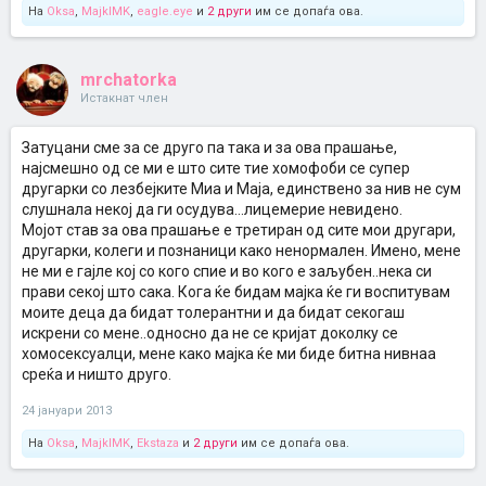
На
Oksa
,
MajklMK
,
eagle.eye
и
2 други
им се допаѓа ова.
mrchatorka
Истакнат член
Затуцани сме за се друго па така и за ова прашање,
најсмешно од се ми е што сите тие хомофоби се супер
другарки со лезбејките Миа и Маја, единствено за нив не сум
слушнала некој да ги осудува...лицемерие невидено.
Мојот став за ова прашање е третиран од сите мои другари,
другарки, колеги и познаници како ненормален. Имено, мене
не ми е гајле кој со кого спие и во кого е заљубен..нека си
прави секој што сака. Кога ќе бидам мајка ќе ги воспитувам
моите деца да бидат толерантни и да бидат секогаш
искрени со мене..односно да не се кријат доколку се
хомосексуалци, мене како мајка ќе ми биде битна нивнаа
среќа и ништо друго.
24 јануари 2013
На
Oksa
,
MajklMK
,
Ekstaza
и
2 други
им се допаѓа ова.