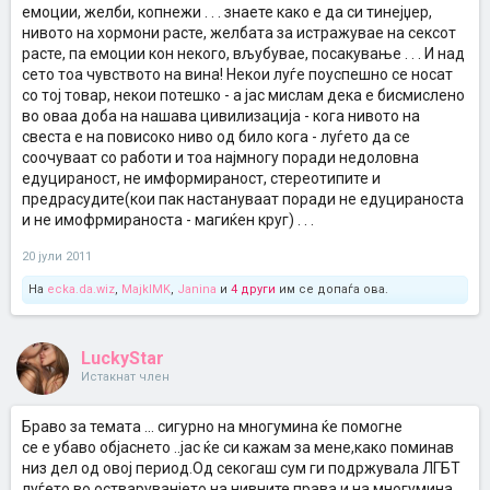
емоции, желби, копнежи . . . знаете како е да си тинејџер,
нивото на хормони расте, желбата за истражувае на сексот
расте, па емоции кон некого, вљубувае, посакување . . . И над
сето тоа чувството на вина! Некои луѓе поуспешно се носат
со тој товар, некои потешко - а јас мислам дека е бисмислено
во оваа доба на нашава цивилизација - кога нивото на
свеста е на повисоко ниво од било кога - луѓето да се
соочуваат со работи и тоа најмногу поради недоловна
едуцираност, не имформираност, стереотипите и
предрасудите(кои пак настануваат поради не едуцираноста
и не имофрмираноста - магиќен круг) . . .
20 јули 2011
На
ecka.da.wiz
,
MajklMK
,
Janina
и
4 други
им се допаѓа ова.
LuckyStar
Истакнат член
Браво за темата ... сигурно на многумина ќе помогне
се е убаво објаснето ..јас ќе си кажам за мене,како поминав
низ дел од овој период.Од секогаш сум ги подржувала ЛГБТ
луѓето во остваруванјето на нивните права,и на многумина