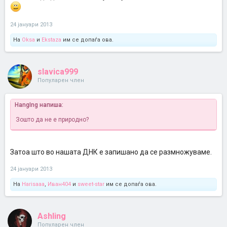
24 јануари 2013
На
Oksa
и
Ekstaza
им се допаѓа ова.
slavica999
Популарен член
HangIng напиша:
Зошто да не е природно?
Затоа што во нашата ДНК е запишано да се размножуваме.
24 јануари 2013
На
Harisaaa
,
Иван404
и
sweet-star
им се допаѓа ова.
Ashling
Популарен член