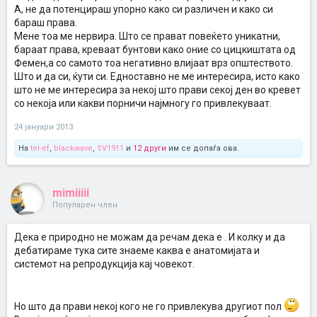
А, не да потенцираш упорно како си различен и како си
бараш права.
Мене тоа ме нервира. Што се прават повеќето уникатни,
бараат права, креваат бунтови како оние со цицкиштата од
Фемен,а со самото тоа негативно влијаат врз општеството.
Што и да си, ќути си. Едноставно не ме интересира, исто како
што не ме интересира за некој што прави секој ден во кревет
со некоја или какви порничи најмногу го привлекуваат.
24 јануари 2013
На
tel-ef
,
blackwave
,
SV1911
и
12 други
им се допаѓа ова.
mimiiiii
Популарен член
Дека е природно не можам да речам дека е . И колку и да
дебатираме тука сите знаеме каква е анатомијата и
системот на репродукција кај човекот.
Но што да прави некој кого не го привлекува другиот пол