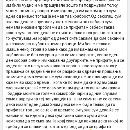
им било чудно и ме прашувале зошто ги пoдржувам толку
многу.. во многу наврати ми идело да им кажaм дека сум
една од нив,но тогаш ја немав таа храброст.Од секогаш сум
знаела дека ме привлекуваат женски и во глобала сум
немала никакви проблеми да се прифатам себеси таква
каква сум .. знаев дека не е ништо лошо и погрешно тоа што
го чуствувам ,на крајот од денот сите сакаме да сме сакани и
да сакаме,во љубовта нема граници. Ми беше тешко и
имаше некој страв во мене како да им кажам на мои
најблиски,не бев сигурна дека ќе ме прифатат, сепак еден
ден собрав сили и им кажав на другарките..ме прифатија и се
чудеа зошто не сум им кажала порано...поставуваа многу
прашања се додека не им се разјасниа одредени прашања ..
на моите дома сеуште не сум кажала,а не ни планирам да им
кажам во скоро време ... кога ќе почнам да си водам сама
свој живот,кога ќе се осамосталам дури тогаш ке им кажам
..бидејќи моите се големи хомофобичари и од нив слушам
само навреди за геј популацијата ...а ни самите не се свесни
дека имаат еден дома.Знам дека ќе им биде тешко да го
прифатат тоа ..но со тек на времето сигурна сум дека ќе се
навикнат на идеата дека сум таква каква сум и дека
неможам да се сменам.На крај сакам да кажам дека никој не
треба да се плаши од тоа што е,пред се да се прифати