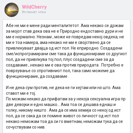
WildCherry
Истакнат член
Абе не ми е мене ради менталитетот. Ама некако се држам
за мојот став дека ова не е Природно ендоставно дури и не
ми е нормално. Незнам , може ке повредам некој овдека, не
ми е тоа намера, ама некако не ми е својствено да се
привлекуваат двајца од ист пол. Не еприродно. Создадени
сме/испрограмирани сме така да функционираме со другиот
пол, да не привлкува тој пол, плус создадени сме за да
создаваме , некако ми е ова против природата . Потребно е
поврзување со спротивниот пол, така само можеме да
функционираме, да создаваме .
И не дека сум против, не дека ке ги хејтам или нз што. Ама
ставот ми е тој.
По можам некако да прифатам за у некоја сексуална игра пр
две девојки и едно машко... Ама тоа се дешава еднаш и
толку, никому ништо . Ама да се има хемија со некој од ист
пол, да се сака да се помине живот со личност од ист пол
некако неможам тоа да си го вметнам, неможам тука да се
сочуствувам со нив.