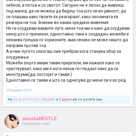
себеси, а потоа и со светот. Сигурно не е лесно да живееш
под маска, да не можеш да бидеш тоа што си во јавност, да
се плашиш како твоите ќе реагираат, како околината ќе
реагира на тоа. Знаеме во каква средина живееме.
Не ги осудувам ваквите луѓе, мене тоа ми е како да осудувам
некој што е пренизок, едноставно така е создаден, можеби е
некаква грешка со хормоните, ама секако не може ништо да
направи против тоа.
А и ние луѓето секогаш сме пребрзи кога станува збор за
осудување.
Можеби зошто имам такви пријатели, ми кажале како се
чувствуваат, како им е кога некои ги гледаат како да се
монструми(да, постојат и такви.)
Едноставно се такви и што се однесува до мене си е во ред.
25 јануари 2013
На
Oksa
,
Emili12321
,
MajklMK
и
2 други
им се допаѓа ова.
anuskaNESTLE
Популарен член