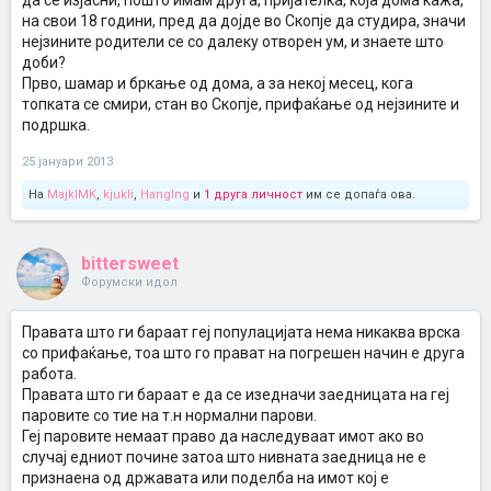
да се изјасни, пошто имам друга, пријателка, која дома кажа,
на свои 18 години, пред да дојде во Скопје да студира, значи
нејзините родители се со далеку отворен ум, и знаете што
доби?
Прво, шамар и бркање од дома, а за некој месец, кога
топката се смири, стан во Скопје, прифаќање од нејзините и
подршка.
25 јануари 2013
На
MajklMK
,
kjukli
,
HangIng
и
1 друга личност
им се допаѓа ова.
bittersweet
Форумски идол
Правата што ги бараат геј популацијата нема никаква врска
со прифаќање, тоа што го прават на погрешен начин е друга
работа.
Правата што ги бараат е да се изедначи заедницата на геј
паровите со тие на т.н нормални парови.
Геј паровите немаат право да наследуваат имот ако во
случај едниот почине затоа што нивната заедница не е
признаена од државата или поделба на имот кој е