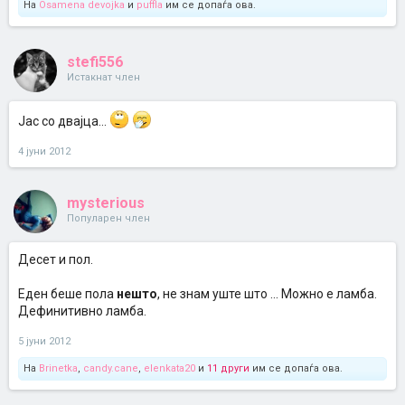
На
Osamena devojka
и
puffla
им се допаѓа ова.
stefi556
Истакнат член
Јас со двајца...
4 јуни 2012
mysterious
Популарен член
Десет и пол.
Еден беше пола
нешто
, не знам уште што ... Можно е ламба.
Дефинитивно ламба.
5 јуни 2012
На
Brinetka
,
candy.cane
,
elenkata20
и
11 други
им се допаѓа ова.