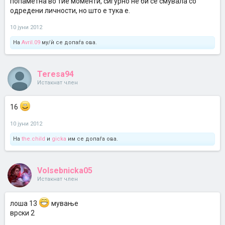
попаметна во тие моменти, сигурно не би се смувала со
одредени личности, но што е тука е.
10 јуни 2012
На
Avril.09
му/ѝ се допаѓа ова.
Teresa94
Истакнат член
16
10 јуни 2012
На
the.child
и
gicka
им се допаѓа ова.
Volsebnicka05
Истакнат член
лоша 13
мување
врски 2