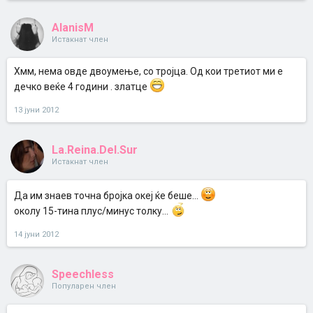
AlanisM
Истакнат член
Хмм, нема овде двоумење, со тројца. Од кои третиот ми е
дечко веќе 4 години . златце
13 јуни 2012
La.Reina.Del.Sur
Истакнат член
Да им знаев точна бројка океј ќе беше...
околу 15-тина плус/минус толку...
14 јуни 2012
Speechless
Популарен член