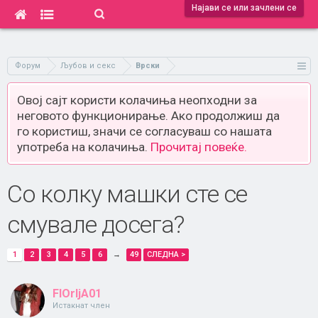
Најави се или зачлени се
Форум
Љубов и секс
Врски
Овој сајт користи колачиња неопходни за
неговото функционирање. Ако продолжиш да
го користиш, значи се согласуваш со нашата
употреба на колачиња.
Прочитај повеќе.
Со колку машки сте се
смувале досега?
1
2
3
4
5
6
→
49
СЛЕДНА >
FlOrIjA01
Истакнат член