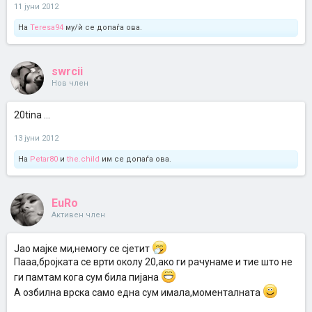
11 јуни 2012
На
Teresa94
му/ѝ се допаѓа ова.
swrcii
Нов член
20tina ...
13 јуни 2012
На
Petar80
и
the.child
им се допаѓа ова.
EuRo
Активен член
Јао мајке ми,немогу се сјетит
Пааа,бројката се врти околу 20,ако ги рачунаме и тие што не
ги памтам кога сум била пијана
А озбилна врска само една сум имала,моменталната