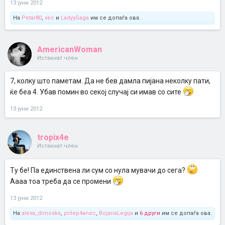
13 јуни 2012
На
Petar80
,
vec
и
LadyyGaga
им се допаѓа ова.
AmericanWoman
Истакнат член
7, колку што паметам. Да не бев дамла пијана неколку пати,
ќе беа 4. Убав помин во секој случај си имав со сите
13 јуни 2012
tropix4e
Истакнат член
Ту бе! Па единствена ли сум со нула мувачи до сега?
Аааа тоа треба да се промени
13 јуни 2012
На
alexa_dimoska
,
prilep4anec
,
BojanaLegija
и
6 други
им се допаѓа ова.