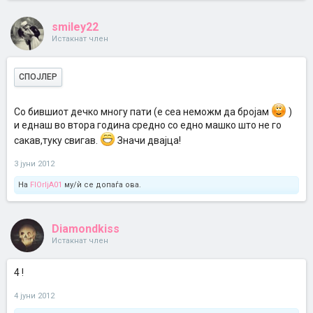
smiley22
Истакнат член
СПОЈЛЕР
Со бившиот дечко многу пати (е сеа неможм да бројам
)
и еднаш во втора година средно со едно машко што не го
сакав,туку свигав.
Значи двајца!
3 јуни 2012
На
FlOrIjA01
му/ѝ се допаѓа ова.
Diamondkiss
Истакнат член
4 !
4 јуни 2012