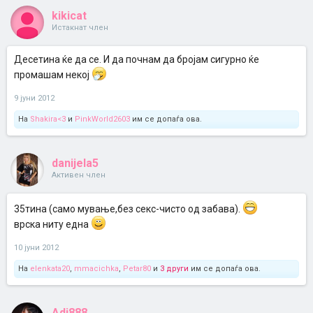
kikicat
Истакнат член
Десетина ќе да се. И да почнам да бројам сигурно ќе
промашам некој
9 јуни 2012
На
Shakira<3
и
PinkWorld2603
им се допаѓа ова.
danijela5
Активен член
35тина (само мување,без секс-чисто од забава).
врска ниту една
10 јуни 2012
На
elenkata20
,
mmacichka
,
Petar80
и
3 други
им се допаѓа ова.
Adi888