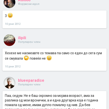
Форумски идол
3
10 јуни 2012
ilipili
Популарен член
Хехехе ме насмеавте со темава па само со еден до сега сум
се смувала
повеќе не
10 јуни 2012
blueeparadise
Популарен член
Паа, седум. Не е баш скромно за мојава возраст, ама за
разлика од мои врснички, а и една другарка која е година
помала од мене, имам дупло помалку од нив. Да бев