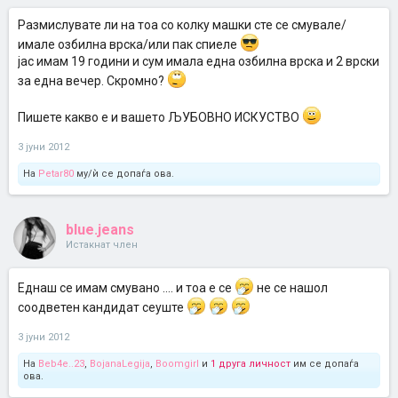
Размислувате ли на тоа со колку машки сте се смувале/
имале озбилна врска/или пак спиеле
јас имам 19 години и сум имала една озбилна врска и 2 врски
за една вечер. Скромно?
Пишете какво е и вашето ЉУБОВНО ИСКУСТВО
3 јуни 2012
На
Petar80
му/ѝ се допаѓа ова.
blue.jeans
Истакнат член
Еднаш се имам смувано .... и тоа е се
не се нашол
соодветен кандидат сеуште
3 јуни 2012
На
Beb4e..23
,
BojanaLegija
,
Boomgirl
и
1 друга личност
им се допаѓа
ова.