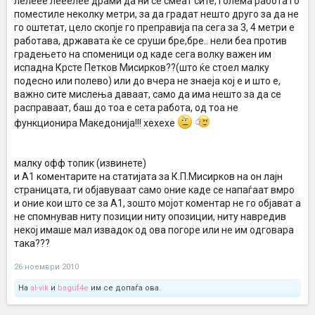
лелеее лееелее драми да ни се смеат сите, голема работа го
поместиле неколку метри, за да градат нешто друго за да не
го оштетат, цело скопје го преправија па сега за 3, 4 метри е
работава, државата ќе се сруши бре,бре.. нели беа против
градењето на споменици од каде сега волку важен им
испадна Крсте Петков Мисирков??(што ќе стоел малку
подесно или полево) или до вчера не знаеја кој е и што е,
важно сите мислења даваат, само да има нешто за да се
расправаат, баш до тоа е сета работа, од тоа не
функционира Македонија!!! хехехе
малку офф топик (извинете)
и А1 коментарите на статијата за К.П.Мисирков на он лајн
страницата, ги објавуваат само оние каде се напаѓаат вмро
и оние кои што се за А1, зошто мојот коментар не го објават а
не спомнував ниту позиции ниту опозиции, ниту навредив
некој имаше мал извадок од ова погоре или не им одговара
така???
26 ноември 2010
На
al-vik
и
baguf4e
им се допаѓа ова.