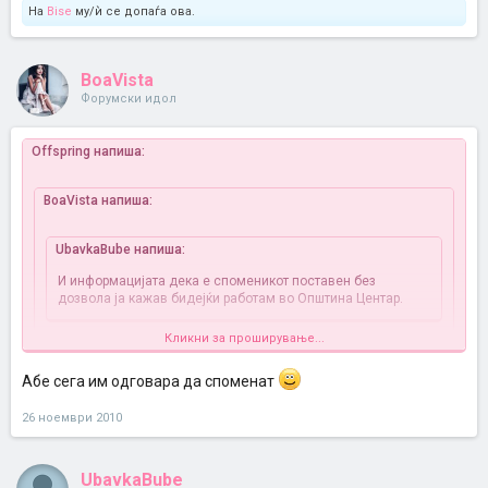
На
Bise
му/ѝ се допаѓа ова.
BoaVista
Форумски идол
Offspring напиша:
BoaVista напиша:
UbavkaBube напиша:
И информацијата дека е споменикот поставен без
дозвола ја кажав бидејќи работам во Општина Центар.
Кликни за проширување...
Ако споменикот е поставен без дозвола, тоагаш каде биле
надлежните служби до сега? Зошто молчел градоначалникот
на центар до сега?
Абе сега им одговара да споменат
26 ноември 2010
И јас тоа се чудам. Сега им текна дека е незаконски поставен
UbavkaBube