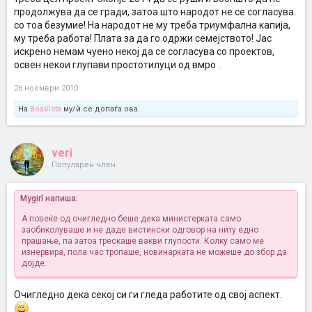
продолжува да се гради, затоа што народот не се согласува
со тоа безумие! На народот не му треба триумфална капија,
му треба работа! Плата за да го одржи семејството! Јас
искрено немам чуено некој да се согласува со проектов,
освен некои глупави простотилуци од вмро .
26 ноември 2010
На
BoaVista
му/ѝ се допаѓа ова.
veri
Популарен член
Mygirl напиша:
А повеќе од очигледно беше дека министерката само
заобиколуваше и не даде вистински одговор на ниту едно
прашање, па затоа трескаше вакви глупости. Колку само ме
изнервира, пола час тропаше, новинарката не можеше до збор да
дојде.
Очигледно дека секој си ги гледа работите од свој аспект.