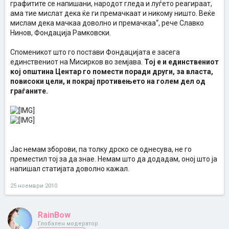
графитите се напишани, народот гледа и луѓето реагираат,
ама тие мислат дека ќе ги премачкаат и никому ништо. Веќе
мислам дека мачкаа доволно и премачкаа“, рече Славко
Нинов, Фондација Рамковски.
Споменикот што го постави Фондацијата е засега
единствениот на Мисирков во земјава.
Тој е и единствениот
кој општина Центар го помести поради други, за власта,
повисоки цели, и покрај противењето на голем дел од
граѓаните.
Јас немам зборови, па толку дрско се однесува, не го
преместил тој за да знае. Немам што да додадам, оној што ја
напишал статијата доволно кажал.
25 ноември 2010
RainBow
Глобален модератор