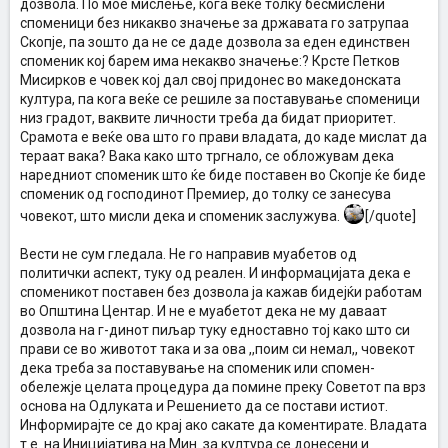
дозвола. По мое мислење, кога веќе толку бесмислени
споменици без никакво значење за државата го затрупаа
Скопје, па зошто да не се даде дозвола за еден единствен
споменик кој барем има некакво значење:? Крсте Петков
Мисирков е човек кој дал свој придонес во македонската
култура, па кога веќе се решиле за поставување споменици
низ градот, ваквите личности треба да бидат приоритет.
Срамота е веќе ова што го прави владата, до каде мислат да
тераат вака? Вака како што тргнало, се обложувам дека
наредниот споменик што ќе биде поставен во Скопје ќе биде
споменик од господинот Премиер, до толку се занесува
човекот, што мисли дека и споменик заслужува.
[/quote]
Вести не сум гледала. Не го направив муабетов од
политички аспект, туку од реален. И информацијата дека е
споменикот поставен без дозвола ја кажав бидејќи работам
во Општина Центар. И не е муабетот дека не му даваат
дозвола на г-динот пиљар туку едноставно тој како што си
прави се во животот така и за ова ,,поим си немал,, човекот
дека треба за поставување на споменик или спомен-
обележје целата процедура да помине преку Советот па врз
основа на Одлуката и Решението да се постави истиот.
Информирајте се до крај ако сакате да коментирате. Владата
т.е. на Иницијатива на Мин. за култура се донесени и