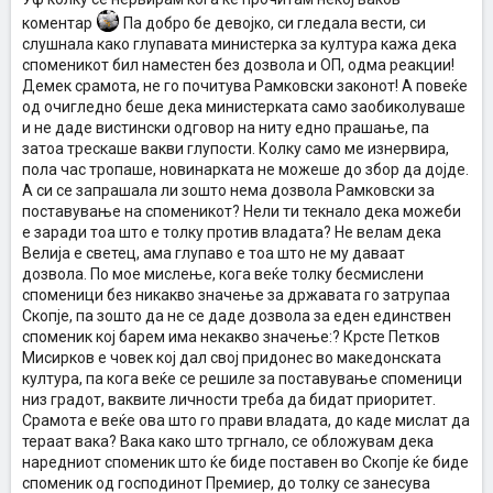
некаде......ФУЈ!
П.С. Дефинитивно политиката е ку*ва.
коментар
Па добро бе девојко, си гледала вести, си
слушнала како глупавата министерка за култура кажа дека
споменикот бил наместен без дозвола и ОП, одма реакции!
Демек срамота, не го почитува Рамковски законот! А повеќе
од очигледно беше дека министерката само заобиколуваше
и не даде вистински одговор на ниту едно прашање, па
затоа трескаше вакви глупости. Колку само ме изнервира,
пола час тропаше, новинарката не можеше до збор да дојде.
А си се запрашала ли зошто нема дозвола Рамковски за
поставување на споменикот? Нели ти текнало дека можеби
е заради тоа што е толку против владата? Не велам дека
Велија е светец, ама глупаво е тоа што не му даваат
дозвола. По мое мислење, кога веќе толку бесмислени
споменици без никакво значење за државата го затрупаа
Скопје, па зошто да не се даде дозвола за еден единствен
споменик кој барем има некакво значење:? Крсте Петков
Мисирков е човек кој дал свој придонес во македонската
култура, па кога веќе се решиле за поставување споменици
низ градот, ваквите личности треба да бидат приоритет.
Срамота е веќе ова што го прави владата, до каде мислат да
тераат вака? Вака како што тргнало, се обложувам дека
наредниот споменик што ќе биде поставен во Скопје ќе биде
споменик од господинот Премиер, до толку се занесува