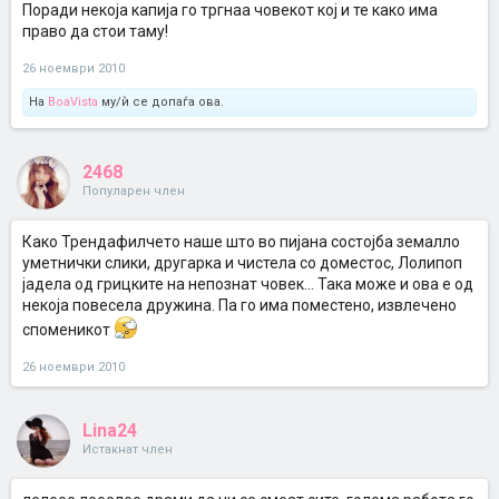
Поради некоја капија го тргнаа човекот кој и те како има
право да стои таму!
26 ноември 2010
На
BoaVista
му/ѝ се допаѓа ова.
2468
Популарен член
Како Трендафилчето наше што во пијана состојба земалло
уметнички слики, другарка и чистела со доместос, Лолипоп
јадела од грицките на непознат човек... Така може и ова е од
некоја повесела дружина. Па го има поместено, извлечено
споменикот
26 ноември 2010
Lina24
Истакнат член