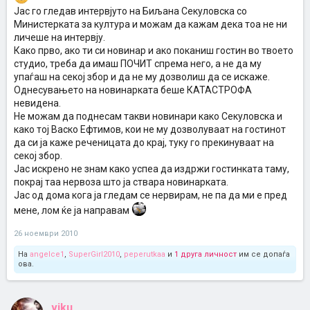
Јас го гледав интервјуто на Биљана Секуловска со
Министерката за култура и можам да кажам дека тоа не ни
личеше на интервју.
Како прво, ако ти си новинар и ако поканиш гостин во твоето
студио, треба да имаш ПОЧИТ спрема него, а не да му
упаѓаш на секој збор и да не му дозволиш да се искаже.
Однесувањето на новинарката беше КАТАСТРОФА
невидена.
Не можам да поднесам такви новинари како Секуловска и
како тој Васко Ефтимов, кои не му дозволуваат на гостинот
да си ја каже реченицата до крај, туку го прекинуваат на
секој збор.
Јас искрено не знам како успеа да издржи гостинката таму,
покрај таа нервоза што ја ствара новинарката.
Јас од дома кога ја гледам се нервирам, не па да ми е пред
мене, лом ќе ја направам
26 ноември 2010
На
angelce1
,
SuperGirl2010
,
peperutkaa
и
1 друга личност
им се допаѓа
ова.
viku