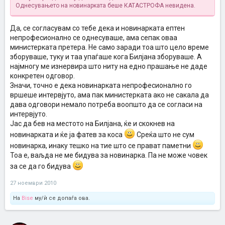
Однесувањето на новинарката беше КАТАСТРОФА невидена.
Да, се согласувам со тебе дека и новинарката ептен
непрофесионално се однесуваше, ама сепак оваа
министерката претера. Не само заради тоа што цело време
зборуваше, туку и таа упаѓаше кога Билјана зборуваше. А
најмногу ме изнервира што ниту на едно прашање не даде
конкретен одговор.
Значи, точно е дека новинарката непрофесионално го
вршеше интервјуто, ама пак министерката ако не сакала да
дава одговори немало потреба воопшто да се согласи на
интервјуто.
Јас да бев на местото на Билјана, ќе и скокнев на
новинарката и ќе ја фатев за коса
Среќа што не сум
новинарка, инаку тешко на тие што се прават паметни
Тоа е, ваљда не ме бидува за новинарка. Па не може човек
за се да го бидува
27 ноември 2010
На
Bise
му/ѝ се допаѓа ова.