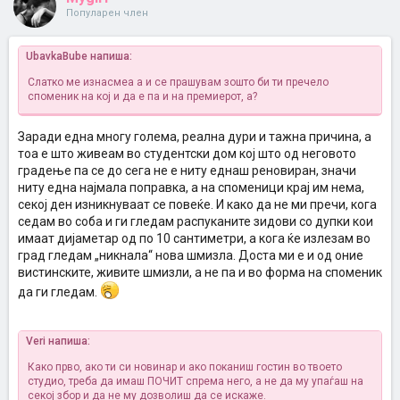
Популарен член
UbavkaBube напиша:
Слатко ме изнасмеа а и се прашувам зошто би ти пречело
споменик на кој и да е па и на премиерот, а?
Заради една многу голема, реална дури и тажна причина, а
тоа е што живеам во студентски дом кој што од неговото
градење па се до сега не е ниту еднаш реновиран, значи
ниту една најмала поправка, а на споменици крај им нема,
секој ден изникнуваат се повеќе. И како да не ми пречи, кога
седам во соба и ги гледам распуканите зидови со дупки кои
имаат дијаметар од по 10 сантиметри, а кога ќе излезам во
град гледам „никнала“ нова шмизла. Доста ми е и од оние
вистинските, живите шмизли, а не па и во форма на споменик
да ги гледам.
Veri напиша:
Како прво, ако ти си новинар и ако поканиш гостин во твоето
студио, треба да имаш ПОЧИТ спрема него, а не да му упаѓаш на
секој збор и да не му дозволиш да се искаже.