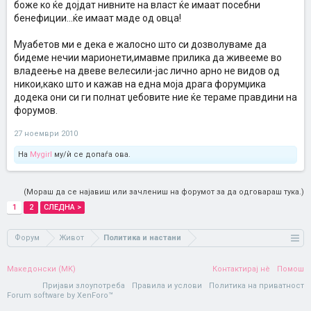
боже ко ќе дојдат нивните на власт ќе имаат посебни
бенефиции...ќе имаат маде од овца!
Муабетов ми е дека е жалосно што си дозволуваме да
бидеме нечии марионети,имавме прилика да живееме во
владеење на двеве велесили-јас лично арно не видов од
никои,како што и кажав на една моја драга форумџика
додека они си ги полнат џебовите ние ќе тераме правдини на
форумов.
27 ноември 2010
На
Mygirl
му/ѝ се допаѓа ова.
(Мораш да се најавиш или зачлениш на форумот за да одговараш тука.)
1
2
СЛЕДНА >
Форум
Живот
Политика и настани
Македонски (MK)
Контактирај нè
Помош
Пријави злоупотреба
Правила и услови
Политика на приватност
Forum software by XenForo™