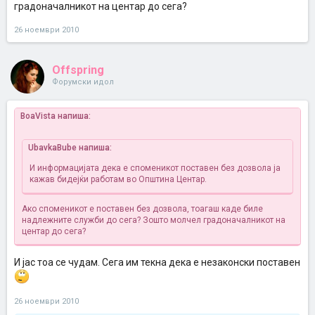
градоначалникот на центар до сега?
26 ноември 2010
Offspring
Форумски идол
BoaVista напиша:
UbavkaBube напиша:
И информацијата дека е споменикот поставен без дозвола ја
кажав бидејќи работам во Општина Центар.
Ако споменикот е поставен без дозвола, тоагаш каде биле
надлежните служби до сега? Зошто молчел градоначалникот на
центар до сега?
И јас тоа се чудам. Сега им текна дека е незаконски поставен
26 ноември 2010