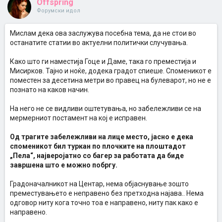
Offspring
Форумски идол
Мислам дека ова заслужува посебна тема, да не стои во
останатите статии во актуелни политички случувања.
Како што ги наместија Гоце и Даме, така го преместија и
Мисирков. Тајно и ноќе, додека градот спиеше. Споменикот е
поместен за десетина метри во правец на булеварот, но не е
познато на каков начин.
На него не се видливи оштетувања, но забележливи се на
мермерниот постамент на кој е исправен.
Од трагите забележливи на лице место, јасно е дека
споменикот бил туркан по плочките на плоштадот
„Пела“, најверојатно со багер за работата да биде
завршена што е можно побргу.
Градоначалникот на Центар, нема објаснување зошто
преместувањето е неправено без претходна најава.. Нема
одговор ниту кога точно тоа е направено, ниту пак како е
направено.