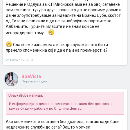
Решение и Одлука за К.П.Мисирков ама не за овој сегавеќе
поместениот, туку за друг....така што да не правиме драми и
да не злоупотребуваме за идеалите на Бране,Љубе, скотот
од Титови леви сили и да не ги набројувам партиите на
Албанците, Турците, Власите и не знам кои се не
испарадирале таму....
Слатко ме изнасмеа а и се прашувам зошто би ти
пречело споменик на кој и да е па и на премиерот, а?
26 ноември 2010
BoaVista
Форумски идол
UbavkaBube напиша:
И информацијата дека е споменикот поставен без дозвола ја
кажав бидејќи работам во Општина Центар.
Ако споменикот е поставен без дозвола, тоагаш каде биле
надлежните служби до сега? Зошто молчел