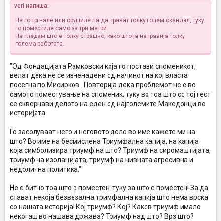
veri напиша:
Не го тргнале или срушиле па да прават толку голем скандал, туку
го поместиле само за три метри.
Не гледам што е толку страшно, како што ја направија толку
голема работата.
"Од Фондацијата Рамковски која го постави споменикот,
велат дека не се изненадени од начинот на кој власта
посегна по Мисирков.. Повторија дека проблемот не е во
самото поместување на споменик, туку во тоа што со тој гест
се сквернави делото на еден од најголемите Македонци во
историјата.
Го засолуваат него и неговото дело во име кажете ми на
што? Во име на бесмислена Триумфална капија, на капија
која симболизира триумф на што? Триумф на сиромаштијата,
триумф на изолацијата, триумф на нивната агресивна и
недолична политика."
Не е битно тоа што е поместен, туку за што е поместен! За да
стават некоја безвезална тримфална капија што нема врска
со нашата историја! Кој триумф? Кој? Каков триумф имало
некогаш во нашава држава? Триумф над што? Врз што?