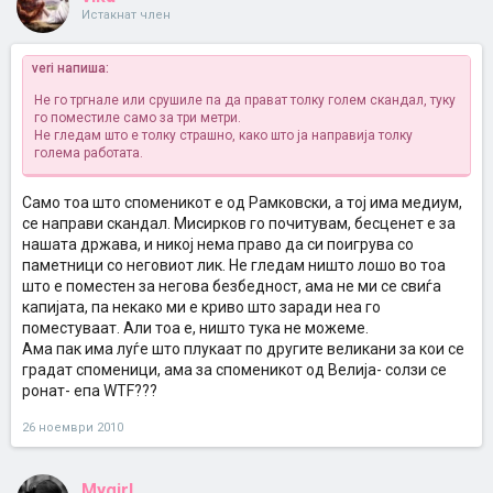
Истакнат член
veri напиша:
Не го тргнале или срушиле па да прават толку голем скандал, туку
го поместиле само за три метри.
Не гледам што е толку страшно, како што ја направија толку
голема работата.
Само тоа што споменикот е од Рамковски, а тој има медиум,
се направи скандал. Мисирков го почитувам, бесценет е за
нашата држава, и никој нема право да си поигрува со
паметници со неговиот лик. Не гледам ништо лошо во тоа
што е поместен за негова безбедност, ама не ми се свиѓа
капијата, па некако ми е криво што заради неа го
поместуваат. Али тоа е, ништо тука не можеме.
Ама пак има луѓе што плукаат по другите великани за кои се
градат споменици, ама за споменикот од Велија- солзи се
ронат- епа WTF???
26 ноември 2010
Mygirl