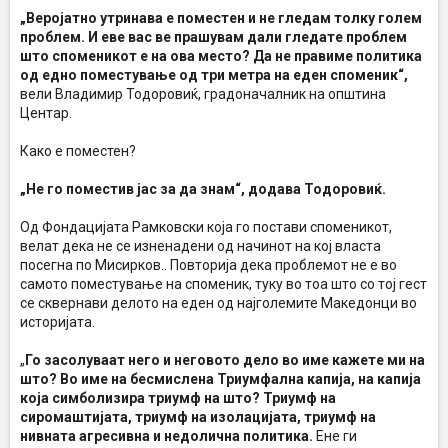
„Веројатно утринава е поместен и не гледам толку голем
проблем. И еве вас ве прашувам дали гледате проблем
што споменикот е на ова место? Да не правиме политика
од едно поместување од три метра на еден споменик“,
вели Владимир Тодоровиќ, градоначалник на општина
Центар.
Како е поместен?
„Не го поместив јас за да знам“, додава Тодоровиќ.
Од Фондацијата Рамковски која го постави споменикот,
велат дека не се изненадени од начинот на кој власта
посегна по Мисирков.. Повторија дека проблемот не е во
самото поместување на споменик, туку во тоа што со тој гест
се сквернави делото на еден од најголемите Македонци во
историјата.
„
Го засолуваат него и неговото дело во име кажете ми на
што? Во име на бесмислена Триумфална капија, на капија
која симболизира триумф на што? Триумф на
сиромаштијата, триумф на изолацијата, триумф на
нивната агресивна и недолична политика.
Ене ги