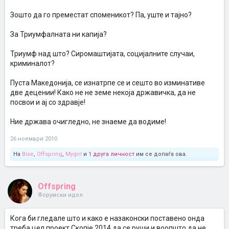
Зошто да го преместат споменикот? Па, уште и тајно?
За Триумфалната ни капија?
Триумф над што? Сиромаштијата, социјалните случаи,
криминалот?
Пуста Македонија, се изнатрпе се и сешто во изминативе
две децении! Како не не земе некоја државичка, да не
посвои и ај со здравје!
Ние држава очигледно, не знаеме да водиме!
26 ноември 2010
На
Bise
,
Offspring
,
Mygirl
и
1 друга личност
им се допаѓа ова.
Offspring
Форумски идол
Кога би гледале што и како е назаконски поставено онда
треба цел проект Скопје 2014 да се руши и воопшто да не