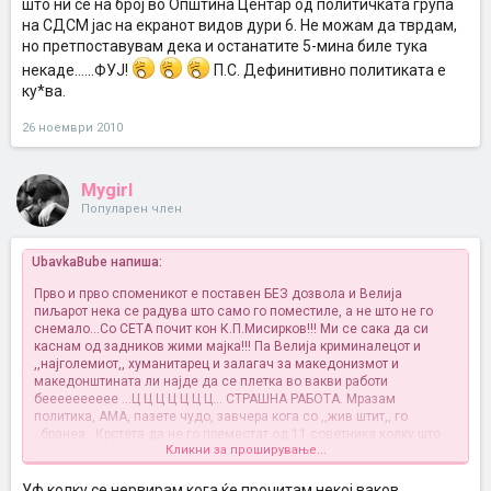
што ни се на број во Општина Центар од политичката група
на СДСМ јас на екранот видов дури 6. Не можам да тврдам,
но претпоставувам дека и останатите 5-мина биле тука
некаде......ФУЈ!
П.С. Дефинитивно политиката е
ку*ва.
26 ноември 2010
Mygirl
Популарен член
UbavkaBube напиша:
Прво и прво споменикот е поставен БЕЗ дозвола и Велија
пиљарот нека се радува што само го поместиле, а не што не го
снемало...Со СЕТА почит кон К.П.Мисирков!!! Mи се сака да си
каснам од задников жими мајка!!! Па Велија криминалецот и
,,најголемиот,, хуманитарец и залагач за македонизмот и
македонштината ли најде да се плетка во вакви работи
бееееееееее ...Ц Ц Ц Ц Ц Ц Ц... СТРАШНА РАБОТА. Мразам
политика, АМА, пазете чудо, завчера кога со ,,жив штит,, го
,,бранеа,, Крстета да не го преместат од 11 советника колку што
Кликни за проширување...
ни се на број во Општина Центар од политичката група на СДСМ
јас на екранот видов дури 6. Не можам да тврдам, но
претпоставувам дека и останатите 5-мина биле тука
Уф колку се нервирам кога ќе прочитам некој ваков