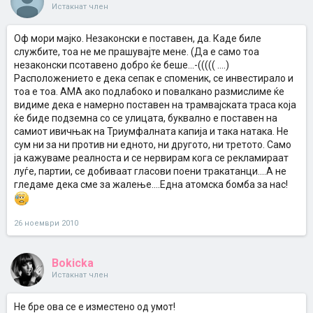
Истакнат член
Оф мори мајко. Незаконски е поставен, да. Каде биле
службите, тоа не ме прашувајте мене. (Да е само тоа
незаконски псотавено добро ќе беше...-((((( ....)
Расположението е дека сепак е споменик, се инвестирало и
тоа е тоа. АМА ако подлабоко и повалкано размислиме ќе
видиме дека е намерно поставен на трамвајската траса која
ќе биде подземна со се улицата, буквално е поставен на
самиот ивичњак на Триумфалната капија и така натака. Не
сум ни за ни против ни едното, ни другото, ни третото. Само
ја кажуваме реалноста и се нервирам кога се рекламираат
луѓе, партии, се добиваат гласови поени тракатанци....А не
гледаме дека сме за жалење....Една атомска бомба за нас!
26 ноември 2010
Bokicka
Истакнат член
Не бре ова се е изместено од умот!