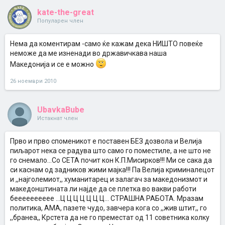
kate-the-great
Популарен член
Нема да коментирам -само ќе кажам дека НИШТО повеќе
неможе да ме изненади во државичкава наша
Македонија и се е можно
26 ноември 2010
UbavkaBube
Истакнат член
Прво и прво споменикот е поставен БЕЗ дозвола и Велија
пиљарот нека се радува што само го поместиле, а не што не
го снемало...Со СЕТА почит кон К.П.Мисирков!!! Mи се сака да
си каснам од задников жими мајка!!! Па Велија криминалецот
и ,,најголемиот,, хуманитарец и залагач за македонизмот и
македонштината ли најде да се плетка во вакви работи
бееееееееее ...Ц Ц Ц Ц Ц Ц Ц... СТРАШНА РАБОТА. Мразам
политика, АМА, пазете чудо, завчера кога со ,,жив штит,, го
,,бранеа,, Крстета да не го преместат од 11 советника колку