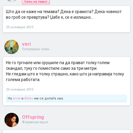
Член на тимот
Што да се каже на темава? Дека е срамота? Дека човекот
во гроб се превртува? Џабе е, се е излишно...
25 ноември 2010
veri
Популарен член
Не го тргнале или срушиле па да прават толку голем
скандал, туку го поместиле само за три метри.
Не гледам што е толку страшно, како што ја направија толку
голема работата.
25 ноември 2010
На
al-vik
и
Bibko
им се допаѓа ова.
Offspring
Форумски идол