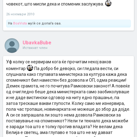
човекот, што мисли дека и споменик заслужува.
26 ноември 2010
На
BoaVista
му/ѝ се допаѓа ова.
UbavkaBube
Истакнат член
Уф колку се нервирам кога ќе прочитам некој ваков
коментар
Па добро бе девојко, си гледала вести, си
слушнала како глупавата министерка за култура кажа дека
споменикот бил наместен без дозвола и ОП, одма реакции!
Демек срамота, не го почитува Рамковски законот! А повеќе
од очигледно беше дека министерката само заобиколуваше
и не даде вистински одговор на ниту едно прашање, па
затоа трескаше вакви глупости. Колку само ме изнервира,
пола час тропаше, новинарката не можеше до збор да дојде.
А си се запрашала ли зошто нема дозвола Рамковски за
поставување на споменикот? Нели ти текнало дека можеби
е заради тоа што е толку против владата? Не велам дека
Велија е светец, ама глупаво е тоа што не му даваат