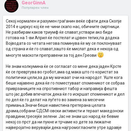
GeorGinnA
Популарен член
Секој нормален и разумен граѓанин веќе сфати дека Скопје
2014 е циркус кој ќе не чини скапо нас, обичните смртници.
Не разбирам каков триумф ќе слават,уствари ако биде
готова на 1-ви Април ќе постелат и црвен тепих,па додека
Војводата со четата негова поминува ќе му се поклонуваат
од страна и ќе го слават,зашто ќе мислат дека е некоја од
многуте маскоти преправени за тој ден.Греови
Не знам колкумина ќе се согласат со мене дека јаден Крсте
ќе се превртува во гробот,ама од мака што го користат за
политички цели,за да му мачкаат очи на народот. Уште кога
беше најавено дека ќе го поместуваат споменикот се собраа
приврзаниците на спротивниот табор и направија фешта
што јас добив впечаток дека ќе го искршат споменикот и дел
по дел ќе го делат на луѓето во замена за месечни
примања.Значи беше навистина претерана целата
драма,собрани СДСМ-овски активисти и тераат македонски
правдини,тресејќе зелени. Јас не знам шо народ ќе бевме
некој со прст да ни пукне и трчаме ко дете за лижалче
најверојатно верувајќи дека најгромогласните утре здравје