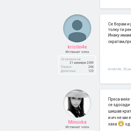
Се борам и 
толку ги ре
Инаку имам 
скратам,пр
kristin4e
Истакнат член
Се зачлени на:
21 ноември 2009
Пораки:
266
kristin4e
,
20 ј
Допаѓања:
123
Преса веќе 
се здосади 
шишав кратк
и ич не ми 
Minuska
хаха
од 
Истакнат член