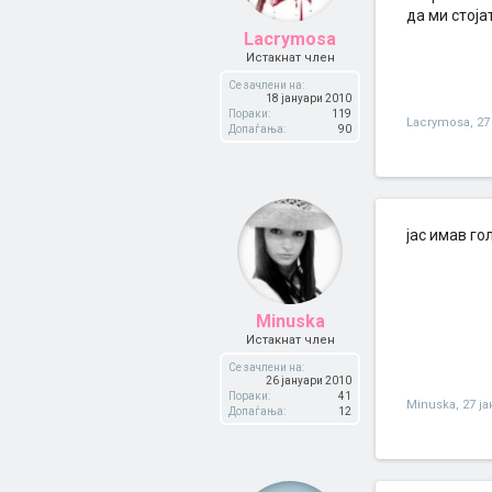
да ми стоја
Lacrymosa
Истакнат член
Се зачлени на:
18 јануари 2010
Пораки:
119
Lacrymosa
,
27
Допаѓања:
90
јас имав го
Minuska
Истакнат член
Се зачлени на:
26 јануари 2010
Пораки:
41
Minuska
,
27 ј
Допаѓања:
12