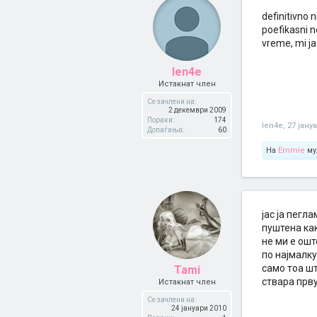
definitivno 
poefikasni n
vreme, mi ja
len4e
Истакнат член
Се зачлени на:
2 декември 2009
Пораки:
174
len4e
,
27 јану
Допаѓања:
60
На
Emmie
му
јас ја пегл
пуштена как
не ми е ош
по најмалку
само тоа ш
Tami
ствара прву
Истакнат член
Се зачлени на:
24 јануари 2010