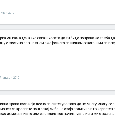
ануари 2010
рка ми кажа дека ако сакаш косата да ти биде поправа не треба д
лку е вистина ова не знам ама јас кога се шишам секогаш ми се ис
7 јануари 2010
вно права коса која лесно се оштетува така да не многу многу се 
мачев со краевите пош секој си беше своја политика и го користев
ао демек и ништо али си открив нов начин.. уште кога ми е водена 