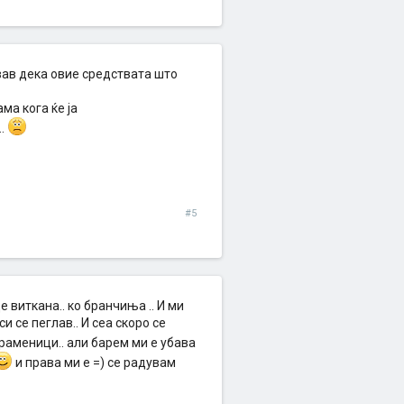
евав дека овие средствата што
ма кога ќе ја
..
#5
 виткана.. ко бранчиња .. И ми
и се пеглав.. И сеа скоро се
 раменици.. али барем ми е убава
и права ми е =) се радувам