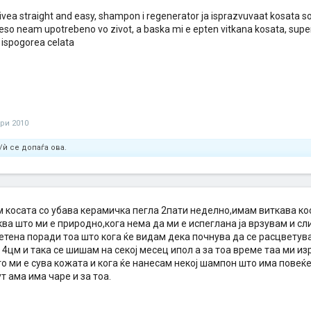
nivea straight and easy, shampon i regenerator ja isprazvuvaat kosata so
eso neam upotrebeno vo zivot, a baska mi e epten vitkana kosata, super,
 ispogorea celata
ари 2010
/ѝ се допаѓа ова.
ам косата со убава керамичка пегла 2пати неделно,имам виткава к
ва што ми е природно,кога нема да ми е испеглана ја врзувам и сли
тетена поради тоа што кога ќе видам дека почнува да се расцветув
 4цм и така се шишам на секој месец ипол а за тоа време таа ми и
то ми е сува кожата и кога ќе нанесам некој шампон што има повеќ
т ама има чаре и за тоа.