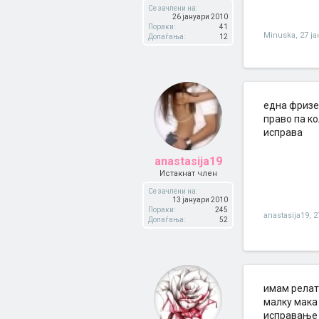
Се зачлени на:
26 јануари 2010
Пораки:
41
Minuska
,
27 ј
Допаѓања:
12
една фризе
право па ко
исправа
anastasija19
Истакнат член
Се зачлени на:
13 јануари 2010
Пораки:
245
anastasija19
,
2
Допаѓања:
52
имам релати
малку мака 
исправање к