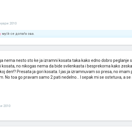
ануари 2010
y
му/ѝ се допаѓа ова.
a nema nesto sto ke ja izramni kosata taka kako edno dobro peglanje s
ni kosata, no nikogas nema da bide svilenkasta i besprekorna kako zes
sekoj den!? Presata ja gori kosata. I jas ja izramnuvam so presa, no ima
 No toa go pravam samo 2 pati nedelno... I sepak mi se ostetuva, a se
ри 2010