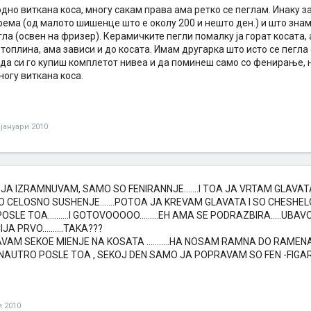
дно виткана коса, многу сакам права ама ретко се пеглам. Инаку 
ема (од малото шишенце што е околу 200 и нешто ден.) и што знам..
гла (освен на фризер). Керамичките пегли помалку ја горат косата,
топлина, ама зависи и до косата. Имам другарка што исто се пегла с
да си го купиш комплетот нивеа и да поминеш само со фенирање, н
огу виткана коса.
 јануари 2010
JA IZRAMNUVAM, SAMO SO FENIRANNJE.......I TOA JA VRTAM GLAVAT
O CELOSNO SUSHENJE.......POTOA JA KREVAM GLAVATA I SO CHESHE
SLE TOA..........I GOTOVOOOOO.........EH AMA SE PODRAZBIRA.....UBA
A PRVO..........TAKA???
AM SEKOE MIENJE NA KOSATA ...........HA NOSAM RAMNA DO RAMENA....
....NAUTRO POSLE TOA , SEKOJ DEN SAMO JA POPRAVAM SO FEN -FIGARO...
и 2010