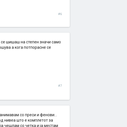
#6
а се шишаш на степен значи само
кршува а кога потпорасне се
#7
занимавам со преси и фенови...
 од нивеа што е комплетот за
ја чешлам со четка и ја местам