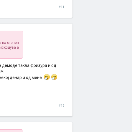
#11
ш на степен
 искршува а
и е демоде таква фризура и од
ам.
 некој денар и од мене.
#12