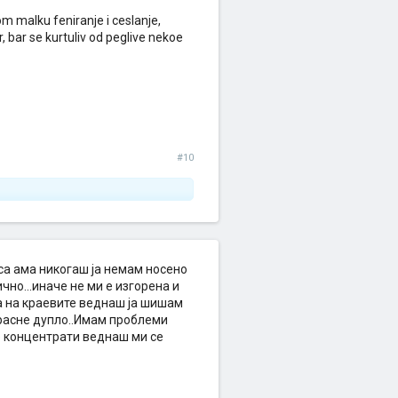
m malku feniranje i ceslanje,
 bar se kurtuliv od peglive nekoe
#10
оса ама никогаш ја немам носено
чно...иначе не ми е изгорена и
а на краевите веднаш ја шишам
зрасне дупло..Имам проблеми
е концентрати веднаш ми се