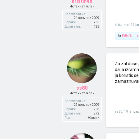
kristin4e
Истакнат член
Се зачлени на:
21 ноември 2009
Пораки:
266
kristin4e
,
19 ј
Допаѓања:
123
На
Kitty.Smile
Za zal doseg
da ja izram
ja koristis 
zamaznuvam.
ss80
Истакнат член
Се зачлени на:
29 ноември 2009
Пораки:
205
ss80
,
19 јануа
Допаѓања:
272
Пол:
Женски