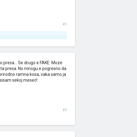
#1
o presa... Se drugo e FAKE. Moze
kata presa. No mnogu e pogresno da
m prirodno ramna kosa, vaka samo ja
 sisam sekoj mesec!
#2