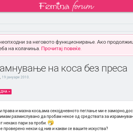
 неопходни за неговото функционирање. Ако продолжиш
еба на колачиња.
Прочитај повеќе.
рамнување на коса без преса
,
19 јануари 2010
.
ЕДНА >
м права и мазна коса,ама секојдневното пеглање ми е заморно,дос
 имам размислувано да пробам некое од средствата за израмнувањ
т некако пари за проби.
е проверено некои од нив и какви се вашите искуства?