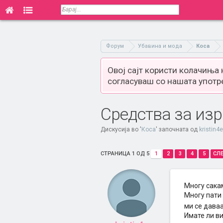
Форум
Убавина и мода
Коса
Овој сајт користи колачиња
согласуваш со нашата употр
Средства за из
Дискусија во '
Коса
' започната од
kristin4e
СТРАНИЦА 1 ОД 5
1
2
3
4
5
СЛ
Многу сака
Многу пати
ми се даваа
Имате ли ви