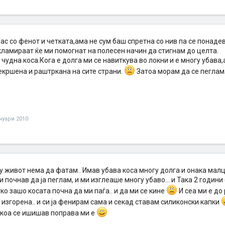
јас со фенот и четката,ама не сум баш спретна со нив па се понад
кламираат ќе ми помогнат на полесен начин да стигнам до целта.
чудна коса.Кога е долга ми се навиткува во локни и е многу убава,а
екршена и раштркана на сите страни.
Затоа морам да се пеглам
ануари 2010
у живот нема да фатам.. Имав убава коса многу долга и онака малце
и почнав да ја пеглам, и ми изглеаше многу убаво... и Така 2 години с
о зашо косата почна да ми паѓа.. и да ми се кине
И сеа ми е до
е изгорена.. и си ја фенирам сама и секад ставам силиконски капки
коа се ишишав поправа ми е