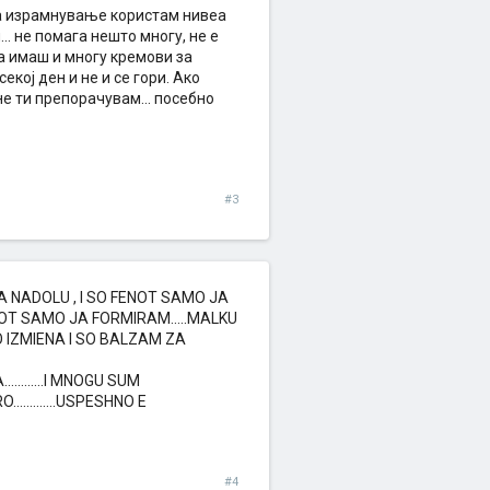
за израмнување користам нивеа
. не помага нешто многу, не е
 а имаш и многу кремови за
екој ден и не и се гори. Ако
е ти препорачувам... посебно
#3
A NADOLU , I SO FENOT SAMO JA
LOT SAMO JA FORMIRAM.....MALKU
VO IZMIENA I SO BALZAM ZA
........I MNOGU SUM
..........USPESHNO E
#4