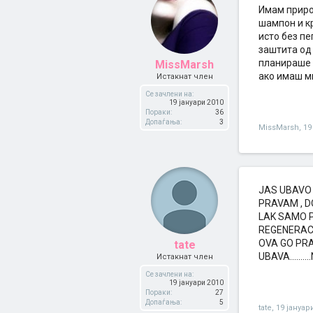
Имам приро
шампон и кр
исто без пе
заштита од 
планираше 
MissMarsh
ако имаш мн
Истакнат член
Се зачлени на:
19 јануари 2010
Пораки:
36
Допаѓања:
3
MissMarsh
,
19
JAS UBAVO 
PRAVAM , D
LAK SAMO PO
REGENERACIJ
OVA GO PRAV
tate
UBAVA......
Истакнат член
Се зачлени на:
19 јануари 2010
Пораки:
27
Допаѓања:
5
tate
,
19 јануар