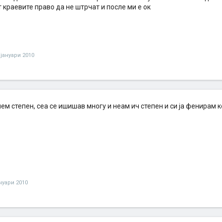
т краевите право да не штрчат и после ми е ок
 јануари 2010
лем степен, сеа се ишишав многу и неам ич степен и си ја фенирам 
ануари 2010