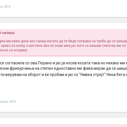
ри 2010
9 напиша:
рка ми кажа дека ако сакаш косата да ти биде поправа не треба да се шиша
 право па колку е вистина ова не знам ама јас кога се шишам секогаш ми се
расне се исправа
и се согласила со ова.Порано и јас ја носев косата така но некако м
ресни фризурчиња на степен едноставно ме фаќа мерак да се шиш
е ти верувам на зборот и ќе пробам и јас со "Нивеа стрејт".Нека бега
ануари 2010