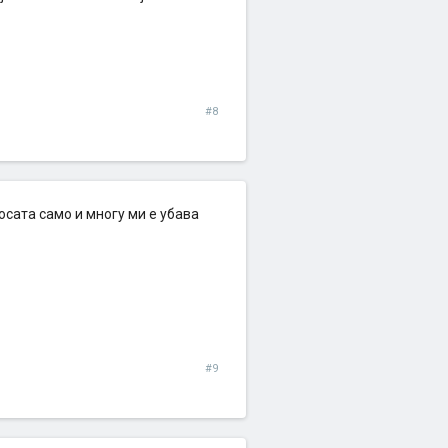
#8
косата само и многу ми е убава
#9