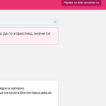
Најави се или зачлени се
 да го користиш, значи се
адно и напорно.
е на косата без пеглање,ама не