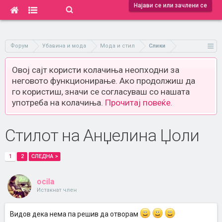
Најави се или зачлени се
Форум
Убавина и мода
Мода и стил
Слики
Овој сајт користи колачиња неопходни за
неговото функционирање. Ако продолжиш да
го користиш, значи се согласуваш со нашата
употреба на колачиња.
Прочитај повеќе.
Стилот на Анџелина Џоли
1
2
СЛЕДНА >
ocila
Истакнат член
Видов дека нема па решив да отворам