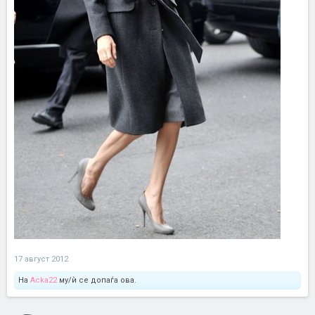
17 август 2012
На
Acka22
му/ѝ се допаѓа ова.