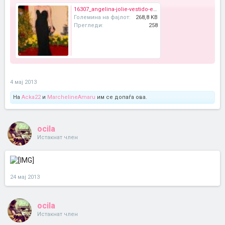
16307_angelina-jolie-vestido-elie-saab-oscar-2009.jpg
Големина на фајлот:
268,8 KB
Прегледи:
258
4 мај 2013
На
Acka22
и
MarchelineAmaru
им се допаѓа ова.
ocila
Истакнат член
24 мај 2013
ocila
Истакнат член