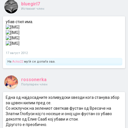
bluegirl7
Истакнат член
убав стил има.
17 август 2012
На
Acka22
му/ѝ се допаѓа ова.
rossonerka
Популарен член
Eдна од најдосадните холивудски ѕвезди кога станува збор
за црвен килим пред се.
Со исклучок на зелениот светкав фустан од Вресаче на
Златни Глобуси кој го носеше и оној црн фустан со убаво
деколте oд Елие Сааб кој убави и стои.
Другото е преобично.