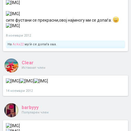
сите фустани се прекрасни,овој најмногу ми се допаѓа:
8 ноември 2012
На
Acka22
му/ѝ се допаѓа ова.
Clear
Истакнат член
14 ноември 2012
barbyyy
Популарен член