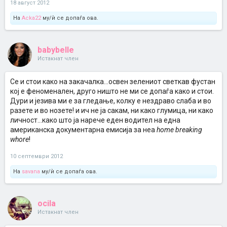
18 август 2012
На
Acka22
му/ѝ се допаѓа ова.
babybelle
Истакнат член
Се и стои како на закачалка...освен зелениот светкав фустан
кој е феноменален, друго ништо не ми се допаѓа како и стои.
Дури и језива ми е за гледање, колку е нездраво слаба и во
разете и во нозете! и ич не ја сакам, ни како глумица, ни како
личност...како што ја нарече еден водител на една
американска документарна емисија за неа
home breaking
whore
!
10 септември 2012
На
savana
му/ѝ се допаѓа ова.
ocila
Истакнат член