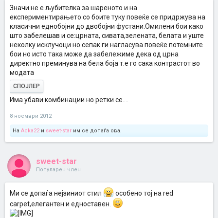
Значи не е љубителка за шареното и на
експериментирањето со боите туку повеќе се придржува на
класични еднобојни до двобојни фустани.Омилени бои како
што забелешав и се:црната, сивата,зелената, белата и уште
неколку исклучоци но сепак ги нагласува повеќе потемните
бои но исто така може да забележиме дека од црна
директно преминува на бела боја т.е го сака контрастот во
модата
СПОЈЛЕР
Има убави комбинации но ретки се....
8 ноември 2012
На
Acka22
и
sweet-star
им се допаѓа ова.
sweet-star
Популарен член
Ми се допаѓа нејзиниот стил
особено тој на red
carpet,елегантен и едноставен.