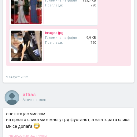
Големина на фајлот:
129,7 KB
Прегледи:
790
images.jpg
Големина на фајлот:
9,9 KB
Прегледи:
790
9 август 2012
attias
Активен член
еве што јас мислам:
на првата слика ми е многу грд фустанот, а на втората слика
ми се допаѓа
ПРИКАЧЕНИ ФАЈЛОВИ: