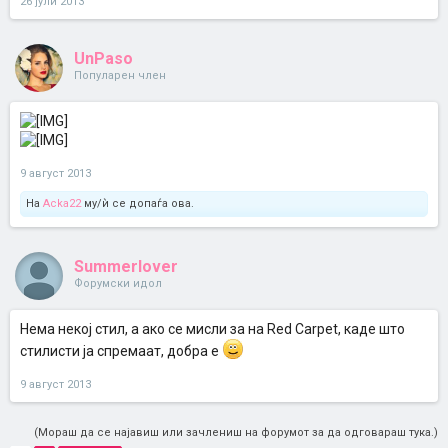
26 јули 2013
UnPaso
Популарен член
9 август 2013
На
Acka22
му/ѝ се допаѓа ова.
Summerlover
Форумски идол
Нема некој стил, а ако се мисли за на Red Carpet, каде што
стилисти ја спремаат, добра е
9 август 2013
(Мораш да се најавиш или зачлениш на форумот за да одговараш тука.)