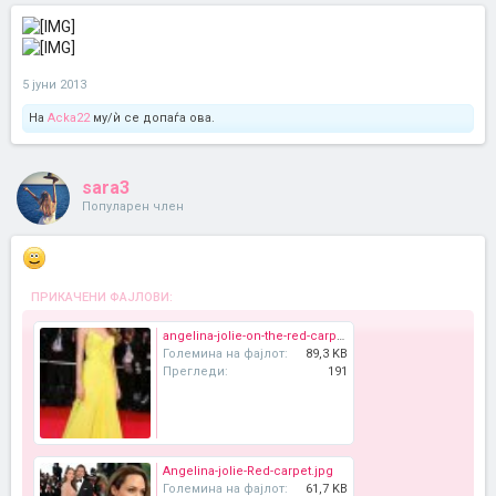
5 јуни 2013
На
Acka22
му/ѝ се допаѓа ова.
sara3
Популарен член
ПРИКАЧЕНИ ФАЈЛОВИ:
angelina-jolie-on-the-red-carpet-in-a-yellow-dress.jpg
Големина на фајлот:
89,3 KB
Прегледи:
191
Angelina-jolie-Red-carpet.jpg
Големина на фајлот:
61,7 KB