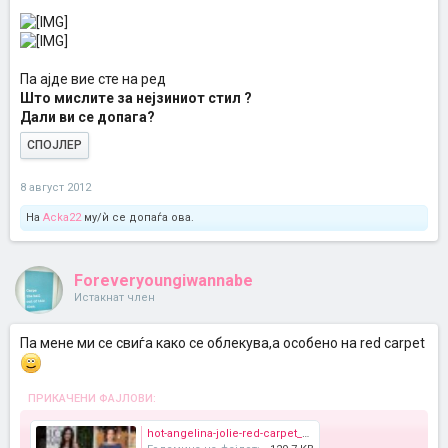
Па ајде вие сте на ред
Што мислите за нејзиниот стил ?
Дали ви се допага?
СПОЈЛЕР
8 август 2012
На
Acka22
му/ѝ се допаѓа ова.
Foreveryoungiwannabe
Истакнат член
Па мене ми се свиѓа како се облекува,а особено на red carpet
ПРИКАЧЕНИ ФАЈЛОВИ:
hot-angelina-jolie-red-carpet_0.jpg