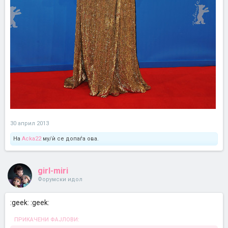
30 април 2013
На
Acka22
му/ѝ се допаѓа ова.
girl-miri
Форумски идол
:geek: :geek:
ПРИКАЧЕНИ ФАЈЛОВИ: