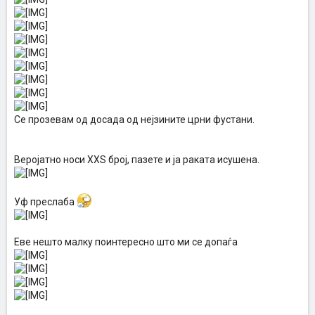
Се прозевам од досада од нејзините црни фустани.
Веројатно носи XXS број, пазете и ја раката исушена.
Уф преслаба
Еве нешто малку поинтересно што ми се допаѓа