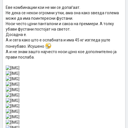
Еве комбинации кои не ми се допаѓаат.
Не дека се некои огромни утки, ама она како ѕвезда голема
може да има поинтересни фустани.
Носи често црни панталони и сакоа на премиери. А толку
убави фустани постојат на светот.
Досадна е.
A и сега како што е ослабната и има 45 кг изгледа уште
понеубаво. Исушено
А и не знам зашто најчесто носи црно кое дополнително ја
прави послаба.