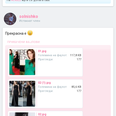
На
Acka22
му/ѝ се допаѓа ова.
solnishko
Истакнат член
Прекрасна е
ПРИКАЧЕНИ ФАЈЛОВИ:
01.jpg
Големина на фајлот:
117,8 KB
Прегледи:
177
02 (1).jpg
Големина на фајлот:
85,6 KB
Прегледи:
177
02.jpg