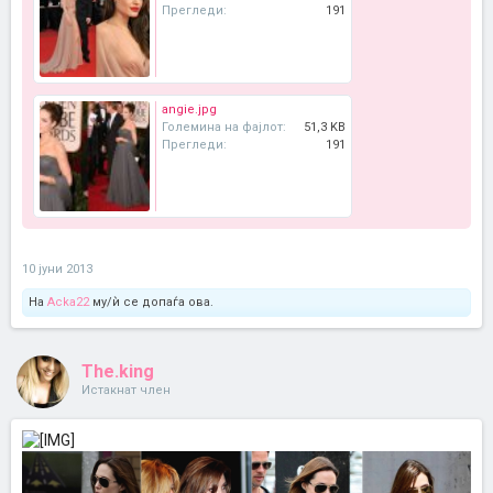
Прегледи:
191
angie.jpg
Големина на фајлот:
51,3 KB
Прегледи:
191
10 јуни 2013
На
Acka22
му/ѝ се допаѓа ова.
The.king
Истакнат член