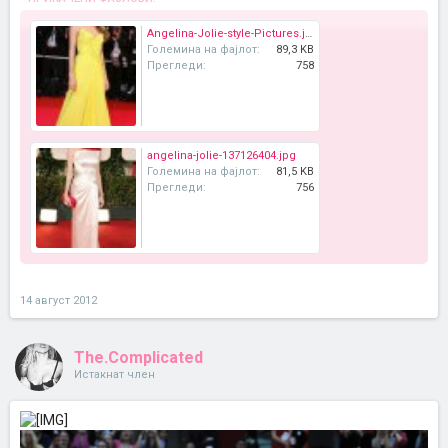
Angelina-Jolie-style-Pictures.jpg
Големина на фајлот:
89,3 KB
Прегледи:
758
angelina-jolie-137126404.jpg
Големина на фајлот:
81,5 KB
Прегледи:
756
14 август 2012
The.Complicated
Истакнат член