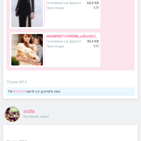
Големина на фајлот:
64,6 KB
Прегледи:
177
66568900711590580_udDvQDCZ_c_large.jpg
Големина на фајлот:
90,4 KB
Прегледи:
177
10 јуни 2013
На
Acka22
му/ѝ се допаѓа ова.
ocila
Истакнат член