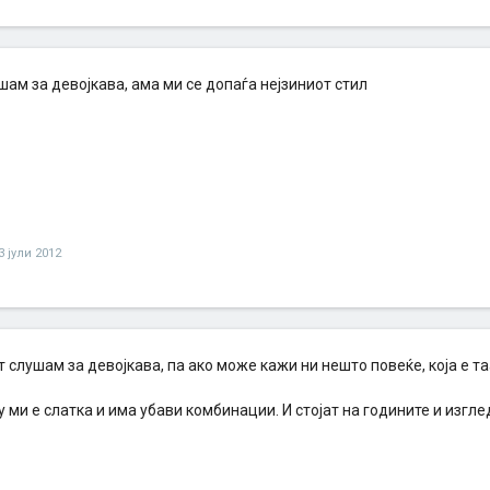
шам за девојкава, ама ми се допаѓа нејзиниот стил
3 јули 2012
ат слушам за девојкава, па ако може кажи ни нешто повеќе, која е та
 ми е слатка и има убави комбинации. И стојат на годините и изгл