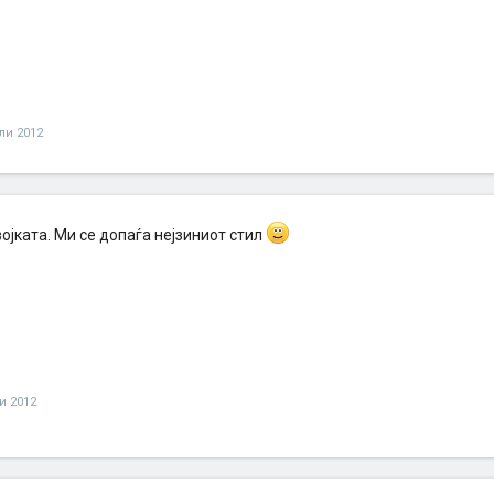
ули 2012
ојката. Ми се допаѓа нејзиниот стил
ли 2012