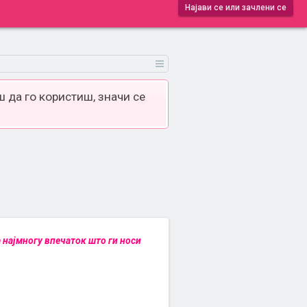
Најави се или зачлени се
 да го користиш, значи се
а најмногу впечаток што ги носи