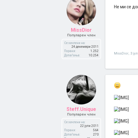
Не ми се до
MissDior
Популарен член
Се зачлени на:
24 декември 2011
Пораки:
1.252
MissDior
,
3 ју
Допаѓања:
10.254
Steff.Unique
Популарен член
Се зачлени на:
22 јули 2011
Пораки:
564
Допаѓања:
270