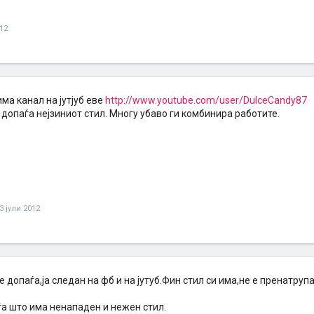
012
ма канал на јутјуб еве
http://www.youtube.com/user/DulceCandy87
 допаѓа нејзиниот стил. Многу убаво ги комбинира работите.
3 јули 2012
е допаѓа,ја следан на фб и на јутуб.Фин стил си има,не е пренатру
ѓа што има ненападен и нежен стил.