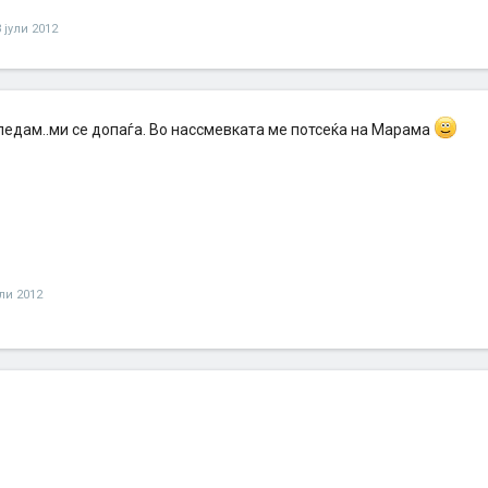
3 јули 2012
гледам..ми се допаѓа. Во нассмевката ме потсеќа на Марама
ули 2012