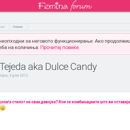
тил
Слики
 неопходни за неговото функционирање. Ако продолжиш
еба на колачиња.
Прочитај повеќе.
Tejeda aka Dulce Candy
nique
,
3 јули 2012
.
допаѓа стилот на оваа девојка? Кои се комбинациите што ви оставиј