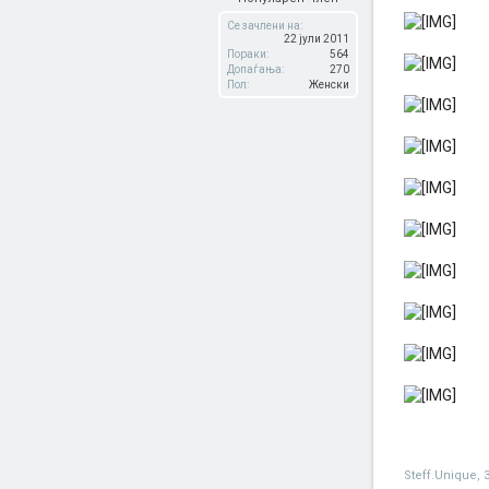
Се зачлени на:
22 јули 2011
Пораки:
564
Допаѓања:
270
Пол:
Женски
Steff.Unique
,