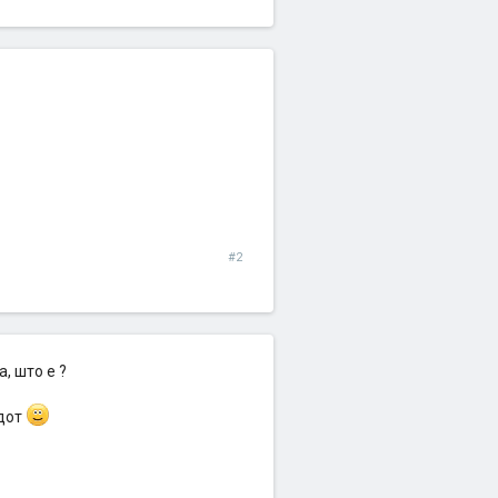
#2
а, што е ?
едот