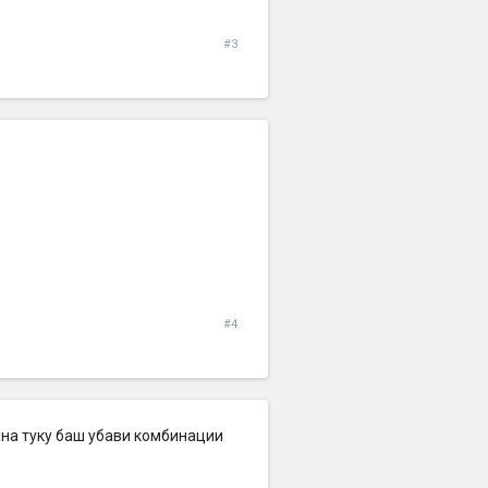
#3
#4
пана туку баш убави комбинации