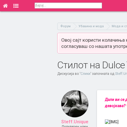
Форум
Убавина и мода
Мода и с
Овој сајт користи колачиња
согласуваш со нашата употр
Стилот на Dulce 
Дискусија во '
Слики
' започната од
Steff.U
Дали ви се 
девојкава?
Steff.Unique
Популарен член