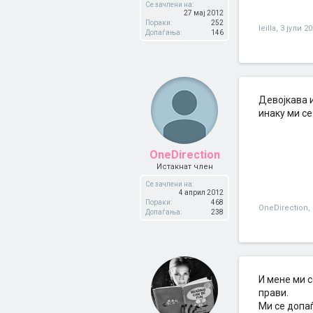
Се зачлени на:
27 мај 2012
Пораки:
252
leilla
,
3 јули 2
Допаѓања:
146
Девојкава и
инаку ми се
OneDirection
Истакнат член
Се зачлени на:
4 април 2012
Пораки:
468
OneDirection
,
Допаѓања:
238
И мене ми с
прави.
Ми се допа