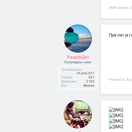
Steff.Unique
,
Прв пат ја 
PeachGirl
Популарен член
Се зачлени на:
24 јули 2011
Пораки:
821
PeachGirl
,
3 ј
Допаѓања:
2.073
Пол:
Женски