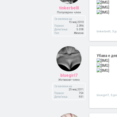
tinkerbelll
Популарен член
Се зачлени на:
15 мај 2010
Пораки:
2.096
Допаѓања:
5.018
tinkerbelll
,
3 ј
Пол:
Женски
Убава е дев
bluegirl7
Истакнат член
Се зачлени на:
25 мај 2011
Пораки:
754
bluegirl7
,
3 ју
Допаѓања:
931