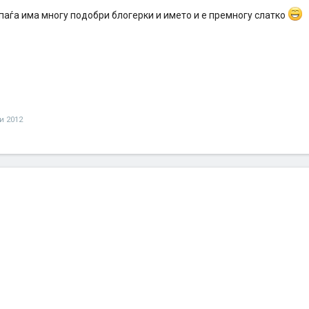
паѓа има многу подобри блогерки и името и е премногу слатко
ли 2012