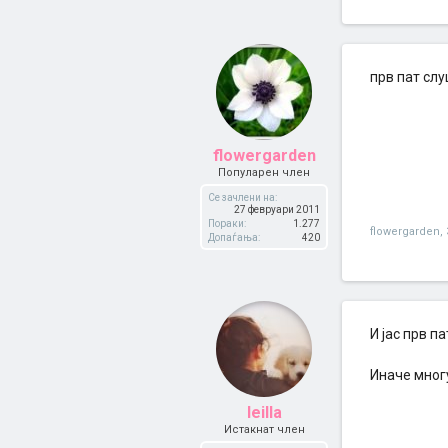
прв пат слу
flowergarden
Популарен член
Се зачлени на:
27 февруари 2011
Пораки:
1.277
flowergarden
,
Допаѓања:
420
И јас прв п
Иначе многу
leilla
Истакнат член