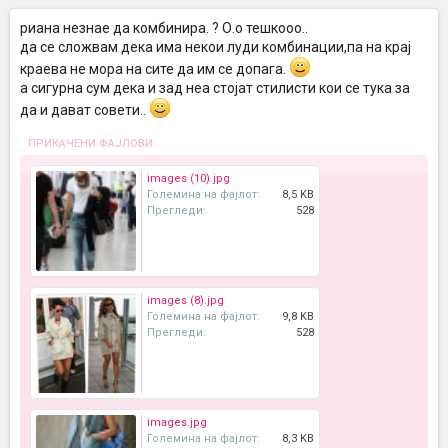
риана незнае да комбинира. ? О.о тешкооо..
да се сложвам дека има некои луди комбинации,па на крај
краева не мора на сите да им се допага.
а сигурна сум дека и зад неа стојат стилисти кои се тука за
да и дават совети..
ПРИКАЧЕНИ ФАЈЛОВИ:
images (10).jpg
Големина на фајлот:
8,5 KB
Прегледи:
528
images (8).jpg
Големина на фајлот:
9,8 KB
Прегледи:
528
images.jpg
Големина на фајлот:
8,3 KB