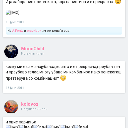
И ја заборавив плетенката, која навистина и е прекрасна.
15 јуни 2011
На
A.Fenty
и
crazylady
им се допаѓа ова.
MoonChild
Истакнат член
колку ми е само најубаваа,косата и е прекрасна,преубав тен
и преубаво телоо,многу убаво ми комбинира иако понекогаш
претѕерува со комбинациит
15 јуни 2011
kolovoz
Популарен член
и овие парчиња