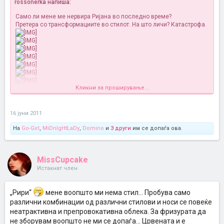
rossonerka напиша:
Само ли мене ме нервира Ријана во последно време?
Претера со трансформациите во стилот. На што личи? Катастрофа.
Кликни за проширување...
Во последнава година дал 2-3 пати убаво сум ја видела
облечено и изненадена сум кога ќе ја видам во убава
комбинација
16 јуни 2011
На
Go-Girl
,
MiDnIgHtLaDy
,
Domino
и
3 други
им се допаѓа ова.
MissCupcake
Истакнат член
„Рири“
мене воопшто ми нема стил... Пробува само
различни комбинации од различни стилови и носи се повеќе
неатрактивна и препровокативна облека. За фризурата да
не зборувам воопшто не ми се допаѓа... Црвената и е