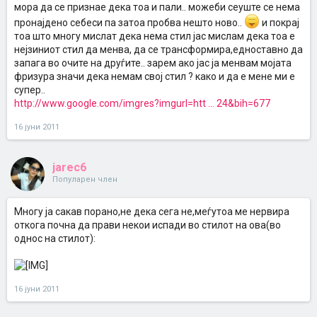
мора да се признае дека тоа и пали.. можеби сеуште се нема
пронајдено себеси па затоа пробва нешто ново..
и покрај
тоа што многу мислат дека нема стил јас мислам дека тоа е
нејзиниот стил да менва, да се трансформира,едноставно да
запага во очите на друѓите.. зарем ако јас ја менвам мојата
фризура значи дека немам свој стил ? како и да е мене ми е
супер..
http://www.google.com/imgres?imgurl=htt ... 24&bih=677
16 јуни 2011
jarec6
Популарен член
Многу ја сакав порано,не дека сега не,меѓутоа ме нервира
откога почна да прави некои испади во стилот на ова(во
однос на стилот):
16 јуни 2011