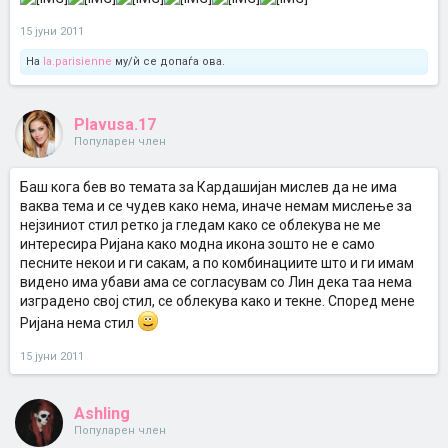
15 јуни 2011
На
la.parisienne
му/ѝ се допаѓа ова.
Plavusa.17
Популарен член
Баш кога бев во темата за Кардашијан мислев да не има
ваква тема и се чудев како нема, иначе немам мислење за
нејзиниот стил ретко ја гледам како се облекува не ме
интересира Ријана како модна икона зошто не е само
песните некои и ги сакам, а по комбинациите што и ги имам
видено има убави ама се согласувам со Лин дека таа нема
изградено свој стил, се облекува како и текне. Според мене
Ријана нема стил
15 јуни 2011
Ashling
Популарен член