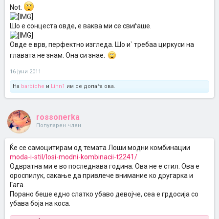
Not.
Шо е сонцеста овде, е ваква ми се свиѓаше.
Овде е врв, перфектно изгледа. Шо и` требаа циркуси на
главата не знам. Она си знае.
16 јуни 2011
На
barbiche
и
Linn1
им се допаѓа ова.
rossonerka
Популарен член
Ќе се самоцитирам од темата Лоши модни комбинации
moda-i-stil/losi-modni-kombinacii-t2241/
Одвратна ми е во последнава година. Ова не е стил. Ова е
ороспилук, сакање да привлече внимание ко другарка и
Гага.
Порано беше едно слатко убаво девојче, сеа е грдосија со
убава боја на коса.