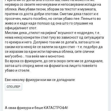
нервира со своите неочекувани и непосакувани испади на
облека. Има убави песни, зборам за текстот и музиката,
пратени со доста добри спотови. Сметам дека гласот и е
просечен, ништо посебно, но сепак убаво пее. Пеењето во
живо и е каде каде полошо од она што го слушаме на
официјалниот спот.
Мислам дека „стилот на ријана“ всушност е нодреден, т.е.
нема некој конкретен стил туку во зависност од ситуацијата
го креира и него. Делумно тоа ми се допаѓа, затоа што не
сакам кога некој ќе се залепи за еден стил - т.е. подобро да
се изразам за едни исти парчиња облека, сите слични
меѓусебно... тоа веќе ми е монотоно.
Во врска со фризурите, до сега скоро сите ми се допаднале,
затоа што според мене на формата на лицето повеќето
убаво и стоеле.
Еве неколку фризури кои ми се допаднале:
СПОЈЛЕР
А оваа фризура и беше КАТАСТРОФА!