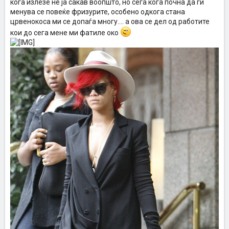
кога излезе не ја сакав воопшто, но сега кога почна да ги
менува се повеќе фризурите, особено одкога стана
црвенокоса ми се допаѓа многу.... а ова се дел од работите
кои до сега мене ми фатиле око