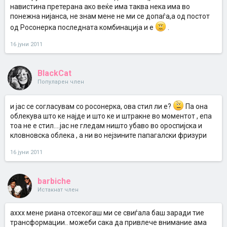
навистина претерана ако веќе има таква нека има во
понежна нијанса, не знам мене не ми се допаѓа,а од постот
од Росонерка последната комбинација и е
.
16 јуни 2011
BlackCat
Популарен член
и јас се согласувам со росонерка, ова стил ли е?
Па она
облекува што ке најде и што ке и штракне во моментот , епа
тоа не е стил....јас не гледам ништо убаво во ороспијска и
кловновска облека , а ни во нејзините папагалски фризури
16 јуни 2011
barbiche
Истакнат член
аххх мене риана отсекогаш ми се свиѓала баш заради тие
трансформации.. можеби сака да привлече внимание ама