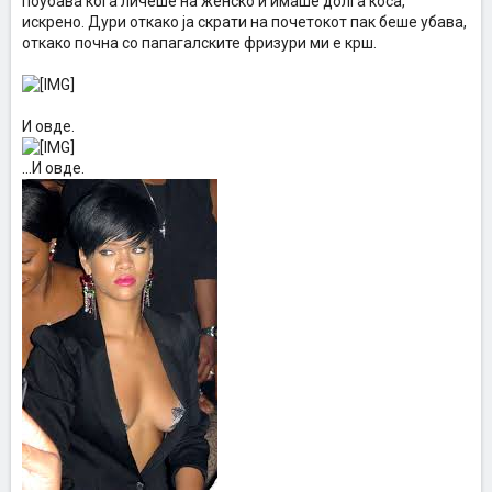
поубава кога личеше на женско и имаше долга коса,
искрено. Дури откако ја скрати на почетокот пак беше убава,
откако почна со папагалските фризури ми е крш.
И овде.
...И овде.