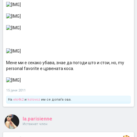
Мене ми е секако убава, знае да погоди што и стои, но, my
personal favorite е црвената коса.
15 јуни 2011
На
eki4k2
и
kolovoz
им се допаѓа ова.
la.parisienne
Истакнат член