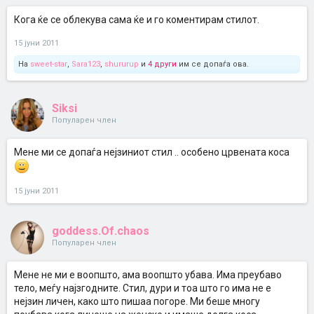
Кога ќе се облекува сама ќе и го коментирам стилот.
15 јуни 2011
На
sweet-star
,
Sara123
,
shururup
и
4 други
им се допаѓа ова.
Siksi
Популарен член
Мене ми се допаѓа нејзиниот стил .. особено црвената коса
15 јуни 2011
goddess.Of.chaos
Популарен член
Мене не ми е воопшто, ама воопшто убава. Има преубаво
тело, меѓу најзгодните. Стил, дури и тоа што го има не е
нејзин личен, како што пишаа погоре. Ми беше многу