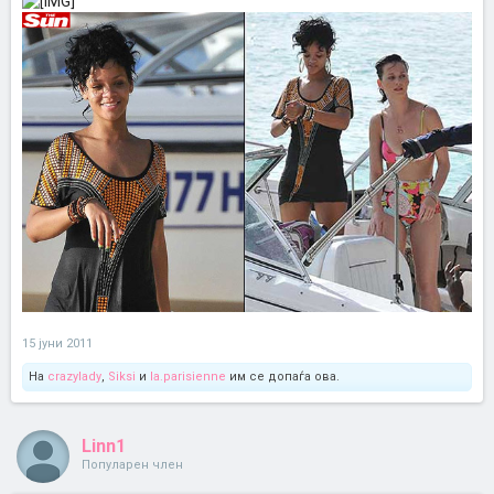
15 јуни 2011
На
crazylady
,
Siksi
и
la.parisienne
им се допаѓа ова.
Linn1
Популарен член