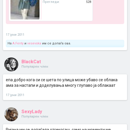
Прегледи:
528
17 јуни 2011
На
A.Fenty
и
vesevska
им се допаѓа ова.
BlackCat
Популарен член
епа добро кога си се шета по улица може убаво се облака
ама за настапи и доделувања многу глупаво ја облакаат
17 јуни 2011
SexyLady
Популарен член
Ријана ми се допаѓала отсекогаш, само на моменти ме