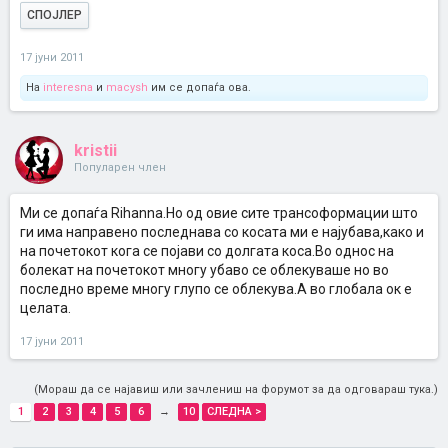
СПОЈЛЕР
17 јуни 2011
На
interesna
и
macysh
им се допаѓа ова.
kristii
Популарен член
Ми се допаѓа Rihanna.Но од овие сите трансоформации што
ги има направено последнава со косата ми е најубава,како и
на почетокот кога се појави со долгата коса.Во однос на
болекат на почетокот многу убаво се облекуваше но во
последно време многу глупо се облекува.А во глобала ок е
целата.
17 јуни 2011
(Мораш да се најавиш или зачлениш на форумот за да одговараш тука.)
1
2
3
4
5
6
→
10
СЛЕДНА >