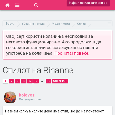
Најави се или зачлени се
Форум
Убавина и мода
Мода и стил
Слики
Овој сајт користи колачиња неопходни за
неговото функционирање. Ако продолжиш да
го користиш, значи се согласуваш со нашата
употреба на колачиња.
Прочитај повеќе.
Стилот на Rihanna
1
2
3
4
5
6
→
10
СЛЕДНА >
kolovoz
Популарен член
Незнам колку мислите дека има стил,...но јас на почетокот