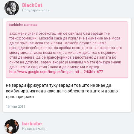
BlackCat
Популарен член
barbiche напиша:
аххх мене риана отсекогаш ми се свиѓала баш заради тие
трансформации.. можеби сака да привлече внимание ама мора
да се признае дека тоа и пали.. можеби сеуште се нема
пронајдено себеси па затоа пробва нешто ново..
и покрај тоа што
многу мислат дека нема стил јас мислам дека тоа е нејзиниот
стил да менва, да се трансформира,едноставно да запага во
очите на друѓите.. зарем ако јас ја менвам мојата фризура значи
дека немам свој стил ? како и да е мене ми е супер..
http://www.google.com/imgres?imgurl=htt ... 24&bih=677
не заради фризурата туку заради тоа што не знае да
комбинира, изгледа како да го облекла тоа што и дошло
прво при рака
16 јуни 2011
barbiche
Истакнат член