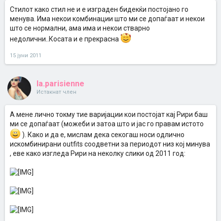
Стилот како стил не и е изграден бидекќи постојано го
менува. Има некои комбинации што ми се допаѓаат и некои
што се нормални, ама има и некои стварно
недолични..Косата и е прекрасна
15 јуни 2011
la.parisienne
Истакнат член
A мене лично токму тие варијации кои постојат кај Рири баш
ми се допаѓаат (можеби и затоа што и јас го правам истото
). Како и да е, мислам дека секогаш носи одлично
искомбинирани outfits соодветни за периодот низ кој минува
, eве како изгледа Рири на неколку слики од 2011 год: