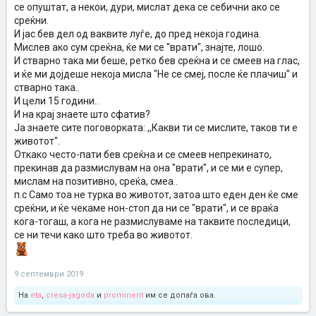
се опуштат, а некои, дури, мислат дека се себични ако се
среќни.
И јас бев дел од ваквите луѓе, до пред некоја година.
Мислев ако сум среќна, ќе ми се "врати", знајте, лошо.
И стварно така ми беше, ретко бев среќна и се смеев на глас,
и ќе ми дојдеше некоја мисла "Не се смеј, после ќе плачиш" и
стварно така..
И цели 15 години..
И на крај знаете што сфатив?
Ја знаете сите поговорката: ,,Какви ти се мислите, таков ти е
животот".
Откако често-пати бев среќна и се смеев непрекинато,
прекинав да размислувам на она "врати", и се ми е супер,
мислам на позитивно, среќа, смеа..
п.с Само тоа не турка во животот, затоа што еден ден ќе сме
среќни, и ќе чекаме нон-стоп да ни се "врати", и се враќа
кога-тогаш, а кога не размислуваме на таквите последици,
се ни течи како што треба во животот.
9 септември 2019
На
eta
,
cresa-jagoda
и
prominent
им се допаѓа ова.