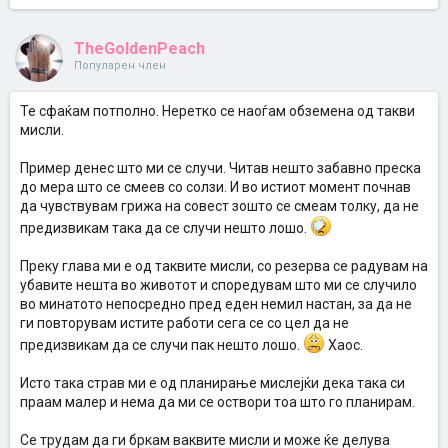
TheGoldenPeach
Популарен член
Те сфаќам потполно. Неретко се наоѓам обземена од такви
мисли.
Пример денес што ми се случи. Читав нешто забавно преска
до мера што се смеев со солзи. И во истиот момент почнав
да чувствувам грижа на совест зошто се смеам толку, да не
предизвикам така да се случи нешто лошо.
Преку глава ми е од таквите мисли, со резерва се радувам на
убавите нешта во животот и споредувам што ми се случило
во минатото непосредно пред еден немил настан, за да не
ги повторувам истите работи сега се со цел да не
предизвикам да се случи пак нешто лошо.
Хаос.
Исто така страв ми е од планирање мислејќи дека така си
праам малер и нема да ми се оствори тоа што го планирам.
Се трудам да ги бркам ваквите мисли и може ќе делува