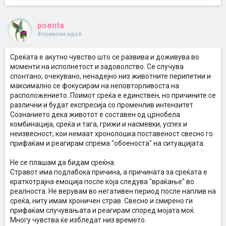
poenta
Форумски идол
Среќата е акутно чувство што се развива и доживува во
моменти на исполнетост и задоволство. Се случува
спонтано, очекувано, ненадејно низ животните перипетии и
максимално се фокусирам на неповторливоста на
расположението. Поимот среќа е единствен, но причините се
различни и будат експресија со променлив интензитет.
Сознанието дека животот е составен од црнобела
комбинација, среќа и тага, грижи и насмевки, успех и
неизвесност, кои немаат хронолошка поставеност свесно го
прифаќам и реагирам спрема "обоеноста" на ситуацијата.
Не се плашам да бидам среќна.
Стравот има подлабока причина, а причината за среќата е
краткотрајна емоција после која следува "враќање" во
реалноста. Не верувам во негативен период после наплив на
среќа, ниту имам хроничен страв. Свесно и смирено ги
прифаќам случувањата и реагирам според мојата моќ.
Многу чувства ќе избледат низ времето.