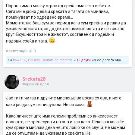
Порано имав малку страв од среќа ама сега веќе не...
Сега ми е јасно дека и среќата и тагата се минливи,
поминуваат по одредено време...
Моментално баш сум во период кога сум среќна и решив да
уживам во истата, се додека не помине истата и се така во
круг. Всушност тоа и е животот, составен од подеми и
падови, среќа и тага.
8 септември 2019
На
flower30
,
PaLaVa
,
Damata so marama
и
13 други
им се допаѓа ова.
Srckata28
Форумски идол
Јас ти ги читав и другите мислења во врска со ова, и исто
како јас да сум ги пишувала. Не си сама.
Како личност што има големи проблеми со анксиозност
воопшто, се пренесува и на ова и тоа како. Секогаш кога ќе
сум среќна мислам дека нешто лошо ќе се случи. Не можам
да се опуштам и да уживам во среќата. Не.