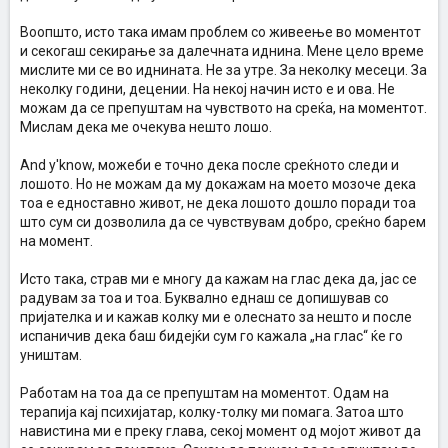
Воопшто, исто така имам проблем со живеење во моментот
и секогаш секирање за далечната иднина. Мене цело време
мислите ми се во иднината. Не за утре. За неколку месеци. За
неколку години, децении. На некој начин исто е и ова. Не
можам да се препуштам на чувството на среќа, на моментот.
Мислам дека ме очекува нешто лошо.
And y'know, можеби е точно дека после среќното следи и
лошото. Но не можам да му докажам на моето мозоче дека
тоа е едноставно живот, не дека лошото дошло поради тоа
што сум си дозволила да се чувствувам добро, среќно барем
на момент.
Исто така, страв ми е многу да кажам на глас дека да, јас се
радувам за тоа и тоа. Буквално еднаш се допишував со
пријателка и и кажав колку ми е олеснато за нешто и после
испаничив дека баш бидејќи сум го кажала „на глас“ ќе го
уништам.
Работам на тоа да се препуштам на моментот. Одам на
терапија кај психијатар, колку-толку ми помага. Затоа што
навистина ми е преку глава, секој момент од мојот живот да