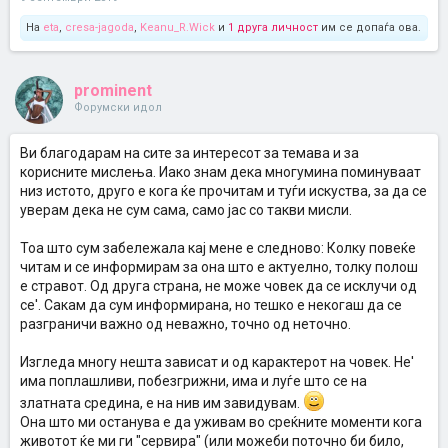
На
eta
,
cresa-jagoda
,
Keanu_R.Wick
и
1 друга личност
им се допаѓа ова.
prominent
Форумски идол
Ви благодарам на сите за интересот за темава и за
корисните мислења. Иако знам дека многумина поминуваат
низ истото, друго е кога ќе прочитам и туѓи искуства, за да се
уверам дека не сум сама, само јас со такви мисли.
Тоа што сум забележала кај мене е следново: Колку повеќе
читам и се информирам за она што е актуелно, толку полош
е стравот. Од друга страна, не може човек да се исклучи од
се'. Сакам да сум информирана, но тешко е некогаш да се
разграничи важно од неважно, точно од неточно.
Изгледа многу нешта зависат и од карактерот на човек. Не'
има поплашливи, побезгрижни, има и луѓе што се на
златната средина, е на нив им завидувам.
Она што ми останува е да уживам во среќните моменти кога
животот ќе ми ги "сервира" (или можеби поточно би било,