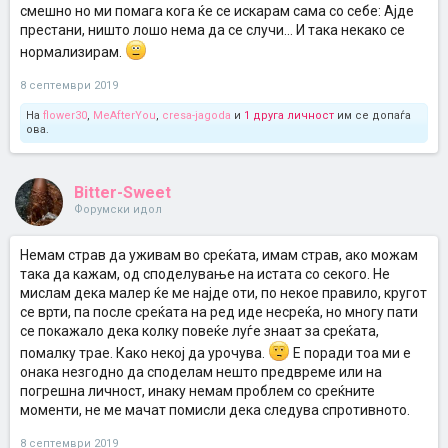
смешно но ми помага кога ќе се искарам сама со себе: Ајде
престани, ништо лошо нема да се случи... И така некако се
нормализирам.
8 септември 2019
На
flower30
,
MeAfterYou
,
cresa-jagoda
и
1 друга личност
им се допаѓа
ова.
Bitter-Sweet
Форумски идол
Немам страв да уживам во среќата, имам страв, ако можам
така да кажам, од споделување на истата со секого. Не
мислам дека малер ќе ме најде оти, по некое правило, кругот
се врти, па после среќата на ред иде несреќа, но многу пати
се покажало дека колку повеќе луѓе знаат за среќата,
помалку трае. Како некој да урочува.
Е поради тоа ми е
онака незгодно да споделам нешто предвреме или на
погрешна личност, инаку немам проблем со среќните
моменти, не ме мачат помисли дека следува спротивното.
8 септември 2019