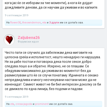
кога јас ќе се изборам за тие моменти), а кога ќе дојдат
дождливите денови, да се научам да уживам и во капките.
9 септември 2019
На
flower30
,
theowndemon
,
eta
и
3 други
им се допаѓа ова.
Zaljubena26
Форумски идол
Често пати се случило да забележам дека миговите на
целосна среќа и исполнетост, нешто ненадејно ги нарушува.
Не за џабе постои и поговорка дека после секое добро
следува лошо а и обратно. Искрено, не се плашам. Се
обидувам максимално да уживам во моментот без да
размислувам што ќе се случи понатаму. Иднината е секако
непредвидлива и многу неочекувани настани може да не
изненадат. Самиот живот не би бил интересен доколку се би
се движело по една линија, без подеми и падови.
9 септември 2019
На
eta
,
cresa-jagoda
и
prominent
им се допаѓа ова.