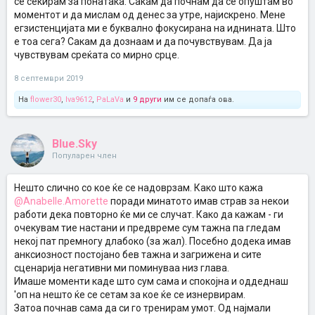
се секирам за понатака. Сакам да почнам да се опуштам во
моментот и да мислам од денес за утре, најискрено. Мене
егзистенцијата ми е буквално фокусирана на иднината. Што
е тоа сега? Сакам да дознаам и да почувствувам. Да ја
чувствувам среќата со мирно срце.
8 септември 2019
На
flower30
,
Iva9612
,
PaLaVa
и
9 други
им се допаѓа ова.
Blue.Sky
Популарен член
Нешто слично со кое ќе се надоврзам. Како што кажа
@Anabelle.Amorette
поради минатото имав страв за некои
работи дека повторно ќе ми се случат. Како да кажам - ги
очекувам тие настани и предвреме сум тажна па гледам
некој пат премногу длабоко (за жал). Посебно додека имав
анксиозност постојано бев тажна и загрижена и сите
сценарија негативни ми поминуваа низ глава.
Имаше моменти каде што сум сама и спокојна и оддеднаш
'оп на нешто ќе се сетам за кое ќе се изнервирам.
Затоа почнав сама да си го тренирам умот. Од најмали