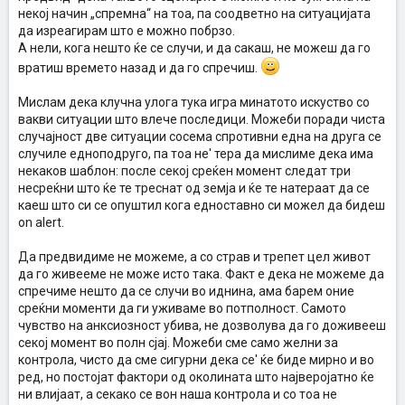
некој начин „спремна“ на тоа, па соодветно на ситуацијата
да изреагирам што е можно побрзо.
А нели, кога нешто ќе се случи, и да сакаш, не можеш да го
вратиш времето назад и да го спречиш.
Мислам дека клучна улога тука игра минатото искуство со
вакви ситуации што влече последици. Можеби поради чиста
случајност две ситуации сосема спротивни една на друга се
случиле едноподруго, па тоа не' тера да мислиме дека има
некаков шаблон: после секој среќен момент следат три
несреќни што ќе те треснат од земја и ќе те натераат да се
каеш што си се опуштил кога едноставно си можел да бидеш
on alert.
Да предвидиме не можеме, а со страв и трепет цел живот
да го живееме не може исто така. Факт е дека не можеме да
спречиме нешто да се случи во иднина, ама барем оние
среќни моменти да ги уживаме во потполност. Самото
чувство на анксиозност убива, не дозволува да го доживееш
секој момент во полн сјај. Можеби сме само желни за
контрола, чисто да сме сигурни дека се' ќе биде мирно и во
ред, но постојат фактори од околината што најверојатно ќе
ни влијаат, а секако се вон наша контрола и со тоа не