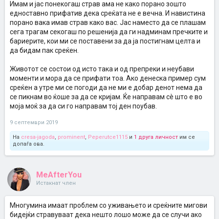
Имам и јас понекогаш страв ама не како порано зошто
едноставно прифатив дека среќата не е вечна. И навистина
порано вака имав страв како вас. Јас наместо да се плашам
сега трагам секогаш по решенија да ги надминам пречките и
бариерите, кои ми се поставени за да ја постигнам целта и
да бидам пак среќен.
Животот се состои од исто така и од препреки и неубави
моменти и мора да се прифати тоа. Ако денеска пример сум
среќен а утре ми се погоди да не ми е добар денот нема да
се пикнам во ќоше за да се кријам. Ќе направам сè што е во
моја моќ за да си го направам тој ден поубав.
9 септември 2019
На
cresa-jagoda
,
prominent
,
Peperutce1115
и
1 друга личност
им се
допаѓа ова.
MeAfterYou
Истакнат член
Многумина имаат проблем со уживањето и среќните мигови
бидејќи стравуваат дека нешто лошо може да се случи ако