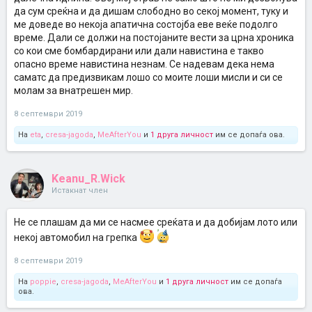
друго, барем да имам план.
да сум среќна и да дишам слободно во секој момент, туку и
ме доведе во некоја апатична состојба еве веќе подолго
Звучи апсурдно и знам дека не е така.
време. Дали се должи на постојаните вести за црна хроника
Фрустрирачки е да не можеш да се опуштиш и да се израдуваш,
со кои сме бомбардирани или дали навистина е такво
само поради стравот од иднината, од постојаното прашање
што
опасно време навистина незнам. Се надевам дека нема
ако?
саматс да предизвикам лошо со моите лоши мисли и си се
молам за внатрешен мир.
Имате ли вие вакво искуство и како се справувате со тоа? Дали и'
се препуштате на среќата и уживате тука и сега, или пак живеете
со страв од иднината?
8 септември 2019
На
eta
,
cresa-jagoda
,
MeAfterYou
и
1 друга личност
им се допаѓа ова.
Keanu_R.Wick
Истакнат член
Не се плашам да ми се насмее среќата и да добијам лото или
некој автомобил на грепка
8 септември 2019
На
poppie
,
cresa-jagoda
,
MeAfterYou
и
1 друга личност
им се допаѓа
ова.