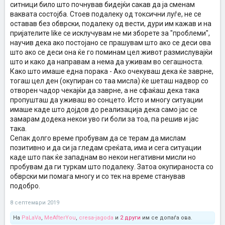
ситници било што почнував бидејќи сакав да ја сменам
ваквата состојба. Стоев подалеку од токсични луѓе, не се
оставав без обврски, подалеку од вести, дури им кажав и на
пријателите like се исклучувам не ми зборете за "проблеми",
научив дека ако постојано се прашувам што ако се деси ова
што ако се деси она ќе го поминам цел живот размислувајќи
што и како да направам а нема да уживам во сегашноста.
Како што имаше една порака - Ако очекуваш дека ќе заврне,
тогаш цел ден (окупиран со таа мисла) ќе шеташ надвор со
отворен чадор чекајќи да заврне, а не сфаќаш дека така
пропушташ да уживаш во сонцето. Исто и многу ситуации
имаше каде што дојдов до реализација дека само јас се
замарам додека некои уво ги боли за тоа, па решив и јас
така.
Сепак долго време пробувам да се терам да мислам
позитивно и да си ја гледам среќата, има и сега ситуации
каде што пак ќе западнам во некои негативни мисли но
пробувам да ги туркам што подалеку. Затоа окупираноста со
обврски ми помага многу и со тек на време станував
подобро.
8 септември 2019
На
PaLaVa
,
MeAfterYou
,
cresa-jagoda
и
2 други
им се допаѓа ова.