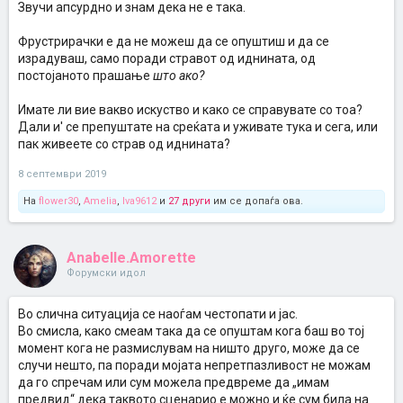
Звучи апсурдно и знам дека не е така.
Фрустрирачки е да не можеш да се опуштиш и да се
израдуваш, само поради стравот од иднината, од
постојаното прашање
што ако?
Имате ли вие вакво искуство и како се справувате со тоа?
Дали и' се препуштате на среќата и уживате тука и сега, или
пак живеете со страв од иднината?
8 септември 2019
На
flower30
,
Amelia
,
Iva9612
и
27 други
им се допаѓа ова.
Anabelle.Amorette
Форумски идол
Во слична ситуација се наоѓам честопати и јас.
Во смисла, како смеам така да се опуштам кога баш во тој
момент кога не размислувам на ништо друго, може да се
случи нешто, па поради мојата непретпазливост не можам
да го спречам или сум можела предвреме да „имам
предвид“ дека таквото сценарио е можно и ќе сум била на