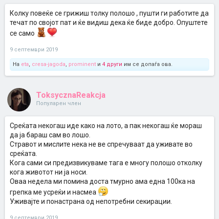
Колку повеќе се грижиш толку полошо , пушти ги работите да
течат по својот пат и ќе видиш дека ќе биде добро. Опуштете
се само
9 септември 2019
На
eta
,
cresa-jagoda
,
prominent
и
4 други
им се допаѓа ова.
ToksycznaReakcja
Популарен член
Среќата некогаш иде како на лото, а пак некогаш ќе мораш
да ја бараш сам во лошо.
Стравот и мислите нека не ве спречуваат да уживате во
среќата.
Кога сами си предизвикуваме тага е многу полошо отколку
кога животот ни ја носи.
Оваа недела ми помина доста тмурно ама една 100ка на
грепка ме усреќи и насмеа
Уживајте и понастрана од непотребни секирации.
9 септември 2019