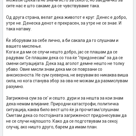
Можеби среќата не значи исто за секого, но заедничко за
сите нас е што сакаме да се чувствуваме така.
Од друга страна, велат дека животот е круг. Денес е добро,
утре не. Денеска денот е прекрасен, за утре не се знае. И
така натаму.
Ќе зборувам за себе лично, а би сакала да го слушнам и
вашето мислење.
Кога и да ми се случи нешто добро, јас се плашам да се
радувам. Се плашам дека со тоа ќе "придонесам" за да се
смени ситуацијата. Дека зад аголот демне нешто не толку
убаво. Овие мисли знам дека ми се поврзани со
анксиозноста. Не сум суеверна, не верувам во никаква виша
сила, но кога станува збор за ова не можам да размислувам
разумно.
Загрижена сум за се' и сешто. дури и за нешта за кои знам
дека немам влијание. Природни катастрофи, политичка
ситуација, каква било вест што ќе ја прочитам/слушнам.
Сметам дека со постојаната загриженост придонесувам да
не се случи најлошото. Како да се подготвувам за секој
случај, ако ништо друго, барем да имам план.