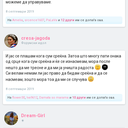
можеме да управуваме.
8 септември 2019
На
Amelia
,
srcence1607
,
PaLaVa
и
12 други
им се допаѓа ова.
cresa-jagoda
Форумски идол
И јас се плашам кога сум среќна. Затоа што многу пати онака
од срце кога сум среќна и ќе се изнасмеам, мора после
нешто да ме тресне и да ми ја уништа радоста
Си велам немам ли јас право да бидам среќна и да се
насмеам, зошто мора тоа да ми се случува
8 септември 2019
На
flower30
,
Iva9612
,
Damata so marama
и
10 други
им се допаѓа ова.
Dream-Girl
☀️