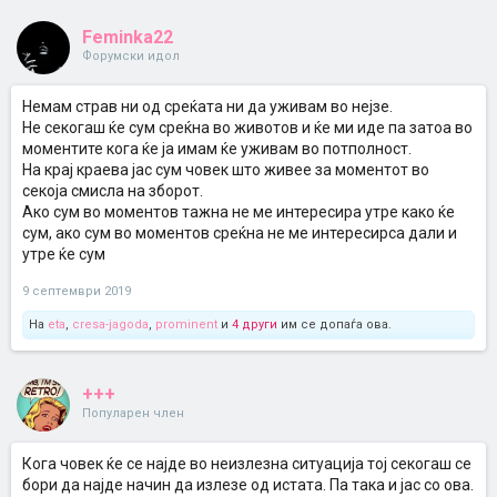
Feminka22
Форумски идол
Немам страв ни од среќата ни да уживам во нејзе.
Не секогаш ќе сум среќна во животов и ќе ми иде па затоа во
моментите кога ќе ја имам ќе уживам во потполност.
На крај краева јас сум човек што живее за моментот во
секоја смисла на зборот.
Ако сум во моментов тажна не ме интересира утре како ќе
сум, ако сум во моментов среќна не ме интересирса дали и
утре ќе сум
9 септември 2019
На
eta
,
cresa-jagoda
,
prominent
и
4 други
им се допаѓа ова.
+++
Популарен член
Кога човек ќе се најде во неизлезна ситуација тој секогаш се
бори да најде начин да излезе од истата. Па така и јас со ова.