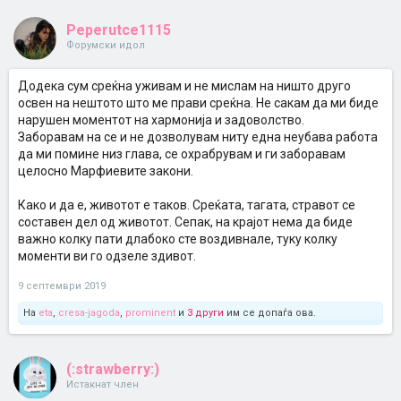
Peperutce1115
Форумски идол
Додека сум среќна уживам и не мислам на ништо друго
освен на нештото што ме прави среќна. Не сакам да ми биде
нарушен моментот на хармонија и задоволство.
Заборавам на се и не дозволувам ниту една неубава работа
да ми помине низ глава, се охрабрувам и ги заборавам
целосно Марфиевите закони.
Како и да е, животот е таков. Среќата, тагата, стравот се
составен дел од животот. Сепак, на крајот нема да биде
важно колку пати длабоко сте воздивнале, туку колку
моменти ви го одзеле здивот.
9 септември 2019
На
eta
,
cresa-jagoda
,
prominent
и
3 други
им се допаѓа ова.
(:strawberry:)
Истакнат член