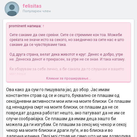
felisitas
Популарен член
prominent напиша:
↑
Сите сакаме да сме среќни. Сите се стремиме кон тоа. Можеби
среќата не значи исто за секого, но заедничко за сите нас е што
сакаме да се чувствуваме така.
Од друга страна, велат дека животот е круг. Денес е добро, утре
не. Денеска денот е прекрасен, за утре не се знае. И така натаму.
Ќе зборувам за себе лично, а би сакала да го слушнам и вашето
мислење.
Кликни за проширување...
Кога и да ми се случи нешто добро, јас се плашам да се радувам.
Се плашам дека со тоа ќе "придонесам" за да се смени
ситуацијата. Дека зад аголот демне нешто не толку убаво. Овие
Ова како да сум го пишувала јас, до збор. Јас имам
мисли знам дека ми се поврзани со анксиозноста. Не сум
константен страв од се и сешто, буквално се плашам од
суеверна, не верувам во никаква виша сила, но кога станува збор
секојдневни активности мои или на моите блиски. Се плашам
за ова не можам да размислувам разумно.
од ненадејна смрт на моите блиски, се плашам да не се
повредат додека работат нешто, ако патуваат да не им се
Загрижена сум за се' и сешто. дури и за нешта за кои знам дека
немам влијание. Природни катастрофи, политичка ситуација,
случи сообраќајка. Се плашам да имам деца зашто би
каква било вест што ќе ја прочитам/слушнам. Сметам дека со
можела да ги изгубам. Се плашам за секој мој чекор и секој
постојаната загриженост придонесувам да не се случи
чекор ма моите блиски и драги луѓе, и во блиска и во
најлошото.
Како да се подготвувам за секој случај, ако ништо
далечна иднина. Овој мој страв не само што не ми дозволува