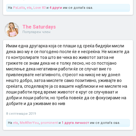
На
PaLaVa
,
eta
,
Love 83
и
4 други
им се допаѓа ова.
The Saturdays
Популарен член
Имам една другарка која се плаши од среќа бидејќи мисли
дека ако му е се погодено после ќе е несреќна. Не можете да
го контролирате тоа што ве чека во животот затоа не
грижете се знам дека не е толку лесно, но со постојано
мислење дека негативни работи ќе се случат вие го
привлекувате негативното, стресот на никој не му донел
нешто добро, затоа мислете само позитивно, уживајте во
среќата, споделвајте ја со вашите најблиски и не мислете на
лоши работи пред време животот е круг се случуваат и
добри и лоши работи, но треба повеќе да се фокусираме на
добрите и да уживаме во нив
8 септември 2019
На
eta
,
MeAfterYou
,
prominent
и
1 друга личност
им се допаѓа ова.