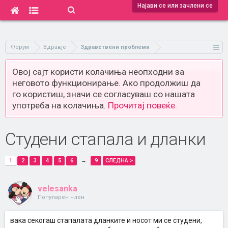
Најави се или зачлени се
Форум
Здравје
Здравствени проблеми
Овој сајт користи колачиња неопходни за
неговото функционирање. Ако продолжиш да
го користиш, значи се согласуваш со нашата
употреба на колачиња.
Прочитај повеќе.
Студени стапала и дланки
1
2
3
4
5
6
→
9
СЛЕДНА >
velesanka
Популарен член
вака секогаш стапалата дланките и носот ми се студени,