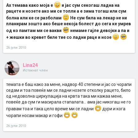
Ах темава како моја е
и јас сум секогаш ладна на
рацете и нозете ако ми се топли а е зима тогаш или сум
болна или ке се разболам
Не сум била на лекар не ни
планирам зошто ако беше некоја болест до сега ке умрев
од ко памтам ми се вакви
немаме гајле девојки а па и
+ жешки во кревет биле тие со ладни раце и нозе
26 јули 2010
Lina24
Истакнат член
темата е баш како за мене, надвор 40 степени и јас со чорапи
седам и тоа повеќе ми се ладни нозете отколку рацето, било
од недоволна циркулација на крвта така ми кажаа мене,
повеќе да сум ги масирала стапалата... ама јас никогаш не го
правам тоа и така цело време ми се ладни
дури и кога
чорапи носам макар и гофи
26 јули 2010