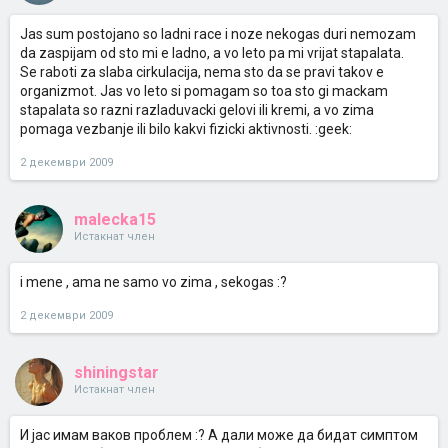
Jas sum postojano so ladni race i noze nekogas duri nemozam
da zaspijam od sto mi e ladno, a vo leto pa mi vrijat stapalata.
Se raboti za slaba cirkulacija, nema sto da se pravi takov e
organizmot. Jas vo leto si pomagam so toa sto gi mackam
stapalata so razni razladuvacki gelovi ili kremi, a vo zima
pomaga vezbanje ili bilo kakvi fizicki aktivnosti. :geek:
2 декември 2009
malecka15
Истакнат член
i mene , ama ne samo vo zima , sekogas :?
2 декември 2009
shiningstar
Истакнат член
И јас имам ваков проблем :? А дали може да бидат симптом