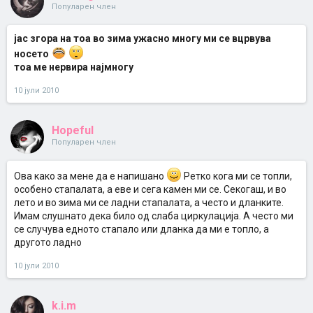
Популарен член
јас згора на тоа во зима ужасно многу ми се вцрвува
носето
тоа ме нервира најмногу
10 јули 2010
Hopeful
Популарен член
Ова како за мене да е напишано
Ретко кога ми се топли,
особено стапалата, а еве и сега камен ми се. Секогаш, и во
лето и во зима ми се ладни стапалата, а често и дланките.
Имам слушнато дека било од слаба циркулација. А често ми
се случува едното стапало или дланка да ми е топло, а
другото ладно
10 јули 2010
k.i.m