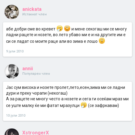
anickata
Истакнат член
абе добри сме во кревет
и мене секогаш ми се многу
ладни рацете и нозете, во лето убаво ми е и на другите им е
си се ладат со моите раце али во зима е лошо
9 јули 2010
annii
Популарен член
Јас сум висока и нозете пролет,лето,есен,зима ми се ладни
дури и преку чорапи (некогаш)
А за рацете не многу често а нозете и сега ги осеќам мраз ми
се уште малку ќе ми фатат мразулци
(се зафркавам)
10 јули 2010
XstrongerX