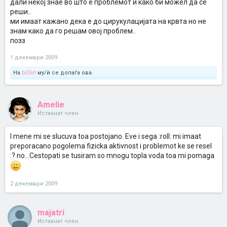
дали некој знае во што е проблемот и како би можел да се
реши..
ми имаат кажано дека е до цирукулацијата на крвта но не
знам како да го решам овој проблем..
позз
1 декември 2009
На
biGirl
му/ѝ се допаѓа ова.
Amelie
Истакнат член
I mene mi se slucuva toa postojano. Eve i sega :roll: mi imaat
preporacano pogolema fizicka aktivnost i problemot ke se resel
:? no...Cestopati se tusiram so mnogu topla voda toa mi pomaga
2 декември 2009
majatri
Истакнат член