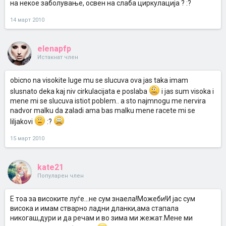
на некое заболување, освен на слаба циркулација ? :?
14 март 2010
elenapfp
Истакнат член
obicno na visokite luge mu se slucuva ova jas taka imam
slusnato deka kaj niv cirkulacijata e poslaba
i jas sum visoka i
mene mi se slucuva istiot poblem.. a sto najmnogu me nervira
nadvor malku da zaladi ama bas malku mene racete mi se
liljakovi
:?
15 март 2010
kate21
Популарен член
Е тоа за високите луѓе...не сум знаела!Можеби!И јас сум
висока и имам стварно ладни дланки,ама стапала
никогаш,дури и да речам и во зима ми жежат.Мене ми