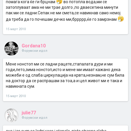
помага кога ќе ги брцнам
во потопла вода,ми се
затоплуваат ама не ми трае долго ,по дваесетина минути
пак ми се ладни.Сепак не ми смета,се навикнав само немој
да треба да го почешам дечко ми,бррррр,ќе го замрзнам
15 март 2010
Gordana10
Форумски идол
Мене нонстоп ми се ладни рацете,стапалата дури и ми
годи,лето,зима нонстоп,исто и мене ми имаат кажано дека
можеби е од слаба циркулација на крвта,незнам,не сум била
на доктор да се распрашам за тоа,а и цел живот ми е така и
навикната сум.
15 март 2010
julie77
Форумски идол