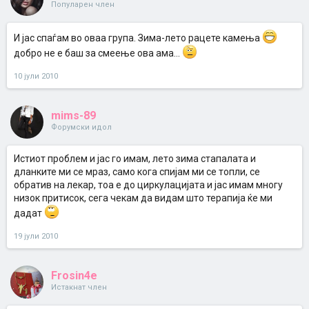
Популарен член
И јас спаѓам во оваа група. Зима-лето рацете камења
добро не е баш за смеење ова ама...
10 јули 2010
mims-89
Форумски идол
Истиот проблем и јас го имам, лето зима стапалата и
дланките ми се мраз, само кога спијам ми се топли, се
обратив на лекар, тоа е до циркулацијата и јас имам многу
низок притисок, сега чекам да видам што терапија ќе ми
дадат
19 јули 2010
Frosin4e
Истакнат член