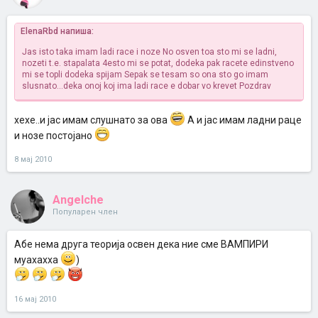
ElenaRbd напиша:
Jas isto taka imam ladi race i noze
No osven toa sto mi se ladni,
nozeti t.e. stapalata 4esto mi se potat, dodeka pak racete edinstveno
mi se topli dodeka spijam
Sepak se tesam so ona sto go imam
slusnato...deka onoj koj ima ladi race e dobar vo krevet
Pozdrav
хехе..и јас имам слушнато за ова
А и јас имам ладни раце
и нозе постојано
8 мај 2010
Angelche
Популарен член
Абе нема друга теорија освен дека ние сме ВАМПИРИ
муахахха
)
16 мај 2010