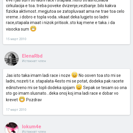
eve i jas sum so ladni race i stapala..nisto strasno,slaba
cirkulacija e toa..treba poveke dvizenje,vezbanje..bilo kakva
fizicka aktivnost..megjutoa se zatopluvaat ama ne trae toa celo
vreme..i dobro e topla voda..vikaat deka lugjeto so ladni
race,stapala imaat i nizok pritisok..sto kaj mene e taka..i da
visocka sum
15 март 2010
ElenaRbd
Истакнат член
Jas isto taka imam ladi race i noze
No osven toa sto mi se
ladni, nozeti t.e. stapalata 4esto mi se potat, dodeka pak racete
edinstveno mi se topli dodeka spijam
Sepak se tesam so ona
sto go imam slusnato...deka onoj koj ima ladi race e dobar vo
krevet
Pozdrav
17 март 2010
lokum4e
Истакнат член