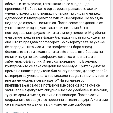
обемен, и не си учела, тогаш како ќе се снајдеш да
препишеш? Побрзо ќе го одговориш прашањето ако си
учела, отколку да потрошиш пола саат дури да го најдеш
одговорот. И материјалот се учи континуирано. Не во една
недела да спремаш испит и сл. После секое предавање се
учат лекциите од тој час, така за испит само ќе го
повторуваш материјалот, и така е многу полесно. Мој обичај
е на секое предавање фаќам белешки и правам концепт за
она што го предава професорот. Во литературата за учење
ќе споредиш што има и што професорот бара спред
белешките што ги имаш, па така и ќе знаеш што бара за на
испит итн, да не филозофирам, сето тоа е познато, а и
забегувам офф топик. И плус со принципот по Болоња,
критериумите се веќе сведени на минимум. Критериумот за
време на нашите родители бил многу построг, далеку повеќе
материјал за учење, кога тие можеле тоа да го научат, зошто
ние да не можеме сега нашето? На тој начин со
препишување само се потценуваме себе си. Кога сме се
запишале на факултет, сигурно и не сме умоболни и немоќни,
туку не мрзи и сме еднакви на пензионери. Програмот и
содржините се за луѓе со просечна интелигенција. А кога сме
се запишале на факултет, сигурно не сме умоболни
21 ноември 2011