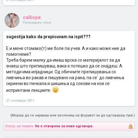
calliope
Популарен член
sugestija kako da prepisuvam na ispit???
Е и мене стомако(т) ме боле па учев. А и како може ние да
помогнеме?
Треба барем малку да имаш врска со материјалот за да
знаеш што препишуваш, вака е потешко да се снајдеш. А
методи има илјадници. Од обичните препишувања со
ливчиња во ракав и пишувано на рака, па се` до ливчиња
скриени во пенкала и шишиња од сокови на кои се
испринтани лекциите.
21 ноември 2011
(Мораш да се најавиш или зачлениш на форумот за да одговараш тука.)
Статус на темата:
Не е отворена за нови одговори.