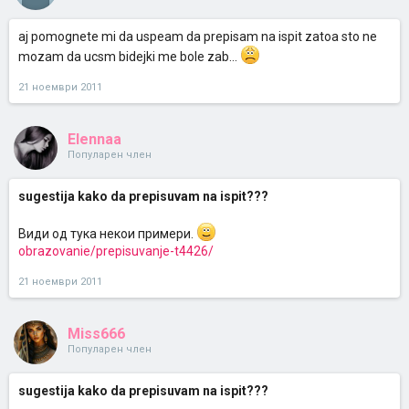
aj pomognete mi da uspeam da prepisam na ispit zatoa sto ne
mozam da ucsm bidejki me bole zab...
21 ноември 2011
Elennaa
Популарен член
sugestija kako da prepisuvam na ispit???
Види од тука некои примери.
obrazovanie/prepisuvanje-t4426/
21 ноември 2011
Miss666
Популарен член
sugestija kako da prepisuvam na ispit???