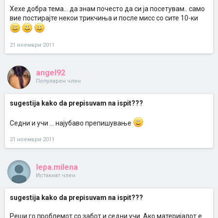
Хехе добра тема... да знам почесто да си ја посетувам.. само
вие постирајте некои трикчиња и после мисс со сите 10-ки
21 ноември 2011
angel92
Популарен член
sugestija kako da prepisuvam na ispit???
Седни и учи ... најубаво препишување
21 ноември 2011
lepa.milena
Истакнат член
sugestija kako da prepisuvam na ispit???
Реши го проблемот со забот и седни учи. Ако материјалот е