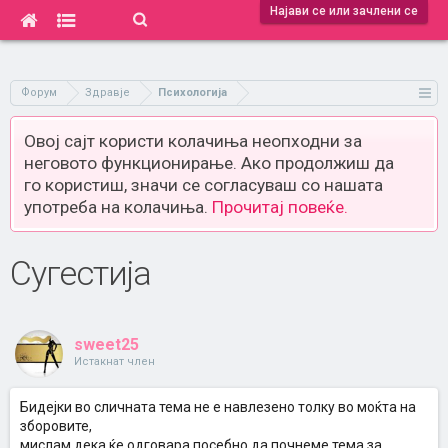
Најави се или зачлени се
Форум
Здравје
Психологија
Овој сајт користи колачиња неопходни за
неговото функционирање. Ако продолжиш да
го користиш, значи се согласуваш со нашата
употреба на колачиња.
Прочитај повеќе.
Сугестија
sweet25
Истакнат член
Бидејки во сличната тема не е навлезено толку во моќта на
зборовите,
мислам дека ќе одговара посебно да почнеме тема за