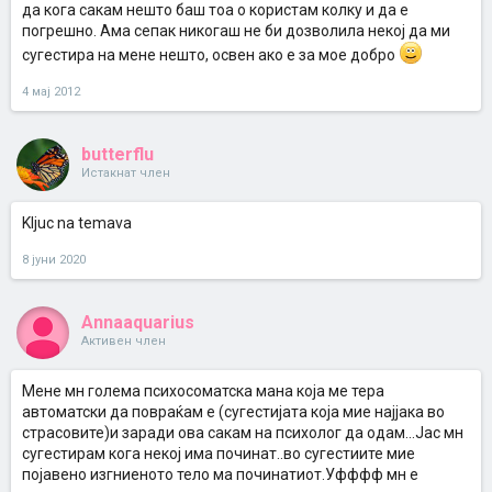
да кога сакам нешто баш тоа о користам колку и да е
погрешно. Ама сепак никогаш не би дозволила некој да ми
сугестира на мене нешто, освен ако е за мое добро
4 мај 2012
butterflu
Истакнат член
Kljuc na temava
8 јуни 2020
Annaaquarius
Активен член
Мене мн голема психосоматска мана која ме тера
автоматски да повраќам е (сугестијата која мие најјака во
страсовите)и заради ова сакам на психолог да одам...Јас мн
сугестирам кога некој има починат..во сугестиите мие
појавено изгниеното тело ма починатиот.Уфффф мн е