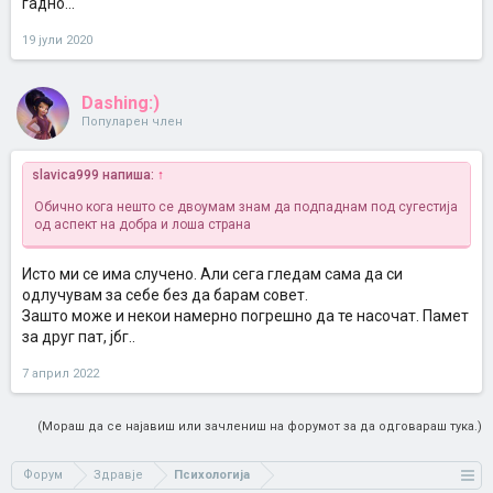
гадно...
19 јули 2020
Dashing:)
Популарен член
slavica999 напиша:
↑
Обично кога нешто се двоумам знам да подпаднам под сугестија
од аспект на добра и лоша страна
Исто ми се има случено. Али сега гледам сама да си
одлучувам за себе без да барам совет.
Зашто може и некои намерно погрешно да те насочат. Памет
за друг пат, јбг..
7 април 2022
(Мораш да се најавиш или зачлениш на форумот за да одговараш тука.)
Форум
Здравје
Психологија