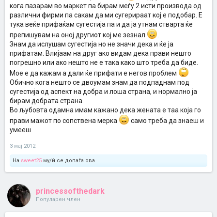
кога пазарам во маркет па бирам меѓу 2 исти производа од
различни фирми па сакам да ми сугерираат кој е подобар. Е
тука веќе прифаќам сугестија па и да ја утнам стварта ќе
препишувам на оној другиот кој ме зезнал
.
Знам да ислушам сугестија но не значи дека и ќе ја
прифатам. Влијаам на друг ако видам дека прави нешто
погрешно или ако нешто не е така како што треба да биде.
Мое е да кажам а дали ќе прифати е негов проблем
Обично кога нешто се двоумам знам да подпаднам под
сугестија од аспект на добра и лоша страна, и нормално ја
бирам добрата страна.
Во љубовта одамна имам кажано дека жената е таа која го
прави мажот по сопствена мерка
само треба да знаеш и
умееш
3 мај 2012
На
sweet25
му/ѝ се допаѓа ова.
princessofthedark
Популарен член