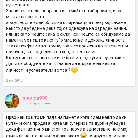
сугестијата.
Значи ова е веќе поврзано и со моќта на зборовите, и со
моќта на посвеста,
а всушност е еден облик на комуникација преку кој сакаме
некого да убедиме дека тој се однесува на одреден начин,
или дека тој нешто сака, е склон кон нешто, се обидуваме да
наметнеме нешто како туѓо мислење, и доколку личноста
тоа го прифати како точно, тоа и се врежува во потсвеста и
почнува да се однесува на соодветен начин.
Колку вие препознавате и се браните од туѓите сугестии ?
Дали се обидувате на тој начин да влијаете на некоја
личност , и успевате ли во тоа ?
2 мај 2012
slavica999
Популарен член
Прво нешто што ми пада на памет е кога одам нешто да си
купам и кога продавачката ми сугерира па дури и убедува
дека фантастично ми стои тоа парче а едноставно не е мој
стил или нешто не ми го фаќа окото
. А друга политика е