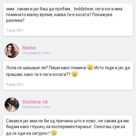
хмм.. сакам и јас баш да пробам... teddybear, сега кога има
поминато малку време, каква ти е косата? Покажува
разлика?
7 јуни 2011
Name
Популарен член
Лола се шишаше ли? Пиши како помина
Исто теди и јас да
прашам, како ти е сега косата??
9 јуни 2011
Dushica-sk
Популарен член
Сакам и јас ама не би од причина што е ново , не сакам да им
бидам како глушец за експериментирање . Секогаш сум за
да се оди на сигурно !