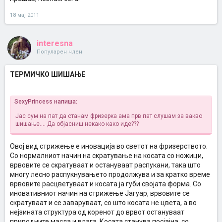
18 мај 2011
interesna
Популарен член
ТЕРМИЧКО ШИШАЊЕ
SexyPrincess напиша:
Јас сум на пат да станам фризерка ама прв пат слушам за вакво
шишање.... Да објасниш некако како иде???
Овој вид стрижење е иновација во светот на фризерството.
Со нормалниот начин на скратување на косата со ножици,
врвовите се скратуваат и остануваат распукани, така што
многу лесно распукнувањето продолжува и за кратко време
врвовите расцветуваат и косата ја губи својата форма. Со
иновативниот начин на стрижење Јагуар, врвовите се
скратуваат и се заваруваат, со што косата не цвета, а во
нејзината структура од коренот до врвот остануваат
природните масла и влага. Косата станува посјајна, со