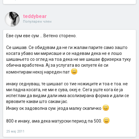
teddybear
Популарен член
Еве сум еве сум ... Ветено сторено.
Се шишав. Се обидувам да не ги жалам парите само зашто
косата убаво ми мирисаше и се надевам дека не е лошо
шишањето со оглед на тоа дека не ме шишае фризерка туку
обична вработена. Ај за услугата во силуете ќе си
коментирам некој нареден пат
инаку седнуваш, те шишаат со тие ножиците и тоа е тоа. не
ми падна косата, не ми е сува, океј е. Сега уште кога ќе ја
испеглам да видам дали има асолизирана форма и дали се
врвовите какви што сакам јас.
Инаку ок задоволна сум. језда малку скапичко
800 е инаку, ама дека матурски период па 500.
25 мај 2011