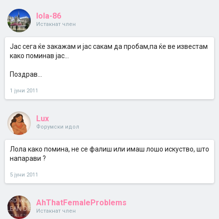
lola-86
Истакнат член
Јас сега ќе закажам и јас сакам да пробам,па ќе ве известам
како поминав јас...
Поздрав...
1 јуни 2011
Lux
Форумски идол
Лола како помина, не се фалиш или имаш лошо искуство, што
напарави ?
5 јуни 2011
AhThatFemaleProblems
Истакнат член