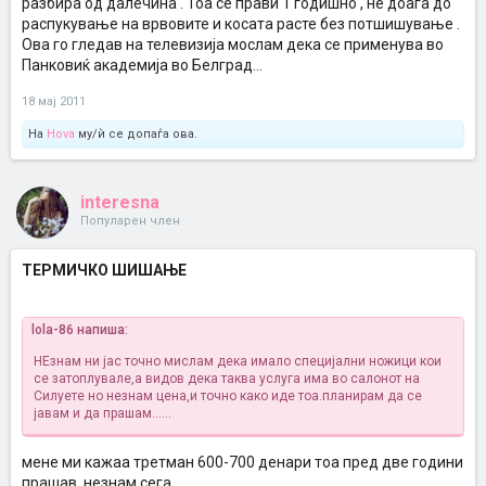
разбира од далечина . Тоа се прави 1 годишно , не доаѓа до
распукување на врвовите и косата расте без потшишување .
Ова го гледав на телевизија мослам дека се применува во
Панковиќ академија во Белград...
18 мај 2011
На
Hova
му/ѝ се допаѓа ова.
interesna
Популарен член
ТЕРМИЧКО ШИШАЊЕ
lola-86 напиша:
НЕзнам ни јас точно мислам дека имало специјални ножици кои
се затоплувале,а видов дека таква услуга има во салонот на
Силуете но незнам цена,и точно како иде тоа.планирам да се
јавам и да прашам......
мене ми кажаа третман 600-700 денари тоа пред две години
прашав, незнам сега.