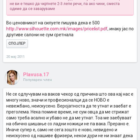
не ви е тешко да чкртнете 2-3 лепе речи, па ако чини, сместа
одиме да се заваруваме
Во ценовникот на силуете пишува дека е 500
http://www.silhouette.com.mk/images/pricelist.pdf
, инаку јас по
другиве салони не сум сретнала
СПОЈЛЕР
20 мај 2011
Plavusa.17
Популарен член
Не се одлучувам на ваков чекор од причина што ова кај нас е
многу ново, значи и професионалци да се НОВО е
невежбано, неискусено. Веројатноста да те утнат и заебат е
преголема. Нека помине време, не сум овца да ме стрижат
само треба асално и убаво не да ме утнат. Тоа ме заебуваат
на обично шишање со ладни ножици не па вака. Прерано е.
Иначе супер е, само не сега зошто е ново, невидено и
неискусено од нашиве фризери, некои дури не ни знаат дека