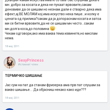
Девојки?какви искуства имате со ова?Јас слушнав дека е
мн. добро за косата и дека не пукаат врвовите,сакам
деновиве да се шишам но незнам дали е стварно дека има
ефект,ај ВЕ МОЛАМ кој има искуство нека пише...и колку е
цената од прилика?сакам да ја допораснам косата и затоа
ми се битни врвовите,да не се шишам мн.често...сакам
мн.долга коса,до половина
Чекам одговори,ако има ваква тема извинете,но мислам
нема.
18 мај 2011
SexyPrincess
Истакнат член
ТЕРМИЧКО ШИШАЊЕ
Јас сум на пат да станам фризерка ама прв пат слушам за
вакво шишање.... Да објасниш некако како иде???
18 мај 2011