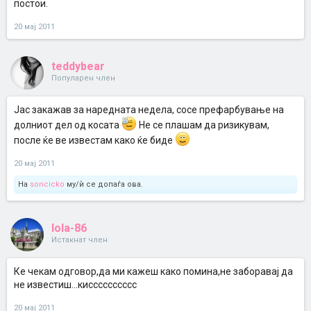
постои.
20 мај 2011
teddybear
Популарен член
Јас закажав за наредната недела, сосе префарбување на
долниот дел од косата
Не се плашам да ризикувам,
после ќе ве известам како ќе биде
20 мај 2011
На
soncicko
му/ѝ се допаѓа ова.
lola-86
Истакнат член
Ке чекам одговор,да ми кажеш како помина,не заборавај да
не известиш...кисссссссссс
20 мај 2011