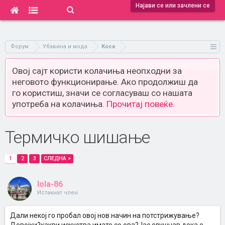
Најави се или зачлени се
Форум
Убавина и мода
Коса
Овој сајт користи колачиња неопходни за
неговото функционирање. Ако продолжиш да
го користиш, значи се согласуваш со нашата
употреба на колачиња.
Прочитај повеќе.
Термичко шишање
1
2
3
СЛЕДНА >
lola-86
Истакнат член
Дали некој го пробал овој нов начин на потстрижување?