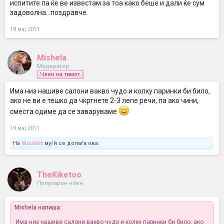
испитите па ќе ве известам за тоа како беше и дали ќе сум
задоволна...поздравче.
18 мај 2011
Mishela
Модератор
Член на тимот
Има низ нашиве салони вакво чудо и колку паринки би било,
ако не ви е тешко да чкртнете 2-3 лепе речи, па ако чини,
сместа одиме да се заваруваме
19 мај 2011
На
Miss666
му/ѝ се допаѓа ова.
TheKiketoo
Популарен член
Mishela напиша:
Има низ нашиве салони вакво чудо и колку паринки би било, ако