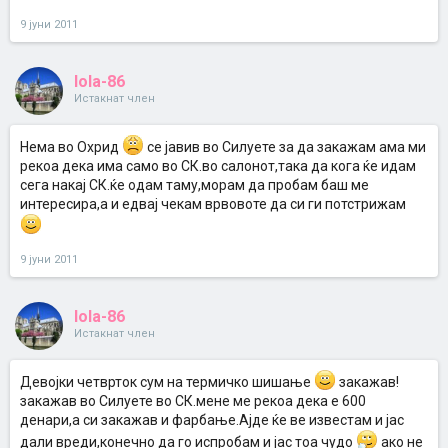
9 јуни 2011
lola-86
Истакнат член
Нема во Охрид
се јавив во Силуете за да закажам ама ми
рекоа дека има само во СК.во салонот,така да кога ќе идам
сега накај СК.ќе одам таму,морам да пробам баш ме
интересира,а и едвај чекам врвовоте да си ги потстрижам
9 јуни 2011
lola-86
Истакнат член
Девојки четврток сум на термичко шишање
закажав!
закажав во Силуете во СК.мене ме рекоа дека е 600
денари,а си закажав и фарбање.Ајде ќе ве известам и јас
дали вреди,конечно да го испробам и јас тоа чудо
ако не