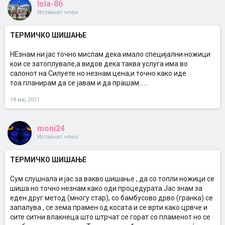
lola-86
Истакнат член
ТЕРМИЧКО ШИШАЊЕ
НЕзнам ни јас точно мислам дека имало специјални ножици
кои се затоплувале,а видов дека таква услуга има во
салонот на Силуете но незнам цена,и точно како иде
тоа.планирам да се јавам и да прашам......
18 мај 2011
moni24
Истакнат член
ТЕРМИЧКО ШИШАЊЕ
Сум слушнала и јас за вакво шишање , да со топли ножици се
шиша но точно незнам како оди процедурата.Јас знам за
еден друг метод (многу стар), со бамбусово дрво (гранка) се
запалува , се зема прамен од косата и се врти како црвче и
сите ситни влакнеца што штрчат се горат со пламенот но се