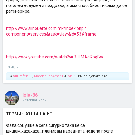
поголем волумен и поздрава, а има способност и сама да се
регенерира.
http://www.silhouette.com.mk/index.php?
component=services&task=view&id=53#frame
http://www.youtube.com/watch?v=BJLMAgRpgBw
18 мај 2011
На
Strumfeta93
,
MarchelineAmaru
и
lola-86
им се допаѓа ова.
lola-86
Истакнат член
ТЕРМИЧКО ШИШАЊЕ
Фала срцушке,е сега сигурно така ке се
шишам,хахахаха...планирам наредната недела после