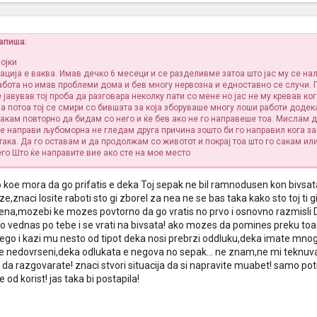
напиша:
ојки
ација е ваква. Имав дечко 6 месеци и се разделивме затоа што јас му се нал
абота но имав проблеми дома и бев многу нервозна и едноставно се случи. 
е јавував тој проба да разговара неколку пати со мене но јас не му кревав ко
а потоа тој се смири со бившата за која зборуваше многу лоши работи додек
сакам повторно да бидам со него и ќе бев ако не го направеше тоа. Мислам д
ме направи љубоморна не гледам друга причина зошто би го направил кога за
ака. Да го оставам и да продолжам со животот и покрај тоа што го сакам ил
его
Што ќе направите вие ако сте на мое место
 koe mora da go prifatis e deka Toj sepak ne bil ramnodusen kon bivsa
ejze,znaci losite raboti sto gi zborel za nea ne se bas taka kako sto toj ti
bena,mozebi ke mozes povtorno da go vratis no prvo i osnovno razmisli 
to vednas po tebe i se vrati na bivsata! ako mozes da pomines preku t
nego i kazi mu nesto od tipot deka nosi prebrzi oddluku,deka imate mn
e nedovrseni,deka odlukata e negova no sepak... ne znam,ne mi teknuvaat
 da razgovarate! znaci stvori situacija da si napravite muabet! samo p
 od korist! jas taka bi postapila!