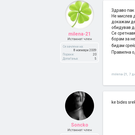
Здраво пак
Не мислев д
докажам дек
обидував да
Се сретнав
milena-21
борам за не
Истакнат член
бидам среќн
Се зачлени на:
8 ноември 2009
Правилна о
Пораки:
20
Допаѓања:
5
milena-21
,
7 д
ke bides sre
Soncko
Истакнат член