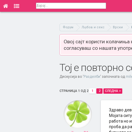
Форум
Љубов и секс
Врски
Овој сајт користи колачиња
согласуваш со нашата употр
Тој е повторно 
Дискусија во '
Разделби
' започната од
mil
СТРАНИЦА 1 ОД 2
1
2
СЛЕДНА >
Здраво дев
Мојата ситу
работа но и
проба да ра