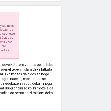
утив не за
После тоа
га ѕвонеше.
а беше со
ека е со
 неа
и да се
ta devojka! stom vednas posle tebe
 gi prenel tebe! mislam deka bitkata
DALI ke mozes da bides so nego i
oa togas nacekaj moment da se
ogu nedokazeni raboti,deka mnogu
 drugi pricini so koi bi mozela da
otrudise da nema solzi,mislam deka