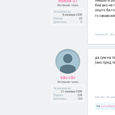
бившата за 
milena-21
бев ако не 
Истакнат член
зошто би го
Се зачлени на:
8 ноември 2009
го сакам ил
Пораки:
20
Допаѓања:
5
milena-21
,
25 
да сум на т
(ако пред т
kiki-riki
Истакнат член
Се зачлени на:
21 ноември 2009
Пораки:
228
kiki-riki
,
25 но
Допаѓања:
120
На
suGarBab