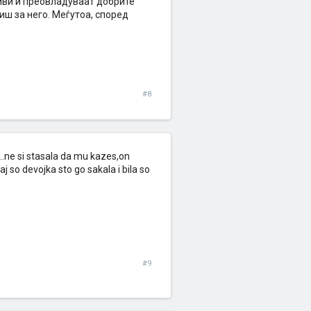
ливи и преовладуваат добрите
иш за него. Меѓутоа, според
#8
..ne si stasala da mu kazes,on
aj so devojka sto go sakala i bila so
#9