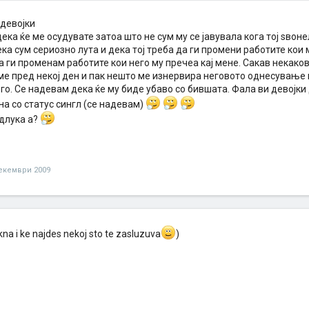
 девојки
ека ќе ме осудувате затоа што не сум му се јавувала кога тој ѕвоне
а сум сериозно лута и дека тој треба да ги промени работите кои м
 ги променам работите кои него му пречеа кај мене. Сакав некаков
ме пред некој ден и пак нешто ме изнервира неговото однесување 
го. Се надевам дека ќе му биде убаво со бившата. Фала ви девојки д
а со статус сингл (се надевам)
длука а?
екември 2009
kna i ke najdes nekoj sto te zasluzuva
)