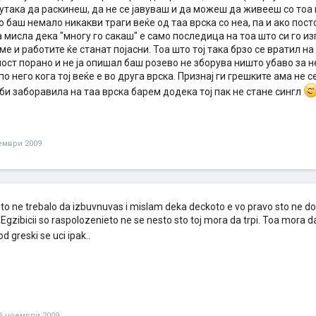
така да раскинеш, да не се јавуваш и да можеш да живееш со тоа и
 баш немало никакви траги веќе од таа врска со неа, па и ако пост
мисла дека "многу го сакаш" е само последица на тоа што си го из
е и работите ќе станат појасни. Тоа што тој така брзо се вратил на
ост порано и не ја опишал баш розево не зборува ништо убаво за н
по него кога тој веќе е во друга врска. Признај ги грешките ама не с
би заборавила на таа врска барем додека тој пак не стане сингл
ември 2009
o ne trebalo da izbuvnuvas i mislam deka deckoto e vo pravo sto ne dozv
 Egzibicii so raspolozenieto ne se nesto sto toj mora da trpi. Toa mora d
od greski se uci ipak..
6 ноември 2009