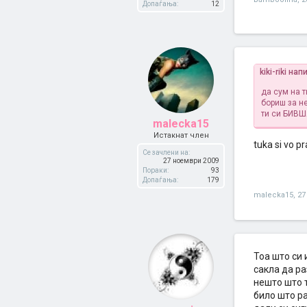
Допаѓања:
12
kiki-riki нап
да сум на 
бориш за не
ти си БИВШ
malecka15
Истакнат член
tuka si vo pr
Се зачлени на:
27 ноември 2009
Пораки:
93
Допаѓања:
179
malecka15
,
27
Тоа што си 
сакла да р
нешто што т
било што ра