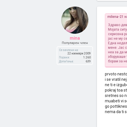
milena-21 
Здраво дев
Мојата ситу
сериозна р
mina
јас не му с
Популарен член
Една недел
мене. Јас 
Се зачлени на:
неа за да 
22 ноември 2009
зборуваше т
Пораки:
1.260
борам за н
Допаѓања:
639
prvoto nesto
i se vratil n
ne ti e izgu
pokraj toa s
sretnes so 
muabeti vi s
go pottiknes
nema da ti se