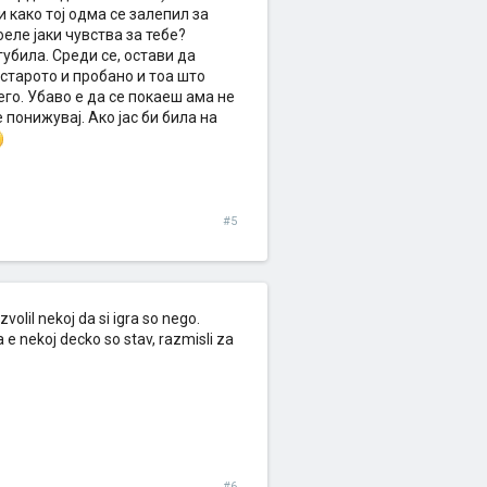
 како тој одма се залепил за
оеле јаки чувства за тебе?
губила. Среди се, остави да
 старото и пробано и тоа што
его. Убаво е да се покаеш ама не
е понижувај. Ако јас би била на
#5
olil nekoj da si igra so nego.
a e nekoj decko so stav, razmisli za
#6