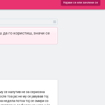
Најави се или зачлени се
 да го користиш, значи се
му се налутив не за сериозна
ле тоа јас не му се јавував тој
на недела потоа тој се смири со