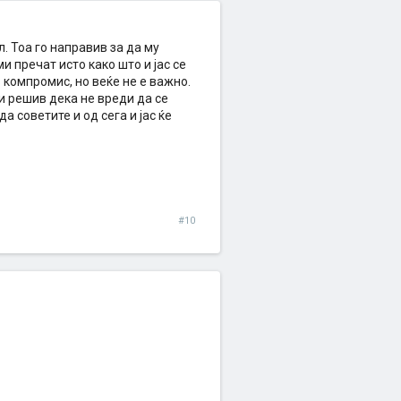
л. Тоа го направив за да му
и пречат исто како што и јас се
 компромис, но веќе не е важно.
и решив дека не вреди да се
а советите и од сега и јас ќе
#10