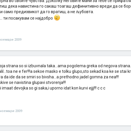
урна во своите чувства. Доколку неговите мани за тебе се прифат
атиш дека навистина го сакаш тоагаш дефинитивно вреди да се бор
и само предизвикот да го вратиш, а не љубовта.
 ... ти посакувам се најдобро
ноември 2009
oja strana so si izbuvnala taka...ama pogolema greka od negova strana.
lil...toa ne e fer!!!a sekoe masko e tolku glupo,sto sekad koa ke se stai kr
a da ide da se smiri so bivsha...a prethodno jadel gomna za nea!!!
kive se navistina glupavi stvorenja!!!
i imaat devojka so gi saka,i uporno idat kon kurvi ejjj!!! c c c
 ноември 2009