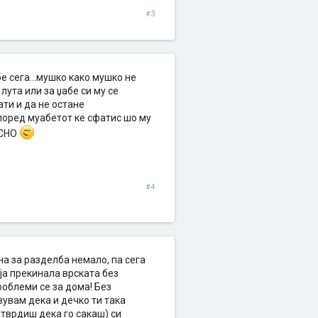
#3
бе сега...мушко како мушко не
лута или за џабе си му се
ати и да не остане
според муабетот ке сфатис шо му
ЕСНО
#4
а за разделба немало, па сега
ја прекинала врската без
роблеми се за дома! Без
увам дека и дечко ти така
о тврдиш дека го сакаш) си