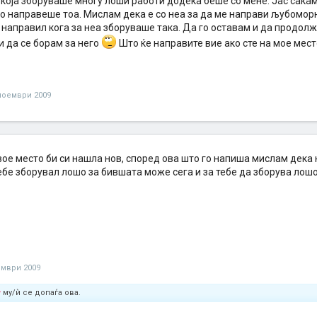
која зборуваше многу лоши работи додека беше со мене. Јас сакам
го направеше тоа. Мислам дека е со неа за да ме направи љубомор
 направил кога за неа зборуваше така. Да го оставам и да продолж
и да се борам за него
Што ќе направите вие ако сте на мое мес
ноември 2009
вое место би си нашла нов, според ова што го напиша мислам дека 
ебе зборувал лошо за бившата може сега и за тебе да зборува лошо
ември 2009
y
му/ѝ се допаѓа ова.