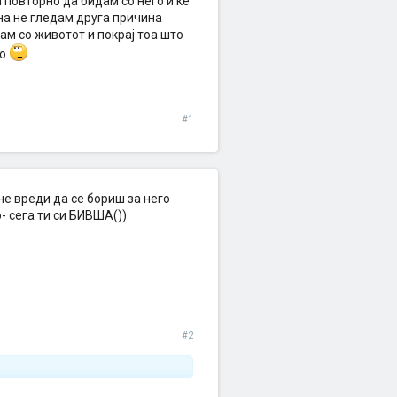
 повторно да бидам со него и ќе
на не гледам друга причина
ам со животот и покрај тоа што
то
#1
не вреди да се бориш за него
- сега ти си БИВША())
#2