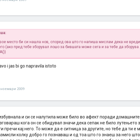
иша:
твое место би си нашла нов, според ова што го напиша мислам дека не вреди
го (ако пред тебе зборувал лошо за бившата може сега и за тебе да зборува
А())
avo i jas bi go napravila istoto
 ноември 2009
избувнала и си се налутила може било во афект поради домашните 
азговараш кога он се обидувал значи дека сепак не било лутењето
и пречи кај него. То може да е ситница за другите, но тебе да ти е
змисли колку добро го познаваш и од тоа што го знаеш за него што 