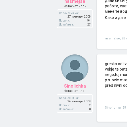
дали си сиг
nasmejse
работи, св
Истакнат член
мене те вод
Се зачлени на:
27 ноември 2009
Како и да е
Пораки:
94
Допаѓања:
27
nasmejse
,
28 
greska od tv
vekje te bata
nego,toj mor
p.s. ovie mas
pred nivni oc
Sinolichka
Истакнат член
Се зачлени на:
26 ноември 2009
Пораки:
2
Sinolichka
,
29
Допаѓања:
0