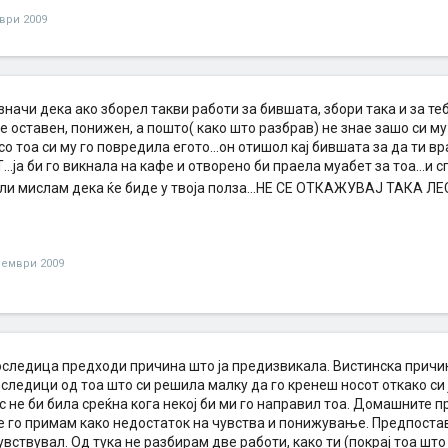
ври 2009
значи дека ако зборел такви работи за бившата, збори така и за те
е оставен, понижен, а пошто( како што разбрав) не знае зашо си му 
со тоа си му го повредила егото...он отишол кај бившата за да ти вр
.ја би го викнала на кафе и отворено би праела муабет за тоа...и 
али мислам дека ќе биде у твоја полза...НЕ СЕ ОТКАЖУВАЈ ТАКА Л
оември 2009
последица предходи причина што ја предизвикала. Вистинска причин
следици од тоа што си решила малку да го кренеш носот откако си 
с не би била среќна кога некој би ми го направил тоа. Домашните п
е го примам како недостаток на чувства и понижување. Предпостав
увствувал. Од тука не разбирам две работи, како ти (покрај тоа шт