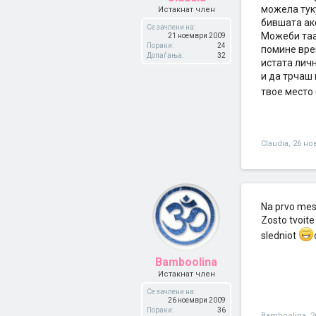
можела туку
Истакнат член
бившата ако
Се зачлени на:
Можеби таа 
21 ноември 2009
Пораки:
24
помине врем
Допаѓања:
32
истата личн
и да трчаш 
твое место 
Claudia
,
26 но
Na prvo mest
Zosto tvoite
sledniot
Bamboolina
Истакнат член
Се зачлени на:
26 ноември 2009
Пораки:
36
Bamboolina
,
2