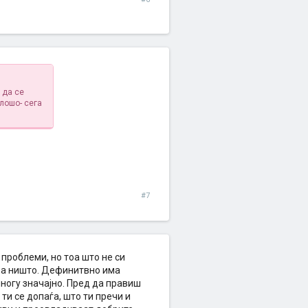
 да се
 лошо- сега
#7
проблеми, но тоа што не си
 за ништо. Дефинитвно има
 многу значајно. Пред да правиш
ти се допаѓа, што ти пречи и