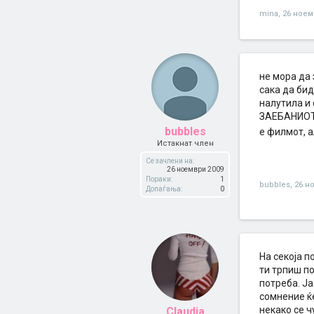
mina
,
26 ноем
не мора да 
сака да бид
налутила и 
ЗАЕБАНИОТ..
bubbles
е филмот, 
Истакнат член
Се зачлени на:
26 ноември 2009
Пораки:
1
bubbles
,
26 н
Допаѓања:
0
На секоја 
ти трпиш по
потреба. Ја
сомнение ќ
некако се ч
Claudia