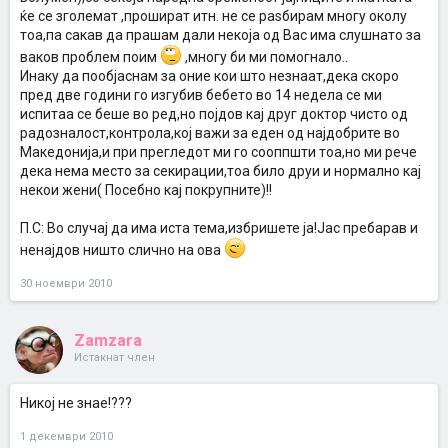
ќе се зголемат ,прошират итн. не се раѕбирам многу околу
тоа,па сакав да прашам дали некоја од Вас има слушнато за
ваков проблем поим
,многу би ми помогнало..
Инаку да пообјаснам за оние кои што незнаат,дека скоро
пред две години го изгубив бебето во 14 недела се ми
испитаа се беше во ред,но појдов кај друг доктор чисто од
радозналост,контрола,кој важи за еден од најдобрите во
Македонија,и при прегледот ми го сооппшти тоа,но ми рече
дека нема место за секирации,тоа било друи и нормално кај
некои жени( Посебно кај покрупните)!!
П.С: Во случај да има иста тема,избришете ја!Јас пребарав и
ненајдов ништо слично на ова
30 ноември 2010
Zamzara
Истакнат член
Никој не знае!???
1 декември 2010