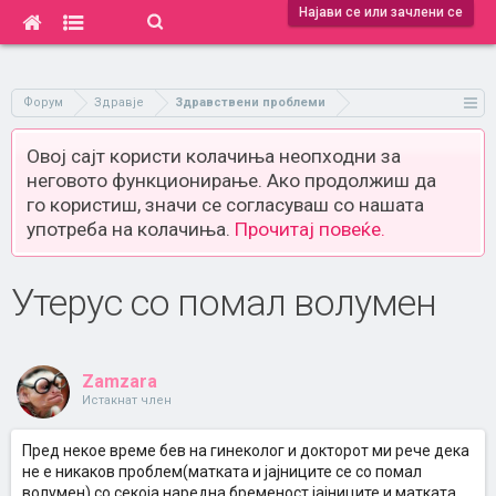
Најави се или зачлени се
Форум
Здравје
Здравствени проблеми
Овој сајт користи колачиња неопходни за
неговото функционирање. Ако продолжиш да
го користиш, значи се согласуваш со нашата
употреба на колачиња.
Прочитај повеќе.
Утерус со помал волумен
Zamzara
Истакнат член
Пред некое време бев на гинеколог и докторот ми рече дека
не е никаков проблем(матката и јајниците се со помал
волумен),со секоја наредна бременост јајниците и матката