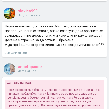
slavica999
Популарен член
Појма немам што да ти кажам. Мислам дека органите се
пропорционални со телото, овака излегува дека органите се
закржлавени не доразвиени. А и како што ти кажал лекарот
дека не е страшно за да останеш бремена.
А да пробаш ти со трето мислење од некој друг гинеколог???
3 декември 2010
ancetupance
Истакнат член
Zamzara напиша:
Пред некое време бев на гинеколог и докторот ми рече дека не е
никаков проблем(матката и јајниците се со помал волумен),со
секоја наредна бременост јајниците и матката ќе се зголемат
,прошират итн. не се раѕбирам многу околу тоа,па сакав да
прашам дали некоја од Вас има слушнато за ваков проблем поим