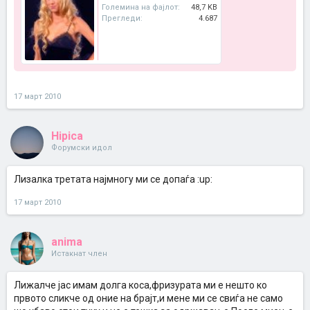
Големина на фајлот:
48,7 KB
Прегледи:
4.687
17 март 2010
Hipica
Форумски идол
Лизалка третата најмногу ми се допаѓа :up:
17 март 2010
anima
Истакнат член
Лижалче јас имам долга коса,фризурата ми е нешто ко
првото сликче од оние на брајт,и мене ми се свиѓа не само