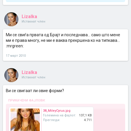
Lizalka
Истакнат член
Ми се свиѓа првата од Брајт и последнава... само што мене
ми е права многу, не ми е ваква прекршена ко на типкава...
:mrgreen:
17 март 2010
Lizalka
Истакнат член
Ви се свигаат ли овие форми?
ПРИКАЧЕНИ ФАЈЛОВИ:
38_MileyCyrus.jpg
Големина на фајлот:
137,1 KB
Прегледи:
4.711