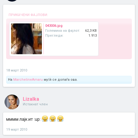
ПРИКАЧЕНИ ФАЈЛОВИ:
043006.jpg
Големина на фајлот:
62,3 KB
Прегледи:
1.913
18 март 2010
На
MarchelineAmaru
му/ѝ се допаѓа ова.
Lizalka
Истакнат член
мммм лајк ит :up:
19 март 2010