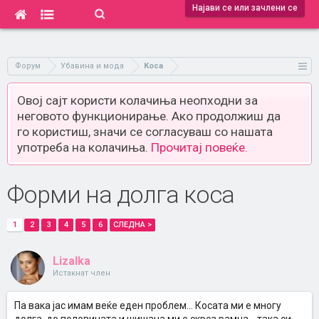
Најави се или зачлени се
Форум
Убавина и мода
Коса
Овој сајт користи колачиња неопходни за
неговото функционирање. Ако продолжиш да
го користиш, значи се согласуваш со нашата
употреба на колачиња.
Прочитај повеќе.
Форми на долга коса
1
2
3
4
5
6
СЛЕДНА >
Lizalka
Истакнат член
Па вака јас имам веќе еден проблем... Косата ми е многу