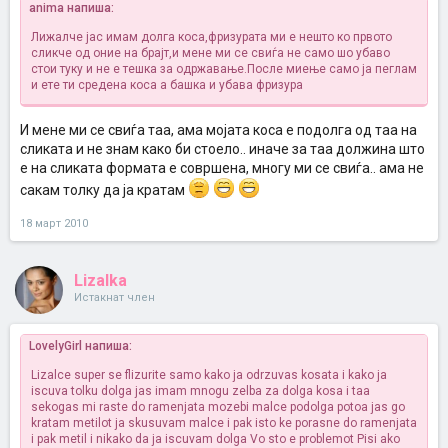
anima напиша:
Лижалче јас имам долга коса,фризурата ми е нешто ко првото
сликче од оние на брајт,и мене ми се свиѓа не само шо убаво
стои туку и не е тешка за одржавање.После миење само ја пеглам
и ете ти средена коса а башка и убава фризура
И мене ми се свиѓа таа, ама мојата коса е подолга од таа на
сликата и не знам како би стоело.. иначе за таа должина што
е на сликата формата е совршена, многу ми се свиѓа.. ама не
сакам толку да ја кратам
18 март 2010
Lizalka
Истакнат член
LovelyGirl напиша:
Lizalce super se flizurite samo kako ja odrzuvas kosata i kako ja
iscuva tolku dolga
jas imam mnogu zelba za dolga kosa i taa
sekogas mi raste do ramenjata mozebi malce podolga potoa jas go
kratam metilot ja skusuvam malce i pak isto ke porasne do ramenjata
i pak metil i nikako da ja iscuvam dolga
Vo sto e problemot
Pisi ako