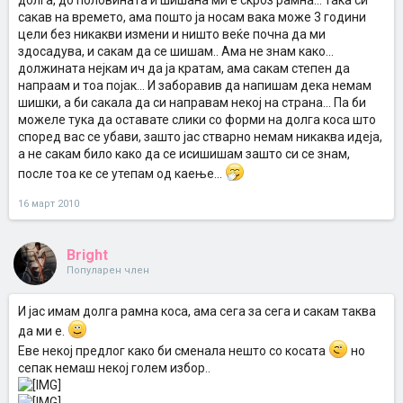
долга, до половината и шишана ми е скроз рамна... така си
сакав на времето, ама пошто ја носам вака може 3 години
цели без никакви измени и ништо веќе почна да ми
здосадува, и сакам да се шишам.. Ама не знам како...
должината нејкам ич да ја кратам, ама сакам степен да
напраам и тоа појак... И заборавив да напишам дека немам
шишки, а би сакала да си направам некој на страна... Па би
можеле тука да оставате слики со форми на долга коса што
според вас се убави, зашто јас стварно немам никаква идеја,
а не сакам било како да се исишишам зашто си се знам,
после тоа ке се утепам од каење...
16 март 2010
Bright
Популарен член
И јас имам долга рамна коса, ама сега за сега и сакам таква
да ми е.
Еве некој предлог како би сменала нешто со косата
но
сепак немаш некој голем избор..