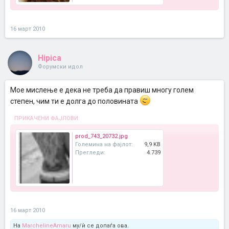
16 март 2010
Hipica
Форумски идол
Мое мислење е дека не треба да правиш многу голем
степен, чим ти е долга до половината
ПРИКАЧЕНИ ФАЈЛОВИ:
prod_743_20732.jpg
Големина на фајлот:
9,9 KB
Прегледи:
4.739
16 март 2010
На
MarchelineAmaru
му/ѝ се допаѓа ова.