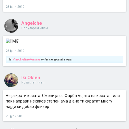
23 јули 2010
Angelche
Популарен член
25 јули 2010
На
MarchelineAmaru
му/ѝ се допаѓа ова.
Iki.Olsen
Истакнат член
Не ја крати косата. Смени ја со Фарба Бојата на косата... или
пак направи некаков степен ама д ане ти скратат многу
најди си добар флизер
28 јули 2010