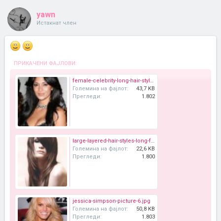
yawn
Истакнат член
ПРИКАЧЕНИ ФАЈЛОВИ:
female-celebrity-long-hair-styles-09.jpg
Големина на фајлот:
43,7 KB
Прегледи:
1.802
large-layered-hair-styles-long-front-layer.jpg
Големина на фајлот:
22,6 KB
Прегледи:
1.800
jessica-simpson-picture-6.jpg
Големина на фајлот:
50,8 KB
Прегледи:
1.803