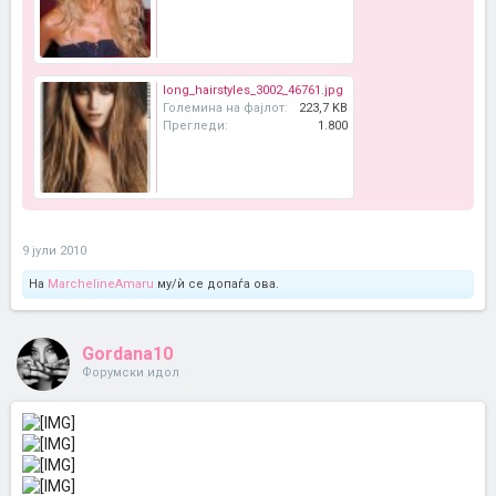
long_hairstyles_3002_46761.jpg
Големина на фајлот:
223,7 KB
Прегледи:
1.800
9 јули 2010
На
MarchelineAmaru
му/ѝ се допаѓа ова.
Gordana10
Форумски идол