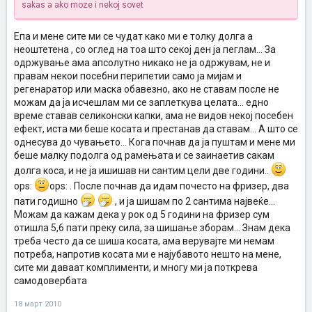
sakas a ako moze i nekoj sovet
Епа и мене сите ми се чудат како ми е толку долга а
неоштетена , со оглед на тоа што секој ден ја пеглам... За
одржување ама апсолутно никако не ја одржувам, не и
правам некои посебни перипетии само ја мијам и
регенаратор или маска обавезно, ако не ставам после не
можам да ја исчешлам ми се заплеткува целата... едно
време ставав селиконски капки, ама не видов некој посебен
ефект, иста ми беше косата и престанав да ставам... А што се
однесува до чувањето... Кога почнав да ја пуштам и мене ми
беше малку подолга од рамењата и се заинаетив сакам
долга коса, и не ја ишишав ни сантим цели две години..
ops:
ops: . После почнав да идам почесто на фризер, два
пати годишно
, и ја шишам по 2 сантима највеќе...
Можам да кажам дека у рок од 5 години на фризер сум
отишла 5,6 пати преку сила, за шишање зборам... Знам дека
треба често да се шиша косата, ама верувајте ми немам
потреба, напротив косата ми е најубавото нешто на мене,
сите ми даваат комплименти, и многу ми ја поткрева
самодовербата
18 март 2010