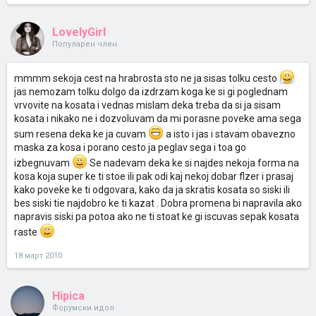
LovelyGirl
Популарен член
mmmm sekoja cest na hrabrosta sto ne ja sisas tolku cesto
jas nemozam tolku dolgo da izdrzam koga ke si gi poglednam
vrvovite na kosata i vednas mislam deka treba da si ja sisam
kosata i nikako ne i dozvoluvam da mi porasne poveke ama sega
sum resena deka ke ja cuvam
a isto i jas i stavam obavezno
maska za kosa i porano cesto ja peglav sega i toa go
izbegnuvam
Se nadevam deka ke si najdes nekoja forma na
kosa koja super ke ti stoe ili pak odi kaj nekoj dobar flzer i prasaj
kako poveke ke ti odgovara, kako da ja skratis kosata so siski ili
bes siski tie najdobro ke ti kazat . Dobra promena bi napravila ako
napravis siski pa potoa ako ne ti stoat ke gi iscuvas sepak kosata
raste
18 март 2010
Hipica
Форумски идол