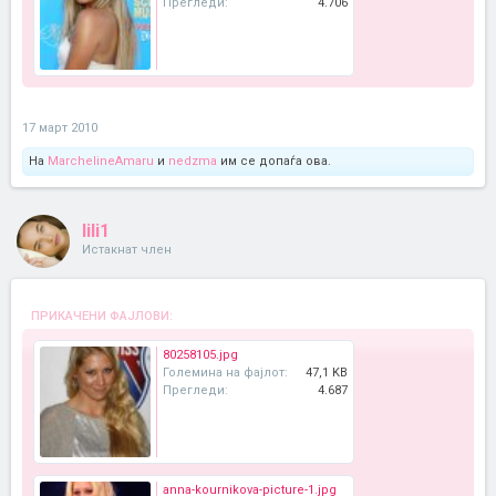
Прегледи:
4.706
17 март 2010
На
MarchelineAmaru
и
nedzma
им се допаѓа ова.
lili1
Истакнат член
ПРИКАЧЕНИ ФАЈЛОВИ:
80258105.jpg
Големина на фајлот:
47,1 KB
Прегледи:
4.687
anna-kournikova-picture-1.jpg