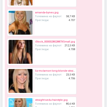
amanda-bynes.jpg
Големина на фајлот:
58,7 KB
Прегледи:
4.707
iStock_000002802887XSmall.jpg
Големина на фајлот:
212,5 KB
Прегледи:
4.708
liz-mclarnon-long-blonde-straight-hairstyle-with-bangs.jpg
Големина на фајлот:
23,5 KB
Прегледи:
4.706
straight-sedu-hairstyle.jpg
Големина на фајлот:
80,6 KB