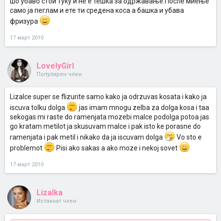
шо убаво стои туку и не е тешка за одржавање.После миење
само ја пеглам и ете ти средена коса а башка и убава
фризура
17 март 2010
LovelyGirl
Популарен член
Lizalce super se flizurite samo kako ja odrzuvas kosata i kako ja
iscuva tolku dolga
jas imam mnogu zelba za dolga kosa i taa
sekogas mi raste do ramenjata mozebi malce podolga potoa jas
go kratam metilot ja skusuvam malce i pak isto ke porasne do
ramenjata i pak metil i nikako da ja iscuvam dolga
Vo sto e
problemot
Pisi ako sakas a ako moze i nekoj sovet
17 март 2010
Lizalka
Истакнат член