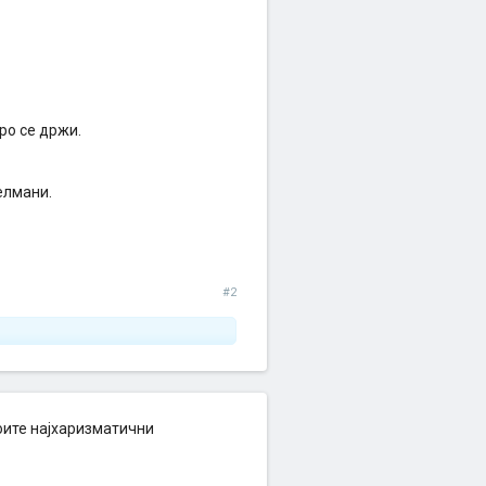
ро се држи.
елмани.
#2
моите најхаризматични