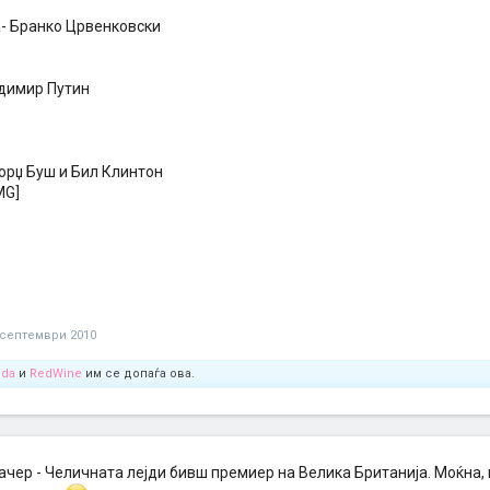
- Бранко Црвенковски
адимир Путин
орџ Буш и Бил Клинтон
 септември 2010
oda
и
RedWine
им се допаѓа ова.
чер - Челичната лејди бивш премиер на Велика Британија. Моќна, 