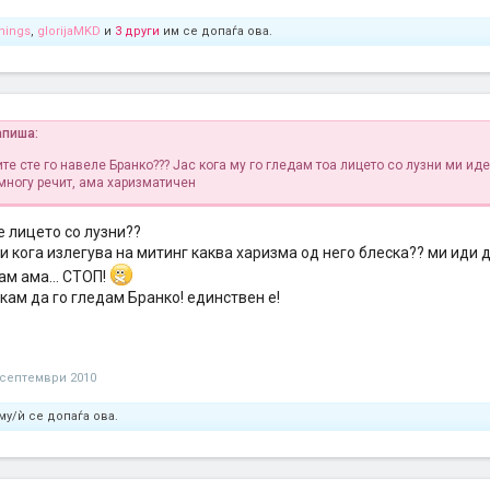
nings
,
glorijaMKD
и
3 други
им се допаѓа ова.
апиша:
те сте го навеле Бранко??? Јас кога му го гледам тоа лицето со лузни ми ид
 многу речит, ама харизматичен
е лицето со лузни??
и кога излегува на митинг каква харизма од него блеска?? ми иди 
ам ама... СТОП!
акам да го гледам Бранко! единствен е!
 септември 2010
му/ѝ се допаѓа ова.