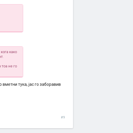
 кога како
т.
 тоа не го
о вметни тука, јас го заборавив
#9