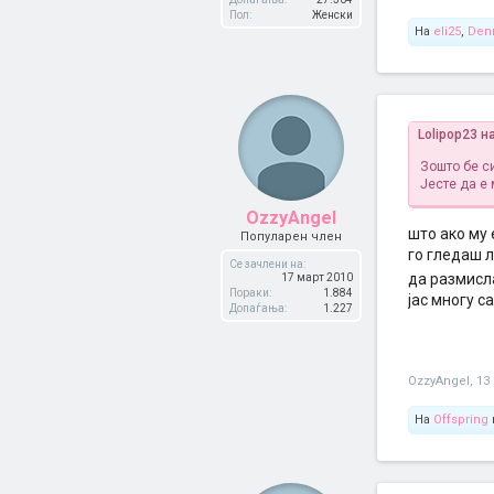
Пол:
Женски
На
eli25
,
Den
Lolipop23 н
Зошто бе си
Јесте да е
OzzyAngel
што ако му 
Популарен член
го гледаш л
Се зачлени на:
да размисл
17 март 2010
Пораки:
1.884
јас многу с
Допаѓања:
1.227
OzzyAngel
,
13
На
Offspring