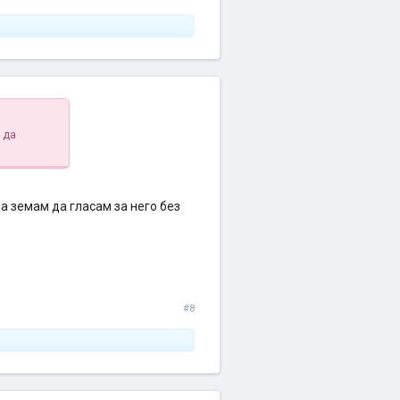
е да
да земам да гласам за него без
#8