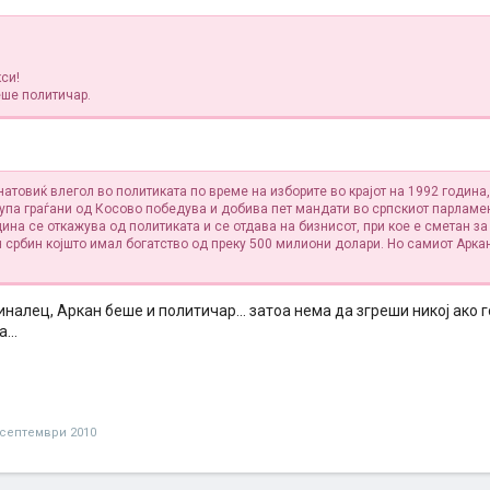
си!
еше политичар.
товиќ влегол во политиката по време на изборите во крајот на 1992 година,
рупа граѓани од Косово победува и добива пет мандати во српскиот парламен
ина се откажува од политиката и се отдава на бизнисот, при кое е сметан за
 србин којшто имал богатство од преку 500 милиони долари. Но самиот Аркан
налец, Аркан беше и политичар... затоа нема да згреши никој ако г
...
 септември 2010