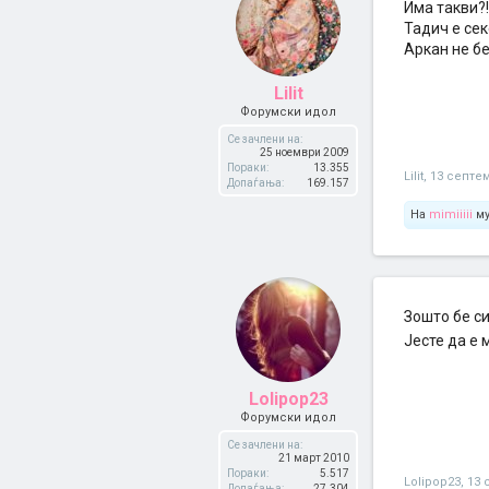
Има такви?!
Тадич е сек
Аркан не б
Lilit
Форумски идол
Се зачлени на:
25 ноември 2009
Пораки:
13.355
Lilit
,
13 септе
Допаѓања:
169.157
На
mimiiiii
му
Зошто бе си
Јесте да е
Lolipop23
Форумски идол
Се зачлени на:
21 март 2010
Пораки:
5.517
Lolipop23
,
13 
Допаѓања:
27.304