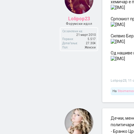
хемичар е 
Lolipop23
Српскиот п
Форумски идол
Се зачлени на:
21 март 2010
Силвио Берл
Пораки:
5.517
Допаѓања:
27.304
Пол:
Женски
Од нашиве и
Lolipop23
,
11 
На
Stoimeno
Дечки, мене
политичар
- Бранко Ц