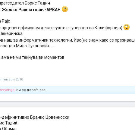
 претседател Борис Тадич
т Жељко Ражнатович-АРКАН
 Рајс
варценегер(мислам дека сеуште е гувернер на Калифорнија)
Шеќеринска
ов наш за информатички технологии, Иво(не знам како се презива
горецов Мило Џуканович.....
и ама не ми текнува ви моментов
ептември 2010
OzzyAngel
им се допаѓа ова.
-дефинитивно Бранко Црвенкоски
рис Тадиќ
к Обама