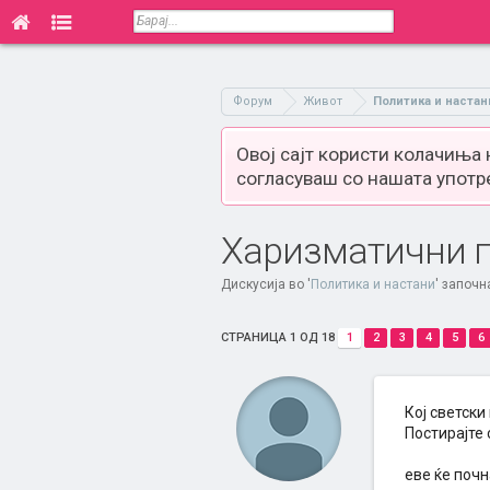
Форум
Живот
Политика и настан
Овој сајт користи колачиња
согласуваш со нашата употр
Харизматични 
Дискусија во '
Политика и настани
' започн
СТРАНИЦА 1 ОД 18
1
2
3
4
5
6
Кој светски
Постирајте 
еве ќе почн