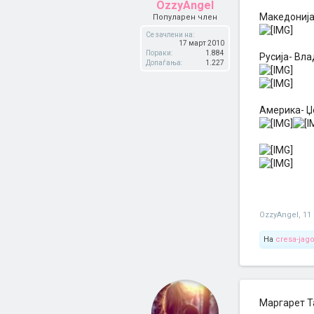
OzzyAngel
Македонија
Популарен член
Се зачлени на:
17 март 2010
Пораки:
1.884
Русија- Вл
Допаѓања:
1.227
Америка- Џ
OzzyAngel
,
11
На
cresa-jag
Маргарет Та