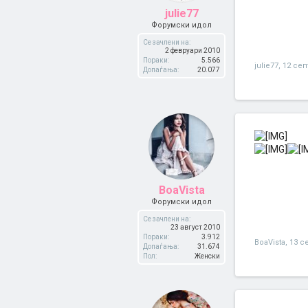
julie77
Форумски идол
Се зачлени на:
2 февруари 2010
Пораки:
5.566
julie77
,
12 сеп
Допаѓања:
20.077
BoaVista
Форумски идол
Се зачлени на:
23 август 2010
Пораки:
3.912
BoaVista
,
13 с
Допаѓања:
31.674
Пол:
Женски