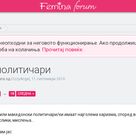
и
 неопходни за неговото функционирање. Ако продолжиш
еба на колачиња.
Прочитај повеќе.
политичари
ата од
OzzyAngel
,
11 септември 2010
.
→
18
СЛЕДНА >
 или македонски политичари/ки имаат најголема харизма, според в
слики, мислења...
ам јас: