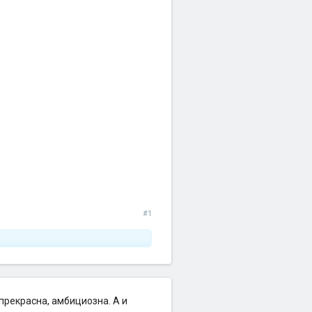
#1
прекрасна, амбициозна. А и