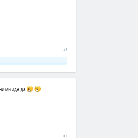
#6
зни ми иде да
#7