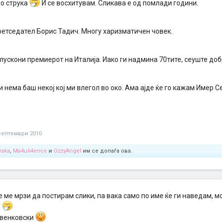
по струка
И се восхитувам. Сликава е од помлади години.
ретседател Борис Тадич. Многу харизматичен човек.
ускони премиерот на Италија. Иако ги надмина 70тите, сеуште доб
 нема баш некој кој ми влегол во око. Ама ајде ќе го кажам Имер С
септември 2010
vska
,
Ma4u64ence
и
OzzyAngel
им се допаѓа ова.
 ме мрзи да постирам слики, па вака само по име ќе ги наведам, 
и
рвенковски