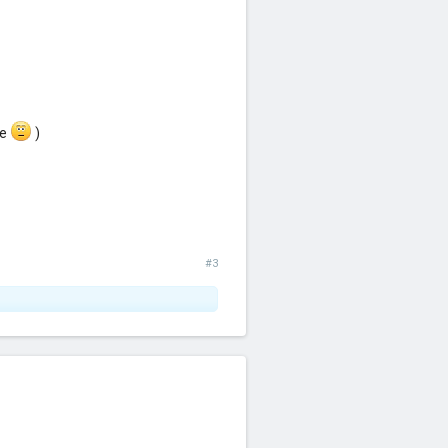
ше
)
#3