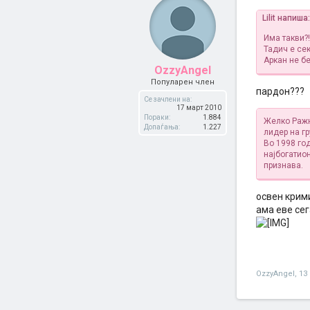
Lilit напиша:
Има такви?!
Тадич е сек
Аркан не б
OzzyAngel
Популарен член
пардон???
Се зачлени на:
17 март 2010
Пораки:
1.884
Желко Ражна
Допаѓања:
1.227
лидер на г
Во 1998 год
најбогатион
признава.
освен крими
ама еве сега
OzzyAngel
,
13