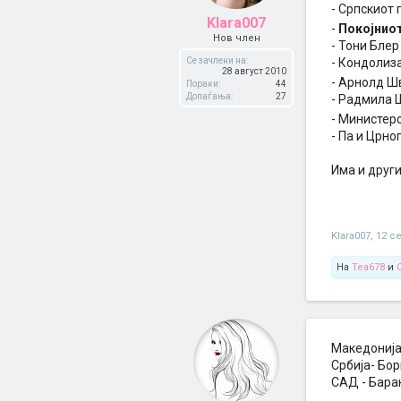
- Српскиот
Klara007
-
Покојнио
Нов член
- Тони Блер
Се зачлени на:
- Кондолиза
28 август 2010
- Арнолд Ш
Пораки:
44
Допаѓања:
27
- Радмила 
- Министер
- Па и Црно
Има и друг
Klara007
,
12 с
На
Tea678
и
Македонија
Србија- Бо
САД - Бара