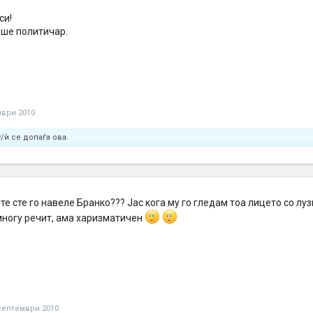
си!
еше политичар.
мври 2010
/ѝ се допаѓа ова.
те сте го навеле Бранко??? Јас кога му го гледам тоа лицето со лу
 многу речит, ама харизматичен
септември 2010