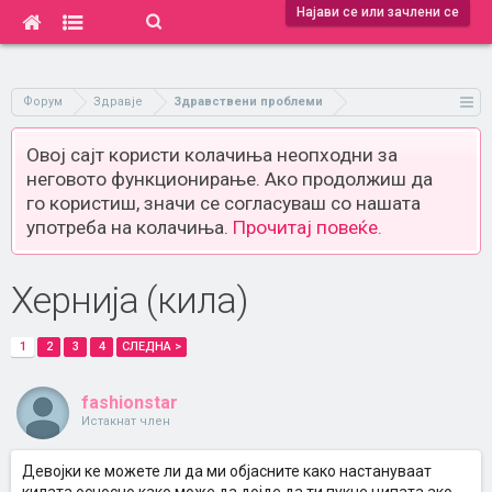
Најави се или зачлени се
Форум
Здравје
Здравствени проблеми
Овој сајт користи колачиња неопходни за
неговото функционирање. Ако продолжиш да
го користиш, значи се согласуваш со нашата
употреба на колачиња.
Прочитај повеќе.
Хернија (кила)
1
2
3
4
СЛЕДНА >
fashionstar
Истакнат член
Девојки ке можете ли да ми објасните како настануваат