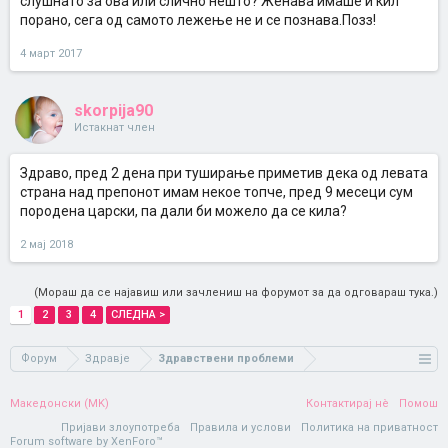
слушнато за ова или слично нешто? Женава имаше и кил
порано, сега од самото лежење не и се познава.Позз!
4 март 2017
skorpija90
Истакнат член
Здраво, пред 2 дена при туширање приметив дека од левата
страна над препонот имам некое топче, пред 9 месеци сум
породена царски, па дали би можело да се кила?
2 мај 2018
(Мораш да се најавиш или зачлениш на форумот за да одговараш тука.)
1
2
3
4
СЛЕДНА >
Форум
Здравје
Здравствени проблеми
Македонски (MK)
Контактирај нè
Помош
Пријави злоупотреба
Правила и услови
Политика на приватност
Forum software by XenForo™