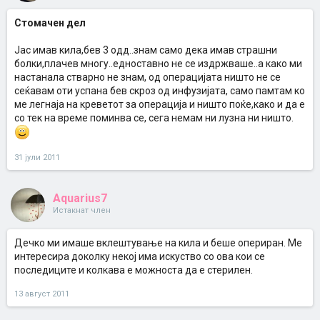
Стомачен дел
Јас имав кила,бев 3 одд..знам само дека имав страшни
болки,плачев многу..едноставно не се издржваше..а како ми
настанала стварно не знам, од операцијата ништо не се
сеќавам оти успана бев скроз од инфузијата, само памтам ко
ме легнаја на креветот за операција и ништо поќе,како и да е
со тек на време поминва се, сега немам ни лузна ни ништо.
31 јули 2011
Aquarius7
Истакнат член
Дечко ми имаше вклештување на кила и беше опериран. Ме
интересира доколку некој има искуство со ова кои се
последиците и колкава е можноста да е стерилен.
13 август 2011