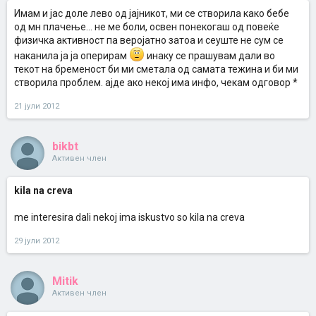
Имам и јас доле лево од јајникот, ми се створила како бебе
од мн плачење... не ме боли, освен понекогаш од повеќе
физичка активност па веројатно затоа и сеуште не сум се
наканила ја ја оперирам
инаку се прашувам дали во
текот на бременост би ми сметала од самата тежина и би ми
створила проблем. ајде ако некој има инфо, чекам одговор *
21 јули 2012
bikbt
Активен член
kila na creva
me interesira dali nekoj ima iskustvo so kila na creva
29 јули 2012
Mitik
Активен член