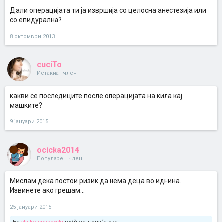
Дали операцијата ти ја извршија со целосна анестезија или
со епидурална?
8 октомври 2013
cuciTo
Истакнат член
какви се последиците после операцијата на кила кај
машките?
9 јануари 2015
ocicka2014
Популарен член
Мислам дека постои ризик да нема деца во иднина.
Извинете ако грешам...
25 јануари 2015
На
vlatko spasovski
му/ѝ се допаѓа ова.