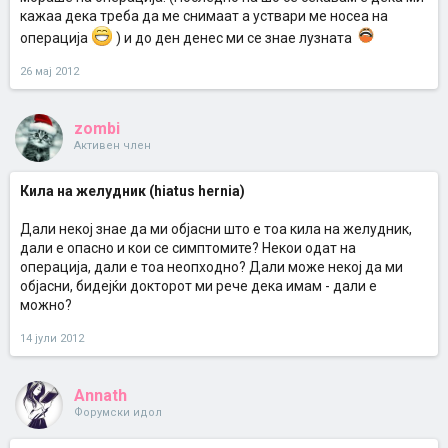
кажаа дека треба да ме снимаат а уствари ме носеа на
операција
) и до ден денес ми се знае лузната
26 мај 2012
zombi
Активен член
Кила на желудник (hiatus hernia)
Дали некој знае да ми објасни што е тоа кила на желудник,
дали е опасно и кои се симптомите? Некои одат на
операција, дали е тоа неопходно? Дали може некој да ми
објасни, бидејќи докторот ми рече дека имам - дали е
можно?
14 јули 2012
Annath
Форумски идол