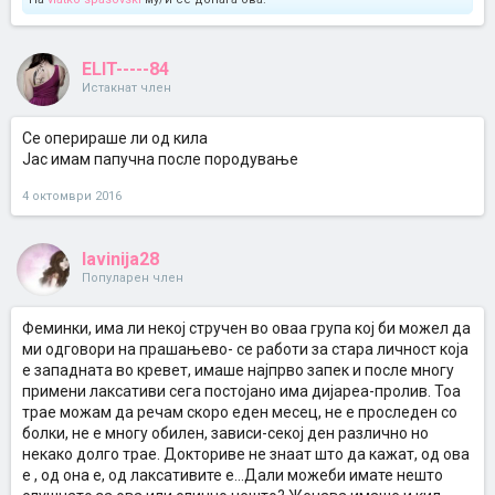
ELIT-----84
Истакнат член
Се оперираше ли од кила
Јас имам папучна после породување
4 октомври 2016
lavinija28
Популарен член
Феминки, има ли некој стручен во оваа група кој би можел да
ми одговори на прашањево- се работи за стара личност која
е западната во кревет, имаше најпрво запек и после многу
примени лаксативи сега постојано има дијареа-пролив. Тоа
трае можам да речам скоро еден месец, не е проследен со
болки, не е многу обилен, зависи-секој ден различно но
некако долго трае. Докториве не знаат што да кажат, од ова
е , од она е, од лаксативите е...Дали можеби имате нешто