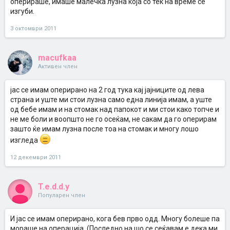
оперираше, имаше малечка лузна која со тек на време се
изгуби.
3 октомври 2011
macufkaa
Активен член
јас се имам оперирано на 2 год тука кај јајниците од лева
страна и уште ми стои лузна само една линија имам, а уште
од бебе имам и на стомак над папокот и ми стои како топче и
не ме боли и воопшто не го осеќам, не сакам да го оперирам
зашто ќе имам лузна после тоа на стомак и многу лошо
изгледа
12 декември 2011
T.e.d.d.y
Популарен член
И јас се имам оперирано, кога бев прво одд. Многу болеше па
мораше на операција. (Последно на шо се сеќавам е дека ми