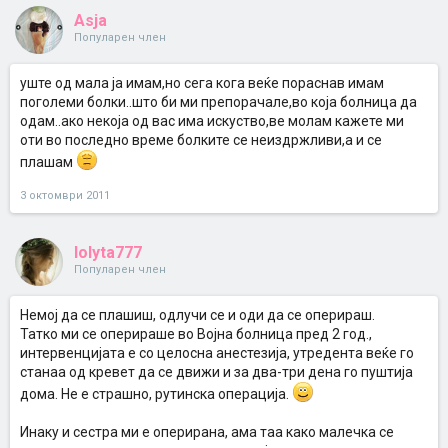
Asja
Популарен член
уште од мала ја имам,но сега кога веќе пораснав имам
поголеми болки..што би ми препорачале,во која болница да
одам..ако некоја од вас има искуство,ве молам кажете ми
оти во последно време болките се неиздржливи,а и се
плашам
3 октомври 2011
lolyta777
Популарен член
Немој да се плашиш, одлучи се и оди да се оперираш.
Татко ми се оперираше во Војна болница пред 2 год.,
интервенцијата е со целосна анестезија, утредента веќе го
станаа од кревет да се движи и за два-три дена го пуштија
дома. Не е страшно, рутинска операција.
Инаку и сестра ми е оперирана, ама таа како малечка се