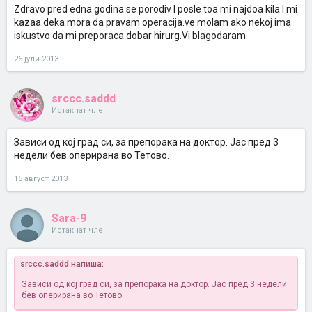
Zdravo pred edna godina se porodiv I posle toa mi najdoa kila I mi
kazaa deka mora da pravam operacija.ve molam ako nekoj ima
iskustvo da mi preporaca dobar hirurg.Vi blagodaram
26 јули 2013
srccc.saddd
Истакнат член
Зависи од кој град си, за препорака на доктор. Јас пред 3
недели бев оперирана во Тетово.
15 август 2013
Sara-9
Истакнат член
srccc.saddd напиша:
Зависи од кој град си, за препорака на доктор. Јас пред 3 недели
бев оперирана во Тетово.