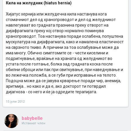
Кила на желудник (hiatus hernia)
Хијатус хернија или желудечна кила настанува кога
стомачниот дел од хранопроводот и дел од желудникот
навлегуваат во градната празнина преку отворот на
дијафрагмата преку кој отвор нормално поминува
хранопроводот. Тоа настанува поради ослабена, попуштена
мускулатура на дијафрагмата, како и намалена еластичност
на сврзното ткиво. А причини за тоа ослабување може да
има многу. Обично симптомите се - чести киселини и
подригнување, враќање на храната од желудникот во
устата после голтање, болка зад градната коска после
обилни оброци или пак при свиткување, при наведнување и
во лежечка положба, а се губи при исправање на телото.
Подоцна може да се јавува крварење поради чир, анемија,
аритмија... но како и да е, ако докторот ти потврдил
дијагноза - со него и ќе ја одредите терапијата.
15 јули 2012
babybelle
Истакнат член