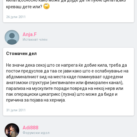
килата,осносно како може да дојде да ти пукне ципата,ако
креваш дете или?
26 јули 2011
Anja.F
Истакнат член
Стомачен дел
Не значи дека секој што се напрега ќе добие кила, треба да
постои предуслов да таа се јави како што е ослабнување на
абдоминалниот ѕид на места каде поминуваат одредени
анатомски структури (ингвинален или феморален канал),
парализа на мускулите поради повреда на некој нерв или
пак операциски цикатрикс (лузна) што може да биде и
причина за појава на хернија.
31 јули 2011
Adi888
Форумски идол