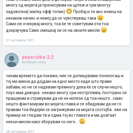
многу од мојата ја пренесувам на цртеж и сум многуу
задоволна( малку офф топик)
Пробај и ти ако знаеш на
некаков начин..и немој да се чувствуваш така
Само не очекувај многу, тоа ќе те советувам оти тоа
докрајчува.Само смешкај си се на своите мисли
27 октомври 2011
peperutka-2.2
Истакнат член
чекам времето да покаже, ние се допишуваме понекогаш и
тој ме викна да дојдам на едно место каде што прави
забави, но не се надевам премногу дека ќе се случи нешто,
плус има девојка...некако многу сум нестрплива, постојано се
прашувам и стравувам да не не излезе од тоа нешто...само
нешто фантазирам во мојата глава и се обидувам да не го
правам тоа бидејќи се загрижувам за мојата состојба...еве на
пример ке гледам тв и одма тој во главата и ми доаѓаат
некои мисли како зборувам со него...
28 октомври 2011