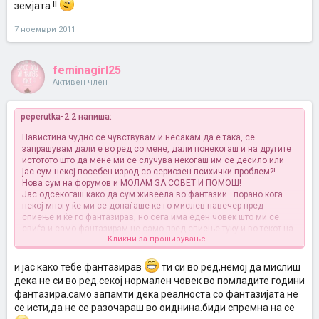
земјата !!
7 ноември 2011
feminagirl25
Активен член
peperutka-2.2 напиша:
Навистина чудно се чувствувам и несакам да е така, се
запрашувам дали е во ред со мене, дали понекогаш и на другите
истотото што да мене ми се случува некогаш им се десило или
јас сум некој посебен изрод со сериозен психички проблем?!
Нова сум на форумов и МОЛАМ ЗА СОВЕТ И ПОМОШ!
Јас одсекогаш како да сум живеела во фантазии...порано кога
некој многу ќе ми се допаѓаше ке го мислев навечер пред
спиење и ќе го фантазирав, но сега има еден човек што ми се
свиѓа и само фантазирам не само пред спиење туку и во текот на
Кликни за проширување...
целиот ден, фантазирам како ќе биде кога ќе го видам, како и што
збориме на "состанокот", односи...фантазирам како заедно на
одмор сме биле...дури и како и ме побарал за жена, абе свашта,
и јас како тебе фантазирав
ти си во ред,немој да мислиш
од моите фантазии би можела и книга да напишам, опседната
дека не си во ред.секој нормален човек во помладите години
сум со него буквално се загрижувам за мојата
фантазира.само запамти дека реалноста со фантазијата не
состојба...неможам да оставам на времето и да живеам во
се исти,да не се разочараш во оиднина.биди спремна на се
реалноста, јас фантазирам...мислам дека нешто не е во ред со