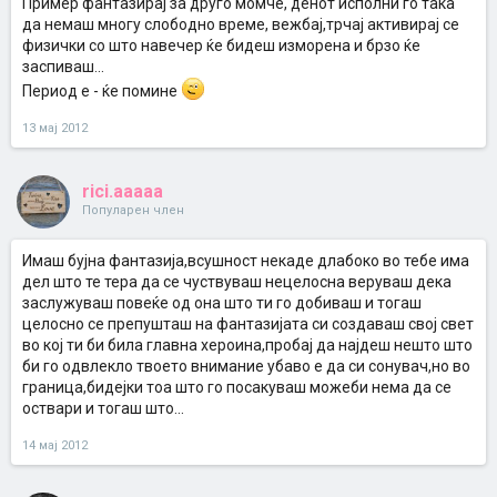
Пример фантазирај за друго момче, денот исполни го така
да немаш многу слободно време, вежбај,трчај активирај се
физички со што навечер ќе бидеш изморена и брзо ќе
заспиваш...
Период е - ќе помине
13 мај 2012
rici.aaaaa
Популарен член
Имаш бујна фантазија,всушност некаде длабоко во тебе има
дел што те тера да се чуствуваш нецелосна веруваш дека
заслужуваш повеќе од она што ти го добиваш и тогаш
целосно се препушташ на фантазијата си создаваш свој свет
во кој ти би била главна хероина,пробај да најдеш нешто што
би го одвлекло твоето внимание убаво е да си сонувач,но во
граница,бидејки тоа што го посакуваш можеби нема да се
оствари и тогаш што...
14 мај 2012