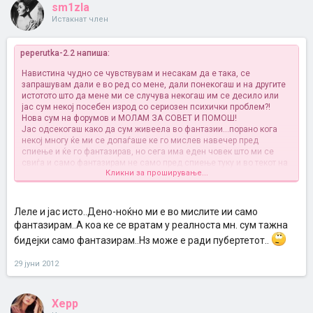
sm1zla
Истакнат член
peperutka-2.2 напиша:
Навистина чудно се чувствувам и несакам да е така, се
запрашувам дали е во ред со мене, дали понекогаш и на другите
истотото што да мене ми се случува некогаш им се десило или
јас сум некој посебен изрод со сериозен психички проблем?!
Нова сум на форумов и МОЛАМ ЗА СОВЕТ И ПОМОШ!
Јас одсекогаш како да сум живеела во фантазии...порано кога
некој многу ќе ми се допаѓаше ке го мислев навечер пред
спиење и ќе го фантазирав, но сега има еден човек што ми се
свиѓа и само фантазирам не само пред спиење туку и во текот на
Кликни за проширување...
целиот ден, фантазирам како ќе биде кога ќе го видам, како и што
збориме на "состанокот", односи...фантазирам како заедно на
одмор сме биле...дури и како и ме побарал за жена, абе свашта,
од моите фантазии би можела и книга да напишам, опседната
Леле и јас исто..Дено-ноќно ми е во мислите ии само
сум со него буквално се загрижувам за мојата
фантазирам..А коа ке се вратам у реалноста мн. сум тажна
состојба...неможам да оставам на времето и да живеам во
бидејки само фантазирам..Нз може е ради пубертетот..
реалноста, јас фантазирам...мислам дека нешто не е во ред со
мене и тешко ми е на моменти кога ке сум во реалноста и кога ќе
ми текне што ми се случува и што се мислам но тоа кратко трае
29 јуни 2012
јас пак си фантазирам и тогаш се чувстувам многу убаво но и ме
прави многу тажна зашто знам дека нема ништо од тоа да се
деси со тој што го сакам навистина
.... и порано така со тие што ми
Xepp
се свиѓале сум фантазирала и затоа ништо со никого ми се нема