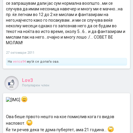
се запрашувам дали јас сум нормална воопшто...ми се
случува да имам несоница навечер и многу ми е мачно...на
пр. ќе легнам во 12 до 2 ке мислам и фантазирам на
него,најчесто како го посакувам...и ми се случува веќе
неколку месеци одкако го запознав него да се будам во
текот на ноќта во исто време, околу 5...6... и да фантазирам и
мислам пак на него...очајно и многу лошо :/... СОВЕТ ВЕ
МОЛАМ!
27 октомври 2011
На
verica94
му/ѝ се допаѓа ова.
Lov3
Популарен член
Ова беше првото нешто на кое помислив кога го видов
насловот.
Ќе ти речев дека те дрма пубертет, ама 21 година...