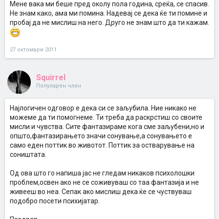
Мене вака ми беше пред околу пола година, среќа, се спасив.
Не знам како, ама ми помина. Надевај се дека ќе ти помине и
пробај да не мислиш на него. Друго не знам што да ти кажам.
27 октомври 2011
Squirrel
Популарен член
Најлогичен одговор е дека си се заљубила. Ние никако не
можеме да ти помогнеме. Ти треба да раскрстиш со своите
мисли и чувства. Сите фантазираме кога сме заљубени,но и
општо,фантазирањето значи сонување,а сонувањето е
само еден поттик во животот. Поттик за остварување на
соништата.
Од ова што го напиша јас не гледам никаков психолошки
проблем,освен ако не се соживуваш со таа фантазија и не
живееш во неа. Сепак ако мислиш дека ќе се чуствуваш
подобро посети психијатар.