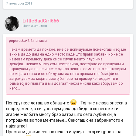
7 ноември 2011
LittleBadGirl666
Истакнат член
peperutka-2.2 напиша:
чекам времето да покаже, ние се допишуваме понекогаш и тој ме
викна да дојдам на едно место каде што прави забави, но не се
надевам премногу дека ќе се случи нешто, плус има
девојка...некако многу сум нестрплива, постојано се прашувам и
стравувам да не не излезе од тоа нешто...само нешто фантазирам
во мојата глава и се обидувам да не го правам тоа бидејќи се
загрижувам за мојата состојба...еве на пример ке гледам тв и
одма тој во главата и ми доаѓаат некои мисли како зборувам со
него...
Пеперуткее леташ во облаците
.. Тој ти е некоја опсесија
според мене, а сигурна сум дека да бидеш со него ке ти
згасне желбата многу брзо затоа што сета љубив си ја
потрошила во тоа мечтаење... Секогаш она забранетото е
најслатко !
Престани да живееш во некоја илузија .. стој си црвсто на