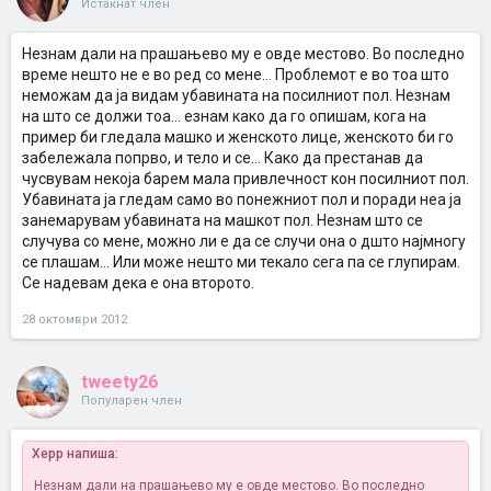
Истакнат член
десено, а со овој е посебна приказна што се запрашувам дали јас
сум нормална воопшто...ми се случува да имам несоница
навечер и многу ми е мачно...на пр. ќе легнам во 12 до 2 ке
Незнам дали на прашањево му е овде местово. Во последно
мислам и фантазирам на него,најчесто како го посакувам...и ми
време нешто не е во ред со мене... Проблемот е во тоа што
се случува веќе неколку месеци одкако го запознав него да се
неможам да ја видам убавината на посилниот пол. Незнам
будам во текот на ноќта во исто време, околу 5...6... и да
на што се должи тоа... езнам како да го опишам, кога на
фантазирам и мислам пак на него...очајно и многу лошо :/...
СОВЕТ ВЕ МОЛАМ!
пример би гледала машко и женското лице, женското би го
забележала попрво, и тело и се... Како да престанав да
чусвувам некоја барем мала привлечност кон посилниот пол.
Убавината ја гледам само во понежниот пол и поради неа ја
занемарувам убавината на машкот пол. Незнам што се
случува со мене, можно ли е да се случи она о дшто најмногу
се плашам... Или може нешто ми текало сега па се глупирам.
Се надевам дека е она второто.
28 октомври 2012
tweety26
Популарен член
Xepp напиша:
Незнам дали на прашањево му е овде местово. Во последно