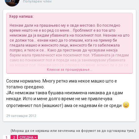
Популарен член
Xepp напиша:
Незнам дали на прашањево му е овде местово. Во последно
време нешто не е во ред со мене... Проблемот е во тоа што
неможам да ја видам убавината на посилниот пол. Незнам на што
се должи тоа... езнам како да го опишам, кога на пример би
гледала машко и женското лице, женското би го забележала
попрво, и тело и се... Како да престанав да чусвувам некоја
барем мала привлечност кон посилниот пол. Убавината ја гледам
само во понежниот пол и поради неа ја занемарувам убавината
на машкот пол. Незнам што се случува со мене, можно ли е да се
Кликни за проширување...
случи она о дшто најмногу се плашам... Или може нешто ми
текало сега па се глупирам. Се надевам дека е она второто.
Сосем нормално. Многу ретко има некое машко што е
тотално среедено.
ЈАс неможам таква бушава неизмиена никаква да одам
некаде. Исто и мене долго време не ме привлечува
спротивниот пол (машкиот) ама се надевам ќе се среди
29 октомври 2012
(Мораш да се најавиш или зачлениш на форумот за да одговараш тука.)
1
2
СЛЕДНА >