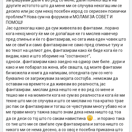
запрашувам дали е во ред со мене, дали понекогаш и на
другите истотото што да мене ми се случува некогаш им се
десило или јас сум некој посебен изрод со сериозен психички
проблем?! Нова сум на форумов и МОЛАМ ЗА СОВЕТ И
ПОМОШ!
Јас одсекогаш како да сум живеела во фантазии...порано
кога некој многу ќе ми се допаѓаше ке го мислев навечер
пред спиење и ќе го фантазирав, но сега има еден човек што
ми се свиѓа и само фантазирам не само пред спиење туку и
во текот на целиот ден, фантазирам како ќе биде кога ќе го
видам, како и што збориме на "состанокот",
односи...фантазирам како заедно на одмор сме биле...дури и
како и ме побарал за жена, абе свашта, од моите фантазии
би можела и книга да напишам, опседната сум со него
буквално се загрижувам за мојата состојба...неможам да
оставам на времето и да живеам во реалноста, јас
фантазирам...мислам дека нешто не е во ред со мене и
тешко ми е на моменти кога ке сум во реалноста и кога ќе ми
текне што ми се случува и што се мислам но тоа кратко трае
јас пак си фантазирам и тогаш се чувстувам многу убаво но и
ме прави многу тажна зашто знам дека нема ништо од тоа
да се деси со тој што го сакам навистина
.... и порано така
со тие што ми се свиѓале сум фантазирала и затоа ништо со
никого ми се нема десено, а со овој е посебна приказна што