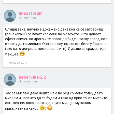
Imezaforum
Активен член
Слушај вака, научно е докажано дека коа ке се затрескаш
(понекогаш ) се лачат хормони во мозочето , што даваат
ефект сличен на дрога и те праат да бидеш толку опседната
и толку да го мислиш. Ова е во случај ако сте биле у близина
(ако си го допрела, помирисала итн). И да,шо се срамиш иди
у акција
1 ноември 2011
peperutka-2.2
Истакнат член
Јас се мислам дека нешто не е во ред со мене толку да го
мислам и навечер да се будам и така од прва тој во мислите
ахх...незнам како во акција, глупо ми е да му кажам
прва...незнам како...
)