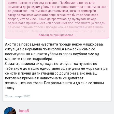
време нешто не е во ред со мене... Проблемот е во тоа што
неможам да ја видам убавината на посилниот пол. Незнам на што
се должи тоа... езнам како да го опишам, кога на пример би
гледала машко и женското лице, женското би го забележала
попрво, и тело и се... Како да престанав да чусвувам некоја
барем мала привлечност кон посилниот пол. Убавината ја гледам
само во понежниот пол и поради неа ја занемарувам убавината
на машкот пол. Незнам што се случува со мене, можно ли е да се
Кликни за проширување...
случи она о дшто најмногу се плашам... Или може нешто ми
текало сега па се глупирам. Се надевам дека е она второто.
Ако ти се повредени чувствата поради некое машко,оваа
ситуација е нормална понекогаш.А можеби и само се
восхитуваш на женската убавина,сепак поубави сме од
машките тоа се подразбира.
Самата размисли си од каде потекнува тоа чувство во
тебе,ако е до машко едноставно сфати дека не мора сите да
се исти и почни да ги гледаш со други очи,а ако немаш
поголема причина и навистина ти се допаѓаат
женски...незнам тогаш.Без разлика што и да е не се плаши
толку.
29 октомври 2012
Inna5