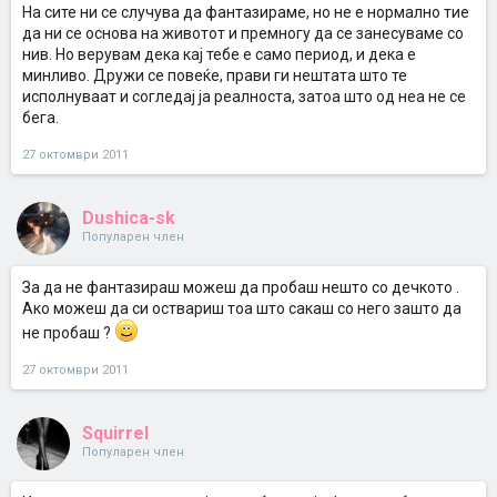
На сите ни се случува да фантазираме, но не е нормално тие
да ни се основа на животот и премногу да се занесуваме со
нив. Но верувам дека кај тебе е само период, и дека е
минливо. Дружи се повеќе, прави ги нештата што те
исполнуваат и согледај ја реалноста, затоа што од неа не се
бега.
27 октомври 2011
Dushica-sk
Популарен член
За да не фантазираш можеш да пробаш нешто со дечкото .
Ако можеш да си оствариш тоа што сакаш со него зашто да
не пробаш ?
27 октомври 2011
Squirrel
Популарен член