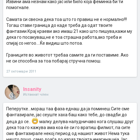
Извини ама незнам како јас или било која феминка би ти
помогнале.
Самата си свесна дека тоа што го правиш не е нормално!!!
Тогаш стави граница до каде треба да одат твоите
фантазии.Крај краеви ако имаш 21 како што пишува,кажи му
дека го посакуваш,не е тоа страшна работа,ако треба и
спијај со негоо....Ќе видиш што потоа.
Границите во животот требаа самите да ги поставиме. Ако
не си способна за тоа побарај стручна помош.
27 октомври 2011
Insanity
Истакнат член
Пеперутке...мораш таа фаза еднаш да ја поминеш.Сите сме
фантазирале, јас сеуште хаха баш како тебе, до свадби до
деца до се..
малку делува налудничаво кога слушаш друг
дека тоа го кажува ама коа ќе си го вратиш филмот, па сите
сме фантазирале некој период од нашиот живот.Нема тука
ништо лошо, само доаѓа до израз твојата имагинација.Јас