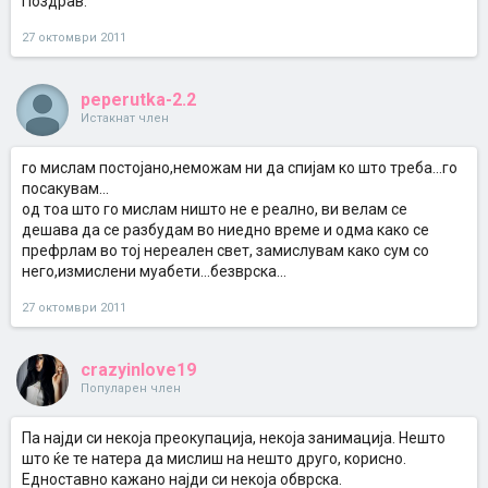
Поздрав.
27 октомври 2011
peperutka-2.2
Истакнат член
го мислам постојано,неможам ни да спијам ко што треба...го
посакувам...
од тоа што го мислам ништо не е реално, ви велам се
дешава да се разбудам во ниедно време и одма како се
префрлам во тој нереален свет, замислувам како сум со
него,измислени муабети...безврска...
27 октомври 2011
crazyinlove19
Популарен член
Па најди си некоја преокупација, некоја занимација. Нешто
што ќе те натера да мислиш на нешто друго, корисно.
Едноставно кажано најди си некоја обврска.