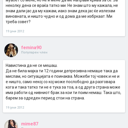
муабет со мене, но не и мене да ме направи крива за се. За
неколку дена се враќа татко ми. Не знам што му кажала, не
знам дали јас да му кажам, иако знам дека јас ќе излезам
виновната, и ништо чудно и од дома да ме избркаат. Ми
треба совет?
19 јуни 2012
femina90
Популарен член
Навистина да не се мешаш.
Да не била мајка ти 12 години депресивна немаше така да
мислам, но ситуацијата е поинаква. Можеби тој човек и не и
е ништо, само некој со кој може послободно да разговара
кога и така татко ти не е тука за тоа, а од друга страна може
има работи од нивниот брак за кои ти поим немаш. Така што,
барем за одреден период стои на страна.
19 јуни 2012
mime87