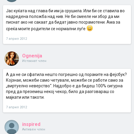
Јас куќата над глава би им ја срушила. Или би се ставила во
надредена положба над нив. Не би смееле ни збор да ми
писнат ако не сакаат да бидат јавно посрамотени. Ама за
среќа моите родители се нормални луѓе
7 април 2012
Ognenija
Истакнат член
А да не си сфатила нешто погрешно од пораките на фејсбук?
Којзнае, можеби само четувале, можеби се работи само за
„виртуелно неверство“. Најдобро е да бидеш 100% сигурна
пред да преземеш некој чекор, било да разговараш со
мајкати или такоти.
7 април 2012
inspired
Активен член