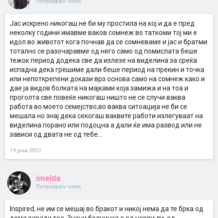
Популарен член
Јас искрено никогаш не би му простила на кој и да е пред
неколку години имавме ваков сомнеж во таткоми тој ми е
идол во животот кога почнав да се сомневаме и јас и братми
тотално се разочаравме од него само од помислата беше
тежок период додека све да излезе на виделина за среќа
испадна дека грешиме дали беше период на прекин и точка
или непоткрепени докази врз основа само на сомнеж како и
дае ја видов болката на мајками која замижа и на тоа и
проголта све повеќе никогаш ништо не се случи ваква
работа во моето семејство,во ваква ситоација не би се
мешала но знај дека секогаш ваквите работи излегуваат на
виделина порано или подоцна а дали ќе има развод или не
зависи од двата не од тебе...
19 јуни 2012
imelda
Популарен член
Inspired, не им се мешај во бракот и никој нема да те брка од