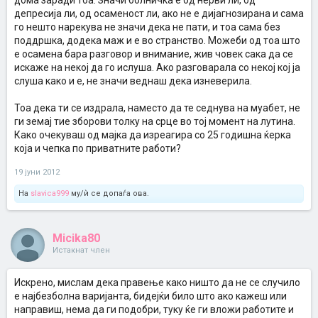
дома заради тоа. Значи болничка е од нерви ли, од
депресија ли, од осаменост ли, ако не е дијагнозирана и сама
го нешто нарекува не значи дека не пати, и тоа сама без
поддршка, додека маж и е во странство. Можеби од тоа што
е осамена бара разговор и внимание, жив човек сака да се
искаже на некој да го ислуша. Ако разговарала со некој кој ја
слуша како и е, не значи веднаш дека изневерила.
Тоа дека ти се издрала, наместо да те седнува на муабет, не
ги земај тие зборови толку на срце во тој момент на лутина.
Како очекуваш од мајка да изреагира со 25 годишна ќерка
која и чепка по приватните работи?
19 јуни 2012
На
slavica999
му/ѝ се допаѓа ова.
Micika80
Истакнат член
Искрено, мислам дека правење како ништо да не се случило
е најбезболна варијанта, бидејќи било што ако кажеш или
направиш, нема да ги подобри, туку ќе ги вложи работите и