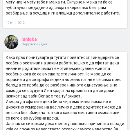
меѓу нив и меѓу тебе и мајка ти. Сигурно и мајка ти ќе се
чубствува предадено од својата ќерка ако без грам
разбирање ја осудиш и ги влошиш дополнително работите.
19 јуни 2012
lunicka
Форумски идол
Како прво почитувајте ја туѓата приватност.Тинејџерите се
особено осетливи на вакви работи,тешко е да сфатат дека
нивните родители имаат емотивен,сексуален живот,а
особено кога ќе се вмеша трета личност.Но мора да се
порасне и да се прифати дека во животот не е се само црно
бело,да се проба да се разбере нивното однесување а не
само да се осудува.И на крајот на краиштата да се држи
јазикот зад заби.Сепак е тоа туѓ живот..
И мора да сфатите дека било чија емотивна врска не е
директно усмерена на вас лично и дека родителот може да
ве сака без обзир на тоа кого сака во емотивна смисла или
со кого е во љубовна врска.
Јас пак ќе си кажам дека е многу поважна причината поради
која се случило неверството отколку самото неверство.За