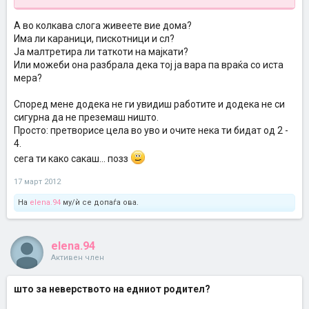
А во колкава слога живеете вие дома?
Има ли караници, пискотници и сл?
Ја малтретира ли таткоти на мајкати?
Или можеби она разбрала дека тој ја вара па враќа со иста
мера?
Според мене додека не ги увидиш работите и додека не си
сигурна да не преземаш ништо.
Просто: претворисе цела во уво и очите нека ти бидат од 2 -
4.
сега ти како сакаш... позз
17 март 2012
На
elena.94
му/ѝ се допаѓа ова.
elena.94
Активен член
што за неверството на едниот родител?