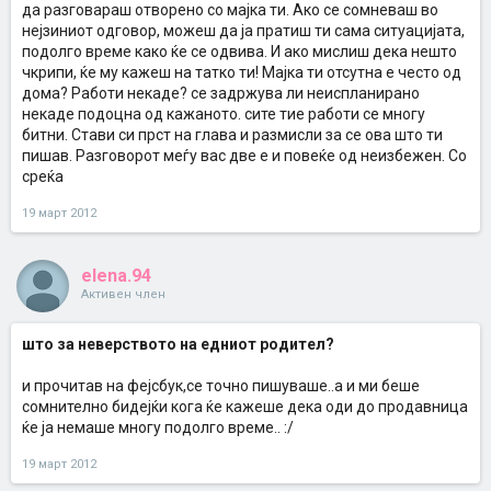
да разговараш отворено со мајка ти. Ако се сомневаш во
нејзиниот одговор, можеш да ја пратиш ти сама ситуацијата,
подолго време како ќе се одвива. И ако мислиш дека нешто
чкрипи, ќе му кажеш на татко ти! Мајка ти отсутна е често од
дома? Работи некаде? се задржува ли неиспланирано
некаде подоцна од кажаното. сите тие работи се многу
битни. Стави си прст на глава и размисли за се ова што ти
пишав. Разговорот меѓу вас две е и повеќе од неизбежен. Со
среќа
19 март 2012
elena.94
Активен член
што за неверството на едниот родител?
и прочитав на фејсбук,се точно пишуваше..а и ми беше
сомнително бидејќи кога ќе кажеше дека оди до продавница
ќе ја немаше многу подолго време.. :/
19 март 2012