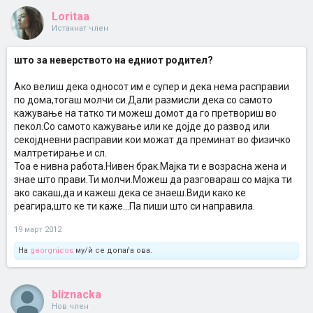
Loritaa
Истакнат член
што за неверството на едниот родител?
Ако велиш дека односот им е супер и дека нема расправии
по дома,тогаш молчи си.Дали размисли дека со самото
кажување на татко ти можеш домот да го претвориш во
пекол.Со самото кажување или ке дојде до развод или
секојдневни расправии кои можат да преминат во физичко
малтретирање и сл.
Тоа е нивна работа.Нивен брак.Мајка ти е возрасна жена и
знае што прави.Ти молчи.Можеш да разговараш со мајка ти
ако сакаш,да и кажеш дека се знаеш.Види како ке
реагира,што ке ти каже...Па пиши што си направила.
19 март 2012
На
georgnicos
му/ѝ се допаѓа ова.
bliznacka
Нов член