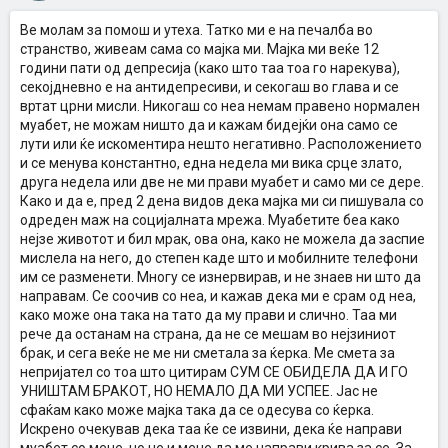
Ве молам за помош и утеха. Татко ми е на печалба во
странство, живеам сама со мајка ми. Мајка ми веќе 12
години пати од депресија (како што таа тоа го нарекува),
секојдневно е на антидепресиви, и секогаш во глава и се
вртат црни мисли. Никогаш со неа немам правено нормален
муабет, не можам ништо да и кажам бидејќи она само се
лути или ќе искоментира нешто негативно. Расположението
и се менува константно, една недела ми вика срце злато,
друга недела или две не ми прави муабет и само ми се дере.
Како и да е, пред 2 дена видов дека мајка ми си пишувала со
одреден маж на социјалната мрежа. Муабетите беа како
нејзе животот и бил мрак, ова она, како не можела да заспие
мислела на него, до степен каде што и мобилните телефони
им се разменети. Многу се изнервирав, и не знаев ни што да
направам. Се соочив со неа, и кажав дека ми е срам од неа,
како може она така на тато да му прави и слично. Таа ми
рече да останам на страна, да не се мешам во нејзиниот
брак, и сега веќе не ме ни сметала за ќерка. Ме смета за
непријател со тоа што цитирам СУМ СЕ ОБИДЕЛА ДА И ГО
УНИШТАМ БРАКОТ, НО НЕМАЛО ДА МИ УСПЕЕ. Јас не
сфаќам како може мајка така да се одесува со ќерка.
Искрено очекував дека таа ќе се извини, дека ќе направи