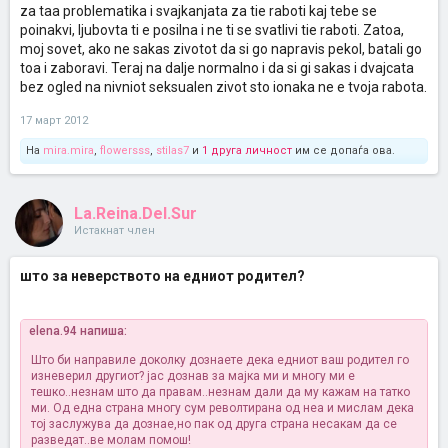
za taa problematika i svajkanjata za tie raboti kaj tebe se
poinakvi, ljubovta ti e posilna i ne ti se svatlivi tie raboti. Zatoa,
moj sovet, ako ne sakas zivotot da si go napravis pekol, batali go
toa i zaboravi. Teraj na dalje normalno i da si gi sakas i dvajcata
bez ogled na nivniot seksualen zivot sto ionaka ne e tvoja rabota.
17 март 2012
На
mira.mira
,
flowersss
,
stilas7
и
1 друга личност
им се допаѓа ова.
La.Reina.Del.Sur
Истакнат член
што за неверството на едниот родител?
elena.94 напиша:
Што би направиле доколку дознаете дека едниот ваш родител го
изневерил другиот? јас дознав за мајка ми и многу ми е
тешко..незнам што да правам..незнам дали да му кажам на татко
ми. Од една страна многу сум револтирана од неа и мислам дека
тој заслужува да дознае,но пак од друга страна несакам да се
разведат..ве молам помош!