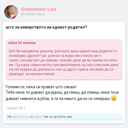
Somnitelno-Lice
Истакнат член
што за неверството на едниот родител?
elena.94 напиша:
Што би направиле доколку дознаете дека едниот ваш родител го
изневерил другиот? јас дознав за мајка ми и многу ми е
тешко..незнам што да правам..незнам дали да му кажам на татко
ми. Од една страна многу сум револтирана од неа и мислам дека
тој заслужува да дознае,но пак од друга страна несакам да се
разведат..ве молам помош!
Големи се, нека си прават што сакаат.
Тебе нека ти даваат да јадеш, да пиеш, да спиеш, нека ти ја
даваат нивната љубов, а ти за ништо да не се секираш
19 март 2012
На
georgnicos
и
stilas7
им се допаѓа ова.