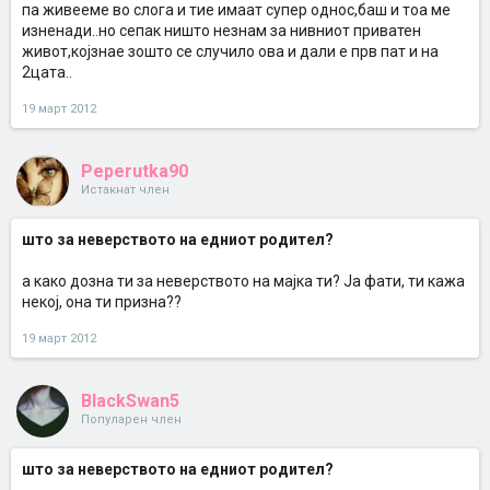
па живееме во слога и тие имаат супер однос,баш и тоа ме
изненади..но сепак ништо незнам за нивниот приватен
живот,којзнае зошто се случило ова и дали е прв пат и на
2цата..
19 март 2012
Peperutka90
Истакнат член
што за неверството на едниот родител?
а како дозна ти за неверството на мајка ти? Ја фати, ти кажа
некој, она ти призна??
19 март 2012
BlackSwan5
Популарен член
што за неверството на едниот родител?