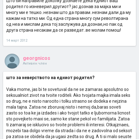
Што би направиле доколку дознаете дека едниот ваш
родител го изневерил другиот? јас дознав за мајка ми и
многу ми е тешко..незнам што да правам..незнам дали да му
кажам на татко ми. Од една страна многу сум револтирана
од неа и мислам дека тој заслужува да дознае,но пак од
друга страна несакам да се разведат..ве молам помош!
14 март 2012
georgnicos
Активен член
што за неверството на едниот родител?
Vaka mome, jas bi te sovetuval da ne se zamaras apsolutno so
seksualniot zivot na tvoite roditeli. Ako tvojata majka imala seks
so drug, ne e nisto narocito i tolku strasno se dodeka e nejzina
mala tajna. Zatoa ne zboruvaj nisto i nemoj da,baras soveti
zasto so toa ke ja izdades i ako tvojot tatko e ljubomorna licnost
sto povejketo maxi se, samo ke stane pekol vo familijata. Zatoa
ti zamaraj se isklucivo so tvoite problemi ili interesi. Otkajznaes,
mozebi taa dolgo vreme da strada i da ne e zadovolna od seksot
pa zatoa se obidela da ja ugasi zedta so drug. A ti si malo seuste