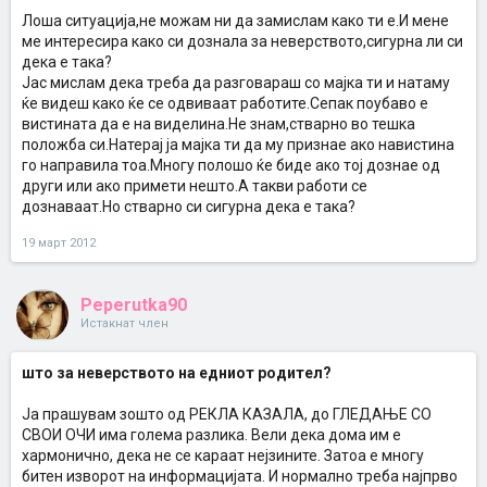
Лоша ситуација,не можам ни да замислам како ти е.И мене
ме интересира како си дознала за неверството,сигурна ли си
дека е така?
Јас мислам дека треба да разговараш со мајка ти и натаму
ќе видеш како ќе се одвиваат работите.Сепак поубаво е
вистината да е на виделина.Не знам,стварно во тешка
положба си.Натерај ја мајка ти да му признае ако навистина
го направила тоа.Многу полошо ќе биде ако тој дознае од
други или ако примети нешто.А такви работи се
дознаваат.Но стварно си сигурна дека е така?
19 март 2012
Peperutka90
Истакнат член
што за неверството на едниот родител?
Ја прашувам зошто од РЕКЛА КАЗАЛА, до ГЛЕДАЊЕ СО
СВОИ ОЧИ има голема разлика. Вели дека дома им е
хармонично, дека не се караат нејзините. Затоа е многу
битен изворот на информацијата. И нормално треба најпрво