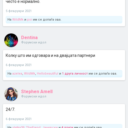
често е нормално.
5 февруари 2021
На
WildMk
и
poi
им се допаѓа ова.
Dentina
Форумски идол
Колку што им одговара и на двајцата партнери
6 февруари 2021
На
azelea
,
WildMk
,
Hellobeautiful
и
1 друга личност
им се допаѓа ова.
Stephen Amell
Форумски идол
24/7.
6 февруари 2021
На
slatka39
,
TheFiend
,
Јаневски
и
4 други
им се допаѓа ова.