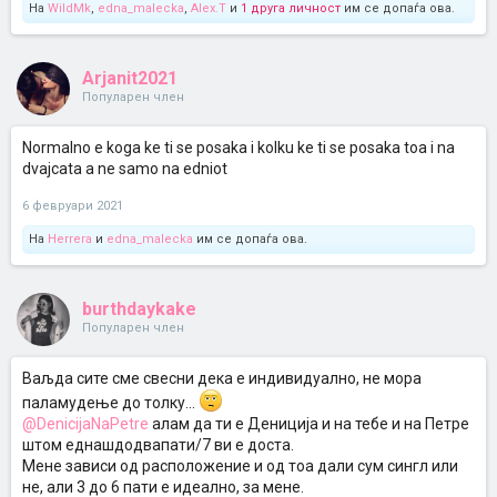
На
WildMk
,
edna_malecka
,
Alex.T
и
1 друга личност
им се допаѓа ова.
Arjanit2021
Популарен член
Normalno e koga ke ti se posaka i kolku ke ti se posaka toa i na
dvajcata a ne samo na edniot
6 февруари 2021
На
Herrera
и
edna_malecka
им се допаѓа ова.
burthdaykake
Популарен член
Ваљда сите сме свесни дека е индивидуално, не мора
паламудење до толку...
@DenicijaNaPetre
алам да ти е Дениција и на тебе и на Петре
штом еднашдодвапати/7 ви е доста.
Мене зависи од расположение и од тоа дали сум сингл или
не, али 3 до 6 пати е идеално, за мене.