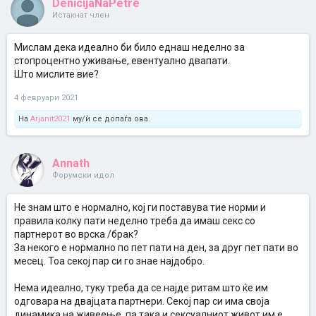
DenicijaNaPetre
Истакнат член
Мислам дека идеално би било еднаш неделно за
стопроцентно уживање, евентуално двапати.
Што мислите вие?
4 февруари 2021
На
Arjanit2021
му/ѝ се допаѓа ова.
Annath
Форумски идол
Не знам што е нормално, кој ги поставува тие норми и
правила колку пати неделно треба да имаш секс со
партнерот во врска /брак?
За некого е нормално по пет пати на ден, за друг пет пати во
месец. Тоа секој пар си го знае најдобро.
Нема идеално, туку треба да се најде ритам што ќе им
одговара на двајцата партнери. Секој пар си има своја
динамика на живеење, па така и сексуалниот живот им е