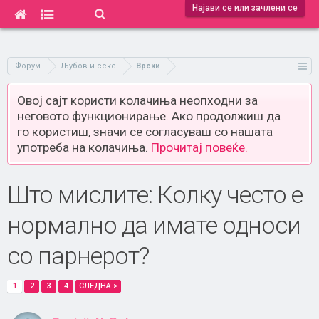
Најави се или зачлени се
Форум
Љубов и секс
Врски
Овој сајт користи колачиња неопходни за
неговото функционирање. Ако продолжиш да
го користиш, значи се согласуваш со нашата
употреба на колачиња.
Прочитај повеќе.
Што мислите: Колку често е
нормално да имате односи
со парнерот?
1
2
3
4
СЛЕДНА >