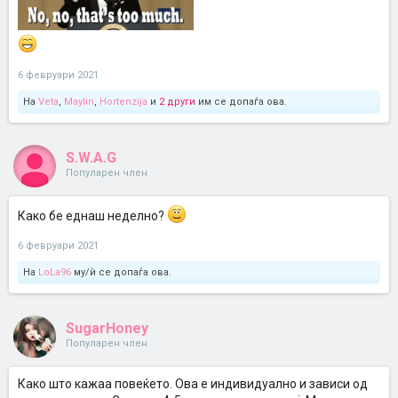
6 февруари 2021
На
Veta
,
Maylin
,
Hortenzija
и
2 други
им се допаѓа ова.
S.W.A.G
Популарен член
Како бе еднаш неделно?
6 февруари 2021
На
LoLa96
му/ѝ се допаѓа ова.
SugarHoney
Популарен член
Како што кажаа повеќето. Ова е индивидуално и зависи од