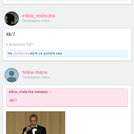
edna_malecka
Популарен член
48/7.
6 февруари 2021
На
Јаневски
му/ѝ се допаѓа ова.
tinka-mace
Популарен член
edna_malecka напиша:
↑
48/7.