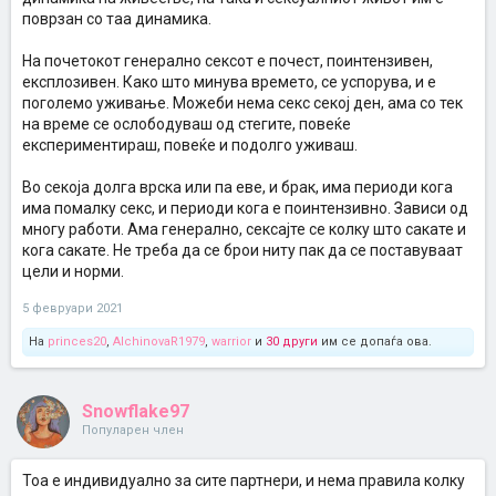
поврзан со таа динамика.
На почетокот генерално сексот е почест, поинтензивен,
експлозивен. Како што минува времето, се успорува, и е
поголемо уживање. Можеби нема секс секој ден, ама со тек
на време се ослободуваш од стегите, повеќе
експериментираш, повеќе и подолго уживаш.
Во секоја долга врска или па еве, и брак, има периоди кога
има помалку секс, и периоди кога е поинтензивно. Зависи од
многу работи. Ама генерално, сексајте се колку што сакате и
кога сакате. Не треба да се брои ниту пак да се поставуваат
цели и норми.
5 февруари 2021
На
princes20
,
AlchinovaR1979
,
warrior
и
30 други
им се допаѓа ова.
Snowflake97
Популарен член
Тоа е индивидуално за сите партнери, и нема правила колку