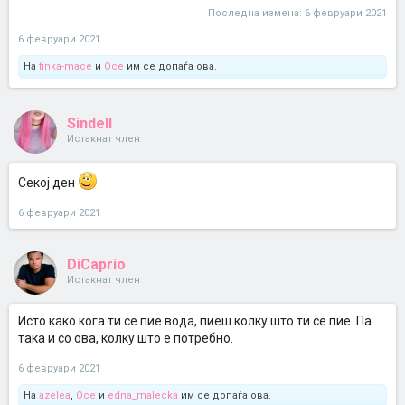
Последна измена:
6 февруари 2021
6 февруари 2021
На
tinka-mace
и
Осе
им се допаѓа ова.
Sindell
Истакнат член
Секој ден
6 февруари 2021
DiCaprio
Истакнат член
Исто како кога ти се пие вода, пиеш колку што ти се пие. Па
така и со ова, колку што е потребно.
6 февруари 2021
На
azelea
,
Осе
и
edna_malecka
им се допаѓа ова.