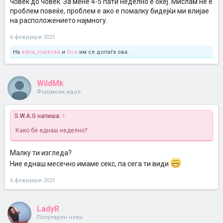
човек до човек. За мене 4-5 пати неделно е океј. Мислам не е
проблем повеќе, проблем е ако е помалку бидејќи ми влијае
на расположението најмногу.
6 февруари 2021
На
edna_malecka
и
Осе
им се допаѓа ова.
WildMk
Форумски идол
S.W.A.G напиша:
↑
Како бе еднаш неделно?
Малку ти изгледа?
Ние еднаш месечно имаме секс, па сега ти види
6 февруари 2021
LadyR
Популарен член