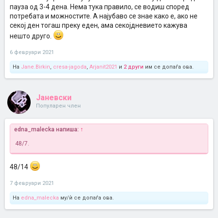
пауза од 3-4 дена. Нема тука правило, се водиш според
потребата и можностите. А најубаво се знае како е, ако не
секој ден тогаш преку еден, ама секојдневието кажува
нешто друго.
6 февруари 2021
На
Jane.Birkin
,
cresa-jagoda
,
Arjanit2021
и
2 други
им се допаѓа ова.
Јаневски
Популарен член
edna_malecka напиша:
↑
48/7.
48/14
7 февруари 2021
На
edna_malecka
му/ѝ се допаѓа ова.