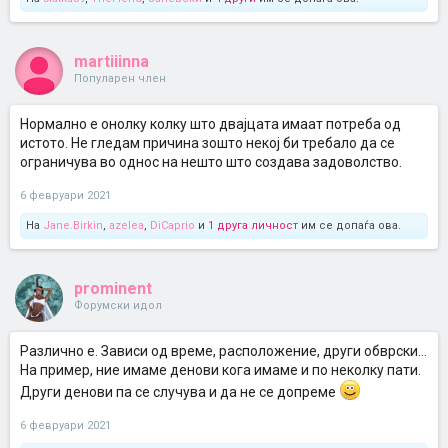
martiiinna
Популарен член
Нормално е онолку колку што двајцата имаат потреба од
истото. Не гледам причина зошто некој би требало да се
ограничува во однос на нешто што создава задоволство.
6 февруари 2021
На
Jane.Birkin
,
azelea
,
DiCaprio
и
1 друга личност
им се допаѓа ова.
prominent
Форумски идол
Различно е. Зависи од време, расположение, други обврски...
На пример, ние имаме денови кога имаме и по неколку пати.
Други денови па се случува и да не се допреме
6 февруари 2021