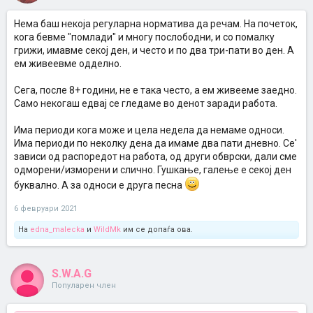
Нема баш некоја регуларна норматива да речам. На почеток,
кога бевме "помлади" и многу послободни, и со помалку
грижи, имавме секој ден, и често и по два три-пати во ден. А
ем живеевме одделно.
Сега, после 8+ години, не е така често, а ем живееме заедно.
Само некогаш едвај се гледаме во денот заради работа.
Има периоди кога може и цела недела да немаме односи.
Има периоди по неколку дена да имаме два пати дневно. Се'
зависи од распоредот на работа, од други обврски, дали сме
одморени/изморени и слично. Гушкање, галење е секој ден
буквално. А за односи е друга песна
6 февруари 2021
На
edna_malecka
и
WildMk
им се допаѓа ова.
S.W.A.G
Популарен член