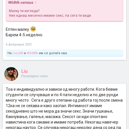
WildMk напиша:
↑
Малку ти изгледа?
Ние еднаш месечно имаме секс, па сега ти види
Ептен малку
Барем 4-5 неделно.
6 февруари 2021
На
LoLa96
и
WildMk
им се допаѓа ова.
Liu
Популарен член
Тоа е индивидуално и зависи од многу работи. Кога бевме
студенти се случуваше и по 4 пати неделно и по две рунди
многу често . Сега е друго отепани од работа тој после смена
12ка не се сеќава и како заспал. Интимност имаме
секојдневно што не мора да значи секс. Значи гушкање,
бакнување, галење, масажа. Сексот си иди спонтано
навистина кога сакаме и имаме потреба. Некогаш навечер
некогаш наутро. Се случува некогаш неколку дена со ред па