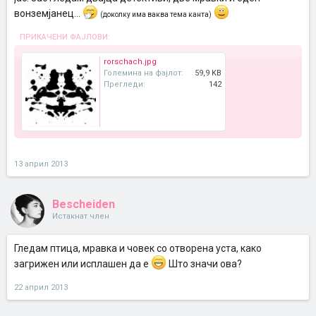
вонземјанец...
(доколку има ваква тема канта)
ПРИКАЧЕНИ ФАЈЛОВИ:
rorschach.jpg
Големина на фајлот:
59,9 KB
Прегледи:
142
13 април 2013
Bescheiden
Истакнат член
Гледам птица, мравка и човек со отворена уста, како
загрижен или исплашен да е
Што значи ова?
22 април 2013