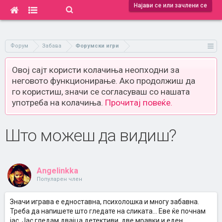
Најави се или зачлени се
Форум
Забава
Форумски игри
Овој сајт користи колачиња неопходни за
неговото функционирање. Ако продолжиш да
го користиш, значи се согласуваш со нашата
употреба на колачиња.
Прочитај повеќе.
Што можеш да видиш?
Angelinkka
Популарен член
Значи играва е едноставна, психолошка и многу забавна.
Треба да напишете што гледате на сликата... Еве ќе почнам
јас. Јас гледам двајца детективи, две мравки и еден