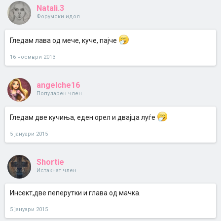
Natali.3
Форумски идол
Гледам лава од мече, куче, пајче
16 ноември 2013
angelche16
Популарен член
Гледам две кучиња, еден орел и двајца луѓе
5 јануари 2015
Shortie
Истакнат член
Инсект,две пеперутки и глава од мачка.
5 јануари 2015